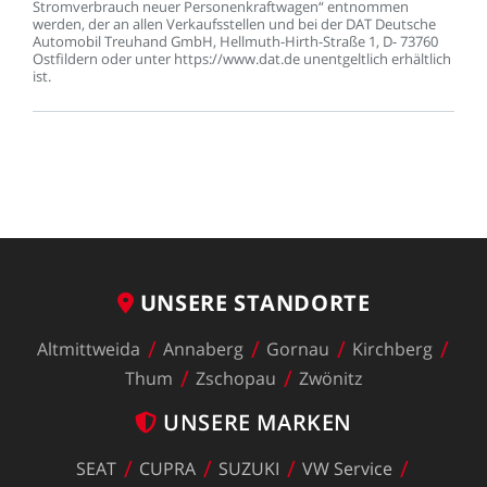
Stromverbrauch
neuer
Personenkraftwagen“
entnommen
werden,
der
an
allen
Verkaufsstellen
und
bei
der
DAT
Deutsche
Automobil
Treuhand
GmbH,
Hellmuth-Hirth-Straße
1,
D-
73760
Ostfildern
oder
unter
https://www.dat.de
unentgeltlich
erhältlich
ist.
UNSERE
STANDORTE
Altmittweida
Annaberg
Gornau
Kirchberg
Thum
Zschopau
Zwönitz
UNSERE
MARKEN
SEAT
CUPRA
SUZUKI
VW
Service