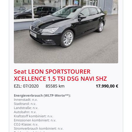
Seat
LEON
SPORTSTOURER
XCELLENCE
1.5
TSI
DSG
NAVI
SHZ
EZL:
07/2020
85585
km
17.990,00
€
Energieverbrauch
(WLTP-Werte**):
Innenstadt:
n.v.
Stadtrand:
n.v.
Landstraße:
n.v.
Autobahn:
n.v.
Kraftstoff
kombiniert:
n.v.
Emissionen
kombiniert:
n.v.
CO2-Klasse:
n.v.
Stromverbrauch
kombiniert:
n.v.