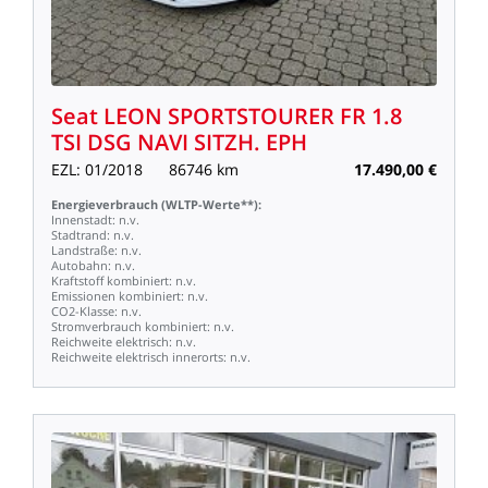
Seat
LEON
SPORTSTOURER
FR
1.8
TSI
DSG
NAVI
SITZH.
EPH
EZL:
01/2018
86746
km
17.490,00
€
Energieverbrauch
(WLTP-Werte**):
Innenstadt:
n.v.
Stadtrand:
n.v.
Landstraße:
n.v.
Autobahn:
n.v.
Kraftstoff
kombiniert:
n.v.
Emissionen
kombiniert:
n.v.
CO2-Klasse:
n.v.
Stromverbrauch
kombiniert:
n.v.
Reichweite
elektrisch:
n.v.
Reichweite
elektrisch
innerorts:
n.v.