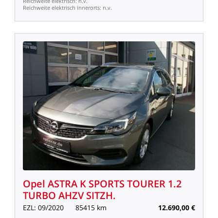
Reichweite
elektrisch:
n.v.
Reichweite
elektrisch
innerorts:
n.v.
Opel
ASTRA
K
SPORTS
TOURER
1.2
TURBO
AHZV
SITZH.
EZL:
09/2020
85415
km
12.690,00
€