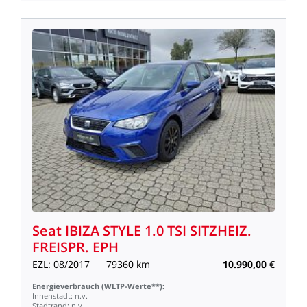
Seat
IBIZA
STYLE
1.0
TSI
SITZHEIZ.
FREISPR.
EPH
EZL:
08/2017
79360
km
10.990,00
€
Energieverbrauch
(WLTP-Werte**):
Innenstadt:
n.v.
Stadtrand:
n.v.