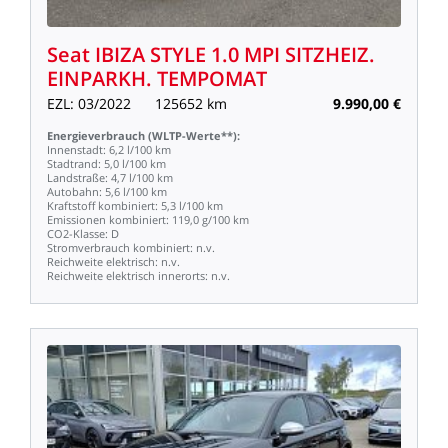
Seat
IBIZA
STYLE
1.0
MPI
SITZHEIZ.
EINPARKH.
TEMPOMAT
EZL:
03/2022
125652
km
9.990,00
€
Energieverbrauch
(WLTP-Werte**):
Innenstadt:
6,2
l/100
km
Stadtrand:
5,0
l/100
km
Landstraße:
4,7
l/100
km
Autobahn:
5,6
l/100
km
Kraftstoff
kombiniert:
5,3
l/100
km
Emissionen
kombiniert:
119,0
g/100
km
CO2-Klasse:
D
Stromverbrauch
kombiniert:
n.v.
Reichweite
elektrisch:
n.v.
Reichweite
elektrisch
innerorts:
n.v.