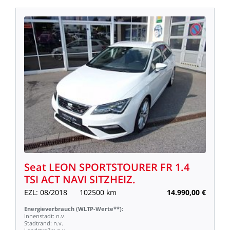
Seat
LEON
SPORTSTOURER
FR
1.4
TSI
ACT
NAVI
SITZHEIZ.
EZL:
08/2018
102500
km
14.990,00
€
Energieverbrauch
(WLTP-Werte**):
Innenstadt:
n.v.
Stadtrand:
n.v.