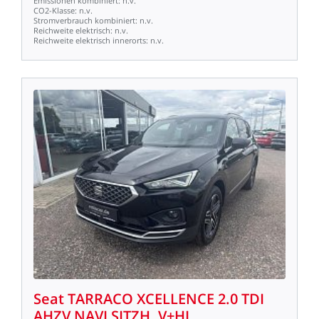
Emissionen
kombiniert:
n.v.
CO2-Klasse:
n.v.
Stromverbrauch
kombiniert:
n.v.
Reichweite
elektrisch:
n.v.
Reichweite
elektrisch
innerorts:
n.v.
Seat
TARRACO
XCELLENCE
2.0
TDI
AHZV
NAVI
SITZH.
V+HI