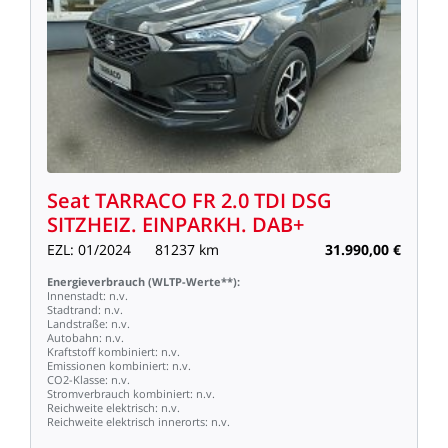
Seat
TARRACO
FR
2.0
TDI
DSG
SITZHEIZ.
EINPARKH.
DAB+
EZL:
01/2024
81237
km
31.990,00
€
Energieverbrauch
(WLTP-Werte**):
Innenstadt:
n.v.
Stadtrand:
n.v.
Landstraße:
n.v.
Autobahn:
n.v.
Kraftstoff
kombiniert:
n.v.
Emissionen
kombiniert:
n.v.
CO2-Klasse:
n.v.
Stromverbrauch
kombiniert:
n.v.
Reichweite
elektrisch:
n.v.
Reichweite
elektrisch
innerorts:
n.v.