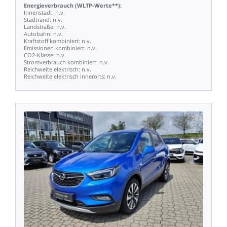
Energieverbrauch
(WLTP-Werte**):
Innenstadt:
n.v.
Stadtrand:
n.v.
Landstraße:
n.v.
Autobahn:
n.v.
Kraftstoff
kombiniert:
n.v.
Emissionen
kombiniert:
n.v.
CO2-Klasse:
n.v.
Stromverbrauch
kombiniert:
n.v.
Reichweite
elektrisch:
n.v.
Reichweite
elektrisch
innerorts:
n.v.