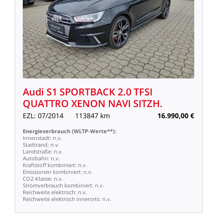
Audi
S1
SPORTBACK
2.0
TFSI
QUATTRO
XENON
NAVI
SITZH.
EZL:
07/2014
113847
km
16.990,00
€
Energieverbrauch
(WLTP-Werte**):
Innenstadt:
n.v.
Stadtrand:
n.v.
Landstraße:
n.v.
Autobahn:
n.v.
Kraftstoff
kombiniert:
n.v.
Emissionen
kombiniert:
n.v.
CO2-Klasse:
n.v.
Stromverbrauch
kombiniert:
n.v.
Reichweite
elektrisch:
n.v.
Reichweite
elektrisch
innerorts:
n.v.