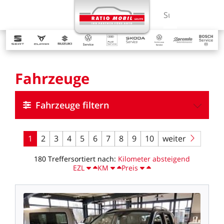
MENÜ
Suchbegriff ein
Fahrzeuge
Fahrzeuge filtern
1
2
3
4
5
6
7
8
9
10
weiter
180
Treffer
sortiert
nach:
Kilometer
absteigend
EZL
KM
Preis