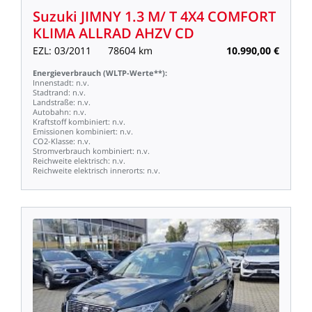
Suzuki
JIMNY
1.3
M/
T
4X4
COMFORT
KLIMA
ALLRAD
AHZV
CD
EZL:
03/2011
78604
km
10.990,00
€
Energieverbrauch
(WLTP-Werte**):
Innenstadt:
n.v.
Stadtrand:
n.v.
Landstraße:
n.v.
Autobahn:
n.v.
Kraftstoff
kombiniert:
n.v.
Emissionen
kombiniert:
n.v.
CO2-Klasse:
n.v.
Stromverbrauch
kombiniert:
n.v.
Reichweite
elektrisch:
n.v.
Reichweite
elektrisch
innerorts:
n.v.