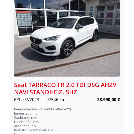
Seat
TARRACO
FR
2.0
TDI
DSG
AHZV
NAVI
STANDHEIZ.
SHZ
EZL:
07/2023
97546
km
28.990,00
€
Energieverbrauch
(WLTP-Werte**):
Innenstadt:
n.v.
Stadtrand:
n.v.
Landstraße:
n.v.
Autobahn:
n.v.
Kraftstoff
kombiniert:
n.v.