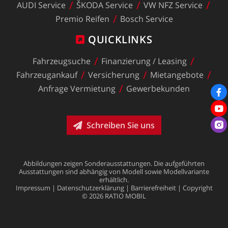
AUDI
Service
ŠKODA
Service
VW
NFZ
Service
Premio
Reifen
Bosch
Service
QUICKLINKS
Fahrzeugsuche
Finanzierung
/
Leasing
Fahrzeugankauf
Versicherung
Mietangebote
Anfrage
Vermietung
Gewerbekunden
Schreiben Sie uns
Abbildungen
zeigen
Sonderausstattungen.
Die
aufgeführten
Ausstattungen
sind
abhängig
von
Modell
sowie
Modellvariante
erhältlich.
Impressum
|
Datenschutzerklärung
|
Barrierefreiheit
|
Copyright
©
2026
RATIO
MOBIL