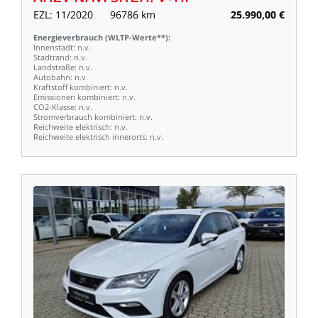
EZL:
11/2020
96786
km
25.990,00
€
Energieverbrauch
(WLTP-Werte**):
Innenstadt:
n.v.
Stadtrand:
n.v.
Landstraße:
n.v.
Autobahn:
n.v.
Kraftstoff
kombiniert:
n.v.
Emissionen
kombiniert:
n.v.
CO2-Klasse:
n.v.
Stromverbrauch
kombiniert:
n.v.
Reichweite
elektrisch:
n.v.
Reichweite
elektrisch
innerorts:
n.v.