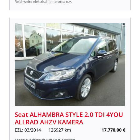
Reichweite
elektrisch
innerorts:
n.v.
Seat
ALHAMBRA
STYLE
2.0
TDI
4YOU
ALLRAD
AHZV
KAMERA
EZL:
03/2014
126927
km
17.770,00
€
Energieverbrauch
(WLTP-Werte**):