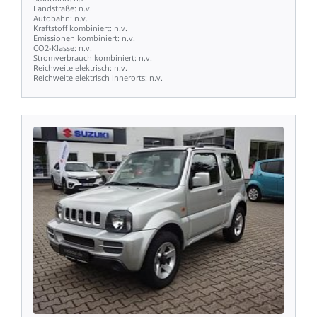
Landstraße:
n.v.
Autobahn:
n.v.
Kraftstoff
kombiniert:
n.v.
Emissionen
kombiniert:
n.v.
CO2-Klasse:
n.v.
Stromverbrauch
kombiniert:
n.v.
Reichweite
elektrisch:
n.v.
Reichweite
elektrisch
innerorts:
n.v.