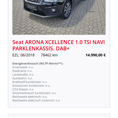
Seat
ARONA
XCELLENCE
1.0
TSI
NAVI
PARKLENKASSIS.
DAB+
EZL:
06/2018
78462
km
14.990,00
€
Energieverbrauch
(WLTP-Werte**):
Innenstadt:
n.v.
Stadtrand:
n.v.
Landstraße:
n.v.
Autobahn:
n.v.
Kraftstoff
kombiniert:
n.v.
Emissionen
kombiniert:
n.v.
CO2-Klasse:
n.v.
Stromverbrauch
kombiniert:
n.v.
Reichweite
elektrisch:
n.v.
Reichweite
elektrisch
innerorts:
n.v.