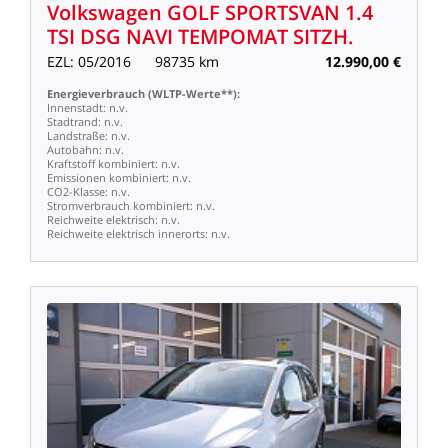
Volkswagen
GOLF
SPORTSVAN
1.4
TSI
DSG
NAVI
TEMPOMAT
SITZH.
EZL:
05/2016
98735
km
12.990,00
€
Energieverbrauch
(WLTP-Werte**):
Innenstadt:
n.v.
Stadtrand:
n.v.
Landstraße:
n.v.
Autobahn:
n.v.
Kraftstoff
kombiniert:
n.v.
Emissionen
kombiniert:
n.v.
CO2-Klasse:
n.v.
Stromverbrauch
kombiniert:
n.v.
Reichweite
elektrisch:
n.v.
Reichweite
elektrisch
innerorts:
n.v.