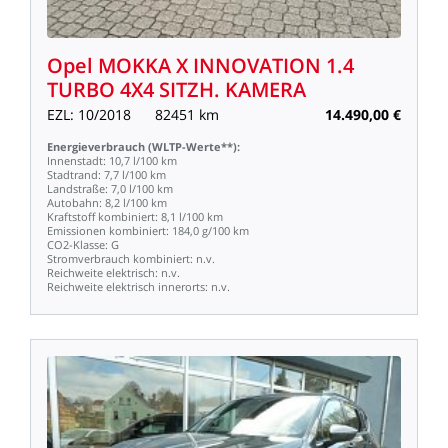
Opel
MOKKA
X
INNOVATION
1.4
TURBO
4X4
SITZH.
KAMERA
EZL:
10/2018
82451
km
14.490,00
€
Energieverbrauch
(WLTP-Werte**):
Innenstadt:
10,7
l/100
km
Stadtrand:
7,7
l/100
km
Landstraße:
7,0
l/100
km
Autobahn:
8,2
l/100
km
Kraftstoff
kombiniert:
8,1
l/100
km
Emissionen
kombiniert:
184,0
g/100
km
CO2-Klasse:
G
Stromverbrauch
kombiniert:
n.v.
Reichweite
elektrisch:
n.v.
Reichweite
elektrisch
innerorts:
n.v.