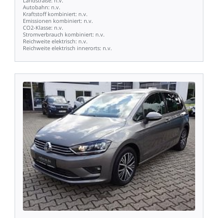
Landstraße:
n.v.
Autobahn:
n.v.
Kraftstoff
kombiniert:
n.v.
Emissionen
kombiniert:
n.v.
CO2-Klasse:
n.v.
Stromverbrauch
kombiniert:
n.v.
Reichweite
elektrisch:
n.v.
Reichweite
elektrisch
innerorts:
n.v.