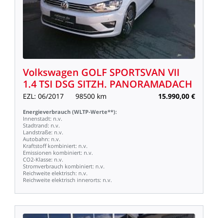
Volkswagen
GOLF
SPORTSVAN
VII
1.4
TSI
DSG
SITZH.
PANORAMADACH
EZL:
06/2017
98500
km
15.990,00
€
Energieverbrauch
(WLTP-Werte**):
Innenstadt:
n.v.
Stadtrand:
n.v.
Landstraße:
n.v.
Autobahn:
n.v.
Kraftstoff
kombiniert:
n.v.
Emissionen
kombiniert:
n.v.
CO2-Klasse:
n.v.
Stromverbrauch
kombiniert:
n.v.
Reichweite
elektrisch:
n.v.
Reichweite
elektrisch
innerorts:
n.v.