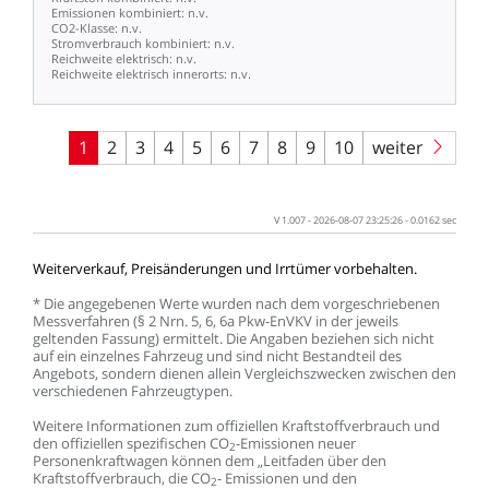
Emissionen
kombiniert:
n.v.
CO2-Klasse:
n.v.
Stromverbrauch
kombiniert:
n.v.
Reichweite
elektrisch:
n.v.
Reichweite
elektrisch
innerorts:
n.v.
1
2
3
4
5
6
7
8
9
10
weiter
V
1.007
-
2026-08-07
23:25:26
-
0.0162
sec
Weiterverkauf,
Preisänderungen
und
Irrtümer
vorbehalten.
*
Die
angegebenen
Werte
wurden
nach
dem
vorgeschriebenen
Messverfahren
(§
2
Nrn.
5,
6,
6a
Pkw-EnVKV
in
der
jeweils
geltenden
Fassung)
ermittelt.
Die
Angaben
beziehen
sich
nicht
auf
ein
einzelnes
Fahrzeug
und
sind
nicht
Bestandteil
des
Angebots,
sondern
dienen
allein
Vergleichszwecken
zwischen
den
verschiedenen
Fahrzeugtypen.
Weitere
Informationen
zum
offiziellen
Kraftstoffverbrauch
und
den
offiziellen
spezifischen
CO
-Emissionen
neuer
2
Personenkraftwagen
können
dem
„Leitfaden
über
den
Kraftstoffverbrauch,
die
CO
-
Emissionen
und
den
2