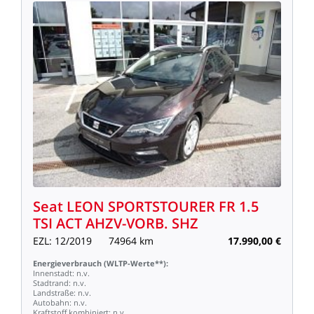
Seat
LEON
SPORTSTOURER
FR
1.5
TSI
ACT
AHZV-VORB.
SHZ
EZL:
12/2019
74964
km
17.990,00
€
Energieverbrauch
(WLTP-Werte**):
Innenstadt:
n.v.
Stadtrand:
n.v.
Landstraße:
n.v.
Autobahn:
n.v.
Kraftstoff
kombiniert:
n.v.