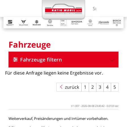
MENÜ
Suchbegriff ein
Fahrzeuge
Fahrzeuge filtern
Für
diese
Anfrage
liegen
keine
Ergebnisse
vor.
zurück
1
2
3
4
5
V
1.007
-
2026-08-08
23:40:42
-
0.0103
sec
Weiterverkauf,
Preisänderungen
und
Irrtümer
vorbehalten.