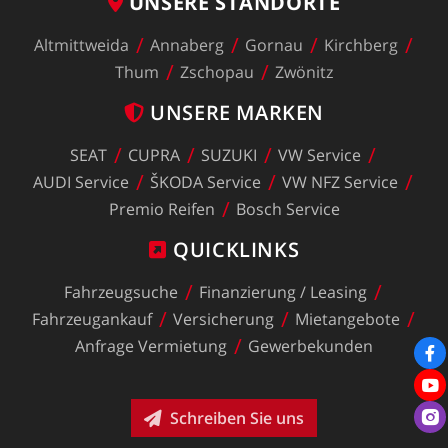
UNSERE
STANDORTE
Altmittweida
Annaberg
Gornau
Kirchberg
Thum
Zschopau
Zwönitz
UNSERE
MARKEN
SEAT
CUPRA
SUZUKI
VW
Service
AUDI
Service
ŠKODA
Service
VW
NFZ
Service
Premio
Reifen
Bosch
Service
QUICKLINKS
Fahrzeugsuche
Finanzierung
/
Leasing
Fahrzeugankauf
Versicherung
Mietangebote
Anfrage
Vermietung
Gewerbekunden
Schreiben Sie uns