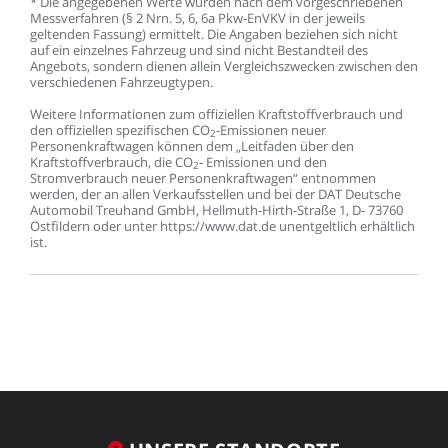
*
Die
angegebenen
Werte
wurden
nach
dem
vorgeschriebenen
Messverfahren
(§
2
Nrn.
5,
6,
6a
Pkw-EnVKV
in
der
jeweils
geltenden
Fassung)
ermittelt.
Die
Angaben
beziehen
sich
nicht
auf
ein
einzelnes
Fahrzeug
und
sind
nicht
Bestandteil
des
Angebots,
sondern
dienen
allein
Vergleichszwecken
zwischen
den
verschiedenen
Fahrzeugtypen.
Weitere
Informationen
zum
offiziellen
Kraftstoffverbrauch
und
den
offiziellen
spezifischen
CO
-Emissionen
neuer
2
Personenkraftwagen
können
dem
„Leitfaden
über
den
Kraftstoffverbrauch,
die
CO
-
Emissionen
und
den
2
Stromverbrauch
neuer
Personenkraftwagen“
entnommen
werden,
der
an
allen
Verkaufsstellen
und
bei
der
DAT
Deutsche
Automobil
Treuhand
GmbH,
Hellmuth-Hirth-Straße
1,
D-
73760
Ostfildern
oder
unter
https://www.dat.de
unentgeltlich
erhältlich
ist.