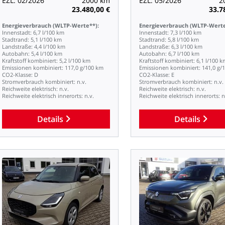
EZL:
02/2026
2000
km
EZL:
05/2026
2
23.480,00
€
33.7
Energieverbrauch
(WLTP-Werte**):
Energieverbrauch
(WLTP-Werte
Innenstadt:
6,7
l/100
km
Innenstadt:
7,3
l/100
km
Stadtrand:
5,1
l/100
km
Stadtrand:
5,8
l/100
km
Landstraße:
4,4
l/100
km
Landstraße:
6,3
l/100
km
Autobahn:
5,4
l/100
km
Autobahn:
6,7
l/100
km
Kraftstoff
kombiniert:
5,2
l/100
km
Kraftstoff
kombiniert:
6,1
l/100
k
Emissionen
kombiniert:
117,0
g/100
km
Emissionen
kombiniert:
141,0
g/
CO2-Klasse:
D
CO2-Klasse:
E
Stromverbrauch
kombiniert:
n.v.
Stromverbrauch
kombiniert:
n.v.
Reichweite
elektrisch:
n.v.
Reichweite
elektrisch:
n.v.
Reichweite
elektrisch
innerorts:
n.v.
Reichweite
elektrisch
innerorts:
n
Details
Details