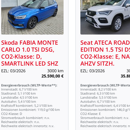
Skoda
FABIA
MONTE
Seat
ATECA
ROAD
CARLO
1.0
TSI
DSG,
EDITION
1.5
TSI
D
CO2-Klasse:
D,
CO2-Klasse:
E,
NA
SMARTLINK
LED
SHZ
AHZV
SITZH.
EZL:
03/2026
3000
km
EZL:
03/2026
3
25.590,00
€
35.8
Energieverbrauch
(WLTP-Werte**):
Energieverbrauch
(WLTP-Werte
Innenstadt:
6,7
l/100
km
Innenstadt:
8,2
l/100
km
Stadtrand:
5,1
l/100
km
Stadtrand:
6,3
l/100
km
Landstraße:
4,5
l/100
km
Landstraße:
5,5
l/100
km
Autobahn:
5,4
l/100
km
Autobahn:
6,7
l/100
km
Kraftstoff
kombiniert:
5,2
l/100
km
Kraftstoff
kombiniert:
6,4
l/100
k
Emissionen
kombiniert:
119,0
g/100
km
Emissionen
kombiniert:
146,0
g/
CO2-Klasse:
D
CO2-Klasse:
E
Stromverbrauch
kombiniert:
n.v.
Stromverbrauch
kombiniert:
n.v.
Reichweite
elektrisch:
n.v.
Reichweite
elektrisch:
n.v.
Reichweite
elektrisch
innerorts:
n.v.
Reichweite
elektrisch
innerorts:
n