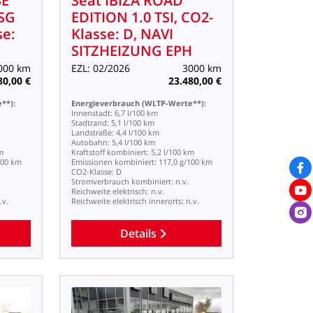
BE
Seat
IBIZA
ROAD
SG
EDITION
1.0
TSI,
CO2-
se:
Klasse:
D,
NAVI
SITZHEIZUNG
EPH
000
km
EZL:
02/2026
3000
km
80,00
€
23.480,00
€
**):
Energieverbrauch
(WLTP-Werte**):
Innenstadt:
6,7
l/100
km
Stadtrand:
5,1
l/100
km
Landstraße:
4,4
l/100
km
Autobahn:
5,4
l/100
km
m
Kraftstoff
kombiniert:
5,2
l/100
km
100
km
Emissionen
kombiniert:
117,0
g/100
km
CO2-Klasse:
D
Stromverbrauch
kombiniert:
n.v.
Reichweite
elektrisch:
n.v.
.v.
Reichweite
elektrisch
innerorts:
n.v.
Details