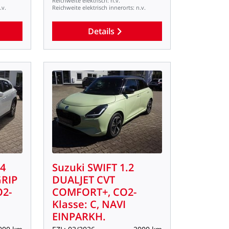
Reichweite
elektrisch:
n.v.
.v.
Reichweite
elektrisch
innerorts:
n.v.
Details
.4
Suzuki
SWIFT
1.2
RIP
DUALJET
CVT
2-
COMFORT+,
CO2-
Klasse:
C,
NAVI
EINPARKH.