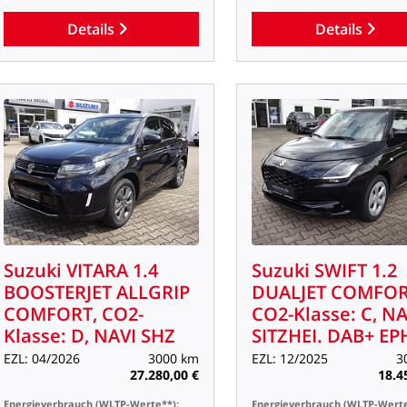
Details
Details
Suzuki
VITARA
1.4
Suzuki
SWIFT
1.2
BOOSTERJET
ALLGRIP
DUALJET
COMFOR
COMFORT,
CO2-
CO2-Klasse:
C,
NA
Klasse:
D,
NAVI
SHZ
SITZHEI.
DAB+
EP
EZL:
04/2026
3000
km
EZL:
12/2025
3
27.280,00
€
18.4
Energieverbrauch
(WLTP-Werte**):
Energieverbrauch
(WLTP-Werte