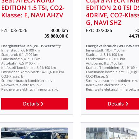
Seat
ATECA
ROAD
Cupra
ATECA
TRI
EDITION
1.5
TSI,
CO2-
EDITION
2.0
TSI
D
Klasse:
E,
NAVI
AHZV
4DRIVE,
CO2-Klas
G,
NAVI
SHZ
EZL:
03/2026
3000
km
EZL:
03/2026
3
35.880,00
€
44.7
Energieverbrauch
(WLTP-Werte**):
Energieverbrauch
(WLTP-Werte
Innenstadt:
7,6
l/100
km
Innenstadt:
10,4
l/100
km
Stadtrand:
6,1
l/100
km
Stadtrand:
8,1
l/100
km
Landstraße:
5,4
l/100
km
Landstraße:
7,1
l/100
km
Autobahn:
6,5
l/100
km
Autobahn:
8,2
l/100
km
Kraftstoff
kombiniert:
6,2
l/100
km
Kraftstoff
kombiniert:
8,1
l/100
k
Emissionen
kombiniert:
142,0
g/100
km
Emissionen
kombiniert:
186,0
g/
CO2-Klasse:
E
CO2-Klasse:
G
Stromverbrauch
kombiniert:
n.v.
Stromverbrauch
kombiniert:
n.v.
Reichweite
elektrisch:
n.v.
Reichweite
elektrisch:
n.v.
Reichweite
elektrisch
innerorts:
n.v.
Reichweite
elektrisch
innerorts:
n
Details
Details