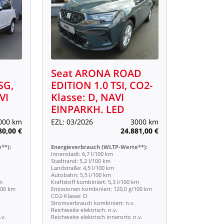
Seat
ARONA
ROAD
SG,
EDITION
1.0
TSI,
CO2-
VI
Klasse:
D,
NAVI
EINPARKH.
LED
000
km
EZL:
03/2026
3000
km
80,00
€
24.881,00
€
**):
Energieverbrauch
(WLTP-Werte**):
Innenstadt:
6,7
l/100
km
Stadtrand:
5,2
l/100
km
Landstraße:
4,5
l/100
km
Autobahn:
5,5
l/100
km
m
Kraftstoff
kombiniert:
5,3
l/100
km
100
km
Emissionen
kombiniert:
120,0
g/100
km
CO2-Klasse:
D
Stromverbrauch
kombiniert:
n.v.
Reichweite
elektrisch:
n.v.
.v.
Reichweite
elektrisch
innerorts:
n.v.