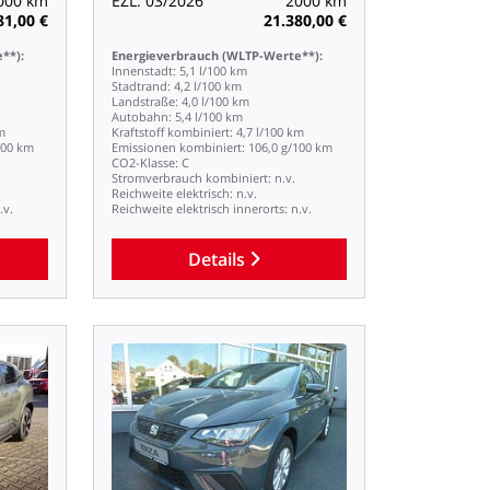
000
km
EZL:
03/2026
2000
km
81,00
€
21.380,00
€
**):
Energieverbrauch
(WLTP-Werte**):
Innenstadt:
5,1
l/100
km
Stadtrand:
4,2
l/100
km
Landstraße:
4,0
l/100
km
Autobahn:
5,4
l/100
km
m
Kraftstoff
kombiniert:
4,7
l/100
km
100
km
Emissionen
kombiniert:
106,0
g/100
km
CO2-Klasse:
C
Stromverbrauch
kombiniert:
n.v.
Reichweite
elektrisch:
n.v.
.v.
Reichweite
elektrisch
innerorts:
n.v.
Details