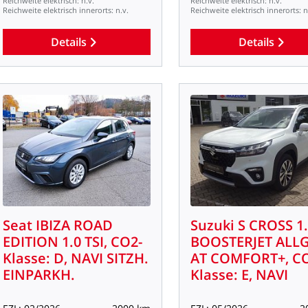
Reichweite
elektrisch:
n.v.
Reichweite
elektrisch:
n.v.
Reichweite
elektrisch
innerorts:
n.v.
Reichweite
elektrisch
innerorts:
n
Details
Details
Seat
IBIZA
ROAD
Suzuki
S
CROSS
1
EDITION
1.0
TSI,
CO2-
BOOSTERJET
ALLG
Klasse:
D,
NAVI
SITZH.
AT
COMFORT+,
CO
EINPARKH.
Klasse:
E,
NAVI