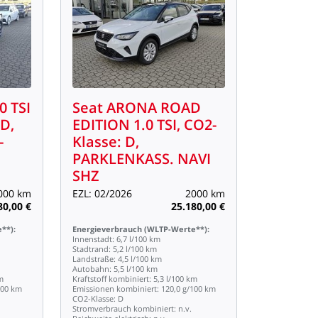
.0
TSI
Seat
ARONA
ROAD
D,
EDITION
1.0
TSI,
CO2-
-
Klasse:
D,
PARKLENKASS.
NAVI
SHZ
000
km
EZL:
02/2026
2000
km
80,00
€
25.180,00
€
**):
Energieverbrauch
(WLTP-Werte**):
Innenstadt:
6,7
l/100
km
Stadtrand:
5,2
l/100
km
Landstraße:
4,5
l/100
km
Autobahn:
5,5
l/100
km
m
Kraftstoff
kombiniert:
5,3
l/100
km
100
km
Emissionen
kombiniert:
120,0
g/100
km
CO2-Klasse:
D
Stromverbrauch
kombiniert:
n.v.