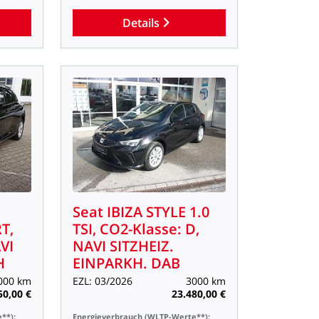
Details
Seat
IBIZA
STYLE
1.0
T,
TSI,
CO2-Klasse:
D,
VI
NAVI
SITZHEIZ.
H
EINPARKH.
DAB
000
km
EZL:
03/2026
3000
km
50,00
€
23.480,00
€
**):
Energieverbrauch
(WLTP-Werte**):