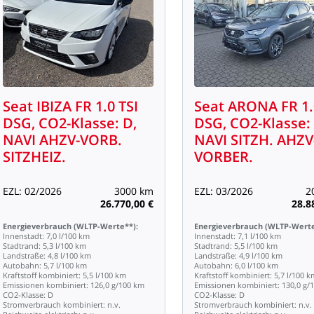
Seat
IBIZA
FR
1.0
TSI
Seat
ARONA
FR
1
DSG,
CO2-Klasse:
D,
DSG,
CO2-Klasse:
NAVI
AHZV-VORB.
NAVI
SITZH.
AHZV
SITZHEIZ.
VORBER.
EZL:
02/2026
3000
km
EZL:
03/2026
2
26.770,00
€
28.8
Energieverbrauch
(WLTP-Werte**):
Energieverbrauch
(WLTP-Werte
Innenstadt:
7,0
l/100
km
Innenstadt:
7,1
l/100
km
Stadtrand:
5,3
l/100
km
Stadtrand:
5,5
l/100
km
Landstraße:
4,8
l/100
km
Landstraße:
4,9
l/100
km
Autobahn:
5,7
l/100
km
Autobahn:
6,0
l/100
km
Kraftstoff
kombiniert:
5,5
l/100
km
Kraftstoff
kombiniert:
5,7
l/100
k
Emissionen
kombiniert:
126,0
g/100
km
Emissionen
kombiniert:
130,0
g/
CO2-Klasse:
D
CO2-Klasse:
D
Stromverbrauch
kombiniert:
n.v.
Stromverbrauch
kombiniert:
n.v.