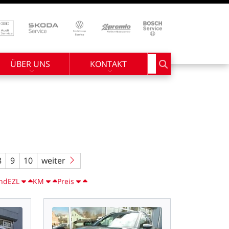
ÜBER UNS
KONTAKT
Suchbegriff eingebe
8
9
10
weiter
nd
EZL
KM
Preis