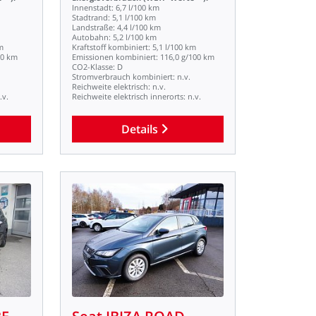
Innenstadt:
6,7
l/100
km
Stadtrand:
5,1
l/100
km
Landstraße:
4,4
l/100
km
Autobahn:
5,2
l/100
km
m
Kraftstoff
kombiniert:
5,1
l/100
km
00
km
Emissionen
kombiniert:
116,0
g/100
km
CO2-Klasse:
D
Stromverbrauch
kombiniert:
n.v.
Reichweite
elektrisch:
n.v.
.v.
Reichweite
elektrisch
innerorts:
n.v.
Details