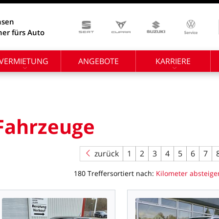
hsen
ner fürs Auto
VERMIETUNG
ANGEBOTE
KARRIERE
Fahrzeuge
zurück
1
2
3
4
5
6
7
180
Treffer
sortiert
nach:
Kilometer
absteige