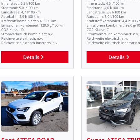
Innenstadt:
6,3
l/100
km
Innenstadt:
4,6
l/100
km
Stadtrand:
5,0
l/100
km
Stadtrand:
4,0
l/100
km
Landstraße:
4,7
l/100
km
Landstraße:
3,8
l/100
km
Autobahn:
5,9
l/100
km
Autobahn:
5,0
l/100
km
Kraftstoff
kombiniert:
5,4
l/100
km
Kraftstoff
kombiniert:
4,4
l/100
k
Emissionen
kombiniert:
129,0
g/100
km
Emissionen
kombiniert:
99,0
g/1
CO2-Klasse:
D
CO2-Klasse:
C
Stromverbrauch
kombiniert:
n.v.
Stromverbrauch
kombiniert:
n.v.
Reichweite
elektrisch:
n.v.
Reichweite
elektrisch:
n.v.
Reichweite
elektrisch
innerorts:
n.v.
Reichweite
elektrisch
innerorts:
n
Details
Details