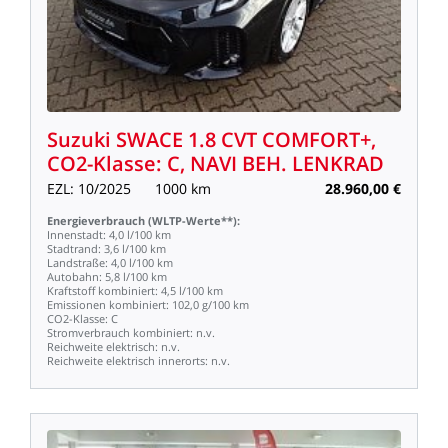
Suzuki
SWACE
1.8
CVT
COMFORT+,
CO2-Klasse:
C,
NAVI
BEH.
LENKRAD
EZL:
10/2025
1000
km
28.960,00
€
Energieverbrauch
(WLTP-Werte**):
Innenstadt:
4,0
l/100
km
Stadtrand:
3,6
l/100
km
Landstraße:
4,0
l/100
km
Autobahn:
5,8
l/100
km
Kraftstoff
kombiniert:
4,5
l/100
km
Emissionen
kombiniert:
102,0
g/100
km
CO2-Klasse:
C
Stromverbrauch
kombiniert:
n.v.
Reichweite
elektrisch:
n.v.
Reichweite
elektrisch
innerorts:
n.v.