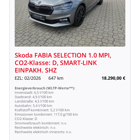
Skoda
FABIA
SELECTION
1.0
MPI,
CO2-Klasse:
D,
SMART-LINK
EINPAKH.
SHZ
EZL:
02/2026
647
km
18.290,00
€
Energieverbrauch
(WLTP-Werte**):
Innenstadt:
6,5
l/100
km
Stadtrand:
4,9
l/100
km
Landstraße:
4,5
l/100
km
Autobahn:
5,4
l/100
km
Kraftstoff
kombiniert:
5,2
l/100
km
Emissionen
kombiniert:
117,0
g/100
km
CO2-Klasse:
D
Stromverbrauch
kombiniert:
n.v.
Reichweite
elektrisch:
n.v.
Reichweite
elektrisch
innerorts:
n.v.