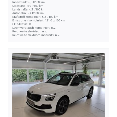
Innenstadt:
6,9
l/100
km
Stadtrand:
4,9
l/100
km
Landstraße:
4,5
l/100
km
Autobahn:
5,4
l/100
km
Kraftstoff
kombiniert:
5,2
l/100
km
Emissionen
kombiniert:
121,0
g/100
km
CO2-Klasse:
D
Stromverbrauch
kombiniert:
n.v.
Reichweite
elektrisch:
n.v.
Reichweite
elektrisch
innerorts:
n.v.