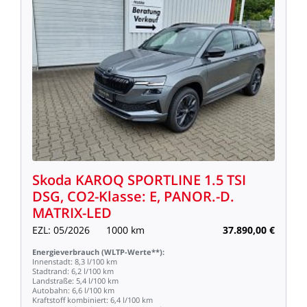
Skoda
KAROQ
SPORTLINE
1.5
TSI
DSG,
CO2-Klasse:
E,
PANOR.-D.
MATRIX-LED
EZL:
05/2026
1000
km
37.890,00
€
Energieverbrauch
(WLTP-Werte**):
Innenstadt:
8,3
l/100
km
Stadtrand:
6,2
l/100
km
Landstraße:
5,4
l/100
km
Autobahn:
6,6
l/100
km
Kraftstoff
kombiniert:
6,4
l/100
km