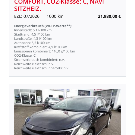
COMFORT,
CO2-Klasse:
C,
NAVI
SITZHEIZ.
EZL:
07/2026
1000
km
21.980,00
€
Energieverbrauch
(WLTP-Werte**):
Innenstadt:
5,1
l/100
km
Stadtrand:
4,5
l/100
km
Landstraße:
4,3
l/100
km
Autobahn:
5,5
l/100
km
Kraftstoff
kombiniert:
4,9
l/100
km
Emissionen
kombiniert:
110,0
g/100
km
CO2-Klasse:
C
Stromverbrauch
kombiniert:
n.v.
Reichweite
elektrisch:
n.v.
Reichweite
elektrisch
innerorts:
n.v.