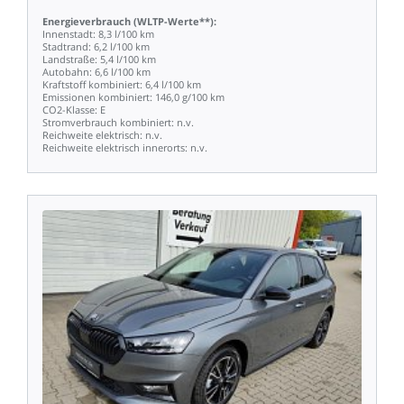
Energieverbrauch
(WLTP-Werte**):
Innenstadt:
8,3
l/100
km
Stadtrand:
6,2
l/100
km
Landstraße:
5,4
l/100
km
Autobahn:
6,6
l/100
km
Kraftstoff
kombiniert:
6,4
l/100
km
Emissionen
kombiniert:
146,0
g/100
km
CO2-Klasse:
E
Stromverbrauch
kombiniert:
n.v.
Reichweite
elektrisch:
n.v.
Reichweite
elektrisch
innerorts:
n.v.