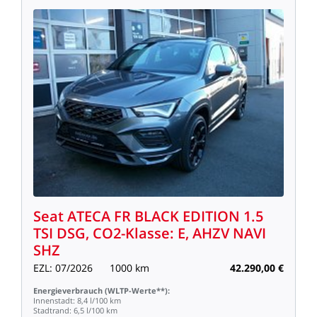
Seat
ATECA
FR
BLACK
EDITION
1.5
TSI
DSG,
CO2-Klasse:
E,
AHZV
NAVI
SHZ
EZL:
07/2026
1000
km
42.290,00
€
Energieverbrauch
(WLTP-Werte**):
Innenstadt:
8,4
l/100
km
Stadtrand:
6,5
l/100
km