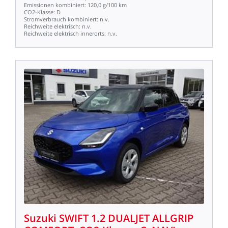
Emissionen
kombiniert:
120,0
g/100
km
CO2-Klasse:
D
Stromverbrauch
kombiniert:
n.v.
Reichweite
elektrisch:
n.v.
Reichweite
elektrisch
innerorts:
n.v.
Suzuki
SWIFT
1.2
DUALJET
ALLGRIP