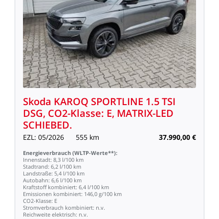
Skoda
KAROQ
SPORTLINE
1.5
TSI
DSG,
CO2-Klasse:
E,
MATRIX-LED
SCHIEBED.
EZL:
05/2026
555
km
37.990,00
€
Energieverbrauch
(WLTP-Werte**):
Innenstadt:
8,3
l/100
km
Stadtrand:
6,2
l/100
km
Landstraße:
5,4
l/100
km
Autobahn:
6,6
l/100
km
Kraftstoff
kombiniert:
6,4
l/100
km
Emissionen
kombiniert:
146,0
g/100
km
CO2-Klasse:
E
Stromverbrauch
kombiniert:
n.v.
Reichweite
elektrisch:
n.v.