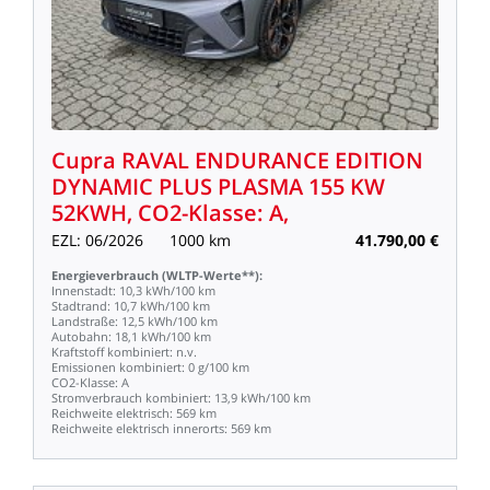
Cupra
RAVAL
ENDURANCE
EDITION
DYNAMIC
PLUS
PLASMA
155
KW
52KWH,
CO2-Klasse:
A,
EZL:
06/2026
1000
km
41.790,00
€
Energieverbrauch
(WLTP-Werte**):
Innenstadt:
10,3
kWh/100
km
Stadtrand:
10,7
kWh/100
km
Landstraße:
12,5
kWh/100
km
Autobahn:
18,1
kWh/100
km
Kraftstoff
kombiniert:
n.v.
Emissionen
kombiniert:
0
g/100
km
CO2-Klasse:
A
Stromverbrauch
kombiniert:
13,9
kWh/100
km
Reichweite
elektrisch:
569
km
Reichweite
elektrisch
innerorts:
569
km