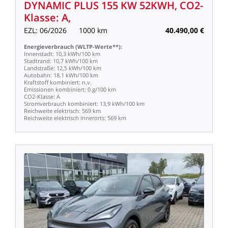
DYNAMIC
PLUS
155
KW
52KWH,
CO2-
Klasse:
A,
EZL:
06/2026
1000
km
40.490,00
€
Energieverbrauch
(WLTP-Werte**):
Innenstadt:
10,3
kWh/100
km
Stadtrand:
10,7
kWh/100
km
Landstraße:
12,5
kWh/100
km
Autobahn:
18,1
kWh/100
km
Kraftstoff
kombiniert:
n.v.
Emissionen
kombiniert:
0
g/100
km
CO2-Klasse:
A
Stromverbrauch
kombiniert:
13,9
kWh/100
km
Reichweite
elektrisch:
569
km
Reichweite
elektrisch
innerorts:
569
km