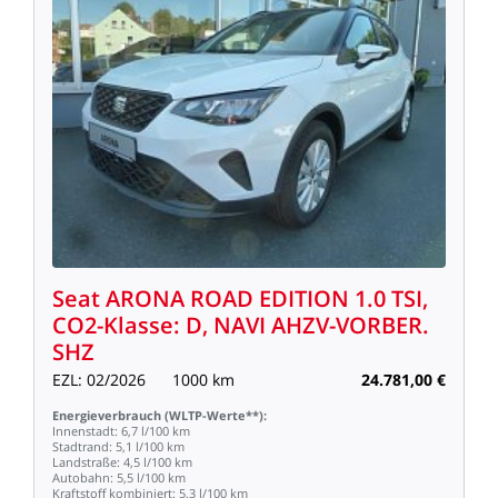
Seat
ARONA
ROAD
EDITION
1.0
TSI,
CO2-Klasse:
D,
NAVI
AHZV-VORBER.
SHZ
EZL:
02/2026
1000
km
24.781,00
€
Energieverbrauch
(WLTP-Werte**):
Innenstadt:
6,7
l/100
km
Stadtrand:
5,1
l/100
km
Landstraße:
4,5
l/100
km
Autobahn:
5,5
l/100
km
Kraftstoff
kombiniert:
5,3
l/100
km