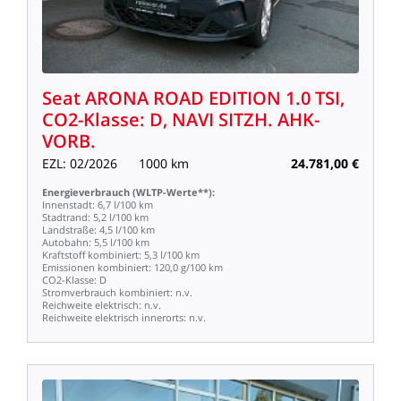
Seat
ARONA
ROAD
EDITION
1.0
TSI,
CO2-Klasse:
D,
NAVI
SITZH.
AHK-
VORB.
EZL:
02/2026
1000
km
24.781,00
€
Energieverbrauch
(WLTP-Werte**):
Innenstadt:
6,7
l/100
km
Stadtrand:
5,2
l/100
km
Landstraße:
4,5
l/100
km
Autobahn:
5,5
l/100
km
Kraftstoff
kombiniert:
5,3
l/100
km
Emissionen
kombiniert:
120,0
g/100
km
CO2-Klasse:
D
Stromverbrauch
kombiniert:
n.v.
Reichweite
elektrisch:
n.v.
Reichweite
elektrisch
innerorts:
n.v.