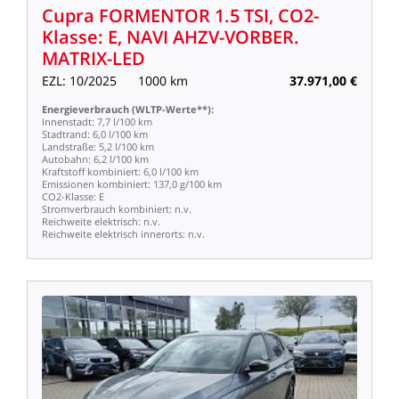
Cupra
FORMENTOR
1.5
TSI,
CO2-
Klasse:
E,
NAVI
AHZV-VORBER.
MATRIX-LED
EZL:
10/2025
1000
km
37.971,00
€
Energieverbrauch
(WLTP-Werte**):
Innenstadt:
7,7
l/100
km
Stadtrand:
6,0
l/100
km
Landstraße:
5,2
l/100
km
Autobahn:
6,2
l/100
km
Kraftstoff
kombiniert:
6,0
l/100
km
Emissionen
kombiniert:
137,0
g/100
km
CO2-Klasse:
E
Stromverbrauch
kombiniert:
n.v.
Reichweite
elektrisch:
n.v.
Reichweite
elektrisch
innerorts:
n.v.