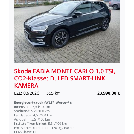
Skoda
FABIA
MONTE
CARLO
1.0
TSI,
CO2-Klasse:
D,
LED
SMART-LINK
KAMERA
EZL:
03/2026
555
km
23.990,00
€
Energieverbrauch
(WLTP-Werte**):
Innenstadt:
6,6
l/100
km
Stadtrand:
5,2
l/100
km
Landstraße:
4,6
l/100
km
Autobahn:
5,5
l/100
km
Kraftstoff
kombiniert:
5,3
l/100
km
Emissionen
kombiniert:
120,0
g/100
km
CO2-Klasse:
D