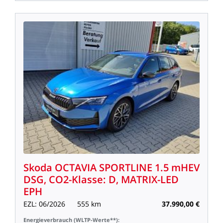
Skoda
OCTAVIA
SPORTLINE
1.5
mHEV
DSG,
CO2-Klasse:
D,
MATRIX-LED
EPH
EZL:
06/2026
555
km
37.990,00
€
Energieverbrauch
(WLTP-Werte**):