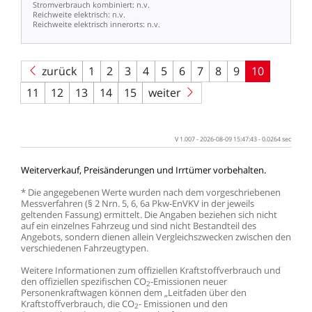
Stromverbrauch
kombiniert:
n.v.
Reichweite
elektrisch:
n.v.
Reichweite
elektrisch
innerorts:
n.v.
zurück
1
2
3
4
5
6
7
8
9
10
11
12
13
14
15
weiter
V
1.007
-
2026-08-09
15:47:43
-
0.0264
sec
Weiterverkauf,
Preisänderungen
und
Irrtümer
vorbehalten.
*
Die
angegebenen
Werte
wurden
nach
dem
vorgeschriebenen
Messverfahren
(§
2
Nrn.
5,
6,
6a
Pkw-EnVKV
in
der
jeweils
geltenden
Fassung)
ermittelt.
Die
Angaben
beziehen
sich
nicht
auf
ein
einzelnes
Fahrzeug
und
sind
nicht
Bestandteil
des
Angebots,
sondern
dienen
allein
Vergleichszwecken
zwischen
den
verschiedenen
Fahrzeugtypen.
Weitere
Informationen
zum
offiziellen
Kraftstoffverbrauch
und
den
offiziellen
spezifischen
CO
-Emissionen
neuer
2
Personenkraftwagen
können
dem
„Leitfaden
über
den
Kraftstoffverbrauch,
die
CO
-
Emissionen
und
den
2