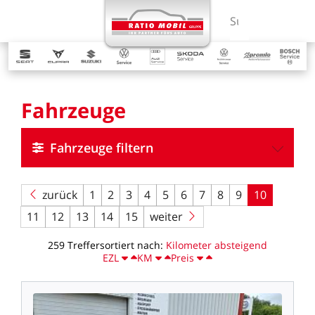
MENÜ
Suchbegriff ein
Fahrzeuge
Fahrzeuge filtern
zurück
1
2
3
4
5
6
7
8
9
10
11
12
13
14
15
weiter
259
Treffer
sortiert
nach:
Kilometer
absteigend
EZL
KM
Preis