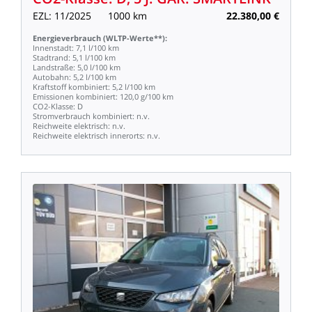
EZL:
11/2025
1000
km
22.380,00
€
Energieverbrauch
(WLTP-Werte**):
Innenstadt:
7,1
l/100
km
Stadtrand:
5,1
l/100
km
Landstraße:
5,0
l/100
km
Autobahn:
5,2
l/100
km
Kraftstoff
kombiniert:
5,2
l/100
km
Emissionen
kombiniert:
120,0
g/100
km
CO2-Klasse:
D
Stromverbrauch
kombiniert:
n.v.
Reichweite
elektrisch:
n.v.
Reichweite
elektrisch
innerorts:
n.v.