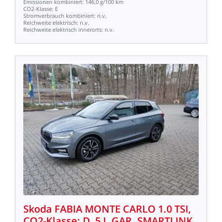
Emissionen
kombiniert:
146,0
g/100
km
CO2-Klasse:
E
Stromverbrauch
kombiniert:
n.v.
Reichweite
elektrisch:
n.v.
Reichweite
elektrisch
innerorts:
n.v.
Skoda
FABIA
MONTE
CARLO
1.0
TSI,
CO2-Klasse:
D,
5
J.
GAR.
SMARTLINK