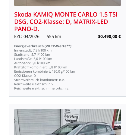
Skoda
KAMIQ
MONTE
CARLO
1.5
TSI
DSG,
CO2-Klasse:
D,
MATRIX-LED
PANO-D.
EZL:
04/2026
555
km
30.490,00
€
Energieverbrauch
(WLTP-Werte**):
Innenstadt:
7,3
l/100
km
Stadtrand:
5,7
l/100
km
Landstraße:
5,0
l/100
km
Autobahn:
6,0
l/100
km
Kraftstoff
kombiniert:
5,8
l/100
km
Emissionen
kombiniert:
130,0
g/100
km
CO2-Klasse:
D
Stromverbrauch
kombiniert:
n.v.
Reichweite
elektrisch:
n.v.
Reichweite
elektrisch
innerorts:
n.v.