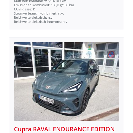
Kraftstoff
kombiniert:
5,9
l/100
km
Emissionen
kombiniert:
133,0
g/100
km
CO2-Klasse:
D
Stromverbrauch
kombiniert:
n.v.
Reichweite
elektrisch:
n.v.
Reichweite
elektrisch
innerorts:
n.v.
Cupra
RAVAL
ENDURANCE
EDITION