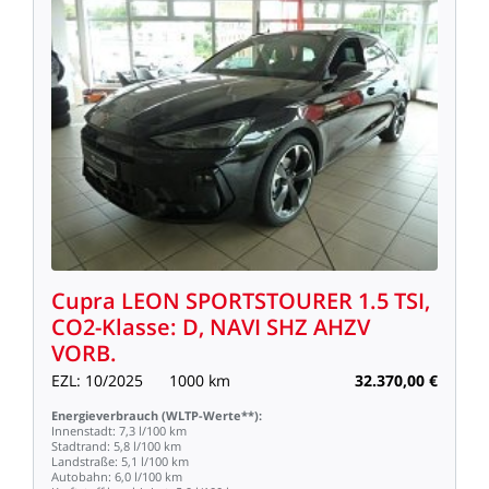
Cupra
LEON
SPORTSTOURER
1.5
TSI,
CO2-Klasse:
D,
NAVI
SHZ
AHZV
VORB.
EZL:
10/2025
1000
km
32.370,00
€
Energieverbrauch
(WLTP-Werte**):
Innenstadt:
7,3
l/100
km
Stadtrand:
5,8
l/100
km
Landstraße:
5,1
l/100
km
Autobahn:
6,0
l/100
km