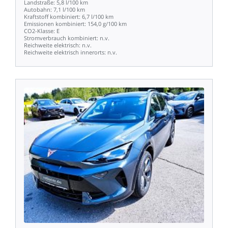
Landstraße:
5,8
l/100
km
Autobahn:
7,1
l/100
km
Kraftstoff
kombiniert:
6,7
l/100
km
Emissionen
kombiniert:
154,0
g/100
km
CO2-Klasse:
E
Stromverbrauch
kombiniert:
n.v.
Reichweite
elektrisch:
n.v.
Reichweite
elektrisch
innerorts:
n.v.