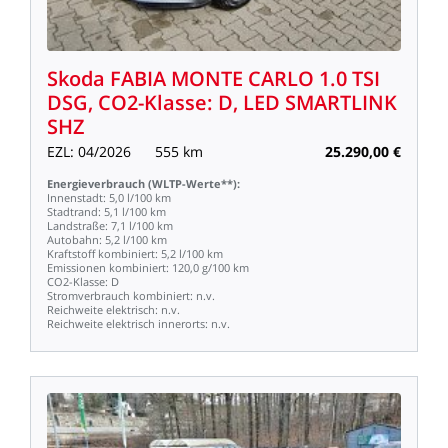
Skoda
FABIA
MONTE
CARLO
1.0
TSI
DSG,
CO2-Klasse:
D,
LED
SMARTLINK
SHZ
EZL:
04/2026
555
km
25.290,00
€
Energieverbrauch
(WLTP-Werte**):
Innenstadt:
5,0
l/100
km
Stadtrand:
5,1
l/100
km
Landstraße:
7,1
l/100
km
Autobahn:
5,2
l/100
km
Kraftstoff
kombiniert:
5,2
l/100
km
Emissionen
kombiniert:
120,0
g/100
km
CO2-Klasse:
D
Stromverbrauch
kombiniert:
n.v.
Reichweite
elektrisch:
n.v.
Reichweite
elektrisch
innerorts:
n.v.