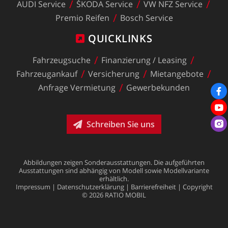
AUDI
Service
ŠKODA
Service
VW
NFZ
Service
Premio
Reifen
Bosch
Service
QUICKLINKS
Fahrzeugsuche
Finanzierung
/
Leasing
Fahrzeugankauf
Versicherung
Mietangebote
Anfrage
Vermietung
Gewerbekunden
Schreiben Sie uns
Abbildungen
zeigen
Sonderausstattungen.
Die
aufgeführten
Ausstattungen
sind
abhängig
von
Modell
sowie
Modellvariante
erhältlich.
Impressum
|
Datenschutzerklärung
|
Barrierefreiheit
|
Copyright
©
2026
RATIO
MOBIL