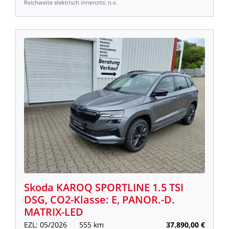
Reichweite
elektrisch
innerorts:
n.v.
Skoda
KAROQ
SPORTLINE
1.5
TSI
DSG,
CO2-Klasse:
E,
PANOR.-D.
MATRIX-LED
EZL:
05/2026
555
km
37.890,00
€