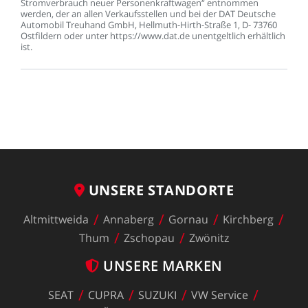
Stromverbrauch
neuer
Personenkraftwagen“
entnommen
werden,
der
an
allen
Verkaufsstellen
und
bei
der
DAT
Deutsche
Automobil
Treuhand
GmbH,
Hellmuth-Hirth-Straße
1,
D-
73760
Ostfildern
oder
unter
https://www.dat.de
unentgeltlich
erhältlich
ist.
UNSERE
STANDORTE
Altmittweida
Annaberg
Gornau
Kirchberg
Thum
Zschopau
Zwönitz
UNSERE
MARKEN
SEAT
CUPRA
SUZUKI
VW
Service