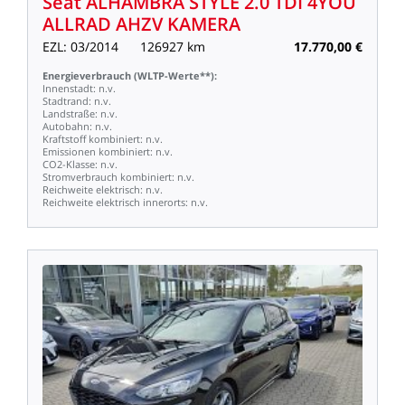
Seat
ALHAMBRA
STYLE
2.0
TDI
4YOU
ALLRAD
AHZV
KAMERA
EZL:
03/2014
126927
km
17.770,00
€
Energieverbrauch
(WLTP-Werte**):
Innenstadt:
n.v.
Stadtrand:
n.v.
Landstraße:
n.v.
Autobahn:
n.v.
Kraftstoff
kombiniert:
n.v.
Emissionen
kombiniert:
n.v.
CO2-Klasse:
n.v.
Stromverbrauch
kombiniert:
n.v.
Reichweite
elektrisch:
n.v.
Reichweite
elektrisch
innerorts:
n.v.