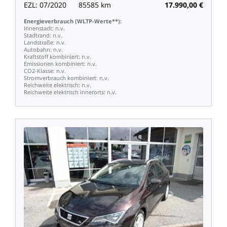
EZL:
07/2020
85585
km
17.990,00
€
Energieverbrauch
(WLTP-Werte**):
Innenstadt:
n.v.
Stadtrand:
n.v.
Landstraße:
n.v.
Autobahn:
n.v.
Kraftstoff
kombiniert:
n.v.
Emissionen
kombiniert:
n.v.
CO2-Klasse:
n.v.
Stromverbrauch
kombiniert:
n.v.
Reichweite
elektrisch:
n.v.
Reichweite
elektrisch
innerorts:
n.v.