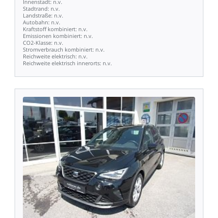
Innenstadt:
n.v.
Stadtrand:
n.v.
Landstraße:
n.v.
Autobahn:
n.v.
Kraftstoff
kombiniert:
n.v.
Emissionen
kombiniert:
n.v.
CO2-Klasse:
n.v.
Stromverbrauch
kombiniert:
n.v.
Reichweite
elektrisch:
n.v.
Reichweite
elektrisch
innerorts:
n.v.