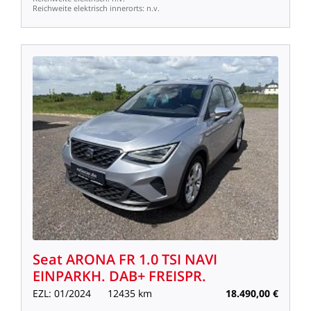
Reichweite
elektrisch
innerorts:
n.v.
Seat
ARONA
FR
1.0
TSI
NAVI
EINPARKH.
DAB+
FREISPR.
EZL:
01/2024
12435
km
18.490,00
€