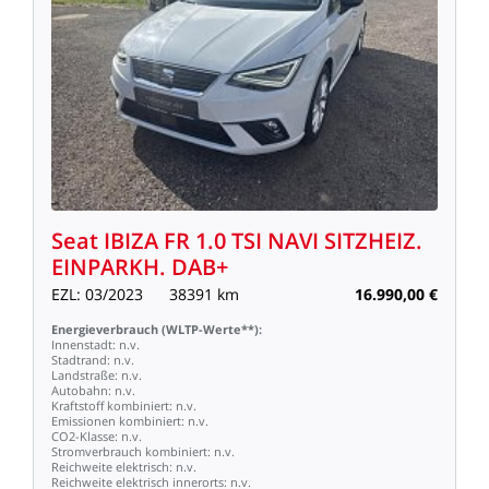
Seat
IBIZA
FR
1.0
TSI
NAVI
SITZHEIZ.
EINPARKH.
DAB+
EZL:
03/2023
38391
km
16.990,00
€
Energieverbrauch
(WLTP-Werte**):
Innenstadt:
n.v.
Stadtrand:
n.v.
Landstraße:
n.v.
Autobahn:
n.v.
Kraftstoff
kombiniert:
n.v.
Emissionen
kombiniert:
n.v.
CO2-Klasse:
n.v.
Stromverbrauch
kombiniert:
n.v.
Reichweite
elektrisch:
n.v.
Reichweite
elektrisch
innerorts:
n.v.