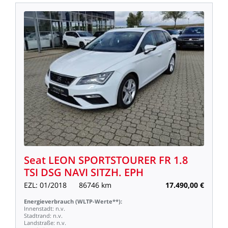
Seat
LEON
SPORTSTOURER
FR
1.8
TSI
DSG
NAVI
SITZH.
EPH
EZL:
01/2018
86746
km
17.490,00
€
Energieverbrauch
(WLTP-Werte**):
Innenstadt:
n.v.
Stadtrand:
n.v.
Landstraße:
n.v.