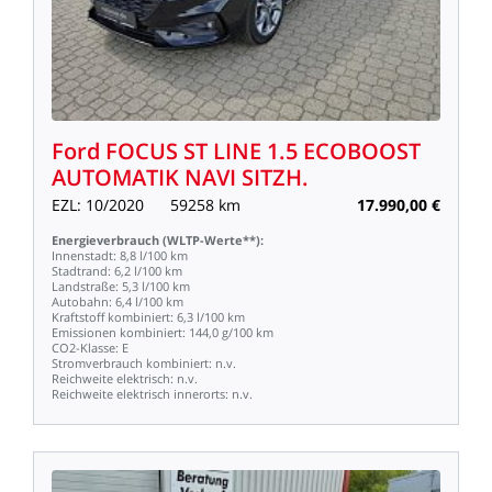
Ford
FOCUS
ST
LINE
1.5
ECOBOOST
AUTOMATIK
NAVI
SITZH.
EZL:
10/2020
59258
km
17.990,00
€
Energieverbrauch
(WLTP-Werte**):
Innenstadt:
8,8
l/100
km
Stadtrand:
6,2
l/100
km
Landstraße:
5,3
l/100
km
Autobahn:
6,4
l/100
km
Kraftstoff
kombiniert:
6,3
l/100
km
Emissionen
kombiniert:
144,0
g/100
km
CO2-Klasse:
E
Stromverbrauch
kombiniert:
n.v.
Reichweite
elektrisch:
n.v.
Reichweite
elektrisch
innerorts:
n.v.