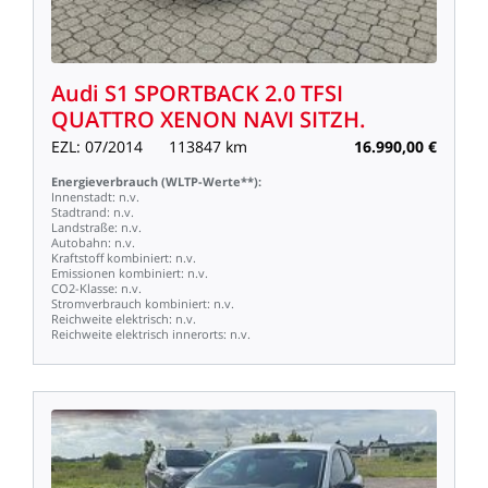
Audi
S1
SPORTBACK
2.0
TFSI
QUATTRO
XENON
NAVI
SITZH.
EZL:
07/2014
113847
km
16.990,00
€
Energieverbrauch
(WLTP-Werte**):
Innenstadt:
n.v.
Stadtrand:
n.v.
Landstraße:
n.v.
Autobahn:
n.v.
Kraftstoff
kombiniert:
n.v.
Emissionen
kombiniert:
n.v.
CO2-Klasse:
n.v.
Stromverbrauch
kombiniert:
n.v.
Reichweite
elektrisch:
n.v.
Reichweite
elektrisch
innerorts:
n.v.