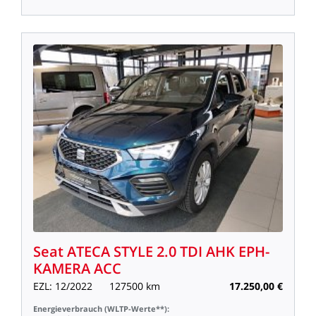
Seat
ATECA
STYLE
2.0
TDI
AHK
EPH-
KAMERA
ACC
EZL:
12/2022
127500
km
17.250,00
€
Energieverbrauch
(WLTP-Werte**):