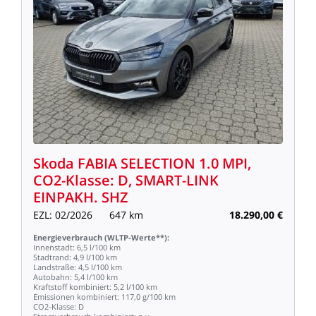
Skoda
FABIA
SELECTION
1.0
MPI,
CO2-Klasse:
D,
SMART-LINK
EINPAKH.
SHZ
EZL:
02/2026
647
km
18.290,00
€
Energieverbrauch
(WLTP-Werte**):
Innenstadt:
6,5
l/100
km
Stadtrand:
4,9
l/100
km
Landstraße:
4,5
l/100
km
Autobahn:
5,4
l/100
km
Kraftstoff
kombiniert:
5,2
l/100
km
Emissionen
kombiniert:
117,0
g/100
km
CO2-Klasse:
D