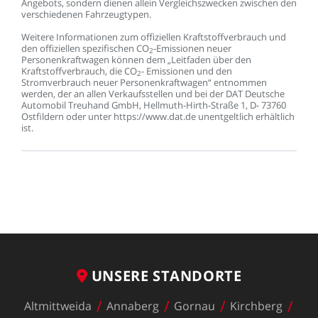
Angebots,
sondern
dienen
allein
Vergleichszwecken
zwischen
den
verschiedenen
Fahrzeugtypen.
Weitere
Informationen
zum
offiziellen
Kraftstoffverbrauch
und
den
offiziellen
spezifischen
CO
-Emissionen
neuer
2
Personenkraftwagen
können
dem
„Leitfaden
über
den
Kraftstoffverbrauch,
die
CO
-
Emissionen
und
den
2
Stromverbrauch
neuer
Personenkraftwagen“
entnommen
werden,
der
an
allen
Verkaufsstellen
und
bei
der
DAT
Deutsche
Automobil
Treuhand
GmbH,
Hellmuth-Hirth-Straße
1,
D-
73760
Ostfildern
oder
unter
https://www.dat.de
unentgeltlich
erhältlich
ist.
UNSERE
STANDORTE
Altmittweida
Annaberg
Gornau
Kirchberg