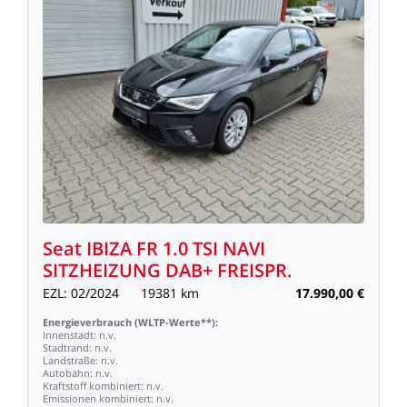
Seat
IBIZA
FR
1.0
TSI
NAVI
SITZHEIZUNG
DAB+
FREISPR.
EZL:
02/2024
19381
km
17.990,00
€
Energieverbrauch
(WLTP-Werte**):
Innenstadt:
n.v.
Stadtrand:
n.v.
Landstraße:
n.v.
Autobahn:
n.v.
Kraftstoff
kombiniert:
n.v.
Emissionen
kombiniert:
n.v.