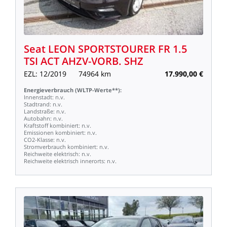
Seat
LEON
SPORTSTOURER
FR
1.5
TSI
ACT
AHZV-VORB.
SHZ
EZL:
12/2019
74964
km
17.990,00
€
Energieverbrauch
(WLTP-Werte**):
Innenstadt:
n.v.
Stadtrand:
n.v.
Landstraße:
n.v.
Autobahn:
n.v.
Kraftstoff
kombiniert:
n.v.
Emissionen
kombiniert:
n.v.
CO2-Klasse:
n.v.
Stromverbrauch
kombiniert:
n.v.
Reichweite
elektrisch:
n.v.
Reichweite
elektrisch
innerorts:
n.v.