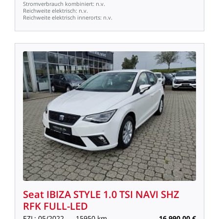
Stromverbrauch
kombiniert:
n.v.
Reichweite
elektrisch:
n.v.
Reichweite
elektrisch
innerorts:
n.v.
Seat
IBIZA
STYLE
1.0
TSI
NAVI
SHZ
RFK
FULL-LED
EZL:
05/2022
15950
km
16.990,00
€