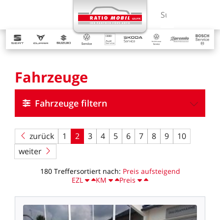
MENÜ
Suchbegriff ein
Fahrzeuge
Fahrzeuge filtern
zurück
1
2
3
4
5
6
7
8
9
10
weiter
180
Treffer
sortiert
nach:
Preis
aufsteigend
EZL
KM
Preis