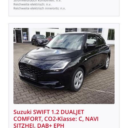
Stromverbrauch
kombiniert:
n.v.
Reichweite
elektrisch:
n.v.
Reichweite
elektrisch
innerorts:
n.v.
Suzuki
SWIFT
1.2
DUALJET
COMFORT,
CO2-Klasse:
C,
NAVI
SITZHEI.
DAB+
EPH