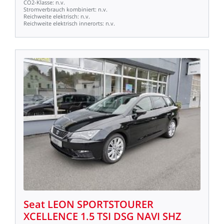
CO2-Klasse:
n.v.
Stromverbrauch
kombiniert:
n.v.
Reichweite
elektrisch:
n.v.
Reichweite
elektrisch
innerorts:
n.v.
Seat
LEON
SPORTSTOURER
XCELLENCE
1.5
TSI
DSG
NAVI
SHZ