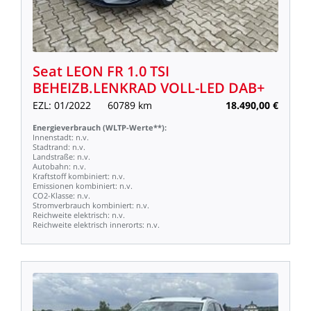
Seat
LEON
FR
1.0
TSI
BEHEIZB.LENKRAD
VOLL-LED
DAB+
EZL:
01/2022
60789
km
18.490,00
€
Energieverbrauch
(WLTP-Werte**):
Innenstadt:
n.v.
Stadtrand:
n.v.
Landstraße:
n.v.
Autobahn:
n.v.
Kraftstoff
kombiniert:
n.v.
Emissionen
kombiniert:
n.v.
CO2-Klasse:
n.v.
Stromverbrauch
kombiniert:
n.v.
Reichweite
elektrisch:
n.v.
Reichweite
elektrisch
innerorts:
n.v.