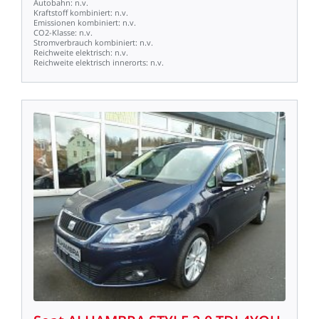
Autobahn:
n.v.
Kraftstoff
kombiniert:
n.v.
Emissionen
kombiniert:
n.v.
CO2-Klasse:
n.v.
Stromverbrauch
kombiniert:
n.v.
Reichweite
elektrisch:
n.v.
Reichweite
elektrisch
innerorts:
n.v.