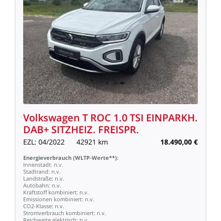
Volkswagen
T
ROC
1.0
TSI
EINPARKH.
DAB+
SITZHEIZ.
FREISPR.
EZL:
04/2022
42921
km
18.490,00
€
Energieverbrauch
(WLTP-Werte**):
Innenstadt:
n.v.
Stadtrand:
n.v.
Landstraße:
n.v.
Autobahn:
n.v.
Kraftstoff
kombiniert:
n.v.
Emissionen
kombiniert:
n.v.
CO2-Klasse:
n.v.
Stromverbrauch
kombiniert:
n.v.
Reichweite
elektrisch:
n.v.