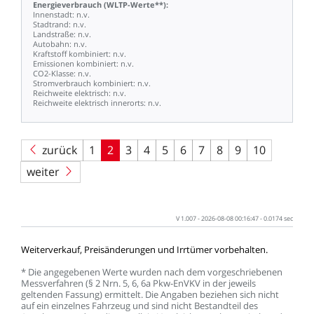
Energieverbrauch
(WLTP-Werte**):
Innenstadt:
n.v.
Stadtrand:
n.v.
Landstraße:
n.v.
Autobahn:
n.v.
Kraftstoff
kombiniert:
n.v.
Emissionen
kombiniert:
n.v.
CO2-Klasse:
n.v.
Stromverbrauch
kombiniert:
n.v.
Reichweite
elektrisch:
n.v.
Reichweite
elektrisch
innerorts:
n.v.
zurück
1
2
3
4
5
6
7
8
9
10
weiter
V
1.007
-
2026-08-08
00:16:47
-
0.0174
sec
Weiterverkauf,
Preisänderungen
und
Irrtümer
vorbehalten.
*
Die
angegebenen
Werte
wurden
nach
dem
vorgeschriebenen
Messverfahren
(§
2
Nrn.
5,
6,
6a
Pkw-EnVKV
in
der
jeweils
geltenden
Fassung)
ermittelt.
Die
Angaben
beziehen
sich
nicht
auf
ein
einzelnes
Fahrzeug
und
sind
nicht
Bestandteil
des