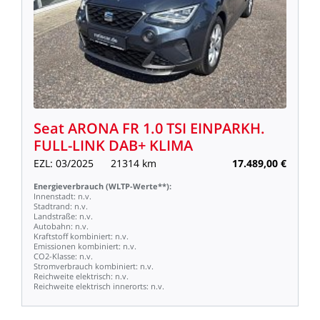
Seat
ARONA
FR
1.0
TSI
EINPARKH.
FULL-LINK
DAB+
KLIMA
EZL:
03/2025
21314
km
17.489,00
€
Energieverbrauch
(WLTP-Werte**):
Innenstadt:
n.v.
Stadtrand:
n.v.
Landstraße:
n.v.
Autobahn:
n.v.
Kraftstoff
kombiniert:
n.v.
Emissionen
kombiniert:
n.v.
CO2-Klasse:
n.v.
Stromverbrauch
kombiniert:
n.v.
Reichweite
elektrisch:
n.v.
Reichweite
elektrisch
innerorts:
n.v.