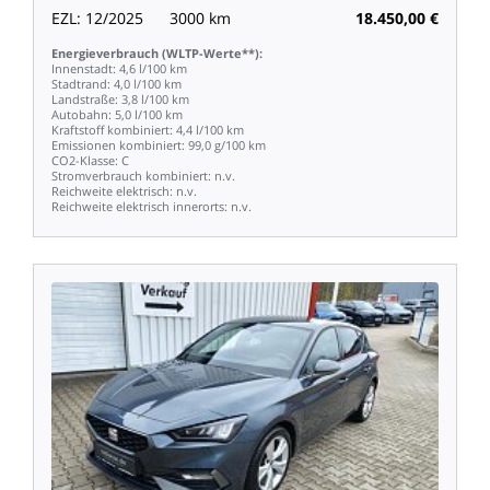
EZL:
12/2025
3000
km
18.450,00
€
Energieverbrauch
(WLTP-Werte**):
Innenstadt:
4,6
l/100
km
Stadtrand:
4,0
l/100
km
Landstraße:
3,8
l/100
km
Autobahn:
5,0
l/100
km
Kraftstoff
kombiniert:
4,4
l/100
km
Emissionen
kombiniert:
99,0
g/100
km
CO2-Klasse:
C
Stromverbrauch
kombiniert:
n.v.
Reichweite
elektrisch:
n.v.
Reichweite
elektrisch
innerorts:
n.v.