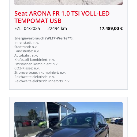
Seat
ARONA
FR
1.0
TSI
VOLL-LED
TEMPOMAT
USB
EZL:
04/2025
22494
km
17.489,00
€
Energieverbrauch
(WLTP-Werte**):
Innenstadt:
n.v.
Stadtrand:
n.v.
Landstraße:
n.v.
Autobahn:
n.v.
Kraftstoff
kombiniert:
n.v.
Emissionen
kombiniert:
n.v.
CO2-Klasse:
n.v.
Stromverbrauch
kombiniert:
n.v.
Reichweite
elektrisch:
n.v.
Reichweite
elektrisch
innerorts:
n.v.