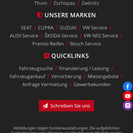
Thum
Zschopau
Zwönitz
UNSERE
MARKEN
SEAT
CUPRA
SUZUKI
VW
Service
AUDI
Service
ŠKODA
Service
VW
NFZ
Service
Premio
Reifen
Bosch
Service
QUICKLINKS
Fahrzeugsuche
Finanzierung
/
Leasing
Fahrzeugankauf
Versicherung
Mietangebote
Anfrage
Vermietung
Gewerbekunden
Schreiben Sie uns
Abbildungen
zeigen
Sonderausstattungen.
Die
aufgeführten
Ausstattungen
sind
abhängig
von
Modell
sowie
Modellvariante