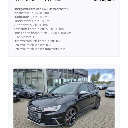
Energieverbrauch
(WLTP-Werte**):
Innenstadt:
7,0
l/100
km
Stadtrand:
5,3
l/100
km
Landstraße:
4,7
l/100
km
Autobahn:
5,7
l/100
km
Kraftstoff
kombiniert:
5,5
l/100
km
Emissionen
kombiniert:
124,0
g/100
km
CO2-Klasse:
D
Stromverbrauch
kombiniert:
n.v.
Reichweite
elektrisch:
n.v.
Reichweite
elektrisch
innerorts:
n.v.