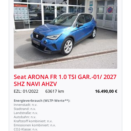
Seat
ARONA
FR
1.0
TSI
GAR.-01/
2027
SHZ
NAVI
AHZV
EZL:
01/2022
63617
km
16.490,00
€
Energieverbrauch
(WLTP-Werte**):
Innenstadt:
n.v.
Stadtrand:
n.v.
Landstraße:
n.v.
Autobahn:
n.v.
Kraftstoff
kombiniert:
n.v.
Emissionen
kombiniert:
n.v.
CO2-Klasse:
n.v.