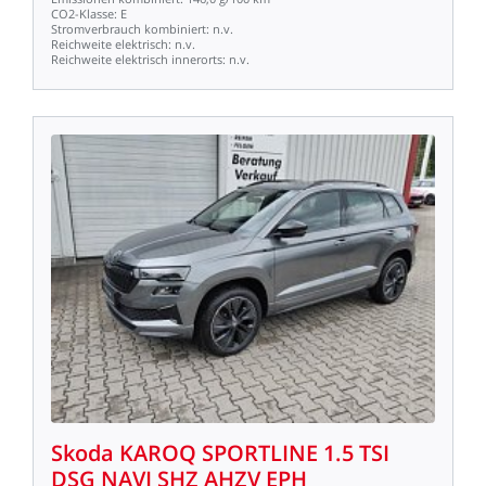
CO2-Klasse:
E
Stromverbrauch
kombiniert:
n.v.
Reichweite
elektrisch:
n.v.
Reichweite
elektrisch
innerorts:
n.v.
Skoda
KAROQ
SPORTLINE
1.5
TSI
DSG
NAVI
SHZ
AHZV
EPH