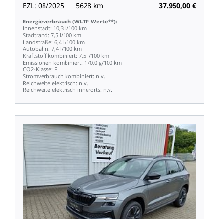
EZL:
08/2025
5628
km
37.950,00
€
Energieverbrauch
(WLTP-Werte**):
Innenstadt:
10,3
l/100
km
Stadtrand:
7,5
l/100
km
Landstraße:
6,4
l/100
km
Autobahn:
7,4
l/100
km
Kraftstoff
kombiniert:
7,5
l/100
km
Emissionen
kombiniert:
170,0
g/100
km
CO2-Klasse:
F
Stromverbrauch
kombiniert:
n.v.
Reichweite
elektrisch:
n.v.
Reichweite
elektrisch
innerorts:
n.v.