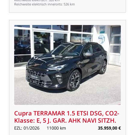
Reichweite
elektrisch
innerorts:
526
km
Cupra
TERRAMAR
1.5
ETSI
DSG,
CO2-
Klasse:
E,
5
J.
GAR.
AHK
NAVI
SITZH.
EZL:
01/2026
11000
km
35.959,00
€