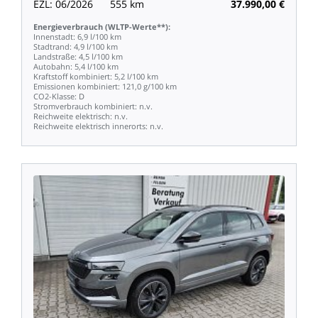
EZL:
06/2026
555
km
37.990,00
€
Energieverbrauch
(WLTP-Werte**):
Innenstadt:
6,9
l/100
km
Stadtrand:
4,9
l/100
km
Landstraße:
4,5
l/100
km
Autobahn:
5,4
l/100
km
Kraftstoff
kombiniert:
5,2
l/100
km
Emissionen
kombiniert:
121,0
g/100
km
CO2-Klasse:
D
Stromverbrauch
kombiniert:
n.v.
Reichweite
elektrisch:
n.v.
Reichweite
elektrisch
innerorts:
n.v.