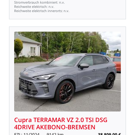
Stromverbrauch
kombiniert:
n.v.
Reichweite
elektrisch:
n.v.
Reichweite
elektrisch
innerorts:
n.v.
Cupra
TERRAMAR
VZ
2.0
TSI
DSG
4DRIVE
AKEBONO-BREMSEN
EZL:
11/2024
9142
km
38.809,00
€