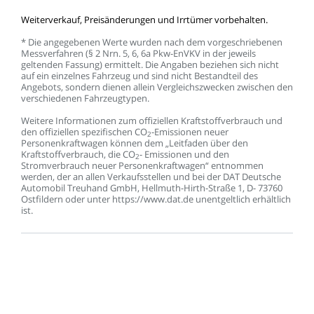
Weiterverkauf,
Preisänderungen
und
Irrtümer
vorbehalten.
*
Die
angegebenen
Werte
wurden
nach
dem
vorgeschriebenen
Messverfahren
(§
2
Nrn.
5,
6,
6a
Pkw-EnVKV
in
der
jeweils
geltenden
Fassung)
ermittelt.
Die
Angaben
beziehen
sich
nicht
auf
ein
einzelnes
Fahrzeug
und
sind
nicht
Bestandteil
des
Angebots,
sondern
dienen
allein
Vergleichszwecken
zwischen
den
verschiedenen
Fahrzeugtypen.
Weitere
Informationen
zum
offiziellen
Kraftstoffverbrauch
und
den
offiziellen
spezifischen
CO
-Emissionen
neuer
2
Personenkraftwagen
können
dem
„Leitfaden
über
den
Kraftstoffverbrauch,
die
CO
-
Emissionen
und
den
2
Stromverbrauch
neuer
Personenkraftwagen“
entnommen
werden,
der
an
allen
Verkaufsstellen
und
bei
der
DAT
Deutsche
Automobil
Treuhand
GmbH,
Hellmuth-Hirth-Straße
1,
D-
73760
Ostfildern
oder
unter
https://www.dat.de
unentgeltlich
erhältlich
ist.