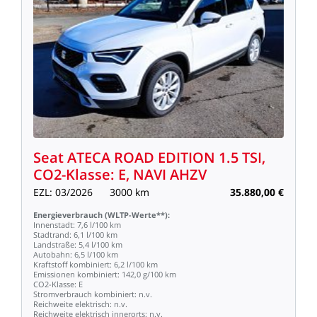
Seat
ATECA
ROAD
EDITION
1.5
TSI,
CO2-Klasse:
E,
NAVI
AHZV
EZL:
03/2026
3000
km
35.880,00
€
Energieverbrauch
(WLTP-Werte**):
Innenstadt:
7,6
l/100
km
Stadtrand:
6,1
l/100
km
Landstraße:
5,4
l/100
km
Autobahn:
6,5
l/100
km
Kraftstoff
kombiniert:
6,2
l/100
km
Emissionen
kombiniert:
142,0
g/100
km
CO2-Klasse:
E
Stromverbrauch
kombiniert:
n.v.
Reichweite
elektrisch:
n.v.
Reichweite
elektrisch
innerorts:
n.v.