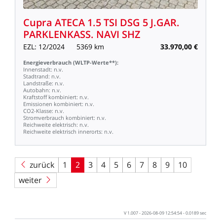
Cupra
ATECA
1.5
TSI
DSG
5
J.GAR.
PARKLENKASS.
NAVI
SHZ
EZL:
12/2024
5369
km
33.970,00
€
Energieverbrauch
(WLTP-Werte**):
Innenstadt:
n.v.
Stadtrand:
n.v.
Landstraße:
n.v.
Autobahn:
n.v.
Kraftstoff
kombiniert:
n.v.
Emissionen
kombiniert:
n.v.
CO2-Klasse:
n.v.
Stromverbrauch
kombiniert:
n.v.
Reichweite
elektrisch:
n.v.
Reichweite
elektrisch
innerorts:
n.v.
zurück
1
2
3
4
5
6
7
8
9
10
weiter
V
1.007
-
2026-08-09
12:54:54
-
0.0189
sec