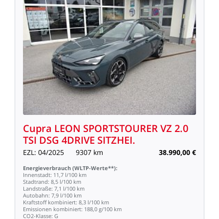
Cupra
LEON
SPORTSTOURER
VZ
2.0
TSI
DSG
4DRIVE
SITZHEI.
EZL:
04/2025
9307
km
38.990,00
€
Energieverbrauch
(WLTP-Werte**):
Innenstadt:
11,7
l/100
km
Stadtrand:
8,5
l/100
km
Landstraße:
7,1
l/100
km
Autobahn:
7,9
l/100
km
Kraftstoff
kombiniert:
8,3
l/100
km
Emissionen
kombiniert:
188,0
g/100
km
CO2-Klasse:
G