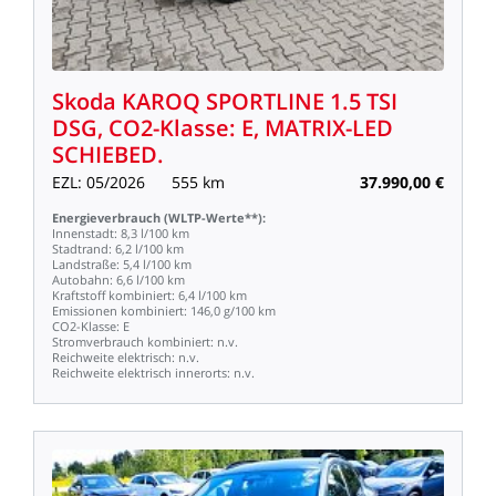
Skoda
KAROQ
SPORTLINE
1.5
TSI
DSG,
CO2-Klasse:
E,
MATRIX-LED
SCHIEBED.
EZL:
05/2026
555
km
37.990,00
€
Energieverbrauch
(WLTP-Werte**):
Innenstadt:
8,3
l/100
km
Stadtrand:
6,2
l/100
km
Landstraße:
5,4
l/100
km
Autobahn:
6,6
l/100
km
Kraftstoff
kombiniert:
6,4
l/100
km
Emissionen
kombiniert:
146,0
g/100
km
CO2-Klasse:
E
Stromverbrauch
kombiniert:
n.v.
Reichweite
elektrisch:
n.v.
Reichweite
elektrisch
innerorts:
n.v.