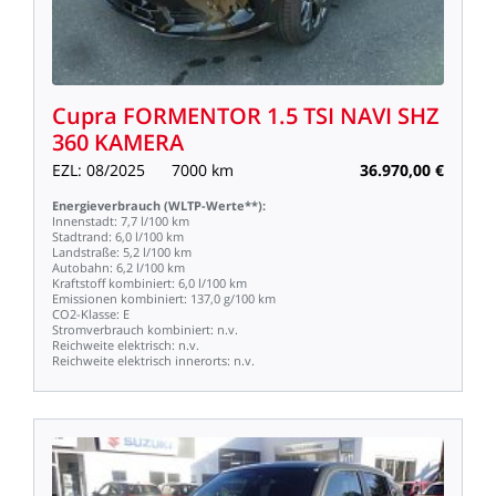
Cupra
FORMENTOR
1.5
TSI
NAVI
SHZ
360
KAMERA
EZL:
08/2025
7000
km
36.970,00
€
Energieverbrauch
(WLTP-Werte**):
Innenstadt:
7,7
l/100
km
Stadtrand:
6,0
l/100
km
Landstraße:
5,2
l/100
km
Autobahn:
6,2
l/100
km
Kraftstoff
kombiniert:
6,0
l/100
km
Emissionen
kombiniert:
137,0
g/100
km
CO2-Klasse:
E
Stromverbrauch
kombiniert:
n.v.
Reichweite
elektrisch:
n.v.
Reichweite
elektrisch
innerorts:
n.v.