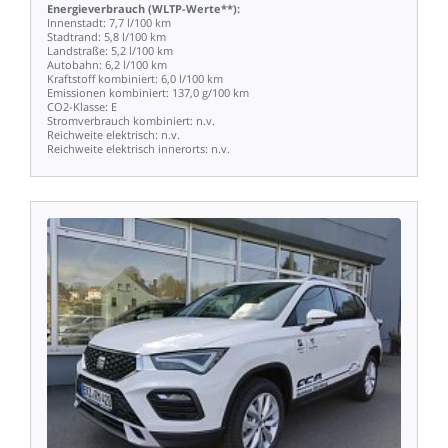
Energieverbrauch
(WLTP-Werte**):
Innenstadt:
7,7
l/100
km
Stadtrand:
5,8
l/100
km
Landstraße:
5,2
l/100
km
Autobahn:
6,2
l/100
km
Kraftstoff
kombiniert:
6,0
l/100
km
Emissionen
kombiniert:
137,0
g/100
km
CO2-Klasse:
E
Stromverbrauch
kombiniert:
n.v.
Reichweite
elektrisch:
n.v.
Reichweite
elektrisch
innerorts:
n.v.