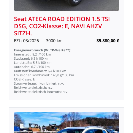
Seat
ATECA
ROAD
EDITION
1.5
TSI
DSG,
CO2-Klasse:
E,
NAVI
AHZV
SITZH.
EZL:
03/2026
3000
km
35.880,00
€
Energieverbrauch
(WLTP-Werte**):
Innenstadt:
8,2
l/100
km
Stadtrand:
6,3
l/100
km
Landstraße:
5,5
l/100
km
Autobahn:
6,7
l/100
km
Kraftstoff
kombiniert:
6,4
l/100
km
Emissionen
kombiniert:
146,0
g/100
km
CO2-Klasse:
E
Stromverbrauch
kombiniert:
n.v.
Reichweite
elektrisch:
n.v.
Reichweite
elektrisch
innerorts:
n.v.