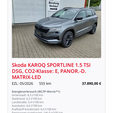
Skoda
KAROQ
SPORTLINE
1.5
TSI
DSG,
CO2-Klasse:
E,
PANOR.-D.
MATRIX-LED
EZL:
05/2026
555
km
37.890,00
€
Energieverbrauch
(WLTP-Werte**):
Innenstadt:
8,3
l/100
km
Stadtrand:
6,2
l/100
km
Landstraße:
5,4
l/100
km
Autobahn:
6,6
l/100
km
Kraftstoff
kombiniert:
6,4
l/100
km
Emissionen
kombiniert:
146,0
g/100
km