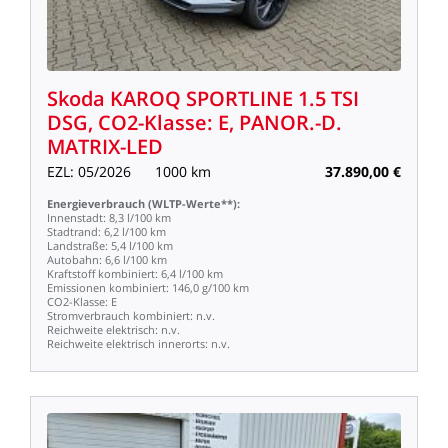
Skoda
KAROQ
SPORTLINE
1.5
TSI
DSG,
CO2-Klasse:
E,
PANOR.-D.
MATRIX-LED
EZL:
05/2026
1000
km
37.890,00
€
Energieverbrauch
(WLTP-Werte**):
Innenstadt:
8,3
l/100
km
Stadtrand:
6,2
l/100
km
Landstraße:
5,4
l/100
km
Autobahn:
6,6
l/100
km
Kraftstoff
kombiniert:
6,4
l/100
km
Emissionen
kombiniert:
146,0
g/100
km
CO2-Klasse:
E
Stromverbrauch
kombiniert:
n.v.
Reichweite
elektrisch:
n.v.
Reichweite
elektrisch
innerorts:
n.v.