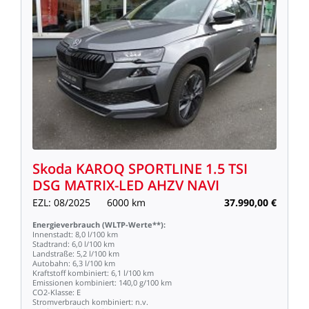
Skoda
KAROQ
SPORTLINE
1.5
TSI
DSG
MATRIX-LED
AHZV
NAVI
EZL:
08/2025
6000
km
37.990,00
€
Energieverbrauch
(WLTP-Werte**):
Innenstadt:
8,0
l/100
km
Stadtrand:
6,0
l/100
km
Landstraße:
5,2
l/100
km
Autobahn:
6,3
l/100
km
Kraftstoff
kombiniert:
6,1
l/100
km
Emissionen
kombiniert:
140,0
g/100
km
CO2-Klasse:
E
Stromverbrauch
kombiniert:
n.v.