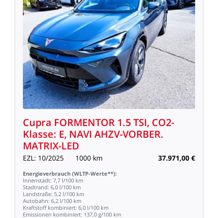
Cupra
FORMENTOR
1.5
TSI,
CO2-
Klasse:
E,
NAVI
AHZV-VORBER.
MATRIX-LED
EZL:
10/2025
1000
km
37.971,00
€
Energieverbrauch
(WLTP-Werte**):
Innenstadt:
7,7
l/100
km
Stadtrand:
6,0
l/100
km
Landstraße:
5,2
l/100
km
Autobahn:
6,2
l/100
km
Kraftstoff
kombiniert:
6,0
l/100
km
Emissionen
kombiniert:
137,0
g/100
km