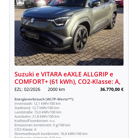
Suzuki
e
VITARA
eAXLE
ALLGRIP
e
COMFORT+
(61
kWh),
CO2-Klasse:
A,
EZL:
02/2026
2000
km
36.770,00
€
Energieverbrauch
(WLTP-Werte**):
Innenstadt:
12,1
kWh/100
km
Stadtrand:
12,7
kWh/100
km
Landstraße:
15,0
kWh/100
km
Autobahn:
21,8
kWh/100
km
Kraftstoff
kombiniert:
n.v.
Emissionen
kombiniert:
0
g/100
km
CO2-Klasse:
A
Stromverbrauch
kombiniert:
16,6
kWh/100
km
Reichweite
elektrisch:
526
km