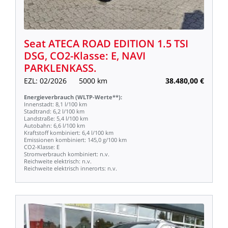
Seat
ATECA
ROAD
EDITION
1.5
TSI
DSG,
CO2-Klasse:
E,
NAVI
PARKLENKASS.
EZL:
02/2026
5000
km
38.480,00
€
Energieverbrauch
(WLTP-Werte**):
Innenstadt:
8,1
l/100
km
Stadtrand:
6,2
l/100
km
Landstraße:
5,4
l/100
km
Autobahn:
6,6
l/100
km
Kraftstoff
kombiniert:
6,4
l/100
km
Emissionen
kombiniert:
145,0
g/100
km
CO2-Klasse:
E
Stromverbrauch
kombiniert:
n.v.
Reichweite
elektrisch:
n.v.
Reichweite
elektrisch
innerorts:
n.v.