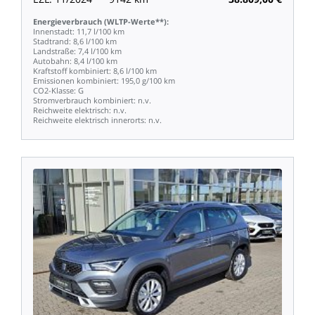
Energieverbrauch
(WLTP-Werte**):
Innenstadt:
11,7
l/100
km
Stadtrand:
8,6
l/100
km
Landstraße:
7,4
l/100
km
Autobahn:
8,4
l/100
km
Kraftstoff
kombiniert:
8,6
l/100
km
Emissionen
kombiniert:
195,0
g/100
km
CO2-Klasse:
G
Stromverbrauch
kombiniert:
n.v.
Reichweite
elektrisch:
n.v.
Reichweite
elektrisch
innerorts:
n.v.