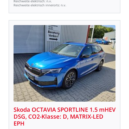
Reichweite
elektrisch:
n.v.
Reichweite
elektrisch
innerorts:
n.v.
Skoda
OCTAVIA
SPORTLINE
1.5
mHEV
DSG,
CO2-Klasse:
D,
MATRIX-LED
EPH