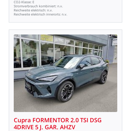
CO2-Klasse:
E
Stromverbrauch
kombiniert:
n.v.
Reichweite
elektrisch:
n.v.
Reichweite
elektrisch
innerorts:
n.v.
Cupra
FORMENTOR
2.0
TSI
DSG
4DRIVE
5
J.
GAR.
AHZV