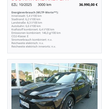
EZL:
10/2025
3000
km
36.990,00
€
Energieverbrauch
(WLTP-Werte**):
Innenstadt:
5,4
l/100
km
Stadtrand:
6,2
l/100
km
Landstraße:
8,3
l/100
km
Autobahn:
6,6
l/100
km
Kraftstoff
kombiniert:
6,4
l/100
km
Emissionen
kombiniert:
146,0
g/100
km
CO2-Klasse:
E
Stromverbrauch
kombiniert:
n.v.
Reichweite
elektrisch:
n.v.
Reichweite
elektrisch
innerorts:
n.v.