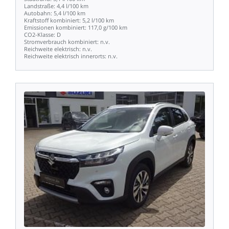
Landstraße:
4,4
l/100
km
Autobahn:
5,4
l/100
km
Kraftstoff
kombiniert:
5,2
l/100
km
Emissionen
kombiniert:
117,0
g/100
km
CO2-Klasse:
D
Stromverbrauch
kombiniert:
n.v.
Reichweite
elektrisch:
n.v.
Reichweite
elektrisch
innerorts:
n.v.