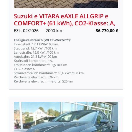
Suzuki
e
VITARA
eAXLE
ALLGRIP
e
COMFORT+
(61
kWh),
CO2-Klasse:
A,
EZL:
02/2026
2000
km
36.770,00
€
Energieverbrauch
(WLTP-Werte**):
Innenstadt:
12,1
kWh/100
km
Stadtrand:
12,7
kWh/100
km
Landstraße:
15,0
kWh/100
km
Autobahn:
21,8
kWh/100
km
Kraftstoff
kombiniert:
n.v.
Emissionen
kombiniert:
0
g/100
km
CO2-Klasse:
A
Stromverbrauch
kombiniert:
16,6
kWh/100
km
Reichweite
elektrisch:
526
km
Reichweite
elektrisch
innerorts:
526
km