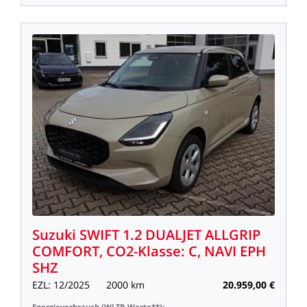
Suzuki
SWIFT
1.2
DUALJET
ALLGRIP
COMFORT,
CO2-Klasse:
C,
NAVI
EPH
SHZ
EZL:
12/2025
2000
km
20.959,00
€
Energieverbrauch
(WLTP-Werte**):