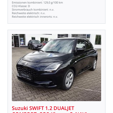
Emissionen
kombiniert:
129,0
g/100
km
CO2-Klasse:
D
Stromverbrauch
kombiniert:
n.v.
Reichweite
elektrisch:
n.v.
Reichweite
elektrisch
innerorts:
n.v.
Suzuki
SWIFT
1.2
DUALJET