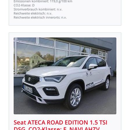
Emissionen
kombiniert:
119,0
g/100
km
CO2-Klasse:
D
Stromverbrauch
kombiniert:
n.v.
Reichweite
elektrisch:
n.v.
Reichweite
elektrisch
innerorts:
n.v.
Seat
ATECA
ROAD
EDITION
1.5
TSI
DSG,
CO2-Klasse:
E,
NAVI
AHZV