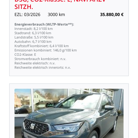
SITZH.
EZL:
03/2026
3000
km
35.880,00
€
Energieverbrauch
(WLTP-Werte**):
Innenstadt:
8,2
l/100
km
Stadtrand:
6,3
l/100
km
Landstraße:
5,5
l/100
km
Autobahn:
6,7
l/100
km
Kraftstoff
kombiniert:
6,4
l/100
km
Emissionen
kombiniert:
146,0
g/100
km
CO2-Klasse:
E
Stromverbrauch
kombiniert:
n.v.
Reichweite
elektrisch:
n.v.
Reichweite
elektrisch
innerorts:
n.v.