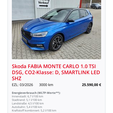
Skoda
FABIA
MONTE
CARLO
1.0
TSI
DSG,
CO2-Klasse:
D,
SMARTLINK
LED
SHZ
EZL:
03/2026
3000
km
25.590,00
€
Energieverbrauch
(WLTP-Werte**):
Innenstadt:
6,7
l/100
km
Stadtrand:
5,1
l/100
km
Landstraße:
4,5
l/100
km
Autobahn:
5,4
l/100
km
Kraftstoff
kombiniert:
5,2
l/100
km