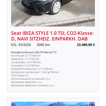
Seat
IBIZA
STYLE
1.0
TSI,
CO2-Klasse:
D,
NAVI
SITZHEIZ.
EINPARKH.
DAB
EZL:
03/2026
3000
km
23.480,00
€
Energieverbrauch
(WLTP-Werte**):
Innenstadt:
6,7
l/100
km
Stadtrand:
5,1
l/100
km
Landstraße:
4,4
l/100
km
Autobahn:
5,2
l/100
km
Kraftstoff
kombiniert:
5,1
l/100
km
Emissionen
kombiniert:
116,0
g/100
km
CO2-Klasse:
D
Stromverbrauch
kombiniert:
n.v.
Reichweite
elektrisch:
n.v.
Reichweite
elektrisch
innerorts:
n.v.