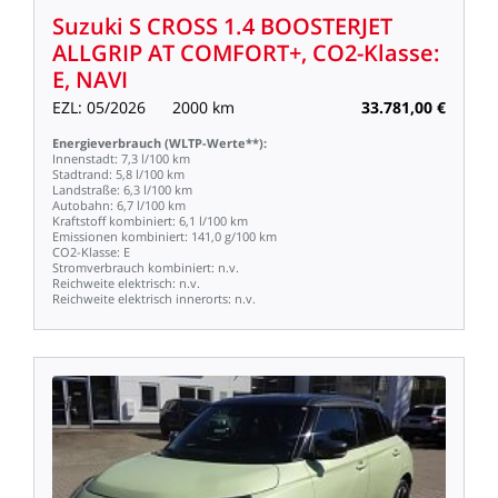
Suzuki
S
CROSS
1.4
BOOSTERJET
ALLGRIP
AT
COMFORT+,
CO2-Klasse:
E,
NAVI
EZL:
05/2026
2000
km
33.781,00
€
Energieverbrauch
(WLTP-Werte**):
Innenstadt:
7,3
l/100
km
Stadtrand:
5,8
l/100
km
Landstraße:
6,3
l/100
km
Autobahn:
6,7
l/100
km
Kraftstoff
kombiniert:
6,1
l/100
km
Emissionen
kombiniert:
141,0
g/100
km
CO2-Klasse:
E
Stromverbrauch
kombiniert:
n.v.
Reichweite
elektrisch:
n.v.
Reichweite
elektrisch
innerorts:
n.v.