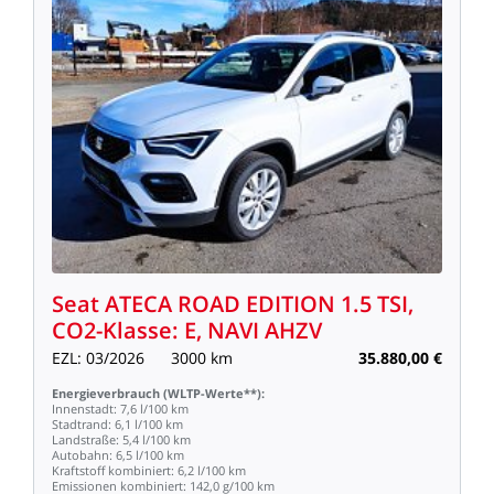
Seat
ATECA
ROAD
EDITION
1.5
TSI,
CO2-Klasse:
E,
NAVI
AHZV
EZL:
03/2026
3000
km
35.880,00
€
Energieverbrauch
(WLTP-Werte**):
Innenstadt:
7,6
l/100
km
Stadtrand:
6,1
l/100
km
Landstraße:
5,4
l/100
km
Autobahn:
6,5
l/100
km
Kraftstoff
kombiniert:
6,2
l/100
km
Emissionen
kombiniert:
142,0
g/100
km