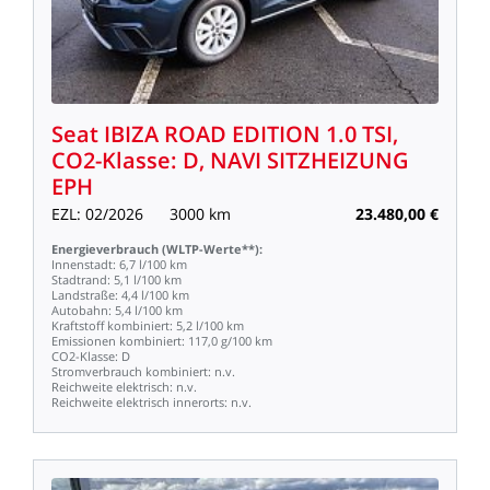
Seat
IBIZA
ROAD
EDITION
1.0
TSI,
CO2-Klasse:
D,
NAVI
SITZHEIZUNG
EPH
EZL:
02/2026
3000
km
23.480,00
€
Energieverbrauch
(WLTP-Werte**):
Innenstadt:
6,7
l/100
km
Stadtrand:
5,1
l/100
km
Landstraße:
4,4
l/100
km
Autobahn:
5,4
l/100
km
Kraftstoff
kombiniert:
5,2
l/100
km
Emissionen
kombiniert:
117,0
g/100
km
CO2-Klasse:
D
Stromverbrauch
kombiniert:
n.v.
Reichweite
elektrisch:
n.v.
Reichweite
elektrisch
innerorts:
n.v.