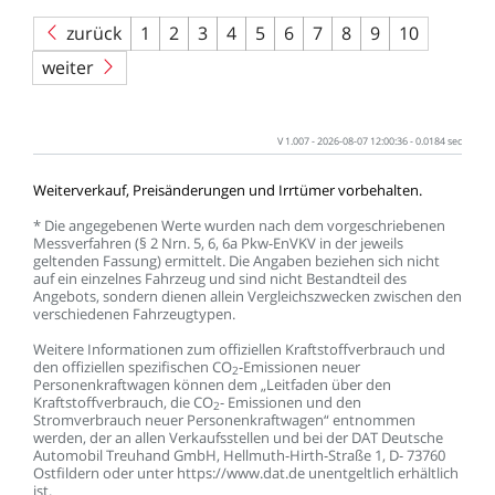
zurück
1
2
3
4
5
6
7
8
9
10
weiter
V
1.007
-
2026-08-07
12:00:36
-
0.0184
sec
Weiterverkauf,
Preisänderungen
und
Irrtümer
vorbehalten.
*
Die
angegebenen
Werte
wurden
nach
dem
vorgeschriebenen
Messverfahren
(§
2
Nrn.
5,
6,
6a
Pkw-EnVKV
in
der
jeweils
geltenden
Fassung)
ermittelt.
Die
Angaben
beziehen
sich
nicht
auf
ein
einzelnes
Fahrzeug
und
sind
nicht
Bestandteil
des
Angebots,
sondern
dienen
allein
Vergleichszwecken
zwischen
den
verschiedenen
Fahrzeugtypen.
Weitere
Informationen
zum
offiziellen
Kraftstoffverbrauch
und
den
offiziellen
spezifischen
CO
-Emissionen
neuer
2
Personenkraftwagen
können
dem
„Leitfaden
über
den
Kraftstoffverbrauch,
die
CO
-
Emissionen
und
den
2
Stromverbrauch
neuer
Personenkraftwagen“
entnommen
werden,
der
an
allen
Verkaufsstellen
und
bei
der
DAT
Deutsche
Automobil
Treuhand
GmbH,
Hellmuth-Hirth-Straße
1,
D-
73760
Ostfildern
oder
unter
https://www.dat.de
unentgeltlich
erhältlich
ist.