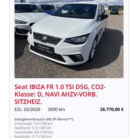
Seat
IBIZA
FR
1.0
TSI
DSG,
CO2-
Klasse:
D,
NAVI
AHZV-VORB.
SITZHEIZ.
EZL:
02/2026
3000
km
26.770,00
€
Energieverbrauch
(WLTP-Werte**):
Innenstadt:
7,0
l/100
km
Stadtrand:
5,3
l/100
km
Landstraße:
4,8
l/100
km
Autobahn:
5,7
l/100
km