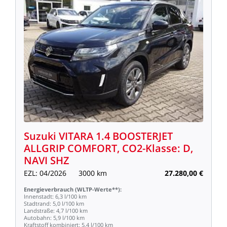
Suzuki
VITARA
1.4
BOOSTERJET
ALLGRIP
COMFORT,
CO2-Klasse:
D,
NAVI
SHZ
EZL:
04/2026
3000
km
27.280,00
€
Energieverbrauch
(WLTP-Werte**):
Innenstadt:
6,3
l/100
km
Stadtrand:
5,0
l/100
km
Landstraße:
4,7
l/100
km
Autobahn:
5,9
l/100
km
Kraftstoff
kombiniert:
5,4
l/100
km