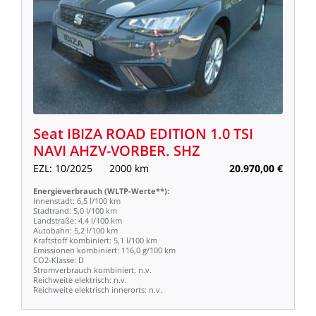
Seat
IBIZA
ROAD
EDITION
1.0
TSI
NAVI
AHZV-VORBER.
SHZ
EZL:
10/2025
2000
km
20.970,00
€
Energieverbrauch
(WLTP-Werte**):
Innenstadt:
6,5
l/100
km
Stadtrand:
5,0
l/100
km
Landstraße:
4,4
l/100
km
Autobahn:
5,2
l/100
km
Kraftstoff
kombiniert:
5,1
l/100
km
Emissionen
kombiniert:
116,0
g/100
km
CO2-Klasse:
D
Stromverbrauch
kombiniert:
n.v.
Reichweite
elektrisch:
n.v.
Reichweite
elektrisch
innerorts:
n.v.