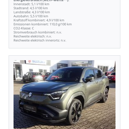
Innenstadt:
5,1
l/100
km
Stadtrand:
4,5
l/100
km
Landstraße:
4,3
l/100
km
Autobahn:
5,5
l/100
km
Kraftstoff
kombiniert:
4,9
l/100
km
Emissionen
kombiniert:
110,0
g/100
km
CO2-Klasse:
C
Stromverbrauch
kombiniert:
n.v.
Reichweite
elektrisch:
n.v.
Reichweite
elektrisch
innerorts:
n.v.