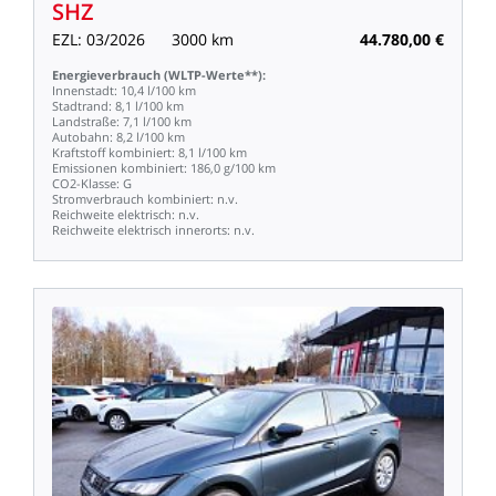
SHZ
EZL:
03/2026
3000
km
44.780,00
€
Energieverbrauch
(WLTP-Werte**):
Innenstadt:
10,4
l/100
km
Stadtrand:
8,1
l/100
km
Landstraße:
7,1
l/100
km
Autobahn:
8,2
l/100
km
Kraftstoff
kombiniert:
8,1
l/100
km
Emissionen
kombiniert:
186,0
g/100
km
CO2-Klasse:
G
Stromverbrauch
kombiniert:
n.v.
Reichweite
elektrisch:
n.v.
Reichweite
elektrisch
innerorts:
n.v.