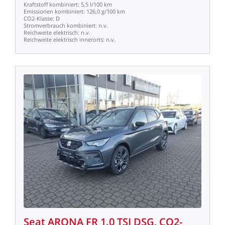
Kraftstoff
kombiniert:
5,5
l/100
km
Emissionen
kombiniert:
126,0
g/100
km
CO2-Klasse:
D
Stromverbrauch
kombiniert:
n.v.
Reichweite
elektrisch:
n.v.
Reichweite
elektrisch
innerorts:
n.v.
Seat
ARONA
FR
1.0
TSI
DSG,
CO2-