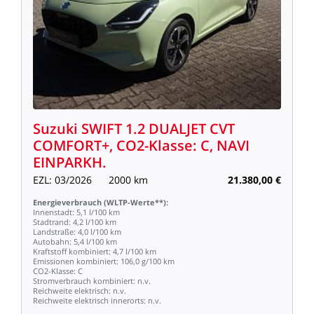
Suzuki
SWIFT
1.2
DUALJET
CVT
COMFORT+,
CO2-Klasse:
C,
NAVI
EINPARKH.
EZL:
03/2026
2000
km
21.380,00
€
Energieverbrauch
(WLTP-Werte**):
Innenstadt:
5,1
l/100
km
Stadtrand:
4,2
l/100
km
Landstraße:
4,0
l/100
km
Autobahn:
5,4
l/100
km
Kraftstoff
kombiniert:
4,7
l/100
km
Emissionen
kombiniert:
106,0
g/100
km
CO2-Klasse:
C
Stromverbrauch
kombiniert:
n.v.
Reichweite
elektrisch:
n.v.
Reichweite
elektrisch
innerorts:
n.v.