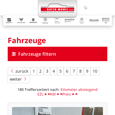
MENÜ
Suchbegriff ein
Fahrzeuge
Fahrzeuge filtern
zurück
1
2
3
4
5
6
7
8
9
10
weiter
180
Treffer
sortiert
nach:
Kilometer
absteigend
EZL
KM
Preis