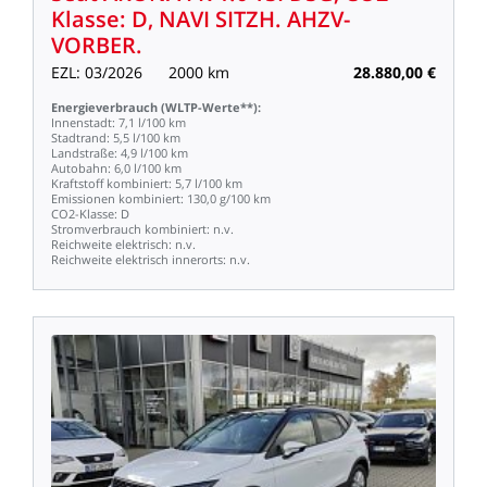
Klasse:
D,
NAVI
SITZH.
AHZV-
VORBER.
EZL:
03/2026
2000
km
28.880,00
€
Energieverbrauch
(WLTP-Werte**):
Innenstadt:
7,1
l/100
km
Stadtrand:
5,5
l/100
km
Landstraße:
4,9
l/100
km
Autobahn:
6,0
l/100
km
Kraftstoff
kombiniert:
5,7
l/100
km
Emissionen
kombiniert:
130,0
g/100
km
CO2-Klasse:
D
Stromverbrauch
kombiniert:
n.v.
Reichweite
elektrisch:
n.v.
Reichweite
elektrisch
innerorts:
n.v.