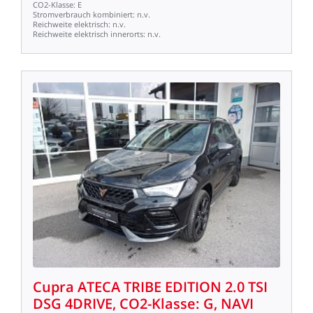
CO2-Klasse:
E
Stromverbrauch
kombiniert:
n.v.
Reichweite
elektrisch:
n.v.
Reichweite
elektrisch
innerorts:
n.v.
Cupra
ATECA
TRIBE
EDITION
2.0
TSI
DSG
4DRIVE,
CO2-Klasse:
G,
NAVI