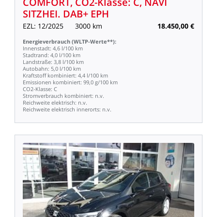
COMFORT,
CO2-Klasse:
C,
NAVI
SITZHEI.
DAB+
EPH
EZL:
12/2025
3000
km
18.450,00
€
Energieverbrauch
(WLTP-Werte**):
Innenstadt:
4,6
l/100
km
Stadtrand:
4,0
l/100
km
Landstraße:
3,8
l/100
km
Autobahn:
5,0
l/100
km
Kraftstoff
kombiniert:
4,4
l/100
km
Emissionen
kombiniert:
99,0
g/100
km
CO2-Klasse:
C
Stromverbrauch
kombiniert:
n.v.
Reichweite
elektrisch:
n.v.
Reichweite
elektrisch
innerorts:
n.v.