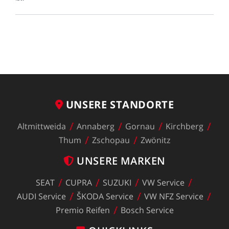
UNSERE
STANDORTE
Altmittweida
Annaberg
Gornau
Kirchberg
Thum
Zschopau
Zwönitz
UNSERE
MARKEN
SEAT
CUPRA
SUZUKI
VW
Service
AUDI
Service
ŠKODA
Service
VW
NFZ
Service
Premio
Reifen
Bosch
Service