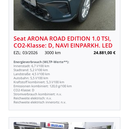
Seat
ARONA
ROAD
EDITION
1.0
TSI,
CO2-Klasse:
D,
NAVI
EINPARKH.
LED
EZL:
03/2026
3000
km
24.881,00
€
Energieverbrauch
(WLTP-Werte**):
Innenstadt:
6,7
l/100
km
Stadtrand:
5,2
l/100
km
Landstraße:
4,5
l/100
km
Autobahn:
5,5
l/100
km
Kraftstoff
kombiniert:
5,3
l/100
km
Emissionen
kombiniert:
120,0
g/100
km
CO2-Klasse:
D
Stromverbrauch
kombiniert:
n.v.
Reichweite
elektrisch:
n.v.
Reichweite
elektrisch
innerorts:
n.v.