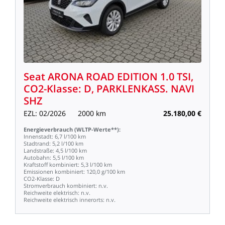
Seat
ARONA
ROAD
EDITION
1.0
TSI,
CO2-Klasse:
D,
PARKLENKASS.
NAVI
SHZ
EZL:
02/2026
2000
km
25.180,00
€
Energieverbrauch
(WLTP-Werte**):
Innenstadt:
6,7
l/100
km
Stadtrand:
5,2
l/100
km
Landstraße:
4,5
l/100
km
Autobahn:
5,5
l/100
km
Kraftstoff
kombiniert:
5,3
l/100
km
Emissionen
kombiniert:
120,0
g/100
km
CO2-Klasse:
D
Stromverbrauch
kombiniert:
n.v.
Reichweite
elektrisch:
n.v.
Reichweite
elektrisch
innerorts:
n.v.