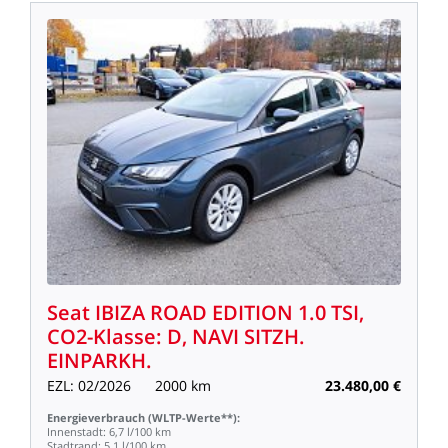
Seat
IBIZA
ROAD
EDITION
1.0
TSI,
CO2-Klasse:
D,
NAVI
SITZH.
EINPARKH.
EZL:
02/2026
2000
km
23.480,00
€
Energieverbrauch
(WLTP-Werte**):
Innenstadt:
6,7
l/100
km
Stadtrand:
5,1
l/100
km