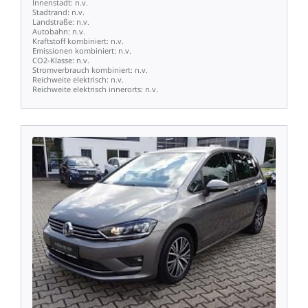
Innenstadt:
n.v.
Stadtrand:
n.v.
Landstraße:
n.v.
Autobahn:
n.v.
Kraftstoff
kombiniert:
n.v.
Emissionen
kombiniert:
n.v.
CO2-Klasse:
n.v.
Stromverbrauch
kombiniert:
n.v.
Reichweite
elektrisch:
n.v.
Reichweite
elektrisch
innerorts:
n.v.