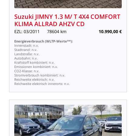
Suzuki
JIMNY
1.3
M/
T
4X4
COMFORT
KLIMA
ALLRAD
AHZV
CD
EZL:
03/2011
78604
km
10.990,00
€
Energieverbrauch
(WLTP-Werte**):
Innenstadt:
n.v.
Stadtrand:
n.v.
Landstraße:
n.v.
Autobahn:
n.v.
Kraftstoff
kombiniert:
n.v.
Emissionen
kombiniert:
n.v.
CO2-Klasse:
n.v.
Stromverbrauch
kombiniert:
n.v.
Reichweite
elektrisch:
n.v.
Reichweite
elektrisch
innerorts:
n.v.