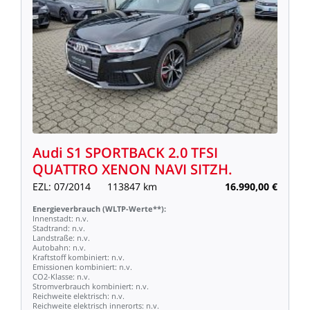
Audi
S1
SPORTBACK
2.0
TFSI
QUATTRO
XENON
NAVI
SITZH.
EZL:
07/2014
113847
km
16.990,00
€
Energieverbrauch
(WLTP-Werte**):
Innenstadt:
n.v.
Stadtrand:
n.v.
Landstraße:
n.v.
Autobahn:
n.v.
Kraftstoff
kombiniert:
n.v.
Emissionen
kombiniert:
n.v.
CO2-Klasse:
n.v.
Stromverbrauch
kombiniert:
n.v.
Reichweite
elektrisch:
n.v.
Reichweite
elektrisch
innerorts:
n.v.