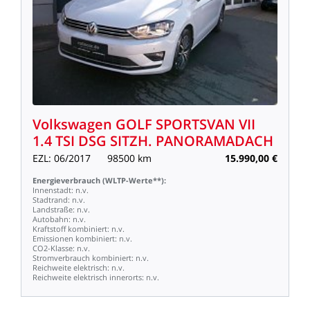
Volkswagen
GOLF
SPORTSVAN
VII
1.4
TSI
DSG
SITZH.
PANORAMADACH
EZL:
06/2017
98500
km
15.990,00
€
Energieverbrauch
(WLTP-Werte**):
Innenstadt:
n.v.
Stadtrand:
n.v.
Landstraße:
n.v.
Autobahn:
n.v.
Kraftstoff
kombiniert:
n.v.
Emissionen
kombiniert:
n.v.
CO2-Klasse:
n.v.
Stromverbrauch
kombiniert:
n.v.
Reichweite
elektrisch:
n.v.
Reichweite
elektrisch
innerorts:
n.v.