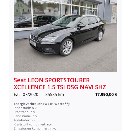
Seat
LEON
SPORTSTOURER
XCELLENCE
1.5
TSI
DSG
NAVI
SHZ
EZL:
07/2020
85585
km
17.990,00
€
Energieverbrauch
(WLTP-Werte**):
Innenstadt:
n.v.
Stadtrand:
n.v.
Landstraße:
n.v.
Autobahn:
n.v.
Kraftstoff
kombiniert:
n.v.
Emissionen
kombiniert:
n.v.