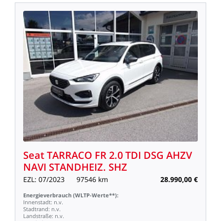
Seat
TARRACO
FR
2.0
TDI
DSG
AHZV
NAVI
STANDHEIZ.
SHZ
EZL:
07/2023
97546
km
28.990,00
€
Energieverbrauch
(WLTP-Werte**):
Innenstadt:
n.v.
Stadtrand:
n.v.
Landstraße:
n.v.