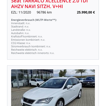
Seat
TARRACO
XCELLENCE
2.0
TDI
AHZV
NAVI
SITZH.
V+HI
EZL:
11/2020
96786
km
25.990,00
€
Energieverbrauch
(WLTP-Werte**):
Innenstadt:
n.v.
Stadtrand:
n.v.
Landstraße:
n.v.
Autobahn:
n.v.
Kraftstoff
kombiniert:
n.v.
Emissionen
kombiniert:
n.v.
CO2-Klasse:
n.v.
Stromverbrauch
kombiniert:
n.v.
Reichweite
elektrisch:
n.v.
Reichweite
elektrisch
innerorts:
n.v.