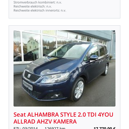
Stromverbrauch
kombiniert:
n.v.
Reichweite
elektrisch:
n.v.
Reichweite
elektrisch
innerorts:
n.v.
Seat
ALHAMBRA
STYLE
2.0
TDI
4YOU
ALLRAD
AHZV
KAMERA
EZL:
03/2014
126927
km
17.770,00
€