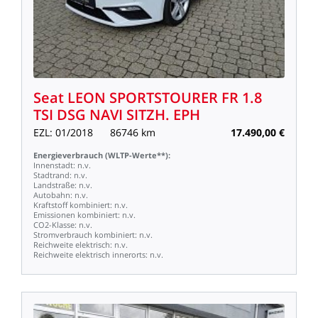
Seat
LEON
SPORTSTOURER
FR
1.8
TSI
DSG
NAVI
SITZH.
EPH
EZL:
01/2018
86746
km
17.490,00
€
Energieverbrauch
(WLTP-Werte**):
Innenstadt:
n.v.
Stadtrand:
n.v.
Landstraße:
n.v.
Autobahn:
n.v.
Kraftstoff
kombiniert:
n.v.
Emissionen
kombiniert:
n.v.
CO2-Klasse:
n.v.
Stromverbrauch
kombiniert:
n.v.
Reichweite
elektrisch:
n.v.
Reichweite
elektrisch
innerorts:
n.v.