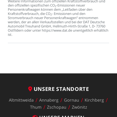
Weitere
Informationen
zum
offiziellen
Kraftstoffverbrauch
und
den
offiziellen
spezifischen
CO
-Emissionen
neuer
2
Personenkraftwagen
können
dem
„Leitfaden
über
den
Kraftstoffverbrauch,
die
CO
-
Emissionen
und
den
2
Stromverbrauch
neuer
Personenkraftwagen“
entnommen
werden,
der
an
allen
Verkaufsstellen
und
bei
der
DAT
Deutsche
Automobil
Treuhand
GmbH,
Hellmuth-Hirth-Straße
1,
D-
73760
Ostfildern
oder
unter
https://www.dat.de
unentgeltlich
erhältlich
ist.
UNSERE
STANDORTE
Altmittweida
Annaberg
Gornau
Kirchberg
Thum
Zschopau
Zwönitz