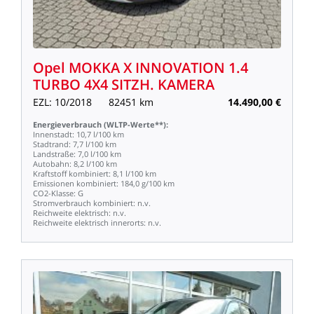
Opel
MOKKA
X
INNOVATION
1.4
TURBO
4X4
SITZH.
KAMERA
EZL:
10/2018
82451
km
14.490,00
€
Energieverbrauch
(WLTP-Werte**):
Innenstadt:
10,7
l/100
km
Stadtrand:
7,7
l/100
km
Landstraße:
7,0
l/100
km
Autobahn:
8,2
l/100
km
Kraftstoff
kombiniert:
8,1
l/100
km
Emissionen
kombiniert:
184,0
g/100
km
CO2-Klasse:
G
Stromverbrauch
kombiniert:
n.v.
Reichweite
elektrisch:
n.v.
Reichweite
elektrisch
innerorts:
n.v.