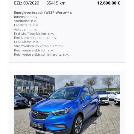
EZL:
09/2020
85415
km
12.690,00
€
Energieverbrauch
(WLTP-Werte**):
Innenstadt:
n.v.
Stadtrand:
n.v.
Landstraße:
n.v.
Autobahn:
n.v.
Kraftstoff
kombiniert:
n.v.
Emissionen
kombiniert:
n.v.
CO2-Klasse:
n.v.
Stromverbrauch
kombiniert:
n.v.
Reichweite
elektrisch:
n.v.
Reichweite
elektrisch
innerorts:
n.v.