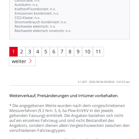
Landstraße:
n.v.
Autobahn:
n.v.
Kraftstoff
kombiniert:
n.v.
Emissionen
kombiniert:
n.v.
CO2-Klasse:
n.v.
Stromverbrauch
kombiniert:
n.v.
Reichweite
elektrisch:
n.v.
Reichweite
elektrisch
innerorts:
n.v.
1
2
3
4
5
6
7
8
9
10
11
weiter
V
1.007
-
2026-08-06
04:08:02
-
0.0152
sec
Weiterverkauf,
Preisänderungen
und
Irrtümer
vorbehalten.
*
Die
angegebenen
Werte
wurden
nach
dem
vorgeschriebenen
Messverfahren
(§
2
Nrn.
5,
6,
6a
Pkw-EnVKV
in
der
jeweils
geltenden
Fassung)
ermittelt.
Die
Angaben
beziehen
sich
nicht
auf
ein
einzelnes
Fahrzeug
und
sind
nicht
Bestandteil
des
Angebots,
sondern
dienen
allein
Vergleichszwecken
zwischen
den
verschiedenen
Fahrzeugtypen.