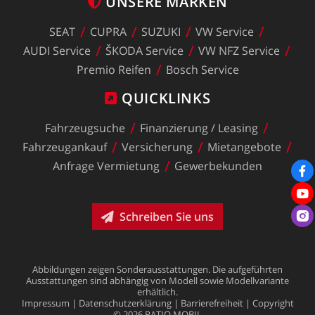
UNSERE
MARKEN
SEAT
CUPRA
SUZUKI
VW
Service
AUDI
Service
ŠKODA
Service
VW
NFZ
Service
Premio
Reifen
Bosch
Service
QUICKLINKS
Fahrzeugsuche
Finanzierung
/
Leasing
Fahrzeugankauf
Versicherung
Mietangebote
Anfrage
Vermietung
Gewerbekunden
Schreiben Sie uns
Abbildungen
zeigen
Sonderausstattungen.
Die
aufgeführten
Ausstattungen
sind
abhängig
von
Modell
sowie
Modellvariante
erhältlich.
Impressum
|
Datenschutzerklärung
|
Barrierefreiheit
|
Copyright
©
2026
RATIO
MOBIL