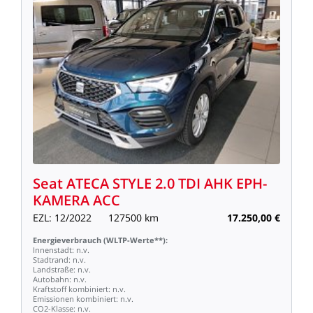
Seat
ATECA
STYLE
2.0
TDI
AHK
EPH-
KAMERA
ACC
EZL:
12/2022
127500
km
17.250,00
€
Energieverbrauch
(WLTP-Werte**):
Innenstadt:
n.v.
Stadtrand:
n.v.
Landstraße:
n.v.
Autobahn:
n.v.
Kraftstoff
kombiniert:
n.v.
Emissionen
kombiniert:
n.v.
CO2-Klasse:
n.v.