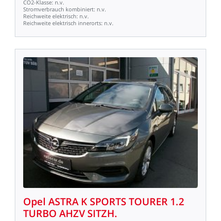
CO2-Klasse:
n.v.
Stromverbrauch
kombiniert:
n.v.
Reichweite
elektrisch:
n.v.
Reichweite
elektrisch
innerorts:
n.v.
Opel
ASTRA
K
SPORTS
TOURER
1.2
TURBO
AHZV
SITZH.