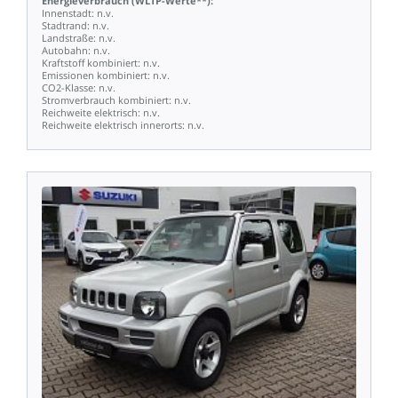
Energieverbrauch
(WLTP-Werte**):
Innenstadt:
n.v.
Stadtrand:
n.v.
Landstraße:
n.v.
Autobahn:
n.v.
Kraftstoff
kombiniert:
n.v.
Emissionen
kombiniert:
n.v.
CO2-Klasse:
n.v.
Stromverbrauch
kombiniert:
n.v.
Reichweite
elektrisch:
n.v.
Reichweite
elektrisch
innerorts:
n.v.