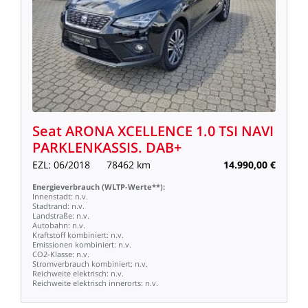
Seat
ARONA
XCELLENCE
1.0
TSI
NAVI
PARKLENKASSIS.
DAB+
EZL:
06/2018
78462
km
14.990,00
€
Energieverbrauch
(WLTP-Werte**):
Innenstadt:
n.v.
Stadtrand:
n.v.
Landstraße:
n.v.
Autobahn:
n.v.
Kraftstoff
kombiniert:
n.v.
Emissionen
kombiniert:
n.v.
CO2-Klasse:
n.v.
Stromverbrauch
kombiniert:
n.v.
Reichweite
elektrisch:
n.v.
Reichweite
elektrisch
innerorts:
n.v.