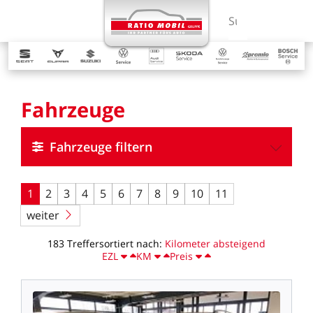
MENÜ
Suchbegriff ein
Fahrzeuge
Fahrzeuge filtern
1
2
3
4
5
6
7
8
9
10
11
weiter
183
Treffer
sortiert
nach:
Kilometer
absteigend
EZL
KM
Preis