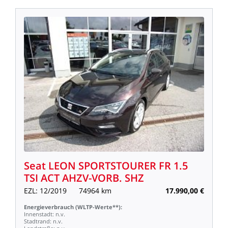
Seat
LEON
SPORTSTOURER
FR
1.5
TSI
ACT
AHZV-VORB.
SHZ
EZL:
12/2019
74964
km
17.990,00
€
Energieverbrauch
(WLTP-Werte**):
Innenstadt:
n.v.
Stadtrand:
n.v.