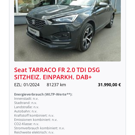
Seat
TARRACO
FR
2.0
TDI
DSG
SITZHEIZ.
EINPARKH.
DAB+
EZL:
01/2024
81237
km
31.990,00
€
Energieverbrauch
(WLTP-Werte**):
Innenstadt:
n.v.
Stadtrand:
n.v.
Landstraße:
n.v.
Autobahn:
n.v.
Kraftstoff
kombiniert:
n.v.
Emissionen
kombiniert:
n.v.
CO2-Klasse:
n.v.
Stromverbrauch
kombiniert:
n.v.
Reichweite
elektrisch:
n.v.