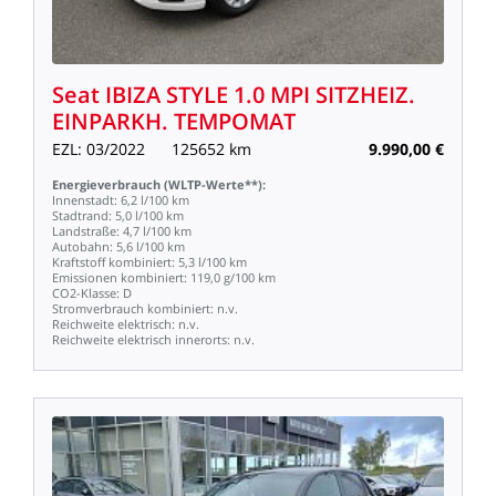
Seat
IBIZA
STYLE
1.0
MPI
SITZHEIZ.
EINPARKH.
TEMPOMAT
EZL:
03/2022
125652
km
9.990,00
€
Energieverbrauch
(WLTP-Werte**):
Innenstadt:
6,2
l/100
km
Stadtrand:
5,0
l/100
km
Landstraße:
4,7
l/100
km
Autobahn:
5,6
l/100
km
Kraftstoff
kombiniert:
5,3
l/100
km
Emissionen
kombiniert:
119,0
g/100
km
CO2-Klasse:
D
Stromverbrauch
kombiniert:
n.v.
Reichweite
elektrisch:
n.v.
Reichweite
elektrisch
innerorts:
n.v.