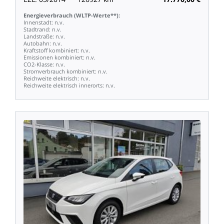
Energieverbrauch
(WLTP-Werte**):
Innenstadt:
n.v.
Stadtrand:
n.v.
Landstraße:
n.v.
Autobahn:
n.v.
Kraftstoff
kombiniert:
n.v.
Emissionen
kombiniert:
n.v.
CO2-Klasse:
n.v.
Stromverbrauch
kombiniert:
n.v.
Reichweite
elektrisch:
n.v.
Reichweite
elektrisch
innerorts:
n.v.