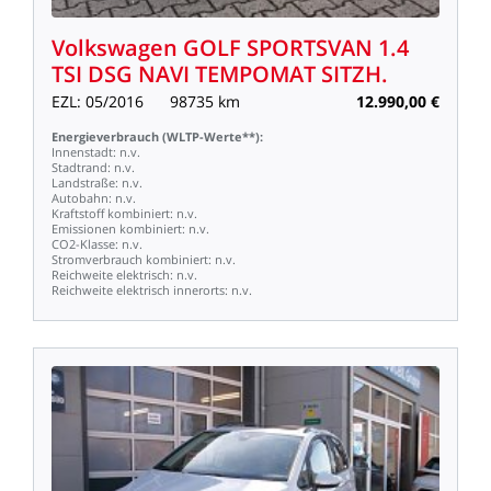
Volkswagen
GOLF
SPORTSVAN
1.4
TSI
DSG
NAVI
TEMPOMAT
SITZH.
EZL:
05/2016
98735
km
12.990,00
€
Energieverbrauch
(WLTP-Werte**):
Innenstadt:
n.v.
Stadtrand:
n.v.
Landstraße:
n.v.
Autobahn:
n.v.
Kraftstoff
kombiniert:
n.v.
Emissionen
kombiniert:
n.v.
CO2-Klasse:
n.v.
Stromverbrauch
kombiniert:
n.v.
Reichweite
elektrisch:
n.v.
Reichweite
elektrisch
innerorts:
n.v.