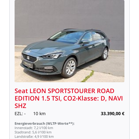
Seat
LEON
SPORTSTOURER
ROAD
EDITION
1.5
TSI,
CO2-Klasse:
D,
NAVI
SHZ
EZL:
-
10
km
33.390,00
€
Energieverbrauch
(WLTP-Werte**):
Innenstadt:
7,2
l/100
km
Stadtrand:
5,6
l/100
km
Landstraße:
4,9
l/100
km