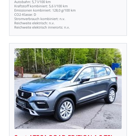
Autobahn:
5,7
l/100
km
Kraftstoff
kombiniert:
5,6
l/100
km
Emissionen
kombiniert:
128,0
g/100
km
CO2-Klasse:
D
Stromverbrauch
kombiniert:
n.v.
Reichweite
elektrisch:
n.v.
Reichweite
elektrisch
innerorts:
n.v.