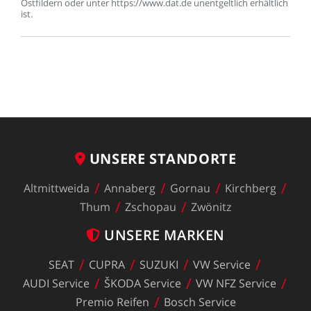
Ostfildern
oder
unter
https://www.dat.de
unentgeltlich
erhältlich
ist.
UNSERE
STANDORTE
Altmittweida
Annaberg
Gornau
Kirchberg
Thum
Zschopau
Zwönitz
UNSERE
MARKEN
SEAT
CUPRA
SUZUKI
VW
Service
AUDI
Service
ŠKODA
Service
VW
NFZ
Service
Premio
Reifen
Bosch
Service