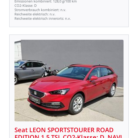
Emissionen
kombiniert:
128,0
g/100
km
CO2-Klasse:
D
Stromverbrauch
kombiniert:
n.v.
Reichweite
elektrisch:
n.v.
Reichweite
elektrisch
innerorts:
n.v.
Seat
LEON
SPORTSTOURER
ROAD
EDITION
1.5
TSI,
CO2-Klasse:
D,
NAVI