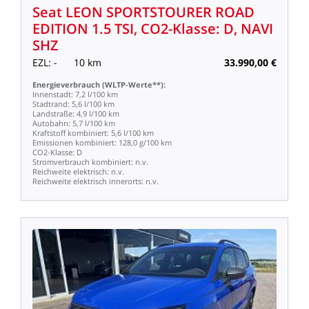
Seat
LEON
SPORTSTOURER
ROAD
EDITION
1.5
TSI,
CO2-Klasse:
D,
NAVI
SHZ
EZL:
-
10
km
33.990,00
€
Energieverbrauch
(WLTP-Werte**):
Innenstadt:
7,2
l/100
km
Stadtrand:
5,6
l/100
km
Landstraße:
4,9
l/100
km
Autobahn:
5,7
l/100
km
Kraftstoff
kombiniert:
5,6
l/100
km
Emissionen
kombiniert:
128,0
g/100
km
CO2-Klasse:
D
Stromverbrauch
kombiniert:
n.v.
Reichweite
elektrisch:
n.v.
Reichweite
elektrisch
innerorts:
n.v.