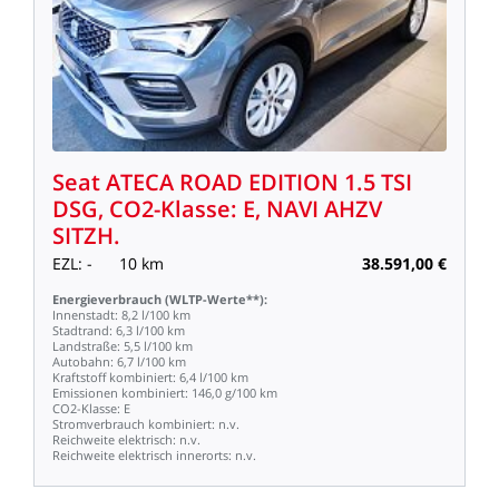
Seat
ATECA
ROAD
EDITION
1.5
TSI
DSG,
CO2-Klasse:
E,
NAVI
AHZV
SITZH.
EZL:
-
10
km
38.591,00
€
Energieverbrauch
(WLTP-Werte**):
Innenstadt:
8,2
l/100
km
Stadtrand:
6,3
l/100
km
Landstraße:
5,5
l/100
km
Autobahn:
6,7
l/100
km
Kraftstoff
kombiniert:
6,4
l/100
km
Emissionen
kombiniert:
146,0
g/100
km
CO2-Klasse:
E
Stromverbrauch
kombiniert:
n.v.
Reichweite
elektrisch:
n.v.
Reichweite
elektrisch
innerorts:
n.v.