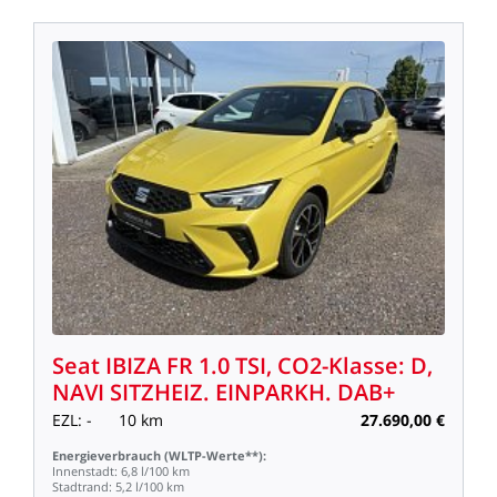
Seat
IBIZA
FR
1.0
TSI,
CO2-Klasse:
D,
NAVI
SITZHEIZ.
EINPARKH.
DAB+
EZL:
-
10
km
27.690,00
€
Energieverbrauch
(WLTP-Werte**):
Innenstadt:
6,8
l/100
km
Stadtrand:
5,2
l/100
km