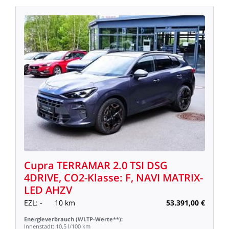
Cupra
TERRAMAR
2.0
TSI
DSG
4DRIVE,
CO2-Klasse:
F,
NAVI
MATRIX-
LED
AHZV
EZL:
-
10
km
53.391,00
€
Energieverbrauch
(WLTP-Werte**):
Innenstadt:
10,5
l/100
km