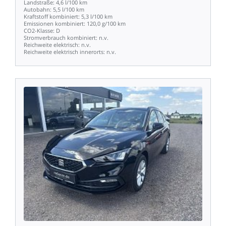
Landstraße:
4,6
l/100
km
Autobahn:
5,5
l/100
km
Kraftstoff
kombiniert:
5,3
l/100
km
Emissionen
kombiniert:
120,0
g/100
km
CO2-Klasse:
D
Stromverbrauch
kombiniert:
n.v.
Reichweite
elektrisch:
n.v.
Reichweite
elektrisch
innerorts:
n.v.