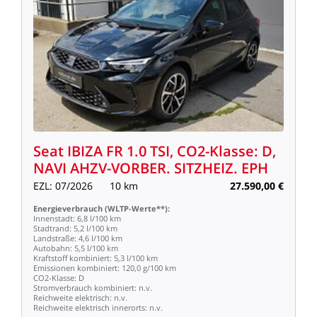
Seat
IBIZA
FR
1.0
TSI,
CO2-Klasse:
D,
NAVI
AHZV-VORBER.
SITZHEIZ.
EPH
EZL:
07/2026
10
km
27.590,00
€
Energieverbrauch
(WLTP-Werte**):
Innenstadt:
6,8
l/100
km
Stadtrand:
5,2
l/100
km
Landstraße:
4,6
l/100
km
Autobahn:
5,5
l/100
km
Kraftstoff
kombiniert:
5,3
l/100
km
Emissionen
kombiniert:
120,0
g/100
km
CO2-Klasse:
D
Stromverbrauch
kombiniert:
n.v.
Reichweite
elektrisch:
n.v.
Reichweite
elektrisch
innerorts:
n.v.