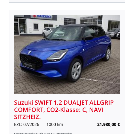
Suzuki
SWIFT
1.2
DUALJET
ALLGRIP
COMFORT,
CO2-Klasse:
C,
NAVI
SITZHEIZ.
EZL:
07/2026
1000
km
21.980,00
€
Energieverbrauch
(WLTP-Werte**):