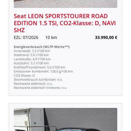
Seat
LEON
SPORTSTOURER
ROAD
EDITION
1.5
TSI,
CO2-Klasse:
D,
NAVI
SHZ
EZL:
07/2026
10
km
33.990,00
€
Energieverbrauch
(WLTP-Werte**):
Innenstadt:
7,2
l/100
km
Stadtrand:
5,6
l/100
km
Landstraße:
4,9
l/100
km
Autobahn:
5,7
l/100
km
Kraftstoff
kombiniert:
5,6
l/100
km
Emissionen
kombiniert:
128,0
g/100
km
CO2-Klasse:
D
Stromverbrauch
kombiniert:
n.v.
Reichweite
elektrisch:
n.v.
Reichweite
elektrisch
innerorts:
n.v.