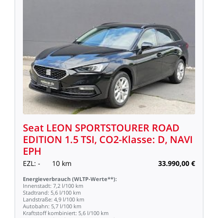
Seat
LEON
SPORTSTOURER
ROAD
EDITION
1.5
TSI,
CO2-Klasse:
D,
NAVI
EPH
EZL:
-
10
km
33.990,00
€
Energieverbrauch
(WLTP-Werte**):
Innenstadt:
7,2
l/100
km
Stadtrand:
5,6
l/100
km
Landstraße:
4,9
l/100
km
Autobahn:
5,7
l/100
km
Kraftstoff
kombiniert:
5,6
l/100
km