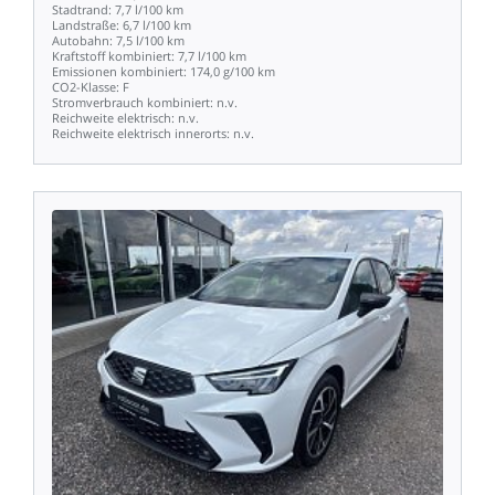
Stadtrand:
7,7
l/100
km
Landstraße:
6,7
l/100
km
Autobahn:
7,5
l/100
km
Kraftstoff
kombiniert:
7,7
l/100
km
Emissionen
kombiniert:
174,0
g/100
km
CO2-Klasse:
F
Stromverbrauch
kombiniert:
n.v.
Reichweite
elektrisch:
n.v.
Reichweite
elektrisch
innerorts:
n.v.