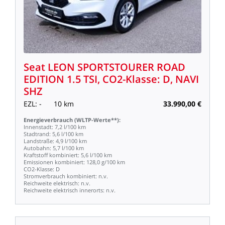
Seat
LEON
SPORTSTOURER
ROAD
EDITION
1.5
TSI,
CO2-Klasse:
D,
NAVI
SHZ
EZL:
-
10
km
33.990,00
€
Energieverbrauch
(WLTP-Werte**):
Innenstadt:
7,2
l/100
km
Stadtrand:
5,6
l/100
km
Landstraße:
4,9
l/100
km
Autobahn:
5,7
l/100
km
Kraftstoff
kombiniert:
5,6
l/100
km
Emissionen
kombiniert:
128,0
g/100
km
CO2-Klasse:
D
Stromverbrauch
kombiniert:
n.v.
Reichweite
elektrisch:
n.v.
Reichweite
elektrisch
innerorts:
n.v.