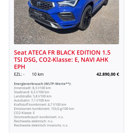
Seat
ATECA
FR
BLACK
EDITION
1.5
TSI
DSG,
CO2-Klasse:
E,
NAVI
AHK
EPH
EZL:
-
10
km
42.890,00
€
Energieverbrauch
(WLTP-Werte**):
Innenstadt:
8,3
l/100
km
Stadtrand:
6,5
l/100
km
Landstraße:
5,8
l/100
km
Autobahn:
7,1
l/100
km
Kraftstoff
kombiniert:
6,7
l/100
km
Emissionen
kombiniert:
153,0
g/100
km
CO2-Klasse:
E
Stromverbrauch
kombiniert:
n.v.
Reichweite
elektrisch:
n.v.
Reichweite
elektrisch
innerorts:
n.v.