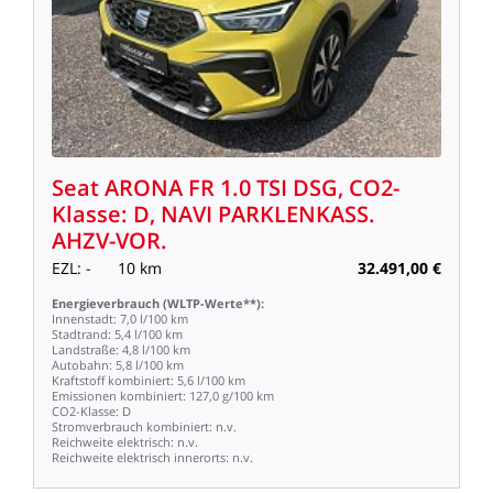
Seat
ARONA
FR
1.0
TSI
DSG,
CO2-
Klasse:
D,
NAVI
PARKLENKASS.
AHZV-VOR.
EZL:
-
10
km
32.491,00
€
Energieverbrauch
(WLTP-Werte**):
Innenstadt:
7,0
l/100
km
Stadtrand:
5,4
l/100
km
Landstraße:
4,8
l/100
km
Autobahn:
5,8
l/100
km
Kraftstoff
kombiniert:
5,6
l/100
km
Emissionen
kombiniert:
127,0
g/100
km
CO2-Klasse:
D
Stromverbrauch
kombiniert:
n.v.
Reichweite
elektrisch:
n.v.
Reichweite
elektrisch
innerorts:
n.v.