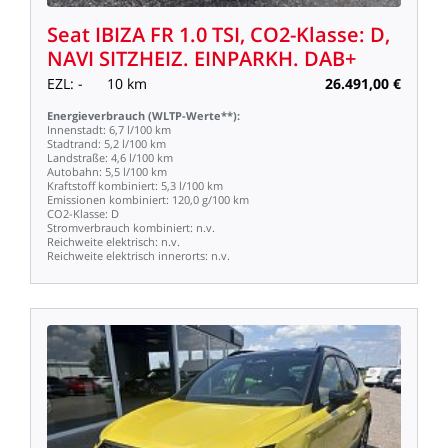
Seat
IBIZA
FR
1.0
TSI,
CO2-Klasse:
D,
NAVI
SITZHEIZ.
EINPARKH.
DAB+
EZL:
-
10
km
26.491,00
€
Energieverbrauch
(WLTP-Werte**):
Innenstadt:
6,7
l/100
km
Stadtrand:
5,2
l/100
km
Landstraße:
4,6
l/100
km
Autobahn:
5,5
l/100
km
Kraftstoff
kombiniert:
5,3
l/100
km
Emissionen
kombiniert:
120,0
g/100
km
CO2-Klasse:
D
Stromverbrauch
kombiniert:
n.v.
Reichweite
elektrisch:
n.v.
Reichweite
elektrisch
innerorts:
n.v.