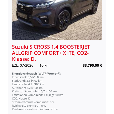
Suzuki
S
CROSS
1.4
BOOSTERJET
ALLGRIP
COMFORT+
X
ITE,
CO2-
Klasse:
D,
EZL:
07/2026
10
km
33.790,00
€
Energieverbrauch
(WLTP-Werte**):
Innenstadt:
6,5
l/100
km
Stadtrand:
5,3
l/100
km
Landstraße:
4,9
l/100
km
Autobahn:
6,2
l/100
km
Kraftstoff
kombiniert:
5,7
l/100
km
Emissionen
kombiniert:
131,0
g/100
km
CO2-Klasse:
D
Stromverbrauch
kombiniert:
n.v.
Reichweite
elektrisch:
n.v.
Reichweite
elektrisch
innerorts:
n.v.