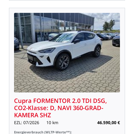
Cupra
FORMENTOR
2.0
TDI
DSG,
CO2-Klasse:
D,
NAVI
360-GRAD-
KAMERA
SHZ
EZL:
07/2026
10
km
46.590,00
€
Energieverbrauch
(WLTP-Werte**):