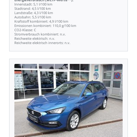
Innenstadt:
5,1
l/100
km
Stadtrand:
4,5
l/100
km
Landstraße:
4,3
l/100
km
Autobahn:
5,5
l/100
km
Kraftstoff
kombiniert:
4,9
l/100
km
Emissionen
kombiniert:
110,0
g/100
km
CO2-Klasse:
C
Stromverbrauch
kombiniert:
n.v.
Reichweite
elektrisch:
n.v.
Reichweite
elektrisch
innerorts:
n.v.