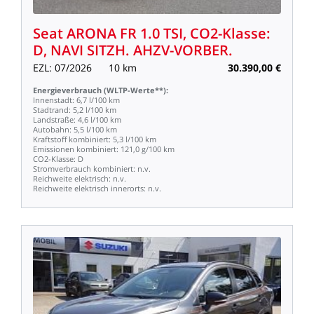
Seat
ARONA
FR
1.0
TSI,
CO2-Klasse:
D,
NAVI
SITZH.
AHZV-VORBER.
EZL:
07/2026
10
km
30.390,00
€
Energieverbrauch
(WLTP-Werte**):
Innenstadt:
6,7
l/100
km
Stadtrand:
5,2
l/100
km
Landstraße:
4,6
l/100
km
Autobahn:
5,5
l/100
km
Kraftstoff
kombiniert:
5,3
l/100
km
Emissionen
kombiniert:
121,0
g/100
km
CO2-Klasse:
D
Stromverbrauch
kombiniert:
n.v.
Reichweite
elektrisch:
n.v.
Reichweite
elektrisch
innerorts:
n.v.