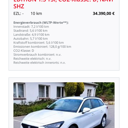
SHZ
EZL:
-
10
km
34.390,00
€
Energieverbrauch
(WLTP-Werte**):
Innenstadt:
7,2
l/100
km
Stadtrand:
5,6
l/100
km
Landstraße:
4,9
l/100
km
Autobahn:
5,7
l/100
km
Kraftstoff
kombiniert:
5,6
l/100
km
Emissionen
kombiniert:
128,0
g/100
km
CO2-Klasse:
D
Stromverbrauch
kombiniert:
n.v.
Reichweite
elektrisch:
n.v.
Reichweite
elektrisch
innerorts:
n.v.