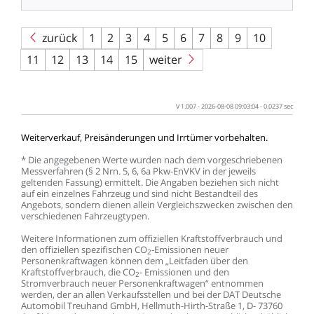
zurück
1
2
3
4
5
6
7
8
9
10
11
12
13
14
15
weiter
V
1.007
-
2026-08-08
09:03:04
-
0.0237
sec
Weiterverkauf,
Preisänderungen
und
Irrtümer
vorbehalten.
*
Die
angegebenen
Werte
wurden
nach
dem
vorgeschriebenen
Messverfahren
(§
2
Nrn.
5,
6,
6a
Pkw-EnVKV
in
der
jeweils
geltenden
Fassung)
ermittelt.
Die
Angaben
beziehen
sich
nicht
auf
ein
einzelnes
Fahrzeug
und
sind
nicht
Bestandteil
des
Angebots,
sondern
dienen
allein
Vergleichszwecken
zwischen
den
verschiedenen
Fahrzeugtypen.
Weitere
Informationen
zum
offiziellen
Kraftstoffverbrauch
und
den
offiziellen
spezifischen
CO
-Emissionen
neuer
2
Personenkraftwagen
können
dem
„Leitfaden
über
den
Kraftstoffverbrauch,
die
CO
-
Emissionen
und
den
2
Stromverbrauch
neuer
Personenkraftwagen“
entnommen
werden,
der
an
allen
Verkaufsstellen
und
bei
der
DAT
Deutsche
Automobil
Treuhand
GmbH,
Hellmuth-Hirth-Straße
1,
D-
73760