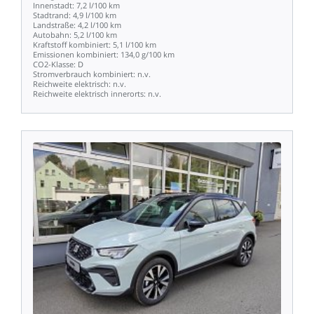
Innenstadt:
7,2
l/100
km
Stadtrand:
4,9
l/100
km
Landstraße:
4,2
l/100
km
Autobahn:
5,2
l/100
km
Kraftstoff
kombiniert:
5,1
l/100
km
Emissionen
kombiniert:
134,0
g/100
km
CO2-Klasse:
D
Stromverbrauch
kombiniert:
n.v.
Reichweite
elektrisch:
n.v.
Reichweite
elektrisch
innerorts:
n.v.