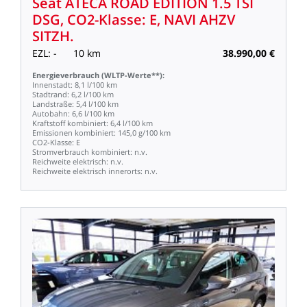
Seat
ATECA
ROAD
EDITION
1.5
TSI
DSG,
CO2-Klasse:
E,
NAVI
AHZV
SITZH.
EZL:
-
10
km
38.990,00
€
Energieverbrauch
(WLTP-Werte**):
Innenstadt:
8,1
l/100
km
Stadtrand:
6,2
l/100
km
Landstraße:
5,4
l/100
km
Autobahn:
6,6
l/100
km
Kraftstoff
kombiniert:
6,4
l/100
km
Emissionen
kombiniert:
145,0
g/100
km
CO2-Klasse:
E
Stromverbrauch
kombiniert:
n.v.
Reichweite
elektrisch:
n.v.
Reichweite
elektrisch
innerorts:
n.v.