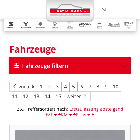
MENÜ
Suchbegriff ein
Fahrzeuge
Fahrzeuge filtern
zurück
1
2
3
4
5
6
7
8
9
10
11
12
13
14
15
weiter
259
Treffer
sortiert
nach:
Erstzulassung
absteigend
EZL
KM
Preis