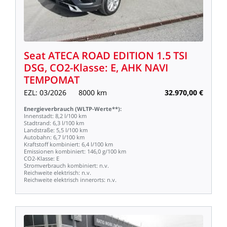
Seat
ATECA
ROAD
EDITION
1.5
TSI
DSG,
CO2-Klasse:
E,
AHK
NAVI
TEMPOMAT
EZL:
03/2026
8000
km
32.970,00
€
Energieverbrauch
(WLTP-Werte**):
Innenstadt:
8,2
l/100
km
Stadtrand:
6,3
l/100
km
Landstraße:
5,5
l/100
km
Autobahn:
6,7
l/100
km
Kraftstoff
kombiniert:
6,4
l/100
km
Emissionen
kombiniert:
146,0
g/100
km
CO2-Klasse:
E
Stromverbrauch
kombiniert:
n.v.
Reichweite
elektrisch:
n.v.
Reichweite
elektrisch
innerorts:
n.v.