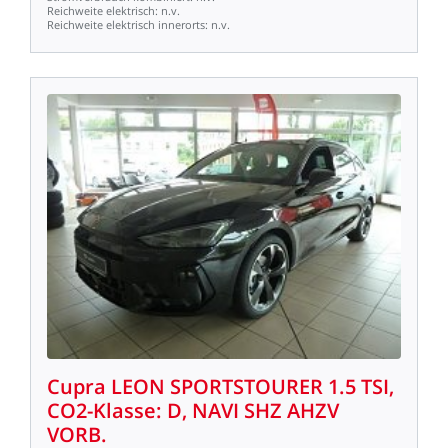
Reichweite
elektrisch:
n.v.
Reichweite
elektrisch
innerorts:
n.v.
Cupra
LEON
SPORTSTOURER
1.5
TSI,
CO2-Klasse:
D,
NAVI
SHZ
AHZV
VORB.