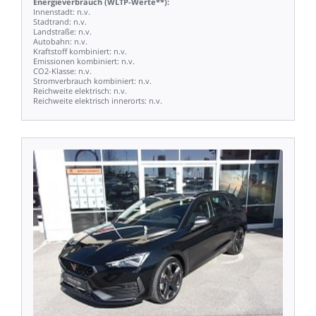
Energieverbrauch
(WLTP-Werte**):
Innenstadt:
n.v.
Stadtrand:
n.v.
Landstraße:
n.v.
Autobahn:
n.v.
Kraftstoff
kombiniert:
n.v.
Emissionen
kombiniert:
n.v.
CO2-Klasse:
n.v.
Stromverbrauch
kombiniert:
n.v.
Reichweite
elektrisch:
n.v.
Reichweite
elektrisch
innerorts:
n.v.