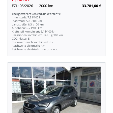
EZL:
05/2026
2000
km
33.781,00
€
Energieverbrauch
(WLTP-Werte**):
Innenstadt:
7,3
l/100
km
Stadtrand:
5,8
l/100
km
Landstraße:
6,3
l/100
km
Autobahn:
6,7
l/100
km
Kraftstoff
kombiniert:
6,1
l/100
km
Emissionen
kombiniert:
141,0
g/100
km
CO2-Klasse:
E
Stromverbrauch
kombiniert:
n.v.
Reichweite
elektrisch:
n.v.
Reichweite
elektrisch
innerorts:
n.v.