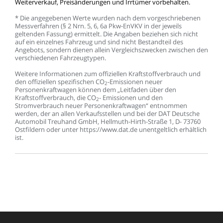
Weiterverkauf,
Preisänderungen
und
Irrtümer
vorbehalten.
*
Die
angegebenen
Werte
wurden
nach
dem
vorgeschriebenen
Messverfahren
(§
2
Nrn.
5,
6,
6a
Pkw-EnVKV
in
der
jeweils
geltenden
Fassung)
ermittelt.
Die
Angaben
beziehen
sich
nicht
auf
ein
einzelnes
Fahrzeug
und
sind
nicht
Bestandteil
des
Angebots,
sondern
dienen
allein
Vergleichszwecken
zwischen
den
verschiedenen
Fahrzeugtypen.
Weitere
Informationen
zum
offiziellen
Kraftstoffverbrauch
und
den
offiziellen
spezifischen
CO
-Emissionen
neuer
2
Personenkraftwagen
können
dem
„Leitfaden
über
den
Kraftstoffverbrauch,
die
CO
-
Emissionen
und
den
2
Stromverbrauch
neuer
Personenkraftwagen“
entnommen
werden,
der
an
allen
Verkaufsstellen
und
bei
der
DAT
Deutsche
Automobil
Treuhand
GmbH,
Hellmuth-Hirth-Straße
1,
D-
73760
Ostfildern
oder
unter
https://www.dat.de
unentgeltlich
erhältlich
ist.