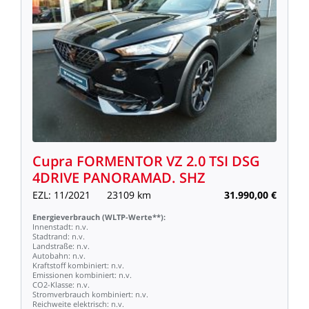
Cupra
FORMENTOR
VZ
2.0
TSI
DSG
4DRIVE
PANORAMAD.
SHZ
EZL:
11/2021
23109
km
31.990,00
€
Energieverbrauch
(WLTP-Werte**):
Innenstadt:
n.v.
Stadtrand:
n.v.
Landstraße:
n.v.
Autobahn:
n.v.
Kraftstoff
kombiniert:
n.v.
Emissionen
kombiniert:
n.v.
CO2-Klasse:
n.v.
Stromverbrauch
kombiniert:
n.v.
Reichweite
elektrisch:
n.v.