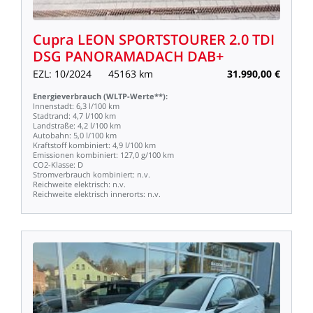
Cupra
LEON
SPORTSTOURER
2.0
TDI
DSG
PANORAMADACH
DAB+
EZL:
10/2024
45163
km
31.990,00
€
Energieverbrauch
(WLTP-Werte**):
Innenstadt:
6,3
l/100
km
Stadtrand:
4,7
l/100
km
Landstraße:
4,2
l/100
km
Autobahn:
5,0
l/100
km
Kraftstoff
kombiniert:
4,9
l/100
km
Emissionen
kombiniert:
127,0
g/100
km
CO2-Klasse:
D
Stromverbrauch
kombiniert:
n.v.
Reichweite
elektrisch:
n.v.
Reichweite
elektrisch
innerorts:
n.v.