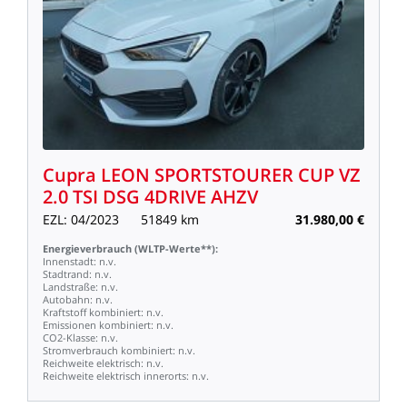
Cupra
LEON
SPORTSTOURER
CUP
VZ
2.0
TSI
DSG
4DRIVE
AHZV
EZL:
04/2023
51849
km
31.980,00
€
Energieverbrauch
(WLTP-Werte**):
Innenstadt:
n.v.
Stadtrand:
n.v.
Landstraße:
n.v.
Autobahn:
n.v.
Kraftstoff
kombiniert:
n.v.
Emissionen
kombiniert:
n.v.
CO2-Klasse:
n.v.
Stromverbrauch
kombiniert:
n.v.
Reichweite
elektrisch:
n.v.
Reichweite
elektrisch
innerorts:
n.v.