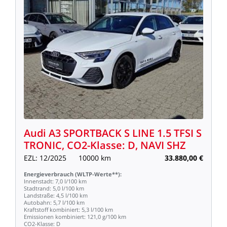
Audi
A3
SPORTBACK
S
LINE
1.5
TFSI
S
TRONIC,
CO2-Klasse:
D,
NAVI
SHZ
EZL:
12/2025
10000
km
33.880,00
€
Energieverbrauch
(WLTP-Werte**):
Innenstadt:
7,0
l/100
km
Stadtrand:
5,0
l/100
km
Landstraße:
4,5
l/100
km
Autobahn:
5,7
l/100
km
Kraftstoff
kombiniert:
5,3
l/100
km
Emissionen
kombiniert:
121,0
g/100
km
CO2-Klasse:
D