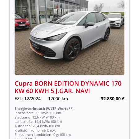
Cupra
BORN
EDITION
DYNAMIC
170
KW
60
KWH
5
J.GAR.
NAVI
EZL:
12/2024
12000
km
32.830,00
€
Energieverbrauch
(WLTP-Werte**):
Innenstadt:
11,9
kWh/100
km
Stadtrand:
12,6
kWh/100
km
Landstraße:
14,4
kWh/100
km
Autobahn:
20,4
kWh/100
km
Kraftstoff
kombiniert:
n.v.
Emissionen
kombiniert:
0
g/100
km
CO2-Klasse:
A