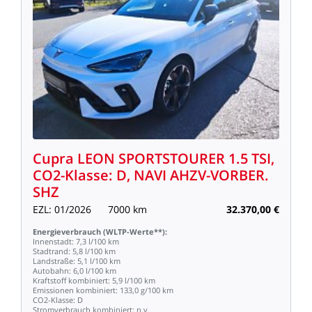
Cupra
LEON
SPORTSTOURER
1.5
TSI,
CO2-Klasse:
D,
NAVI
AHZV-VORBER.
SHZ
EZL:
01/2026
7000
km
32.370,00
€
Energieverbrauch
(WLTP-Werte**):
Innenstadt:
7,3
l/100
km
Stadtrand:
5,8
l/100
km
Landstraße:
5,1
l/100
km
Autobahn:
6,0
l/100
km
Kraftstoff
kombiniert:
5,9
l/100
km
Emissionen
kombiniert:
133,0
g/100
km
CO2-Klasse:
D
Stromverbrauch
kombiniert:
n.v.