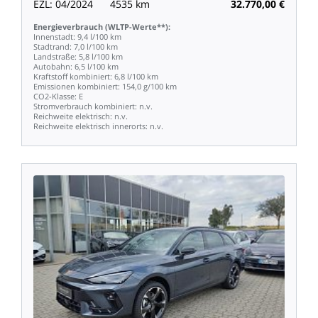
EZL:
04/2024
4535
km
32.770,00
€
Energieverbrauch
(WLTP-Werte**):
Innenstadt:
9,4
l/100
km
Stadtrand:
7,0
l/100
km
Landstraße:
5,8
l/100
km
Autobahn:
6,5
l/100
km
Kraftstoff
kombiniert:
6,8
l/100
km
Emissionen
kombiniert:
154,0
g/100
km
CO2-Klasse:
E
Stromverbrauch
kombiniert:
n.v.
Reichweite
elektrisch:
n.v.
Reichweite
elektrisch
innerorts:
n.v.