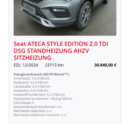
Seat
ATECA
STYLE
EDITION
2.0
TDI
DSG
STANDHEIZUNG
AHZV
SITZHEIZUNG
EZL:
12/2024
23713
km
30.840,00
€
Energieverbrauch
(WLTP-Werte**):
Innenstadt:
7,3
l/100
km
Stadtrand:
5,0
l/100
km
Landstraße:
4,3
l/100
km
Autobahn:
5,4
l/100
km
Kraftstoff
kombiniert:
5,2
l/100
km
Emissionen
kombiniert:
138,0
g/100
km
CO2-Klasse:
E
Stromverbrauch
kombiniert:
n.v.
Reichweite
elektrisch:
n.v.
Reichweite
elektrisch
innerorts:
n.v.