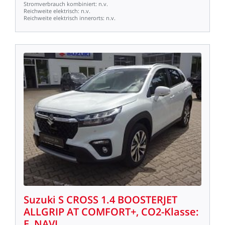
Stromverbrauch
kombiniert:
n.v.
Reichweite
elektrisch:
n.v.
Reichweite
elektrisch
innerorts:
n.v.
Suzuki
S
CROSS
1.4
BOOSTERJET
ALLGRIP
AT
COMFORT+,
CO2-Klasse:
E,
NAVI