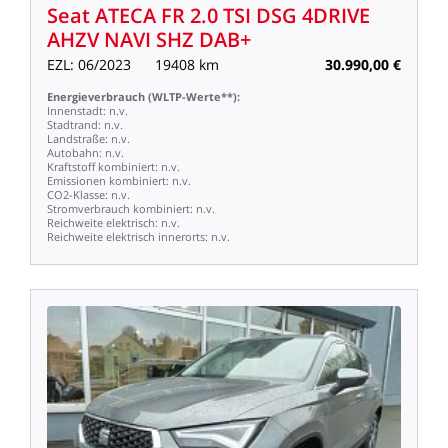
Seat
ATECA
FR
2.0
TSI
DSG
4DRIVE
AHZV
NAVI
SHZ
DAB+
EZL:
06/2023
19408
km
30.990,00
€
Energieverbrauch
(WLTP-Werte**):
Innenstadt:
n.v.
Stadtrand:
n.v.
Landstraße:
n.v.
Autobahn:
n.v.
Kraftstoff
kombiniert:
n.v.
Emissionen
kombiniert:
n.v.
CO2-Klasse:
n.v.
Stromverbrauch
kombiniert:
n.v.
Reichweite
elektrisch:
n.v.
Reichweite
elektrisch
innerorts:
n.v.