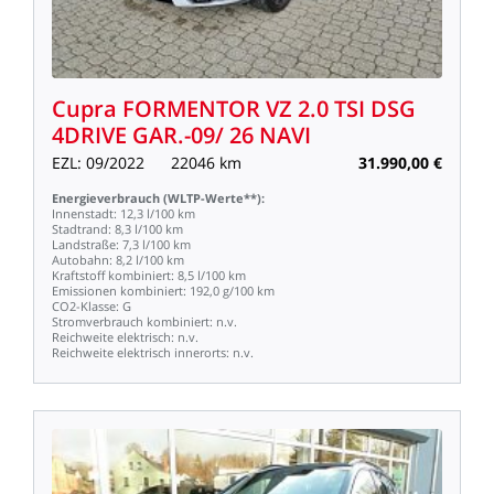
Cupra
FORMENTOR
VZ
2.0
TSI
DSG
4DRIVE
GAR.-09/
26
NAVI
EZL:
09/2022
22046
km
31.990,00
€
Energieverbrauch
(WLTP-Werte**):
Innenstadt:
12,3
l/100
km
Stadtrand:
8,3
l/100
km
Landstraße:
7,3
l/100
km
Autobahn:
8,2
l/100
km
Kraftstoff
kombiniert:
8,5
l/100
km
Emissionen
kombiniert:
192,0
g/100
km
CO2-Klasse:
G
Stromverbrauch
kombiniert:
n.v.
Reichweite
elektrisch:
n.v.
Reichweite
elektrisch
innerorts:
n.v.