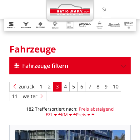
MENÜ
Suchbegriff ein
Fahrzeuge
Fahrzeuge filtern
zurück
1
2
3
4
5
6
7
8
9
10
11
weiter
182
Treffer
sortiert
nach:
Preis
absteigend
EZL
KM
Preis