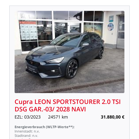
Cupra
LEON
SPORTSTOURER
2.0
TSI
DSG
GAR.-03/
2028
NAVI
EZL:
03/2023
24571
km
31.880,00
€
Energieverbrauch
(WLTP-Werte**):
Innenstadt:
n.v.
Stadtrand:
n.v.