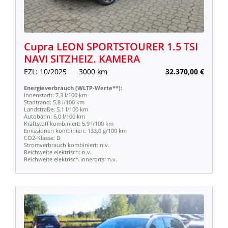
Cupra
LEON
SPORTSTOURER
1.5
TSI
NAVI
SITZHEIZ.
KAMERA
EZL:
10/2025
3000
km
32.370,00
€
Energieverbrauch
(WLTP-Werte**):
Innenstadt:
7,3
l/100
km
Stadtrand:
5,8
l/100
km
Landstraße:
5,1
l/100
km
Autobahn:
6,0
l/100
km
Kraftstoff
kombiniert:
5,9
l/100
km
Emissionen
kombiniert:
133,0
g/100
km
CO2-Klasse:
D
Stromverbrauch
kombiniert:
n.v.
Reichweite
elektrisch:
n.v.
Reichweite
elektrisch
innerorts:
n.v.