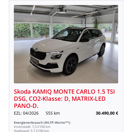
Skoda
KAMIQ
MONTE
CARLO
1.5
TSI
DSG,
CO2-Klasse:
D,
MATRIX-LED
PANO-D.
EZL:
04/2026
555
km
30.490,00
€
Energieverbrauch
(WLTP-Werte**):
Innenstadt:
7,3
l/100
km
Stadtrand:
5,7
l/100
km