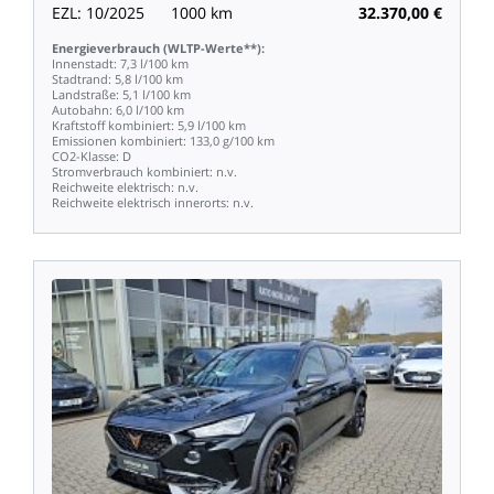
EZL:
10/2025
1000
km
32.370,00
€
Energieverbrauch
(WLTP-Werte**):
Innenstadt:
7,3
l/100
km
Stadtrand:
5,8
l/100
km
Landstraße:
5,1
l/100
km
Autobahn:
6,0
l/100
km
Kraftstoff
kombiniert:
5,9
l/100
km
Emissionen
kombiniert:
133,0
g/100
km
CO2-Klasse:
D
Stromverbrauch
kombiniert:
n.v.
Reichweite
elektrisch:
n.v.
Reichweite
elektrisch
innerorts:
n.v.