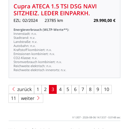
Cupra
ATECA
1.5
TSI
DSG
NAVI
SITZHEIZ.
LEDER
EINPARKH.
EZL:
02/2024
23785
km
29.990,00
€
Energieverbrauch
(WLTP-Werte**):
Innenstadt:
n.v.
Stadtrand:
n.v.
Landstraße:
n.v.
Autobahn:
n.v.
Kraftstoff
kombiniert:
n.v.
Emissionen
kombiniert:
n.v.
CO2-Klasse:
n.v.
Stromverbrauch
kombiniert:
n.v.
Reichweite
elektrisch:
n.v.
Reichweite
elektrisch
innerorts:
n.v.
zurück
1
2
3
4
5
6
7
8
9
10
11
weiter
V
1.007
-
2026-08-06
14:13:57
-
0.0148
sec