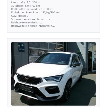
Landstraße:
5,0
l/100
km
Autobahn:
6,0
l/100
km
Kraftstoff
kombiniert:
5,8
l/100
km
Emissionen
kombiniert:
130,0
g/100
km
CO2-Klasse:
D
Stromverbrauch
kombiniert:
n.v.
Reichweite
elektrisch:
n.v.
Reichweite
elektrisch
innerorts:
n.v.