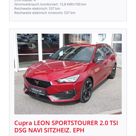
Stromverbrauch
kombiniert:
15,8
kWh/100
km
Reichweite
elektrisch:
537
km
Reichweite
elektrisch
innerorts:
537
km
Cupra
LEON
SPORTSTOURER
2.0
TSI
DSG
NAVI
SITZHEIZ.
EPH