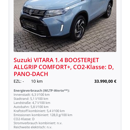
Suzuki
VITARA
1.4
BOOSTERJET
ALLGRIP
COMFORT+,
CO2-Klasse:
D,
PANO-DACH
EZL:
-
10
km
33.990,00
€
Energieverbrauch
(WLTP-Werte**):
Innenstadt:
6,3
l/100
km
Stadtrand:
5,1
l/100
km
Landstraße:
4,7
l/100
km
Autobahn:
5,8
l/100
km
Kraftstoff
kombiniert:
5,4
l/100
km
Emissionen
kombiniert:
128,0
g/100
km
CO2-Klasse:
D
Stromverbrauch
kombiniert:
n.v.
Reichweite
elektrisch:
n.v.