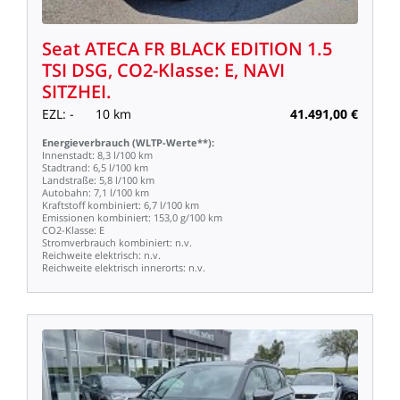
Seat
ATECA
FR
BLACK
EDITION
1.5
TSI
DSG,
CO2-Klasse:
E,
NAVI
SITZHEI.
EZL:
-
10
km
41.491,00
€
Energieverbrauch
(WLTP-Werte**):
Innenstadt:
8,3
l/100
km
Stadtrand:
6,5
l/100
km
Landstraße:
5,8
l/100
km
Autobahn:
7,1
l/100
km
Kraftstoff
kombiniert:
6,7
l/100
km
Emissionen
kombiniert:
153,0
g/100
km
CO2-Klasse:
E
Stromverbrauch
kombiniert:
n.v.
Reichweite
elektrisch:
n.v.
Reichweite
elektrisch
innerorts:
n.v.