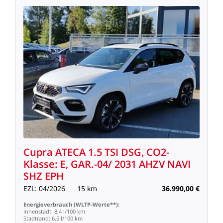
Cupra
ATECA
1.5
TSI
DSG,
CO2-
Klasse:
E,
GAR.-04/
2031
AHZV
NAVI
SHZ
EPH
EZL:
04/2026
15
km
36.990,00
€
Energieverbrauch
(WLTP-Werte**):
Innenstadt:
8,4
l/100
km
Stadtrand:
6,5
l/100
km