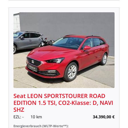
Seat
LEON
SPORTSTOURER
ROAD
EDITION
1.5
TSI,
CO2-Klasse:
D,
NAVI
SHZ
EZL:
-
10
km
34.390,00
€
Energieverbrauch
(WLTP-Werte**):