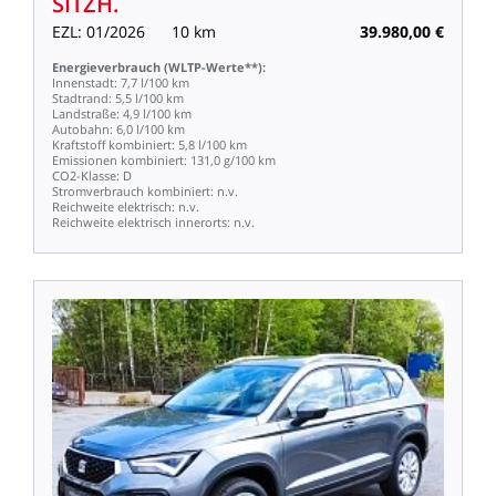
SITZH.
EZL:
01/2026
10
km
39.980,00
€
Energieverbrauch
(WLTP-Werte**):
Innenstadt:
7,7
l/100
km
Stadtrand:
5,5
l/100
km
Landstraße:
4,9
l/100
km
Autobahn:
6,0
l/100
km
Kraftstoff
kombiniert:
5,8
l/100
km
Emissionen
kombiniert:
131,0
g/100
km
CO2-Klasse:
D
Stromverbrauch
kombiniert:
n.v.
Reichweite
elektrisch:
n.v.
Reichweite
elektrisch
innerorts:
n.v.