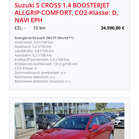
Suzuki
S
CROSS
1.4
BOOSTERJET
ALLGRIP
COMFORT,
CO2-Klasse:
D,
NAVI
EPH
EZL:
-
10
km
34.590,00
€
Energieverbrauch
(WLTP-Werte**):
Innenstadt:
6,4
l/100
km
Stadtrand:
5,2
l/100
km
Landstraße:
4,9
l/100
km
Autobahn:
6,2
l/100
km
Kraftstoff
kombiniert:
5,6
l/100
km
Emissionen
kombiniert:
131,0
g/100
km
CO2-Klasse:
D
Stromverbrauch
kombiniert:
n.v.
Reichweite
elektrisch:
n.v.
Reichweite
elektrisch
innerorts:
n.v.