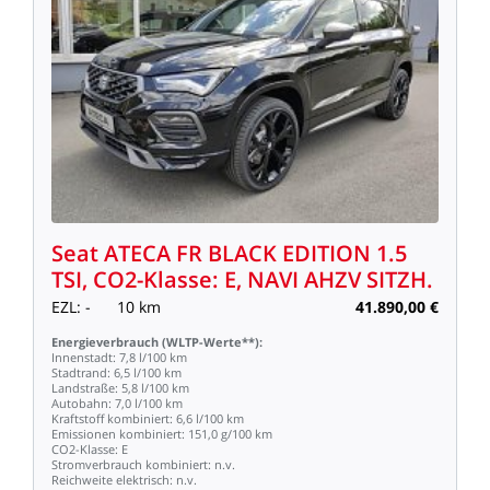
Seat
ATECA
FR
BLACK
EDITION
1.5
TSI,
CO2-Klasse:
E,
NAVI
AHZV
SITZH.
EZL:
-
10
km
41.890,00
€
Energieverbrauch
(WLTP-Werte**):
Innenstadt:
7,8
l/100
km
Stadtrand:
6,5
l/100
km
Landstraße:
5,8
l/100
km
Autobahn:
7,0
l/100
km
Kraftstoff
kombiniert:
6,6
l/100
km
Emissionen
kombiniert:
151,0
g/100
km
CO2-Klasse:
E
Stromverbrauch
kombiniert:
n.v.
Reichweite
elektrisch:
n.v.