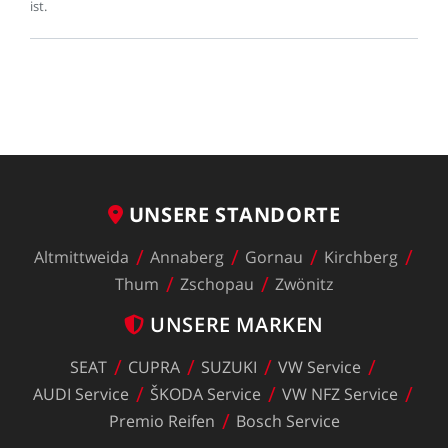
ist.
UNSERE
STANDORTE
Altmittweida
Annaberg
Gornau
Kirchberg
Thum
Zschopau
Zwönitz
UNSERE
MARKEN
SEAT
CUPRA
SUZUKI
VW
Service
AUDI
Service
ŠKODA
Service
VW
NFZ
Service
Premio
Reifen
Bosch
Service