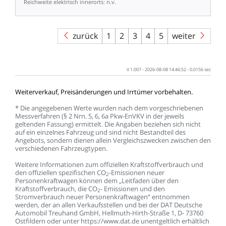
Reichweite
elektrisch
innerorts:
n.v.
zurück
1
2
3
4
5
weiter
V
1.007
-
2026-08-08
14:46:52
-
0.0156
sec
Weiterverkauf,
Preisänderungen
und
Irrtümer
vorbehalten.
*
Die
angegebenen
Werte
wurden
nach
dem
vorgeschriebenen
Messverfahren
(§
2
Nrn.
5,
6,
6a
Pkw-EnVKV
in
der
jeweils
geltenden
Fassung)
ermittelt.
Die
Angaben
beziehen
sich
nicht
auf
ein
einzelnes
Fahrzeug
und
sind
nicht
Bestandteil
des
Angebots,
sondern
dienen
allein
Vergleichszwecken
zwischen
den
verschiedenen
Fahrzeugtypen.
Weitere
Informationen
zum
offiziellen
Kraftstoffverbrauch
und
den
offiziellen
spezifischen
CO
-Emissionen
neuer
2
Personenkraftwagen
können
dem
„Leitfaden
über
den
Kraftstoffverbrauch,
die
CO
-
Emissionen
und
den
2
Stromverbrauch
neuer
Personenkraftwagen“
entnommen
werden,
der
an
allen
Verkaufsstellen
und
bei
der
DAT
Deutsche
Automobil
Treuhand
GmbH,
Hellmuth-Hirth-Straße
1,
D-
73760
Ostfildern
oder
unter
https://www.dat.de
unentgeltlich
erhältlich