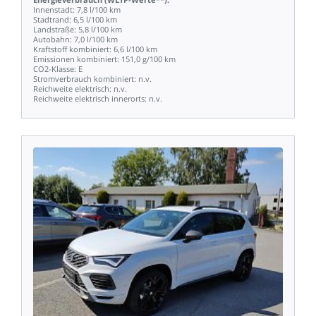
Innenstadt:
7,8
l/100
km
Stadtrand:
6,5
l/100
km
Landstraße:
5,8
l/100
km
Autobahn:
7,0
l/100
km
Kraftstoff
kombiniert:
6,6
l/100
km
Emissionen
kombiniert:
151,0
g/100
km
CO2-Klasse:
E
Stromverbrauch
kombiniert:
n.v.
Reichweite
elektrisch:
n.v.
Reichweite
elektrisch
innerorts:
n.v.