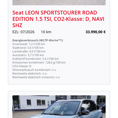
Seat
LEON
SPORTSTOURER
ROAD
EDITION
1.5
TSI,
CO2-Klasse:
D,
NAVI
SHZ
EZL:
07/2026
10
km
33.990,00
€
Energieverbrauch
(WLTP-Werte**):
Innenstadt:
7,2
l/100
km
Stadtrand:
5,6
l/100
km
Landstraße:
4,9
l/100
km
Autobahn:
5,7
l/100
km
Kraftstoff
kombiniert:
5,6
l/100
km
Emissionen
kombiniert:
128,0
g/100
km
CO2-Klasse:
D
Stromverbrauch
kombiniert:
n.v.
Reichweite
elektrisch:
n.v.
Reichweite
elektrisch
innerorts:
n.v.