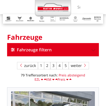
MENÜ
Suchbegriff ein
Fahrzeuge
Fahrzeuge filtern
zurück
1
2
3
4
5
weiter
79
Treffer
sortiert
nach:
Preis
absteigend
EZL
KM
Preis