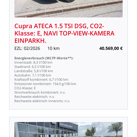
Cupra
ATECA
1.5
TSI
DSG,
CO2-
Klasse:
E,
NAVI
TOP-VIEW-KAMERA
EINPARKH.
EZL:
02/2026
10
km
40.569,00
€
Energieverbrauch
(WLTP-Werte**):
Innenstadt:
8,3
l/100
km
Stadtrand:
6,5
l/100
km
Landstraße:
5,8
l/100
km
Autobahn:
7,1
l/100
km
Kraftstoff
kombiniert:
6,7
l/100
km
Emissionen
kombiniert:
154,0
g/100
km
CO2-Klasse:
E
Stromverbrauch
kombiniert:
n.v.
Reichweite
elektrisch:
n.v.
Reichweite
elektrisch
innerorts:
n.v.