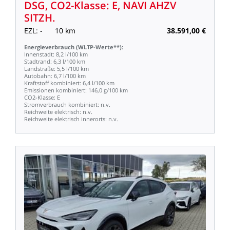
DSG,
CO2-Klasse:
E,
NAVI
AHZV
SITZH.
EZL:
-
10
km
38.591,00
€
Energieverbrauch
(WLTP-Werte**):
Innenstadt:
8,2
l/100
km
Stadtrand:
6,3
l/100
km
Landstraße:
5,5
l/100
km
Autobahn:
6,7
l/100
km
Kraftstoff
kombiniert:
6,4
l/100
km
Emissionen
kombiniert:
146,0
g/100
km
CO2-Klasse:
E
Stromverbrauch
kombiniert:
n.v.
Reichweite
elektrisch:
n.v.
Reichweite
elektrisch
innerorts:
n.v.