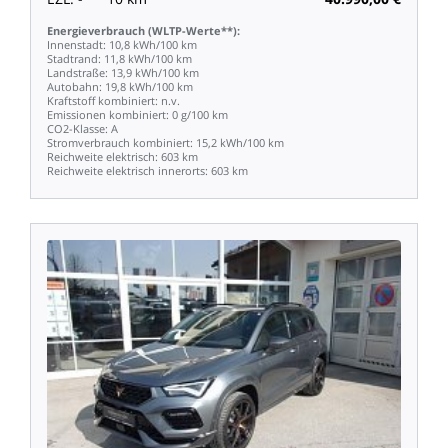
Energieverbrauch
(WLTP-Werte**):
Innenstadt:
10,8
kWh/100
km
Stadtrand:
11,8
kWh/100
km
Landstraße:
13,9
kWh/100
km
Autobahn:
19,8
kWh/100
km
Kraftstoff
kombiniert:
n.v.
Emissionen
kombiniert:
0
g/100
km
CO2-Klasse:
A
Stromverbrauch
kombiniert:
15,2
kWh/100
km
Reichweite
elektrisch:
603
km
Reichweite
elektrisch
innerorts:
603
km