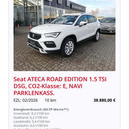
Seat
ATECA
ROAD
EDITION
1.5
TSI
DSG,
CO2-Klasse:
E,
NAVI
PARKLENKASS.
EZL:
02/2026
10
km
38.880,00
€
Energieverbrauch
(WLTP-Werte**):
Innenstadt:
8,2
l/100
km
Stadtrand:
6,2
l/100
km
Landstraße:
5,4
l/100
km
Autobahn:
6,6
l/100
km