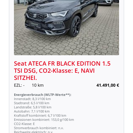
Seat
ATECA
FR
BLACK
EDITION
1.5
TSI
DSG,
CO2-Klasse:
E,
NAVI
SITZHEI.
EZL:
-
10
km
41.491,00
€
Energieverbrauch
(WLTP-Werte**):
Innenstadt:
8,3
l/100
km
Stadtrand:
6,5
l/100
km
Landstraße:
5,8
l/100
km
Autobahn:
7,1
l/100
km
Kraftstoff
kombiniert:
6,7
l/100
km
Emissionen
kombiniert:
153,0
g/100
km
CO2-Klasse:
E
Stromverbrauch
kombiniert:
n.v.
Reichweite
elektrisch:
n.v.