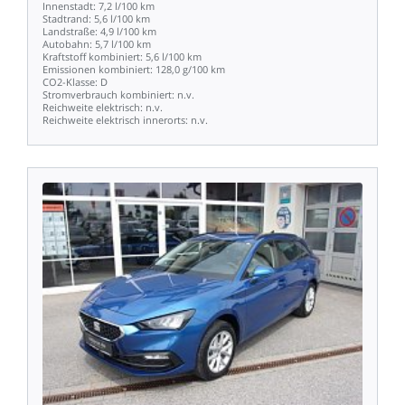
Innenstadt:
7,2
l/100
km
Stadtrand:
5,6
l/100
km
Landstraße:
4,9
l/100
km
Autobahn:
5,7
l/100
km
Kraftstoff
kombiniert:
5,6
l/100
km
Emissionen
kombiniert:
128,0
g/100
km
CO2-Klasse:
D
Stromverbrauch
kombiniert:
n.v.
Reichweite
elektrisch:
n.v.
Reichweite
elektrisch
innerorts:
n.v.