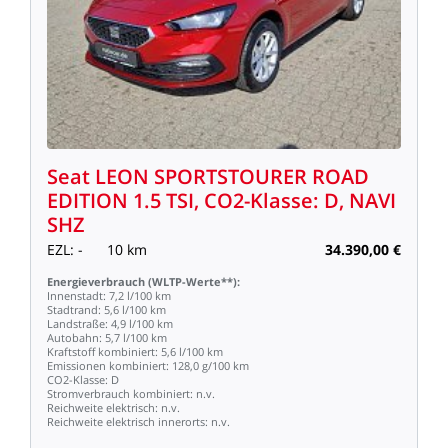
Seat
LEON
SPORTSTOURER
ROAD
EDITION
1.5
TSI,
CO2-Klasse:
D,
NAVI
SHZ
EZL:
-
10
km
34.390,00
€
Energieverbrauch
(WLTP-Werte**):
Innenstadt:
7,2
l/100
km
Stadtrand:
5,6
l/100
km
Landstraße:
4,9
l/100
km
Autobahn:
5,7
l/100
km
Kraftstoff
kombiniert:
5,6
l/100
km
Emissionen
kombiniert:
128,0
g/100
km
CO2-Klasse:
D
Stromverbrauch
kombiniert:
n.v.
Reichweite
elektrisch:
n.v.
Reichweite
elektrisch
innerorts:
n.v.