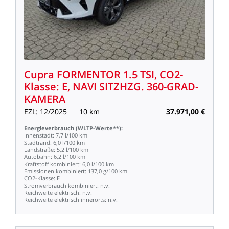
Cupra
FORMENTOR
1.5
TSI,
CO2-
Klasse:
E,
NAVI
SITZHZG.
360-GRAD-
KAMERA
EZL:
12/2025
10
km
37.971,00
€
Energieverbrauch
(WLTP-Werte**):
Innenstadt:
7,7
l/100
km
Stadtrand:
6,0
l/100
km
Landstraße:
5,2
l/100
km
Autobahn:
6,2
l/100
km
Kraftstoff
kombiniert:
6,0
l/100
km
Emissionen
kombiniert:
137,0
g/100
km
CO2-Klasse:
E
Stromverbrauch
kombiniert:
n.v.
Reichweite
elektrisch:
n.v.
Reichweite
elektrisch
innerorts:
n.v.