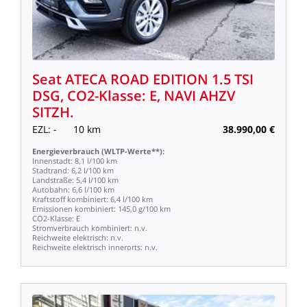
Seat
ATECA
ROAD
EDITION
1.5
TSI
DSG,
CO2-Klasse:
E,
NAVI
AHZV
SITZH.
EZL:
-
10
km
38.990,00
€
Energieverbrauch
(WLTP-Werte**):
Innenstadt:
8,1
l/100
km
Stadtrand:
6,2
l/100
km
Landstraße:
5,4
l/100
km
Autobahn:
6,6
l/100
km
Kraftstoff
kombiniert:
6,4
l/100
km
Emissionen
kombiniert:
145,0
g/100
km
CO2-Klasse:
E
Stromverbrauch
kombiniert:
n.v.
Reichweite
elektrisch:
n.v.
Reichweite
elektrisch
innerorts:
n.v.