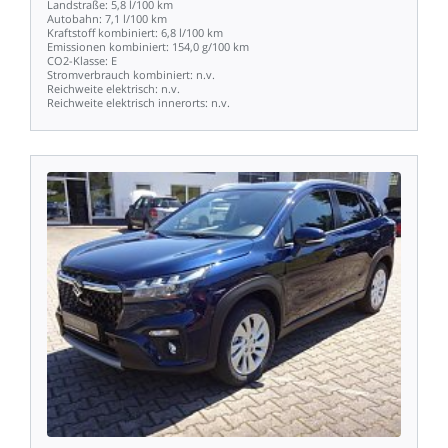
Landstraße:
5,8
l/100
km
Autobahn:
7,1
l/100
km
Kraftstoff
kombiniert:
6,8
l/100
km
Emissionen
kombiniert:
154,0
g/100
km
CO2-Klasse:
E
Stromverbrauch
kombiniert:
n.v.
Reichweite
elektrisch:
n.v.
Reichweite
elektrisch
innerorts:
n.v.