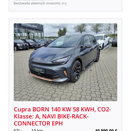
Reichweite
elektrisch
innerorts:
n.v.
Cupra
BORN
140
KW
58
KWH,
CO2-
Klasse:
A,
NAVI
BIKE-RACK-
CONNECTOR
EPH
EZL:
-
10
km
40.990,00
€