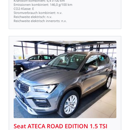
Kraftstoff
kombiniert:
6,4
l/100
km
Emissionen
kombiniert:
146,0
g/100
km
CO2-Klasse:
E
Stromverbrauch
kombiniert:
n.v.
Reichweite
elektrisch:
n.v.
Reichweite
elektrisch
innerorts:
n.v.
Seat
ATECA
ROAD
EDITION
1.5
TSI