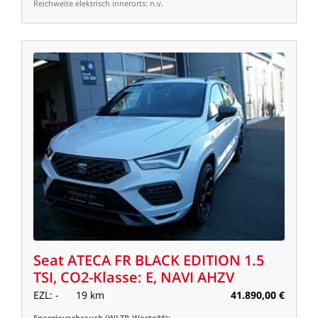
Reichweite
elektrisch
innerorts:
n.v.
Seat
ATECA
FR
BLACK
EDITION
1.5
TSI,
CO2-Klasse:
E,
NAVI
AHZV
EZL:
-
19
km
41.890,00
€
Energieverbrauch
(WLTP-Werte**):