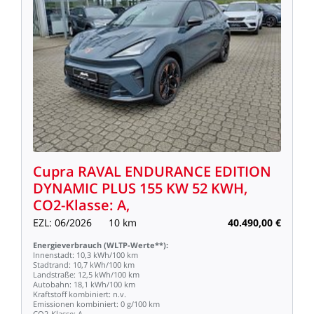
Cupra
RAVAL
ENDURANCE
EDITION
DYNAMIC
PLUS
155
KW
52
KWH,
CO2-Klasse:
A,
EZL:
06/2026
10
km
40.490,00
€
Energieverbrauch
(WLTP-Werte**):
Innenstadt:
10,3
kWh/100
km
Stadtrand:
10,7
kWh/100
km
Landstraße:
12,5
kWh/100
km
Autobahn:
18,1
kWh/100
km
Kraftstoff
kombiniert:
n.v.
Emissionen
kombiniert:
0
g/100
km
CO2-Klasse:
A