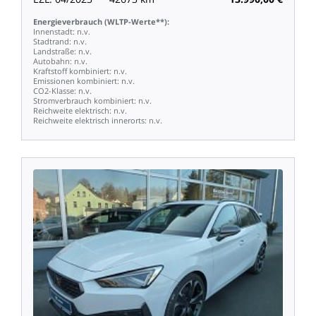
Energieverbrauch
(WLTP-Werte**):
Innenstadt:
n.v.
Stadtrand:
n.v.
Landstraße:
n.v.
Autobahn:
n.v.
Kraftstoff
kombiniert:
n.v.
Emissionen
kombiniert:
n.v.
CO2-Klasse:
n.v.
Stromverbrauch
kombiniert:
n.v.
Reichweite
elektrisch:
n.v.
Reichweite
elektrisch
innerorts:
n.v.