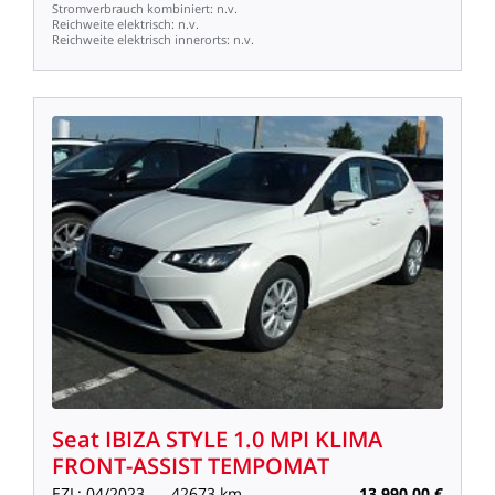
Stromverbrauch
kombiniert:
n.v.
Reichweite
elektrisch:
n.v.
Reichweite
elektrisch
innerorts:
n.v.
Seat
IBIZA
STYLE
1.0
MPI
KLIMA
FRONT-ASSIST
TEMPOMAT
EZL:
04/2023
42673
km
13.990,00
€