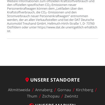
Weitere
Informationen
zum
offiziellen
Kraftstoffverbrauch
und
den
offiziellen
spezifischen
CO
-Emissionen
neuer
2
Personenkraftwagen
können
dem
„Leitfaden
über
den
Kraftstoffverbrauch,
die
CO
-
Emissionen
und
den
2
Stromverbrauch
neuer
Personenkraftwagen“
entnommen
werden,
der
an
allen
Verkaufsstellen
und
bei
der
DAT
Deutsche
Automobil
Treuhand
GmbH,
Hellmuth-Hirth-Straße
1,
D-
73760
Ostfildern
oder
unter
https://www.dat.de
unentgeltlich
erhältlich
ist.
UNSERE
STANDORTE
Altmittweida
Annaberg
Gornau
Kirchberg
Thum
Zschopau
Zwönitz