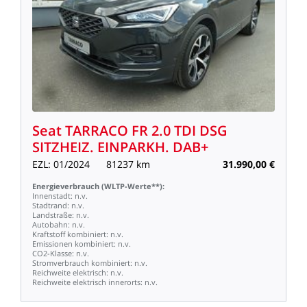
Seat
TARRACO
FR
2.0
TDI
DSG
SITZHEIZ.
EINPARKH.
DAB+
EZL:
01/2024
81237
km
31.990,00
€
Energieverbrauch
(WLTP-Werte**):
Innenstadt:
n.v.
Stadtrand:
n.v.
Landstraße:
n.v.
Autobahn:
n.v.
Kraftstoff
kombiniert:
n.v.
Emissionen
kombiniert:
n.v.
CO2-Klasse:
n.v.
Stromverbrauch
kombiniert:
n.v.
Reichweite
elektrisch:
n.v.
Reichweite
elektrisch
innerorts:
n.v.