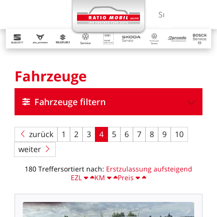
MENÜ
Suchbegriff ein
Fahrzeuge
Fahrzeuge filtern
zurück
1
2
3
4
5
6
7
8
9
10
weiter
180
Treffer
sortiert
nach:
Erstzulassung
aufsteigend
EZL
KM
Preis