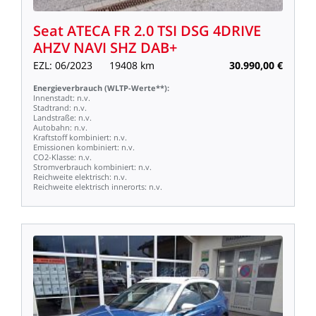
Seat
ATECA
FR
2.0
TSI
DSG
4DRIVE
AHZV
NAVI
SHZ
DAB+
EZL:
06/2023
19408
km
30.990,00
€
Energieverbrauch
(WLTP-Werte**):
Innenstadt:
n.v.
Stadtrand:
n.v.
Landstraße:
n.v.
Autobahn:
n.v.
Kraftstoff
kombiniert:
n.v.
Emissionen
kombiniert:
n.v.
CO2-Klasse:
n.v.
Stromverbrauch
kombiniert:
n.v.
Reichweite
elektrisch:
n.v.
Reichweite
elektrisch
innerorts:
n.v.