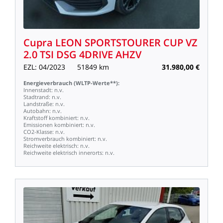
Cupra
LEON
SPORTSTOURER
CUP
VZ
2.0
TSI
DSG
4DRIVE
AHZV
EZL:
04/2023
51849
km
31.980,00
€
Energieverbrauch
(WLTP-Werte**):
Innenstadt:
n.v.
Stadtrand:
n.v.
Landstraße:
n.v.
Autobahn:
n.v.
Kraftstoff
kombiniert:
n.v.
Emissionen
kombiniert:
n.v.
CO2-Klasse:
n.v.
Stromverbrauch
kombiniert:
n.v.
Reichweite
elektrisch:
n.v.
Reichweite
elektrisch
innerorts:
n.v.