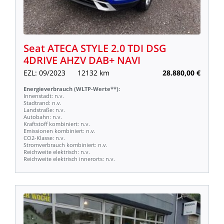
Seat
ATECA
STYLE
2.0
TDI
DSG
4DRIVE
AHZV
DAB+
NAVI
EZL:
09/2023
12132
km
28.880,00
€
Energieverbrauch
(WLTP-Werte**):
Innenstadt:
n.v.
Stadtrand:
n.v.
Landstraße:
n.v.
Autobahn:
n.v.
Kraftstoff
kombiniert:
n.v.
Emissionen
kombiniert:
n.v.
CO2-Klasse:
n.v.
Stromverbrauch
kombiniert:
n.v.
Reichweite
elektrisch:
n.v.
Reichweite
elektrisch
innerorts:
n.v.