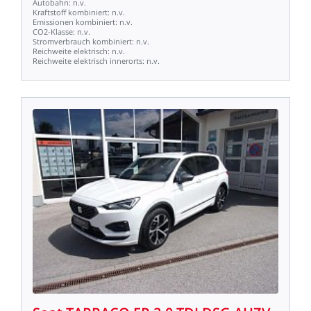
Autobahn:
n.v.
Kraftstoff
kombiniert:
n.v.
Emissionen
kombiniert:
n.v.
CO2-Klasse:
n.v.
Stromverbrauch
kombiniert:
n.v.
Reichweite
elektrisch:
n.v.
Reichweite
elektrisch
innerorts:
n.v.