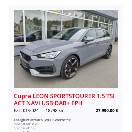
Cupra
LEON
SPORTSTOURER
1.5
TSI
ACT
NAVI
USB
DAB+
EPH
EZL:
01/2024
18798
km
27.990,00
€
Energieverbrauch
(WLTP-Werte**):
Innenstadt:
n.v.
Stadtrand:
n.v.