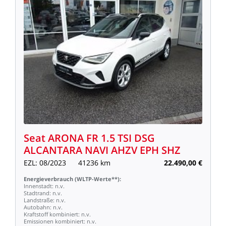
Seat
ARONA
FR
1.5
TSI
DSG
ALCANTARA
NAVI
AHZV
EPH
SHZ
EZL:
08/2023
41236
km
22.490,00
€
Energieverbrauch
(WLTP-Werte**):
Innenstadt:
n.v.
Stadtrand:
n.v.
Landstraße:
n.v.
Autobahn:
n.v.
Kraftstoff
kombiniert:
n.v.
Emissionen
kombiniert:
n.v.