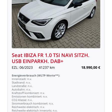
Seat
IBIZA
FR
1.0
TSI
NAVI
SITZH.
USB
EINPARKH.
DAB+
EZL:
06/2023
41237
km
18.990,00
€
Energieverbrauch
(WLTP-Werte**):
Innenstadt:
n.v.
Stadtrand:
n.v.
Landstraße:
n.v.
Autobahn:
n.v.
Kraftstoff
kombiniert:
n.v.
Emissionen
kombiniert:
n.v.
CO2-Klasse:
n.v.
Stromverbrauch
kombiniert:
n.v.
Reichweite
elektrisch:
n.v.
Reichweite
elektrisch
innerorts:
n.v.