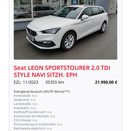
Seat
LEON
SPORTSTOURER
2.0
TDI
STYLE
NAVI
SITZH.
EPH
EZL:
11/2023
35355
km
21.990,00
€
Energieverbrauch
(WLTP-Werte**):
Innenstadt:
n.v.
Stadtrand:
n.v.
Landstraße:
n.v.
Autobahn:
n.v.
Kraftstoff
kombiniert:
n.v.
Emissionen
kombiniert:
n.v.
CO2-Klasse:
n.v.
Stromverbrauch
kombiniert:
n.v.
Reichweite
elektrisch:
n.v.