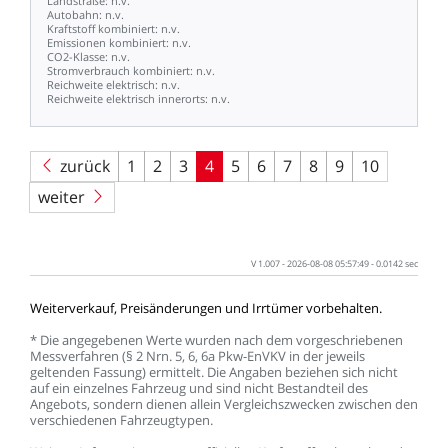
Landstraße:
n.v.
Autobahn:
n.v.
Kraftstoff
kombiniert:
n.v.
Emissionen
kombiniert:
n.v.
CO2-Klasse:
n.v.
Stromverbrauch
kombiniert:
n.v.
Reichweite
elektrisch:
n.v.
Reichweite
elektrisch
innerorts:
n.v.
zurück
1
2
3
4
5
6
7
8
9
10
weiter
V
1.007
-
2026-08-08
05:57:49
-
0.0142
sec
Weiterverkauf,
Preisänderungen
und
Irrtümer
vorbehalten.
*
Die
angegebenen
Werte
wurden
nach
dem
vorgeschriebenen
Messverfahren
(§
2
Nrn.
5,
6,
6a
Pkw-EnVKV
in
der
jeweils
geltenden
Fassung)
ermittelt.
Die
Angaben
beziehen
sich
nicht
auf
ein
einzelnes
Fahrzeug
und
sind
nicht
Bestandteil
des
Angebots,
sondern
dienen
allein
Vergleichszwecken
zwischen
den
verschiedenen
Fahrzeugtypen.