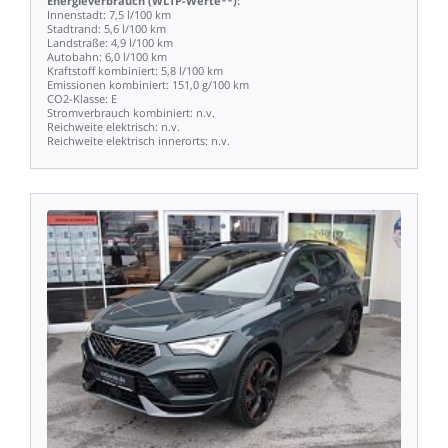
Energieverbrauch
(WLTP-Werte**):
Innenstadt:
7,5
l/100
km
Stadtrand:
5,6
l/100
km
Landstraße:
4,9
l/100
km
Autobahn:
6,0
l/100
km
Kraftstoff
kombiniert:
5,8
l/100
km
Emissionen
kombiniert:
151,0
g/100
km
CO2-Klasse:
E
Stromverbrauch
kombiniert:
n.v.
Reichweite
elektrisch:
n.v.
Reichweite
elektrisch
innerorts:
n.v.