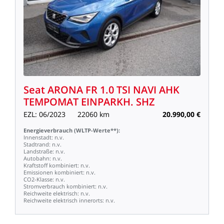
Seat
ARONA
FR
1.0
TSI
NAVI
AHK
TEMPOMAT
EINPARKH.
SHZ
EZL:
06/2023
22060
km
20.990,00
€
Energieverbrauch
(WLTP-Werte**):
Innenstadt:
n.v.
Stadtrand:
n.v.
Landstraße:
n.v.
Autobahn:
n.v.
Kraftstoff
kombiniert:
n.v.
Emissionen
kombiniert:
n.v.
CO2-Klasse:
n.v.
Stromverbrauch
kombiniert:
n.v.
Reichweite
elektrisch:
n.v.
Reichweite
elektrisch
innerorts:
n.v.