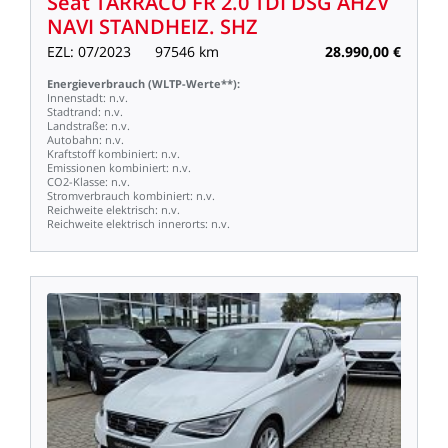
Seat
TARRACO
FR
2.0
TDI
DSG
AHZV
NAVI
STANDHEIZ.
SHZ
EZL:
07/2023
97546
km
28.990,00
€
Energieverbrauch
(WLTP-Werte**):
Innenstadt:
n.v.
Stadtrand:
n.v.
Landstraße:
n.v.
Autobahn:
n.v.
Kraftstoff
kombiniert:
n.v.
Emissionen
kombiniert:
n.v.
CO2-Klasse:
n.v.
Stromverbrauch
kombiniert:
n.v.
Reichweite
elektrisch:
n.v.
Reichweite
elektrisch
innerorts:
n.v.