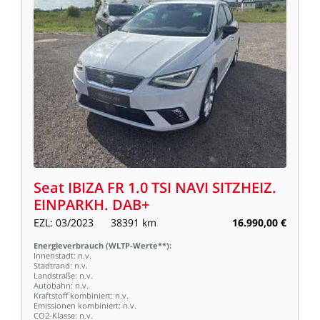
Seat
IBIZA
FR
1.0
TSI
NAVI
SITZHEIZ.
EINPARKH.
DAB+
EZL:
03/2023
38391
km
16.990,00
€
Energieverbrauch
(WLTP-Werte**):
Innenstadt:
n.v.
Stadtrand:
n.v.
Landstraße:
n.v.
Autobahn:
n.v.
Kraftstoff
kombiniert:
n.v.
Emissionen
kombiniert:
n.v.
CO2-Klasse:
n.v.