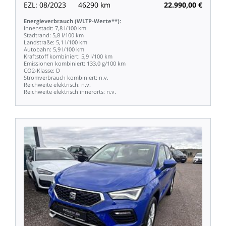
EZL:
08/2023
46290
km
22.990,00
€
Energieverbrauch
(WLTP-Werte**):
Innenstadt:
7,8
l/100
km
Stadtrand:
5,8
l/100
km
Landstraße:
5,1
l/100
km
Autobahn:
5,9
l/100
km
Kraftstoff
kombiniert:
5,9
l/100
km
Emissionen
kombiniert:
133,0
g/100
km
CO2-Klasse:
D
Stromverbrauch
kombiniert:
n.v.
Reichweite
elektrisch:
n.v.
Reichweite
elektrisch
innerorts:
n.v.