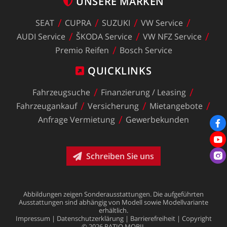
UNSERE
MARKEN
SEAT
CUPRA
SUZUKI
VW
Service
AUDI
Service
ŠKODA
Service
VW
NFZ
Service
Premio
Reifen
Bosch
Service
QUICKLINKS
Fahrzeugsuche
Finanzierung
/
Leasing
Fahrzeugankauf
Versicherung
Mietangebote
Anfrage
Vermietung
Gewerbekunden
Schreiben Sie uns
Abbildungen
zeigen
Sonderausstattungen.
Die
aufgeführten
Ausstattungen
sind
abhängig
von
Modell
sowie
Modellvariante
erhältlich.
Impressum
|
Datenschutzerklärung
|
Barrierefreiheit
|
Copyright
©
2026
RATIO
MOBIL