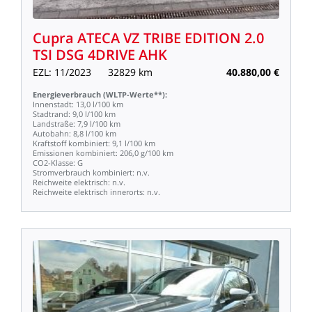
Cupra
ATECA
VZ
TRIBE
EDITION
2.0
TSI
DSG
4DRIVE
AHK
EZL:
11/2023
32829
km
40.880,00
€
Energieverbrauch
(WLTP-Werte**):
Innenstadt:
13,0
l/100
km
Stadtrand:
9,0
l/100
km
Landstraße:
7,9
l/100
km
Autobahn:
8,8
l/100
km
Kraftstoff
kombiniert:
9,1
l/100
km
Emissionen
kombiniert:
206,0
g/100
km
CO2-Klasse:
G
Stromverbrauch
kombiniert:
n.v.
Reichweite
elektrisch:
n.v.
Reichweite
elektrisch
innerorts:
n.v.