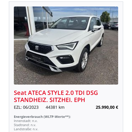
Seat
ATECA
STYLE
2.0
TDI
DSG
STANDHEIZ.
SITZHEI.
EPH
EZL:
06/2023
44381
km
25.990,00
€
Energieverbrauch
(WLTP-Werte**):
Innenstadt:
n.v.
Stadtrand:
n.v.
Landstraße:
n.v.