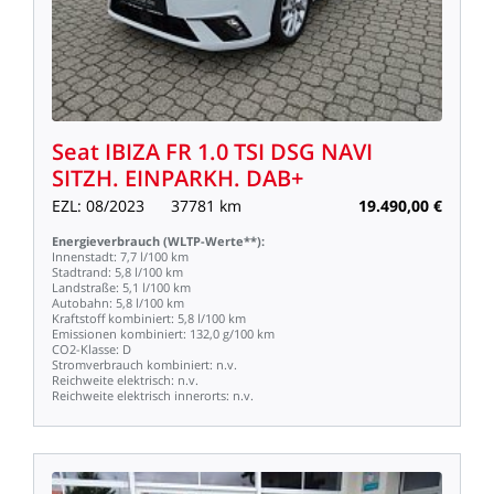
Seat
IBIZA
FR
1.0
TSI
DSG
NAVI
SITZH.
EINPARKH.
DAB+
EZL:
08/2023
37781
km
19.490,00
€
Energieverbrauch
(WLTP-Werte**):
Innenstadt:
7,7
l/100
km
Stadtrand:
5,8
l/100
km
Landstraße:
5,1
l/100
km
Autobahn:
5,8
l/100
km
Kraftstoff
kombiniert:
5,8
l/100
km
Emissionen
kombiniert:
132,0
g/100
km
CO2-Klasse:
D
Stromverbrauch
kombiniert:
n.v.
Reichweite
elektrisch:
n.v.
Reichweite
elektrisch
innerorts:
n.v.