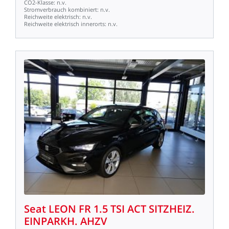
CO2-Klasse:
n.v.
Stromverbrauch
kombiniert:
n.v.
Reichweite
elektrisch:
n.v.
Reichweite
elektrisch
innerorts:
n.v.
Seat
LEON
FR
1.5
TSI
ACT
SITZHEIZ.
EINPARKH.
AHZV