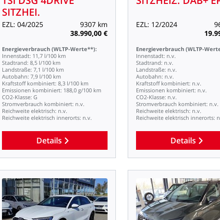
TSI
DSG
4DRIVE
SITZHEIZ.
DAB+
E
SITZHEI.
EZL:
04/2025
9307
km
EZL:
12/2024
9
38.990,00
€
19.9
Energieverbrauch
(WLTP-Werte**):
Energieverbrauch
(WLTP-Werte
Innenstadt:
11,7
l/100
km
Innenstadt:
n.v.
Stadtrand:
8,5
l/100
km
Stadtrand:
n.v.
Landstraße:
7,1
l/100
km
Landstraße:
n.v.
Autobahn:
7,9
l/100
km
Autobahn:
n.v.
Kraftstoff
kombiniert:
8,3
l/100
km
Kraftstoff
kombiniert:
n.v.
Emissionen
kombiniert:
188,0
g/100
km
Emissionen
kombiniert:
n.v.
CO2-Klasse:
G
CO2-Klasse:
n.v.
Stromverbrauch
kombiniert:
n.v.
Stromverbrauch
kombiniert:
n.v.
Reichweite
elektrisch:
n.v.
Reichweite
elektrisch:
n.v.
Reichweite
elektrisch
innerorts:
n.v.
Reichweite
elektrisch
innerorts:
n
Details
Details