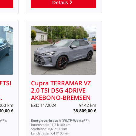
Details
ETSI
Cupra
TERRAMAR
VZ
2.0
TSI
DSG
4DRIVE
.
AKEBONO-BREMSEN
000
km
EZL:
11/2024
9142
km
60,00
€
38.809,00
€
**):
Energieverbrauch
(WLTP-Werte**):
Innenstadt:
11,7
l/100
km
Stadtrand:
8,6
l/100
km
Landstraße:
7,4
l/100
km