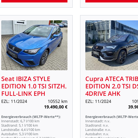
Seat
IBIZA
STYLE
Cupra
ATECA
TRI
EDITION
1.0
TSI
SITZH.
EDITION
2.0
TSI
D
FULL-LINK
EPH
4DRIVE
AHK
EZL:
11/2024
10552
km
EZL:
11/2024
10
19.490,00
€
39.9
Energieverbrauch
(WLTP-Werte**):
Energieverbrauch
(WLTP-Werte
Innenstadt:
6,7
l/100
km
Innenstadt:
n.v.
Stadtrand:
5,1
l/100
km
Stadtrand:
n.v.
Landstraße:
4,4
l/100
km
Landstraße:
n.v.
Autobahn:
5,3
l/100
km
Autobahn:
n.v.