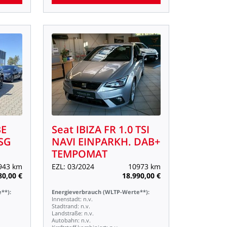
BE
Seat
IBIZA
FR
1.0
TSI
SG
NAVI
EINPARKH.
DAB+
TEMPOMAT
943
km
EZL:
03/2024
10973
km
80,00
€
18.990,00
€
**):
Energieverbrauch
(WLTP-Werte**):
Innenstadt:
n.v.
Stadtrand:
n.v.
Landstraße:
n.v.
Autobahn:
n.v.