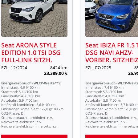
Seat
ARONA
STYLE
Seat
IBIZA
FR
1.5
EDITION
1.0
TSI
DSG
DSG
NAVI
AHZV-
FULL-LINK
SITZH.
VORBER.
SITZHEIZ
EZL:
12/2024
8424
km
EZL:
07/2025
8
23.389,00
€
26.9
Energieverbrauch
(WLTP-Werte**):
Energieverbrauch
(WLTP-Werte
Innenstadt:
6,9
l/100
km
Innenstadt:
7,4
l/100
km
Stadtrand:
5,4
l/100
km
Stadtrand:
5,6
l/100
km
Landstraße:
4,8
l/100
km
Landstraße:
4,9
l/100
km
Autobahn:
5,9
l/100
km
Autobahn:
5,8
l/100
km
Kraftstoff
kombiniert:
5,6
l/100
km
Kraftstoff
kombiniert:
5,7
l/100
k
Emissionen
kombiniert:
127,0
g/100
km
Emissionen
kombiniert:
129,0
g/
CO2-Klasse:
D
CO2-Klasse:
D
Stromverbrauch
kombiniert:
n.v.
Stromverbrauch
kombiniert:
n.v.
Reichweite
elektrisch:
n.v.
Reichweite
elektrisch:
n.v.
Reichweite
elektrisch
innerorts:
n.v.
Reichweite
elektrisch
innerorts:
n