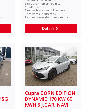
Kraftstoff
kombiniert:
n.v.
Emissionen
kombiniert:
n.v.
CO2-Klasse:
n.v.
Stromverbrauch
kombiniert:
n.v.
Reichweite
elektrisch:
n.v.
.v.
Reichweite
elektrisch
innerorts:
n.v.
Details
Cupra
BORN
EDITION
DSG
DYNAMIC
170
KW
60
KWH
5
J.GAR.
NAVI