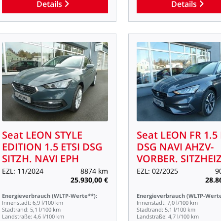
Details
Details
Seat
LEON
STYLE
Seat
LEON
FR
1.5
EDITION
1.5
ETSI
DSG
DSG
NAVI
AHZV-
SITZH.
NAVI
EPH
VORBER.
SITZHEIZ
EZL:
11/2024
8874
km
EZL:
02/2025
9
25.930,00
€
28.8
Energieverbrauch
(WLTP-Werte**):
Energieverbrauch
(WLTP-Werte
Innenstadt:
6,9
l/100
km
Innenstadt:
7,0
l/100
km
Stadtrand:
5,1
l/100
km
Stadtrand:
5,1
l/100
km
Landstraße:
4,6
l/100
km
Landstraße:
4,7
l/100
km