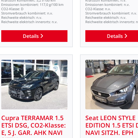
Kraftstoff
kombiniert:
5,2
l/100
km
Kraftstoff
kombiniert:
n.v.
Emissionen
kombiniert:
117,0
g/100
km
Emissionen
kombiniert:
n.v.
CO2-Klasse:
D
CO2-Klasse:
n.v.
Stromverbrauch
kombiniert:
n.v.
Stromverbrauch
kombiniert:
n.v.
Reichweite
elektrisch:
n.v.
Reichweite
elektrisch:
n.v.
Reichweite
elektrisch
innerorts:
n.v.
Reichweite
elektrisch
innerorts:
n
Details
Details
Cupra
TERRAMAR
1.5
Seat
LEON
STYLE
ETSI
DSG,
CO2-Klasse:
EDITION
1.5
ETSI
E,
5
J.
GAR.
AHK
NAVI
NAVI
SITZH.
EPH