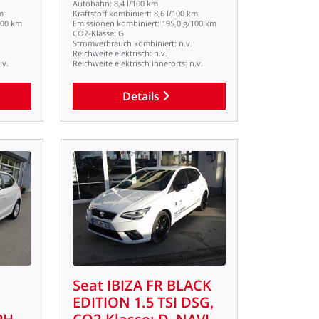
Autobahn:
8,4
l/100
km
m
Kraftstoff
kombiniert:
8,6
l/100
km
100
km
Emissionen
kombiniert:
195,0
g/100
km
CO2-Klasse:
G
Stromverbrauch
kombiniert:
n.v.
Reichweite
elektrisch:
n.v.
.v.
Reichweite
elektrisch
innerorts:
n.v.
Details
Seat
IBIZA
FR
BLACK
EDITION
1.5
TSI
DSG,