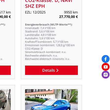
PH
CO2-Klasse:
D,
NAVI
SHZ
EPH
617
km
EZL:
12/2025
9950
km
90,00
€
27.770,00
€
**):
Energieverbrauch
(WLTP-Werte**):
Innenstadt:
7,4
l/100
km
Stadtrand:
5,6
l/100
km
Landstraße:
4,8
l/100
km
Autobahn:
5,8
l/100
km
Kraftstoff
kombiniert:
5,7
l/100
km
Emissionen
kombiniert:
128,0
g/100
km
CO2-Klasse:
D
Stromverbrauch
kombiniert:
n.v.
Reichweite
elektrisch:
n.v.
.v.
Reichweite
elektrisch
innerorts:
n.v.
Details