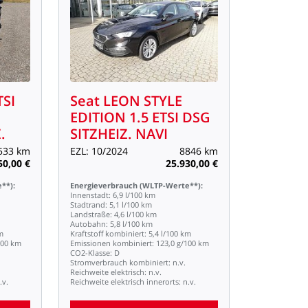
TSI
Seat
LEON
STYLE
EDITION
1.5
ETSI
DSG
.
SITZHEIZ.
NAVI
533
km
EZL:
10/2024
8846
km
50,00
€
25.930,00
€
**):
Energieverbrauch
(WLTP-Werte**):
Innenstadt:
6,9
l/100
km
Stadtrand:
5,1
l/100
km
Landstraße:
4,6
l/100
km
Autobahn:
5,8
l/100
km
m
Kraftstoff
kombiniert:
5,4
l/100
km
100
km
Emissionen
kombiniert:
123,0
g/100
km
CO2-Klasse:
D
Stromverbrauch
kombiniert:
n.v.
Reichweite
elektrisch:
n.v.
.v.
Reichweite
elektrisch
innerorts:
n.v.