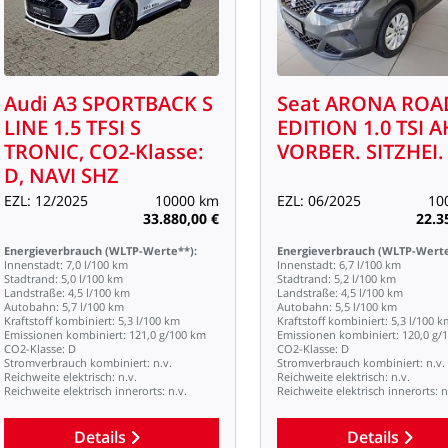
Audi
A3
SPORTBACK
S
Seat
ARONA
ROA
LINE
1.5
TFSI
S
EDITION
1.0
TSI
A
TRONIC,
CO2-Klasse:
VORBER.
SITZHEI.
D,
NAVI
SHZ
EZL:
12/2025
10000
km
EZL:
06/2025
10
33.880,00
€
22.3
Energieverbrauch
(WLTP-Werte**):
Energieverbrauch
(WLTP-Werte
Innenstadt:
7,0
l/100
km
Innenstadt:
6,7
l/100
km
Stadtrand:
5,0
l/100
km
Stadtrand:
5,2
l/100
km
Landstraße:
4,5
l/100
km
Landstraße:
4,5
l/100
km
Autobahn:
5,7
l/100
km
Autobahn:
5,5
l/100
km
Kraftstoff
kombiniert:
5,3
l/100
km
Kraftstoff
kombiniert:
5,3
l/100
k
Emissionen
kombiniert:
121,0
g/100
km
Emissionen
kombiniert:
120,0
g/
CO2-Klasse:
D
CO2-Klasse:
D
Stromverbrauch
kombiniert:
n.v.
Stromverbrauch
kombiniert:
n.v.
Reichweite
elektrisch:
n.v.
Reichweite
elektrisch:
n.v.
Reichweite
elektrisch
innerorts:
n.v.
Reichweite
elektrisch
innerorts:
n
Details
Details