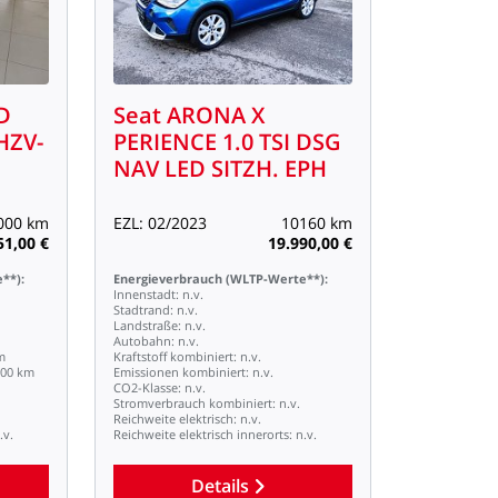
D
Seat
ARONA
X
HZV-
PERIENCE
1.0
TSI
DSG
NAV
LED
SITZH.
EPH
000
km
EZL:
02/2023
10160
km
51,00
€
19.990,00
€
**):
Energieverbrauch
(WLTP-Werte**):
Innenstadt:
n.v.
Stadtrand:
n.v.
Landstraße:
n.v.
Autobahn:
n.v.
m
Kraftstoff
kombiniert:
n.v.
100
km
Emissionen
kombiniert:
n.v.
CO2-Klasse:
n.v.
Stromverbrauch
kombiniert:
n.v.
Reichweite
elektrisch:
n.v.
.v.
Reichweite
elektrisch
innerorts:
n.v.
Details