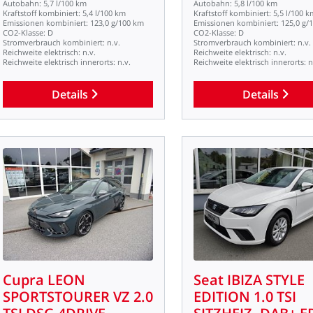
Autobahn:
5,7
l/100
km
Autobahn:
5,8
l/100
km
Kraftstoff
kombiniert:
5,4
l/100
km
Kraftstoff
kombiniert:
5,5
l/100
k
Emissionen
kombiniert:
123,0
g/100
km
Emissionen
kombiniert:
125,0
g/
CO2-Klasse:
D
CO2-Klasse:
D
Stromverbrauch
kombiniert:
n.v.
Stromverbrauch
kombiniert:
n.v.
Reichweite
elektrisch:
n.v.
Reichweite
elektrisch:
n.v.
Reichweite
elektrisch
innerorts:
n.v.
Reichweite
elektrisch
innerorts:
n
Details
Details
Cupra
LEON
Seat
IBIZA
STYLE
SPORTSTOURER
VZ
2.0
EDITION
1.0
TSI