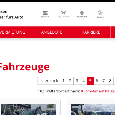
hsen
ner fürs Auto
VERMIETUNG
ANGEBOTE
KARRIERE
Fahrzeuge
zurück
1
2
3
4
5
6
7
8
182
Treffer
sortiert
nach:
Kilometer
aufsteig