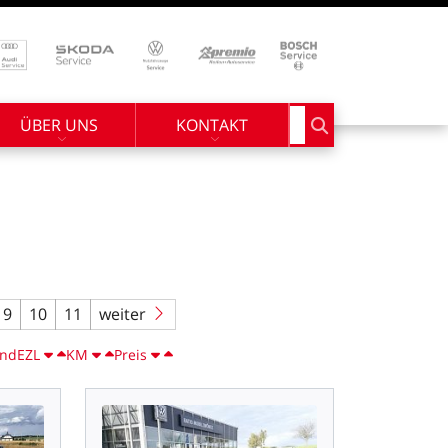
ÜBER UNS
KONTAKT
Suchbegriff eingebe
9
10
11
weiter
end
EZL
KM
Preis