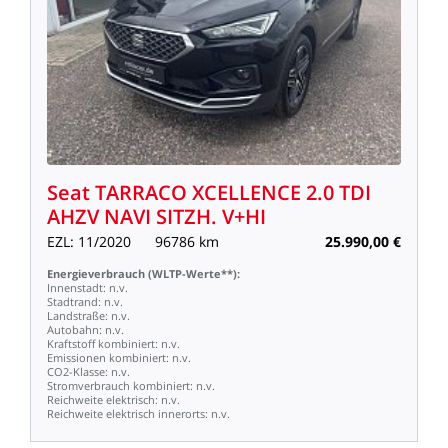
Seat
TARRACO
XCELLENCE
2.0
TDI
AHZV
NAVI
SITZH.
V+HI
EZL:
11/2020
96786
km
25.990,00
€
Energieverbrauch
(WLTP-Werte**):
Innenstadt:
n.v.
Stadtrand:
n.v.
Landstraße:
n.v.
Autobahn:
n.v.
Kraftstoff
kombiniert:
n.v.
Emissionen
kombiniert:
n.v.
CO2-Klasse:
n.v.
Stromverbrauch
kombiniert:
n.v.
Reichweite
elektrisch:
n.v.
Reichweite
elektrisch
innerorts:
n.v.