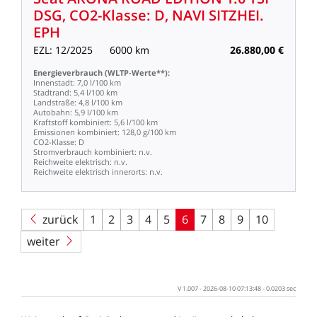
DSG,
CO2-Klasse:
D,
NAVI
SITZHEI.
EPH
EZL:
12/2025
6000
km
26.880,00
€
Energieverbrauch
(WLTP-Werte**):
Innenstadt:
7,0
l/100
km
Stadtrand:
5,4
l/100
km
Landstraße:
4,8
l/100
km
Autobahn:
5,9
l/100
km
Kraftstoff
kombiniert:
5,6
l/100
km
Emissionen
kombiniert:
128,0
g/100
km
CO2-Klasse:
D
Stromverbrauch
kombiniert:
n.v.
Reichweite
elektrisch:
n.v.
Reichweite
elektrisch
innerorts:
n.v.
zurück
1
2
3
4
5
6
7
8
9
10
weiter
V
1.007
-
2026-08-10
07:13:48
-
0.0203
sec