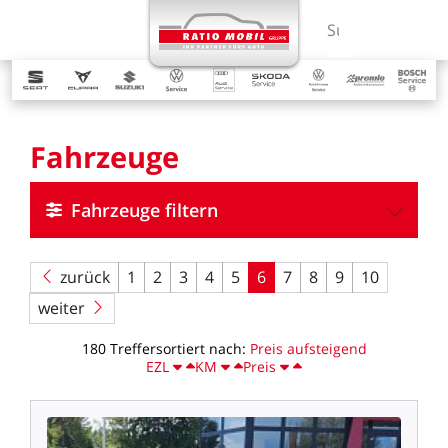
MENÜ
Suchbegriff ein
Fahrzeuge
Fahrzeuge filtern
zurück
1
2
3
4
5
6
7
8
9
10
weiter
180
Treffer
sortiert
nach:
Preis
aufsteigend
EZL
KM
Preis