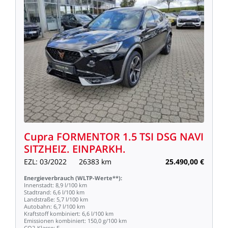
Cupra
FORMENTOR
1.5
TSI
DSG
NAVI
SITZHEIZ.
EINPARKH.
EZL:
03/2022
26383
km
25.490,00
€
Energieverbrauch
(WLTP-Werte**):
Innenstadt:
8,9
l/100
km
Stadtrand:
6,6
l/100
km
Landstraße:
5,7
l/100
km
Autobahn:
6,7
l/100
km
Kraftstoff
kombiniert:
6,6
l/100
km
Emissionen
kombiniert:
150,0
g/100
km
CO2-Klasse:
E