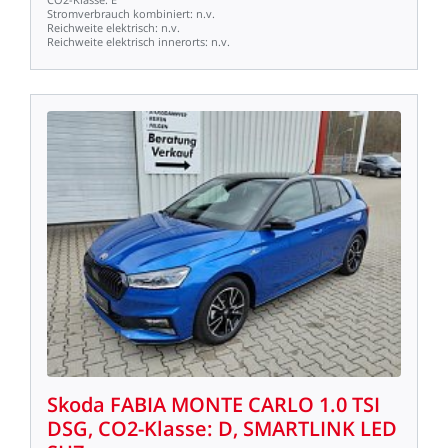
Stromverbrauch
kombiniert:
n.v.
Reichweite
elektrisch:
n.v.
Reichweite
elektrisch
innerorts:
n.v.
Skoda
FABIA
MONTE
CARLO
1.0
TSI
DSG,
CO2-Klasse:
D,
SMARTLINK
LED