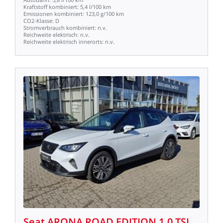
Kraftstoff
kombiniert:
5,4
l/100
km
Emissionen
kombiniert:
123,0
g/100
km
CO2-Klasse:
D
Stromverbrauch
kombiniert:
n.v.
Reichweite
elektrisch:
n.v.
Reichweite
elektrisch
innerorts:
n.v.
Seat
ARONA
ROAD
EDITION
1.0
TSI