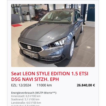
Seat
LEON
STYLE
EDITION
1.5
ETSI
DSG
NAVI
SITZH.
EPH
EZL:
12/2024
11000
km
26.840,00
€
Energieverbrauch
(WLTP-Werte**):
Innenstadt:
6,9
l/100
km
Stadtrand:
5,1
l/100
km
Landstraße:
4,6
l/100
km
Autobahn:
5,8
l/100
km