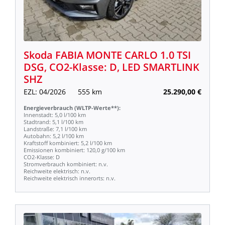
Skoda
FABIA
MONTE
CARLO
1.0
TSI
DSG,
CO2-Klasse:
D,
LED
SMARTLINK
SHZ
EZL:
04/2026
555
km
25.290,00
€
Energieverbrauch
(WLTP-Werte**):
Innenstadt:
5,0
l/100
km
Stadtrand:
5,1
l/100
km
Landstraße:
7,1
l/100
km
Autobahn:
5,2
l/100
km
Kraftstoff
kombiniert:
5,2
l/100
km
Emissionen
kombiniert:
120,0
g/100
km
CO2-Klasse:
D
Stromverbrauch
kombiniert:
n.v.
Reichweite
elektrisch:
n.v.
Reichweite
elektrisch
innerorts:
n.v.