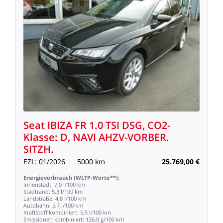
Seat
IBIZA
FR
1.0
TSI
DSG,
CO2-
Klasse:
D,
NAVI
AHZV-VORBER.
SITZH.
EZL:
01/2026
5000
km
25.769,00
€
Energieverbrauch
(WLTP-Werte**):
Innenstadt:
7,0
l/100
km
Stadtrand:
5,3
l/100
km
Landstraße:
4,8
l/100
km
Autobahn:
5,7
l/100
km
Kraftstoff
kombiniert:
5,5
l/100
km
Emissionen
kombiniert:
126,0
g/100
km