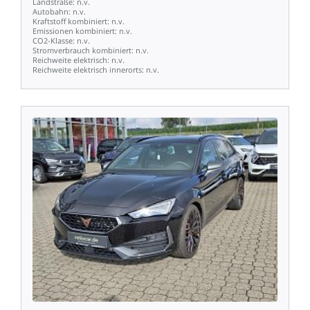
Landstraße:
n.v.
Autobahn:
n.v.
Kraftstoff
kombiniert:
n.v.
Emissionen
kombiniert:
n.v.
CO2-Klasse:
n.v.
Stromverbrauch
kombiniert:
n.v.
Reichweite
elektrisch:
n.v.
Reichweite
elektrisch
innerorts:
n.v.