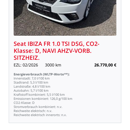
Seat
IBIZA
FR
1.0
TSI
DSG,
CO2-
Klasse:
D,
NAVI
AHZV-VORB.
SITZHEIZ.
EZL:
02/2026
3000
km
26.770,00
€
Energieverbrauch
(WLTP-Werte**):
Innenstadt:
7,0
l/100
km
Stadtrand:
5,3
l/100
km
Landstraße:
4,8
l/100
km
Autobahn:
5,7
l/100
km
Kraftstoff
kombiniert:
5,5
l/100
km
Emissionen
kombiniert:
126,0
g/100
km
CO2-Klasse:
D
Stromverbrauch
kombiniert:
n.v.
Reichweite
elektrisch:
n.v.
Reichweite
elektrisch
innerorts:
n.v.