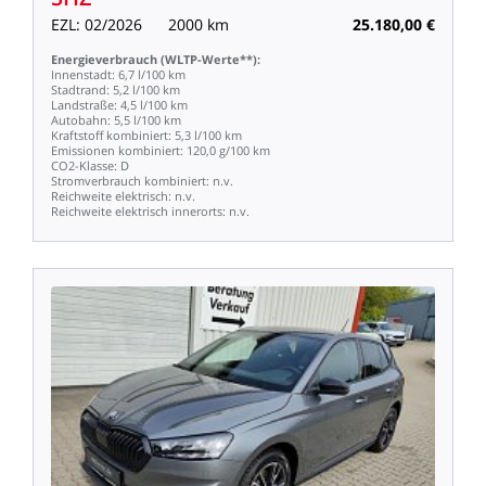
EZL:
02/2026
2000
km
25.180,00
€
Energieverbrauch
(WLTP-Werte**):
Innenstadt:
6,7
l/100
km
Stadtrand:
5,2
l/100
km
Landstraße:
4,5
l/100
km
Autobahn:
5,5
l/100
km
Kraftstoff
kombiniert:
5,3
l/100
km
Emissionen
kombiniert:
120,0
g/100
km
CO2-Klasse:
D
Stromverbrauch
kombiniert:
n.v.
Reichweite
elektrisch:
n.v.
Reichweite
elektrisch
innerorts:
n.v.