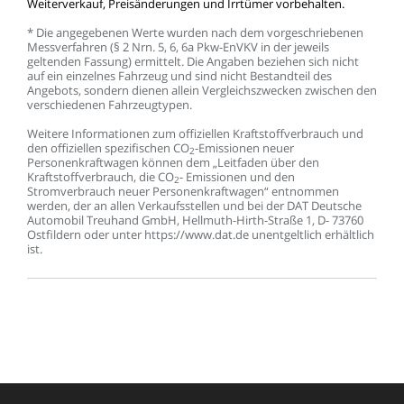
Weiterverkauf,
Preisänderungen
und
Irrtümer
vorbehalten.
*
Die
angegebenen
Werte
wurden
nach
dem
vorgeschriebenen
Messverfahren
(§
2
Nrn.
5,
6,
6a
Pkw-EnVKV
in
der
jeweils
geltenden
Fassung)
ermittelt.
Die
Angaben
beziehen
sich
nicht
auf
ein
einzelnes
Fahrzeug
und
sind
nicht
Bestandteil
des
Angebots,
sondern
dienen
allein
Vergleichszwecken
zwischen
den
verschiedenen
Fahrzeugtypen.
Weitere
Informationen
zum
offiziellen
Kraftstoffverbrauch
und
den
offiziellen
spezifischen
CO
-Emissionen
neuer
2
Personenkraftwagen
können
dem
„Leitfaden
über
den
Kraftstoffverbrauch,
die
CO
-
Emissionen
und
den
2
Stromverbrauch
neuer
Personenkraftwagen“
entnommen
werden,
der
an
allen
Verkaufsstellen
und
bei
der
DAT
Deutsche
Automobil
Treuhand
GmbH,
Hellmuth-Hirth-Straße
1,
D-
73760
Ostfildern
oder
unter
https://www.dat.de
unentgeltlich
erhältlich
ist.