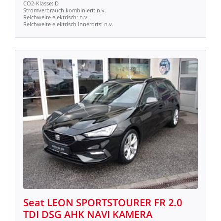
CO2-Klasse:
D
Stromverbrauch
kombiniert:
n.v.
Reichweite
elektrisch:
n.v.
Reichweite
elektrisch
innerorts:
n.v.
Seat
LEON
SPORTSTOURER
FR
2.0
TDI
DSG
AHK
NAVI
KAMERA