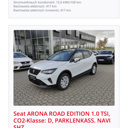
Stromverbrauch
kombiniert:
15,6
kWh/100
km
Reichweite
elektrisch:
417
km
Reichweite
elektrisch
innerorts:
417
km
Seat
ARONA
ROAD
EDITION
1.0
TSI,
CO2-Klasse:
D,
PARKLENKASS.
NAVI
SHZ