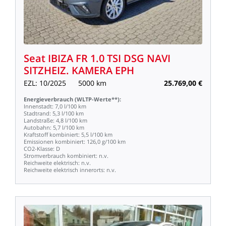
Seat
IBIZA
FR
1.0
TSI
DSG
NAVI
SITZHEIZ.
KAMERA
EPH
EZL:
10/2025
5000
km
25.769,00
€
Energieverbrauch
(WLTP-Werte**):
Innenstadt:
7,0
l/100
km
Stadtrand:
5,3
l/100
km
Landstraße:
4,8
l/100
km
Autobahn:
5,7
l/100
km
Kraftstoff
kombiniert:
5,5
l/100
km
Emissionen
kombiniert:
126,0
g/100
km
CO2-Klasse:
D
Stromverbrauch
kombiniert:
n.v.
Reichweite
elektrisch:
n.v.
Reichweite
elektrisch
innerorts:
n.v.