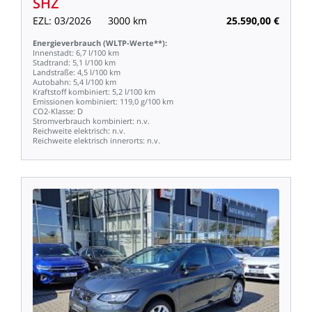
SHZ
EZL:
03/2026
3000
km
25.590,00
€
Energieverbrauch
(WLTP-Werte**):
Innenstadt:
6,7
l/100
km
Stadtrand:
5,1
l/100
km
Landstraße:
4,5
l/100
km
Autobahn:
5,4
l/100
km
Kraftstoff
kombiniert:
5,2
l/100
km
Emissionen
kombiniert:
119,0
g/100
km
CO2-Klasse:
D
Stromverbrauch
kombiniert:
n.v.
Reichweite
elektrisch:
n.v.
Reichweite
elektrisch
innerorts:
n.v.