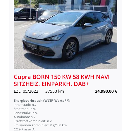
Cupra
BORN
150
KW
58
KWH
NAVI
SITZHEIZ.
EINPARKH.
DAB+
EZL:
05/2022
37550
km
24.990,00
€
Energieverbrauch
(WLTP-Werte**):
Innenstadt:
n.v.
Stadtrand:
n.v.
Landstraße:
n.v.
Autobahn:
n.v.
Kraftstoff
kombiniert:
n.v.
Emissionen
kombiniert:
0
g/100
km
CO2-Klasse:
A