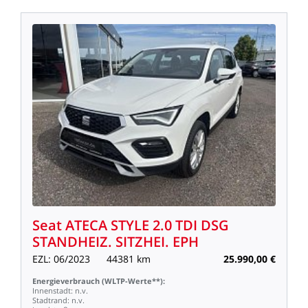
Seat
ATECA
STYLE
2.0
TDI
DSG
STANDHEIZ.
SITZHEI.
EPH
EZL:
06/2023
44381
km
25.990,00
€
Energieverbrauch
(WLTP-Werte**):
Innenstadt:
n.v.
Stadtrand:
n.v.