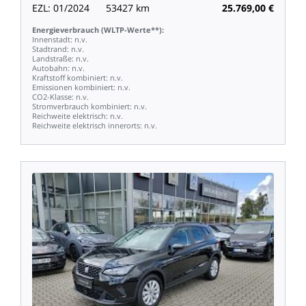
EZL:
01/2024
53427
km
25.769,00
€
Energieverbrauch
(WLTP-Werte**):
Innenstadt:
n.v.
Stadtrand:
n.v.
Landstraße:
n.v.
Autobahn:
n.v.
Kraftstoff
kombiniert:
n.v.
Emissionen
kombiniert:
n.v.
CO2-Klasse:
n.v.
Stromverbrauch
kombiniert:
n.v.
Reichweite
elektrisch:
n.v.
Reichweite
elektrisch
innerorts:
n.v.