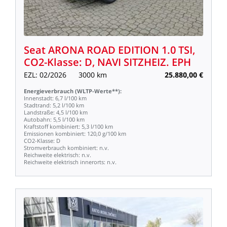
Seat
ARONA
ROAD
EDITION
1.0
TSI,
CO2-Klasse:
D,
NAVI
SITZHEIZ.
EPH
EZL:
02/2026
3000
km
25.880,00
€
Energieverbrauch
(WLTP-Werte**):
Innenstadt:
6,7
l/100
km
Stadtrand:
5,2
l/100
km
Landstraße:
4,5
l/100
km
Autobahn:
5,5
l/100
km
Kraftstoff
kombiniert:
5,3
l/100
km
Emissionen
kombiniert:
120,0
g/100
km
CO2-Klasse:
D
Stromverbrauch
kombiniert:
n.v.
Reichweite
elektrisch:
n.v.
Reichweite
elektrisch
innerorts:
n.v.