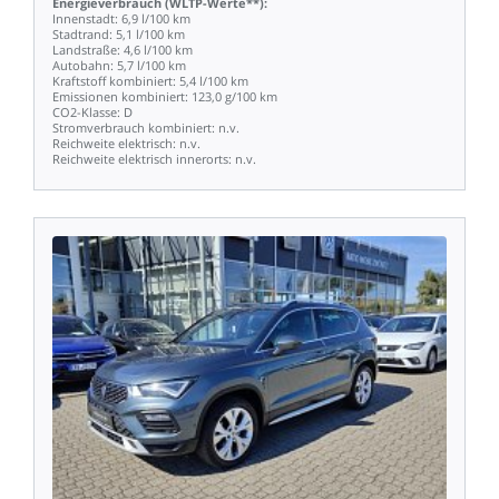
Energieverbrauch
(WLTP-Werte**):
Innenstadt:
6,9
l/100
km
Stadtrand:
5,1
l/100
km
Landstraße:
4,6
l/100
km
Autobahn:
5,7
l/100
km
Kraftstoff
kombiniert:
5,4
l/100
km
Emissionen
kombiniert:
123,0
g/100
km
CO2-Klasse:
D
Stromverbrauch
kombiniert:
n.v.
Reichweite
elektrisch:
n.v.
Reichweite
elektrisch
innerorts:
n.v.