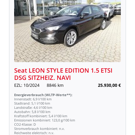
Seat
LEON
STYLE
EDITION
1.5
ETSI
DSG
SITZHEIZ.
NAVI
EZL:
10/2024
8846
km
25.930,00
€
Energieverbrauch
(WLTP-Werte**):
Innenstadt:
6,9
l/100
km
Stadtrand:
5,1
l/100
km
Landstraße:
4,6
l/100
km
Autobahn:
5,8
l/100
km
Kraftstoff
kombiniert:
5,4
l/100
km
Emissionen
kombiniert:
123,0
g/100
km
CO2-Klasse:
D
Stromverbrauch
kombiniert:
n.v.
Reichweite
elektrisch:
n.v.