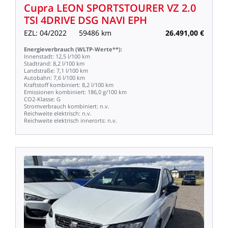
Cupra
LEON
SPORTSTOURER
VZ
2.0
TSI
4DRIVE
DSG
NAVI
EPH
EZL:
04/2022
59486
km
26.491,00
€
Energieverbrauch
(WLTP-Werte**):
Innenstadt:
12,5
l/100
km
Stadtrand:
8,2
l/100
km
Landstraße:
7,1
l/100
km
Autobahn:
7,6
l/100
km
Kraftstoff
kombiniert:
8,2
l/100
km
Emissionen
kombiniert:
186,0
g/100
km
CO2-Klasse:
G
Stromverbrauch
kombiniert:
n.v.
Reichweite
elektrisch:
n.v.
Reichweite
elektrisch
innerorts:
n.v.