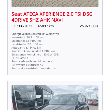
Seat
ATECA
XPERIENCE
2.0
TSI
DSG
4DRIVE
SHZ
AHK
NAVI
EZL:
06/2021
65897
km
25.971,00
€
Energieverbrauch
(WLTP-Werte**):
Innenstadt:
10,3
l/100
km
Stadtrand:
8,1
l/100
km
Landstraße:
7,0
l/100
km
Autobahn:
8,1
l/100
km
Kraftstoff
kombiniert:
8,1
l/100
km
Emissionen
kombiniert:
183,0
g/100
km
CO2-Klasse:
G
Stromverbrauch
kombiniert:
n.v.
Reichweite
elektrisch:
n.v.
Reichweite
elektrisch
innerorts:
n.v.