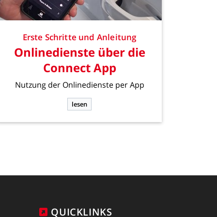
Erste
Schritte
und
Anleitung
Onlinedienste
über
die
Connect
App
Nutzung
der
Onlinedienste
per
App
lesen
QUICKLINKS