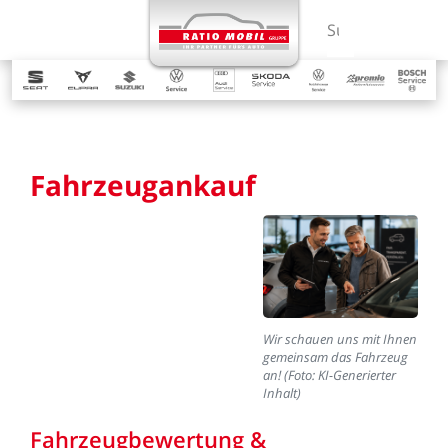
MENÜ
Suchbegriff ein
Fahrzeugankauf
Wir
schauen
uns
mit
Ihnen
gemeinsam
das
Fahrzeug
an!
(Foto:
KI-Generierter
Inhalt)
Fahrzeugbewertung
&