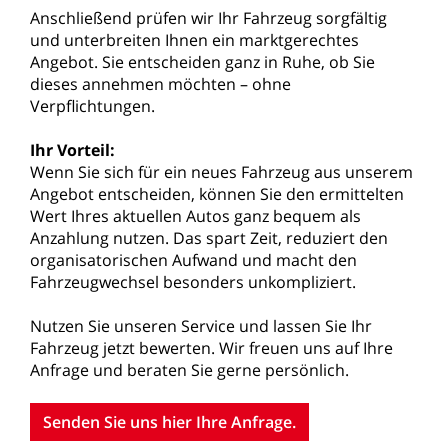
Anschließend
prüfen
wir
Ihr
Fahrzeug
sorgfältig
und
unterbreiten
Ihnen
ein
marktgerechtes
Angebot.
Sie
entscheiden
ganz
in
Ruhe,
ob
Sie
dieses
annehmen
möchten
–
ohne
Verpflichtungen.
Ihr
Vorteil:
Wenn
Sie
sich
für
ein
neues
Fahrzeug
aus
unserem
Angebot
entscheiden,
können
Sie
den
ermittelten
Wert
Ihres
aktuellen
Autos
ganz
bequem
als
Anzahlung
nutzen.
Das
spart
Zeit,
reduziert
den
organisatorischen
Aufwand
und
macht
den
Fahrzeugwechsel
besonders
unkompliziert.
Nutzen
Sie
unseren
Service
und
lassen
Sie
Ihr
Fahrzeug
jetzt
bewerten.
Wir
freuen
uns
auf
Ihre
Anfrage
und
beraten
Sie
gerne
persönlich.
Senden Sie uns hier Ihre Anfrage.