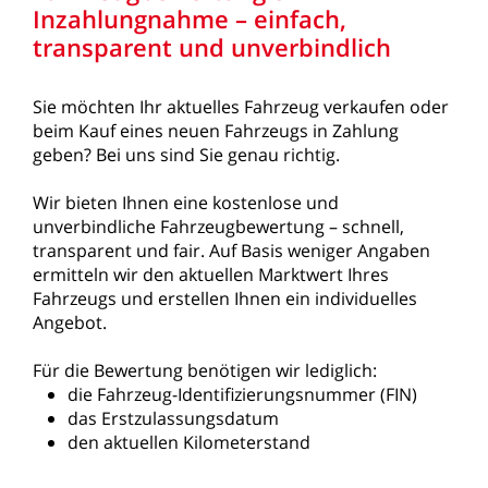
Inzahlungnahme
–
einfach,
transparent
und
unverbindlich
Sie
möchten
Ihr
aktuelles
Fahrzeug
verkaufen
oder
beim
Kauf
eines
neuen
Fahrzeugs
in
Zahlung
geben?
Bei
uns
sind
Sie
genau
richtig.
Wir
bieten
Ihnen
eine
kostenlose
und
unverbindliche
Fahrzeugbewertung
–
schnell,
transparent
und
fair.
Auf
Basis
weniger
Angaben
ermitteln
wir
den
aktuellen
Marktwert
Ihres
Fahrzeugs
und
erstellen
Ihnen
ein
individuelles
Angebot.
Für
die
Bewertung
benötigen
wir
lediglich:
die
Fahrzeug-Identifizierungsnummer
(FIN)
das
Erstzulassungsdatum
den
aktuellen
Kilometerstand