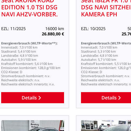
Seat
ARONA
ROAD
Seat
IBIZA
FR
1.0
EDITION
1.0
TSI
DSG
DSG
NAVI
SITZHEI
NAVI
AHZV-VORBER.
KAMERA
EPH
EZL:
11/2025
16000
km
EZL:
10/2025
5
26.880,00
€
25.7
Energieverbrauch
(WLTP-Werte**):
Energieverbrauch
(WLTP-Werte
Innenstadt:
7,0
l/100
km
Innenstadt:
7,0
l/100
km
Stadtrand:
5,4
l/100
km
Stadtrand:
5,3
l/100
km
Landstraße:
4,8
l/100
km
Landstraße:
4,8
l/100
km
Autobahn:
5,9
l/100
km
Autobahn:
5,7
l/100
km
Kraftstoff
kombiniert:
5,6
l/100
km
Kraftstoff
kombiniert:
5,5
l/100
k
Emissionen
kombiniert:
128,0
g/100
km
Emissionen
kombiniert:
126,0
g/
CO2-Klasse:
D
CO2-Klasse:
D
Stromverbrauch
kombiniert:
n.v.
Stromverbrauch
kombiniert:
n.v.
Reichweite
elektrisch:
n.v.
Reichweite
elektrisch:
n.v.
Reichweite
elektrisch
innerorts:
n.v.
Reichweite
elektrisch
innerorts:
n
Details
Details