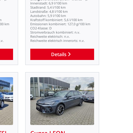
Innenstadt:
6,9
l/100
km
Stadtrand:
5,4
l/100
km
Landstraße:
4,8
l/100
km
Autobahn:
5,9
l/100
km
m
Kraftstoff
kombiniert:
5,6
l/100
km
100
km
Emissionen
kombiniert:
127,0
g/100
km
CO2-Klasse:
D
Stromverbrauch
kombiniert:
n.v.
Reichweite
elektrisch:
n.v.
.v.
Reichweite
elektrisch
innerorts:
n.v.
Details