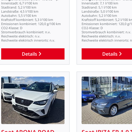
Innenstadt:
6,7
l/100
km
Innenstadt:
7,1
l/100
km
Stadtrand:
5,2
l/100
km
Stadtrand:
5,1
l/100
km
Landstraße:
4,5
l/100
km
Landstraße:
5,0
l/100
km
Autobahn:
5,5
l/100
km
Autobahn:
5,2
l/100
km
Kraftstoff
kombiniert:
5,3
l/100
km
Kraftstoff
kombiniert:
5,2
l/100
k
Emissionen
kombiniert:
120,0
g/100
km
Emissionen
kombiniert:
120,0
g/
CO2-Klasse:
D
CO2-Klasse:
D
Stromverbrauch
kombiniert:
n.v.
Stromverbrauch
kombiniert:
n.v.
Reichweite
elektrisch:
n.v.
Reichweite
elektrisch:
n.v.
Reichweite
elektrisch
innerorts:
n.v.
Reichweite
elektrisch
innerorts:
n
Details
Details