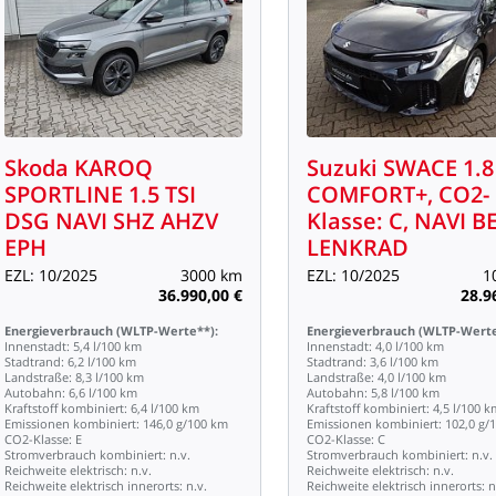
Skoda
KAROQ
Suzuki
SWACE
1.8
SPORTLINE
1.5
TSI
COMFORT+,
CO2-
DSG
NAVI
SHZ
AHZV
Klasse:
C,
NAVI
B
EPH
LENKRAD
EZL:
10/2025
3000
km
EZL:
10/2025
1
36.990,00
€
28.9
Energieverbrauch
(WLTP-Werte**):
Energieverbrauch
(WLTP-Werte
Innenstadt:
5,4
l/100
km
Innenstadt:
4,0
l/100
km
Stadtrand:
6,2
l/100
km
Stadtrand:
3,6
l/100
km
Landstraße:
8,3
l/100
km
Landstraße:
4,0
l/100
km
Autobahn:
6,6
l/100
km
Autobahn:
5,8
l/100
km
Kraftstoff
kombiniert:
6,4
l/100
km
Kraftstoff
kombiniert:
4,5
l/100
k
Emissionen
kombiniert:
146,0
g/100
km
Emissionen
kombiniert:
102,0
g/
CO2-Klasse:
E
CO2-Klasse:
C
Stromverbrauch
kombiniert:
n.v.
Stromverbrauch
kombiniert:
n.v.
Reichweite
elektrisch:
n.v.
Reichweite
elektrisch:
n.v.
Reichweite
elektrisch
innerorts:
n.v.
Reichweite
elektrisch
innerorts:
n