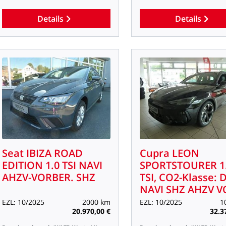
Details
Details
Seat
IBIZA
ROAD
Cupra
LEON
EDITION
1.0
TSI
NAVI
SPORTSTOURER
1
AHZV-VORBER.
SHZ
TSI,
CO2-Klasse:
D
NAVI
SHZ
AHZV
V
EZL:
10/2025
2000
km
EZL:
10/2025
1
20.970,00
€
32.3