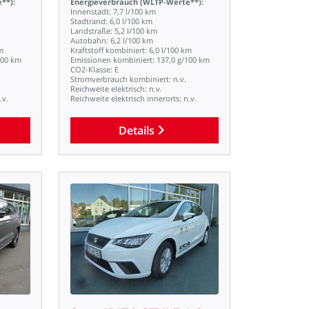
**):
Energieverbrauch
(WLTP-Werte**):
Innenstadt:
7,7
l/100
km
Stadtrand:
6,0
l/100
km
Landstraße:
5,2
l/100
km
Autobahn:
6,2
l/100
km
m
Kraftstoff
kombiniert:
6,0
l/100
km
100
km
Emissionen
kombiniert:
137,0
g/100
km
CO2-Klasse:
E
Stromverbrauch
kombiniert:
n.v.
Reichweite
elektrisch:
n.v.
.v.
Reichweite
elektrisch
innerorts:
n.v.
Details