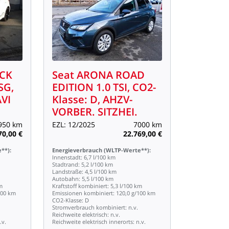
CK
Seat
ARONA
ROAD
SG,
EDITION
1.0
TSI,
CO2-
VI
Klasse:
D,
AHZV-
VORBER.
SITZHEI.
950
km
EZL:
12/2025
7000
km
70,00
€
22.769,00
€
**):
Energieverbrauch
(WLTP-Werte**):
Innenstadt:
6,7
l/100
km
Stadtrand:
5,2
l/100
km
Landstraße:
4,5
l/100
km
Autobahn:
5,5
l/100
km
m
Kraftstoff
kombiniert:
5,3
l/100
km
100
km
Emissionen
kombiniert:
120,0
g/100
km
CO2-Klasse:
D
Stromverbrauch
kombiniert:
n.v.
Reichweite
elektrisch:
n.v.
.v.
Reichweite
elektrisch
innerorts:
n.v.