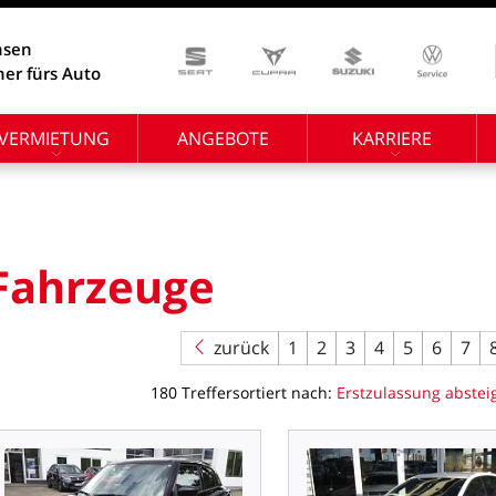
hsen
ner fürs Auto
VERMIETUNG
ANGEBOTE
KARRIERE
Fahrzeuge
zurück
1
2
3
4
5
6
7
180
Treffer
sortiert
nach:
Erstzulassung
abstei