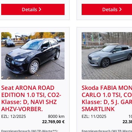
Details
Details
Seat
ARONA
ROAD
Skoda
FABIA
MON
EDITION
1.0
TSI,
CO2-
CARLO
1.0
TSI,
CO
Klasse:
D,
NAVI
SHZ
Klasse:
D,
5
J.
GAR
AHZV-VORBER.
SMARTLINK
EZL:
12/2025
8000
km
EZL:
11/2025
1
22.769,00
€
22.3
Energieverbrauch
(WLTP-Werte**):
Energieverbrauch
(WLTP-Werte