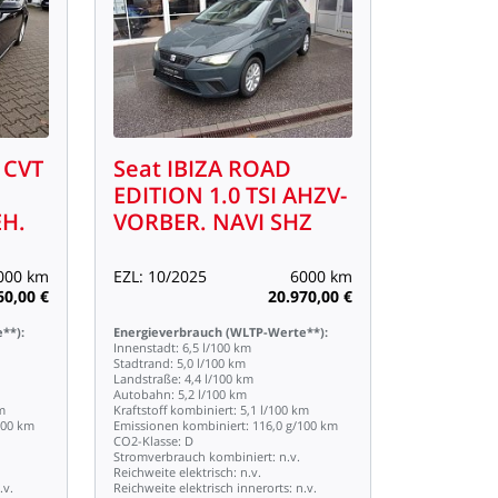
CVT
Seat
IBIZA
ROAD
EDITION
1.0
TSI
AHZV-
EH.
VORBER.
NAVI
SHZ
000
km
EZL:
10/2025
6000
km
60,00
€
20.970,00
€
**):
Energieverbrauch
(WLTP-Werte**):
Innenstadt:
6,5
l/100
km
Stadtrand:
5,0
l/100
km
Landstraße:
4,4
l/100
km
Autobahn:
5,2
l/100
km
m
Kraftstoff
kombiniert:
5,1
l/100
km
100
km
Emissionen
kombiniert:
116,0
g/100
km
CO2-Klasse:
D
Stromverbrauch
kombiniert:
n.v.
Reichweite
elektrisch:
n.v.
.v.
Reichweite
elektrisch
innerorts:
n.v.