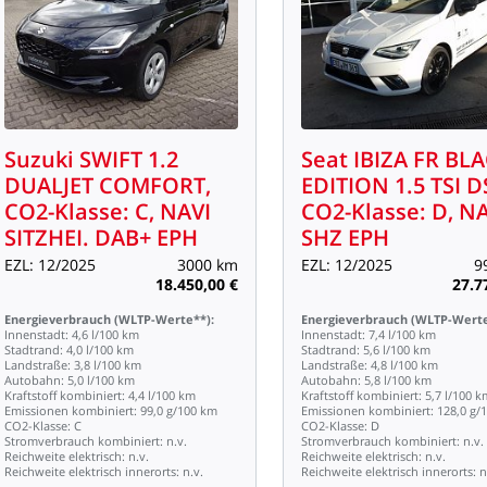
Suzuki
SWIFT
1.2
Seat
IBIZA
FR
BLA
DUALJET
COMFORT,
EDITION
1.5
TSI
D
CO2-Klasse:
C,
NAVI
CO2-Klasse:
D,
NA
SITZHEI.
DAB+
EPH
SHZ
EPH
EZL:
12/2025
3000
km
EZL:
12/2025
9
18.450,00
€
27.7
Energieverbrauch
(WLTP-Werte**):
Energieverbrauch
(WLTP-Werte
Innenstadt:
4,6
l/100
km
Innenstadt:
7,4
l/100
km
Stadtrand:
4,0
l/100
km
Stadtrand:
5,6
l/100
km
Landstraße:
3,8
l/100
km
Landstraße:
4,8
l/100
km
Autobahn:
5,0
l/100
km
Autobahn:
5,8
l/100
km
Kraftstoff
kombiniert:
4,4
l/100
km
Kraftstoff
kombiniert:
5,7
l/100
k
Emissionen
kombiniert:
99,0
g/100
km
Emissionen
kombiniert:
128,0
g/
CO2-Klasse:
C
CO2-Klasse:
D
Stromverbrauch
kombiniert:
n.v.
Stromverbrauch
kombiniert:
n.v.
Reichweite
elektrisch:
n.v.
Reichweite
elektrisch:
n.v.
Reichweite
elektrisch
innerorts:
n.v.
Reichweite
elektrisch
innerorts:
n