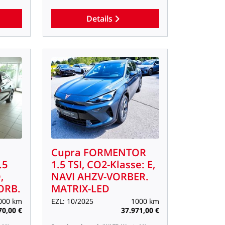
Details
Cupra
FORMENTOR
.5
1.5
TSI,
CO2-Klasse:
E,
,
NAVI
AHZV-VORBER.
ORB.
MATRIX-LED
000
km
EZL:
10/2025
1000
km
70,00
€
37.971,00
€