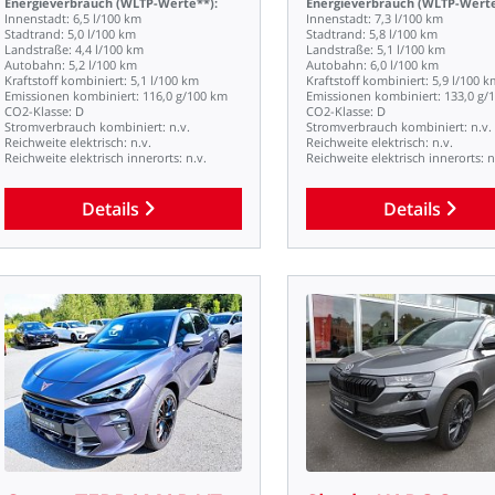
Energieverbrauch
(WLTP-Werte**):
Energieverbrauch
(WLTP-Werte
Innenstadt:
6,5
l/100
km
Innenstadt:
7,3
l/100
km
Stadtrand:
5,0
l/100
km
Stadtrand:
5,8
l/100
km
Landstraße:
4,4
l/100
km
Landstraße:
5,1
l/100
km
Autobahn:
5,2
l/100
km
Autobahn:
6,0
l/100
km
Kraftstoff
kombiniert:
5,1
l/100
km
Kraftstoff
kombiniert:
5,9
l/100
k
Emissionen
kombiniert:
116,0
g/100
km
Emissionen
kombiniert:
133,0
g/
CO2-Klasse:
D
CO2-Klasse:
D
Stromverbrauch
kombiniert:
n.v.
Stromverbrauch
kombiniert:
n.v.
Reichweite
elektrisch:
n.v.
Reichweite
elektrisch:
n.v.
Reichweite
elektrisch
innerorts:
n.v.
Reichweite
elektrisch
innerorts:
n
Details
Details