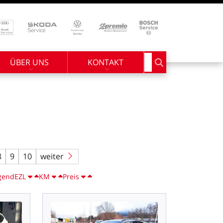
ÜBER UNS
KONTAKT
Suchbegriff eingebe
8
9
10
weiter
gend
EZL
KM
Preis