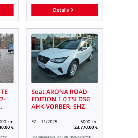
Details
TE
Seat
ARONA
ROAD
2-
EDITION
1.0
TSI
DSG
.
AHK-VORBER.
SHZ
000
km
EZL:
11/2025
6000
km
80,00
€
23.770,00
€
**):
Energieverbrauch
(WLTP-Werte**):