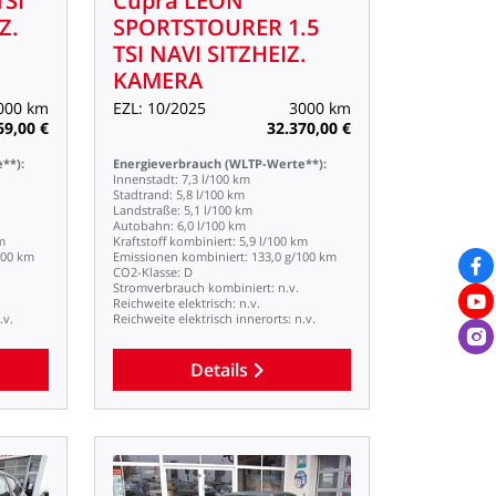
TSI
Cupra
LEON
Z.
SPORTSTOURER
1.5
TSI
NAVI
SITZHEIZ.
KAMERA
000
km
EZL:
10/2025
3000
km
69,00
€
32.370,00
€
**):
Energieverbrauch
(WLTP-Werte**):
Innenstadt:
7,3
l/100
km
Stadtrand:
5,8
l/100
km
Landstraße:
5,1
l/100
km
Autobahn:
6,0
l/100
km
m
Kraftstoff
kombiniert:
5,9
l/100
km
100
km
Emissionen
kombiniert:
133,0
g/100
km
CO2-Klasse:
D
Stromverbrauch
kombiniert:
n.v.
Reichweite
elektrisch:
n.v.
.v.
Reichweite
elektrisch
innerorts:
n.v.
Details