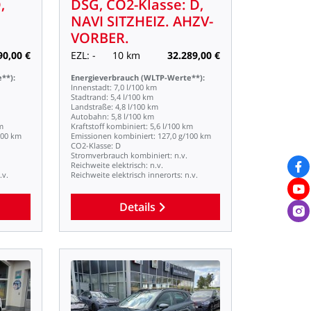
,
DSG,
CO2-Klasse:
D,
NAVI
SITZHEIZ.
AHZV-
VORBER.
90,00
€
EZL:
-
10
km
32.289,00
€
**):
Energieverbrauch
(WLTP-Werte**):
Innenstadt:
7,0
l/100
km
Stadtrand:
5,4
l/100
km
Landstraße:
4,8
l/100
km
Autobahn:
5,8
l/100
km
m
Kraftstoff
kombiniert:
5,6
l/100
km
100
km
Emissionen
kombiniert:
127,0
g/100
km
CO2-Klasse:
D
Stromverbrauch
kombiniert:
n.v.
Reichweite
elektrisch:
n.v.
.v.
Reichweite
elektrisch
innerorts:
n.v.
Details