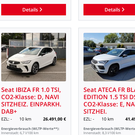
Details
Details
Seat
IBIZA
FR
1.0
TSI,
Seat
ATECA
FR
BL
CO2-Klasse:
D,
NAVI
EDITION
1.5
TSI
D
SITZHEIZ.
EINPARKH.
CO2-Klasse:
E,
NA
DAB+
SITZHEI.
EZL:
-
10
km
26.491,00
€
EZL:
-
10
km
41.4
Energieverbrauch
(WLTP-Werte**):
Energieverbrauch
(WLTP-Werte
Innenstadt:
6,7
l/100
km
Innenstadt:
8,3
l/100
km