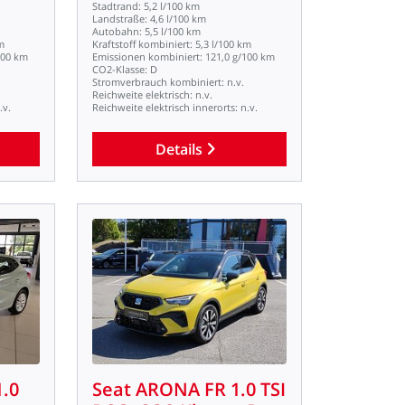
Stadtrand:
5,2
l/100
km
Landstraße:
4,6
l/100
km
Autobahn:
5,5
l/100
km
m
Kraftstoff
kombiniert:
5,3
l/100
km
100
km
Emissionen
kombiniert:
121,0
g/100
km
CO2-Klasse:
D
Stromverbrauch
kombiniert:
n.v.
Reichweite
elektrisch:
n.v.
.v.
Reichweite
elektrisch
innerorts:
n.v.
Details
1.0
Seat
ARONA
FR
1.0
TSI