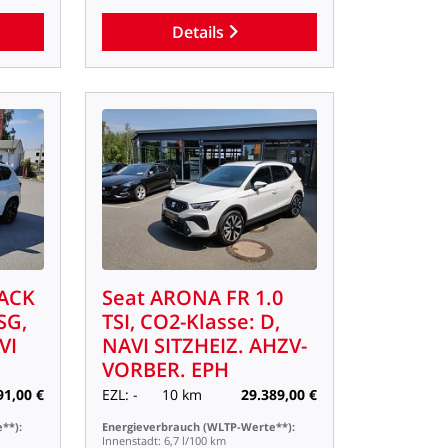
Details
ACK
Seat
ARONA
FR
1.0
SG,
TSI,
CO2-Klasse:
D,
VI
NAVI
SITZHEIZ.
AHZV-
VORBER.
EPH
91,00
€
EZL:
-
10
km
29.389,00
€
**):
Energieverbrauch
(WLTP-Werte**):
Innenstadt:
6,7
l/100
km