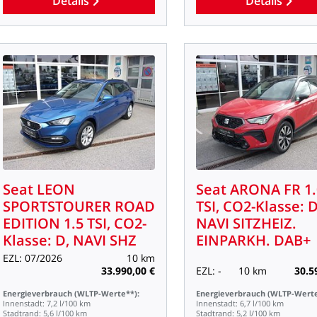
Details
Details
Seat
LEON
Seat
ARONA
FR
1
SPORTSTOURER
ROAD
TSI,
CO2-Klasse:
D
EDITION
1.5
TSI,
CO2-
NAVI
SITZHEIZ.
Klasse:
D,
NAVI
SHZ
EINPARKH.
DAB+
EZL:
07/2026
10
km
33.990,00
€
EZL:
-
10
km
30.5
Energieverbrauch
(WLTP-Werte**):
Energieverbrauch
(WLTP-Werte
Innenstadt:
7,2
l/100
km
Innenstadt:
6,7
l/100
km
Stadtrand:
5,6
l/100
km
Stadtrand:
5,2
l/100
km