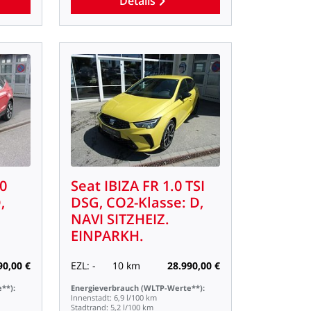
Details
.0
Seat
IBIZA
FR
1.0
TSI
,
DSG,
CO2-Klasse:
D,
NAVI
SITZHEIZ.
EINPARKH.
90,00
€
EZL:
-
10
km
28.990,00
€
**):
Energieverbrauch
(WLTP-Werte**):
Innenstadt:
6,9
l/100
km
Stadtrand:
5,2
l/100
km