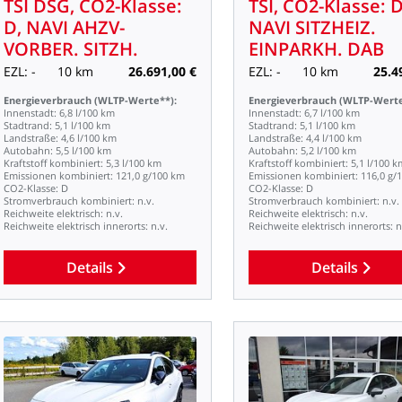
TSI
DSG,
CO2-Klasse:
TSI,
CO2-Klasse:
D
D,
NAVI
AHZV-
NAVI
SITZHEIZ.
VORBER.
SITZH.
EINPARKH.
DAB
EZL:
-
10
km
26.691,00
€
EZL:
-
10
km
25.4
Energieverbrauch
(WLTP-Werte**):
Energieverbrauch
(WLTP-Werte
Innenstadt:
6,8
l/100
km
Innenstadt:
6,7
l/100
km
Stadtrand:
5,1
l/100
km
Stadtrand:
5,1
l/100
km
Landstraße:
4,6
l/100
km
Landstraße:
4,4
l/100
km
Autobahn:
5,5
l/100
km
Autobahn:
5,2
l/100
km
Kraftstoff
kombiniert:
5,3
l/100
km
Kraftstoff
kombiniert:
5,1
l/100
k
Emissionen
kombiniert:
121,0
g/100
km
Emissionen
kombiniert:
116,0
g/
CO2-Klasse:
D
CO2-Klasse:
D
Stromverbrauch
kombiniert:
n.v.
Stromverbrauch
kombiniert:
n.v.
Reichweite
elektrisch:
n.v.
Reichweite
elektrisch:
n.v.
Reichweite
elektrisch
innerorts:
n.v.
Reichweite
elektrisch
innerorts:
n
Details
Details