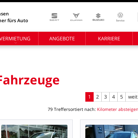
hsen
ner fürs Auto
VERMIETUNG
ANGEBOTE
KARRIERE
Fahrzeuge
1
2
3
4
5
weit
79
Treffer
sortiert
nach:
Kilometer
absteige