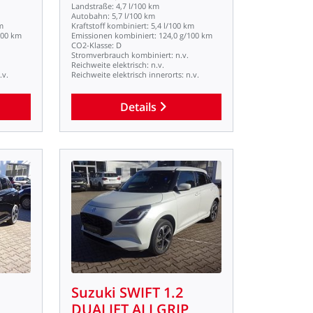
Landstraße:
4,7
l/100
km
Autobahn:
5,7
l/100
km
m
Kraftstoff
kombiniert:
5,4
l/100
km
100
km
Emissionen
kombiniert:
124,0
g/100
km
CO2-Klasse:
D
Stromverbrauch
kombiniert:
n.v.
Reichweite
elektrisch:
n.v.
.v.
Reichweite
elektrisch
innerorts:
n.v.
Details
Suzuki
SWIFT
1.2
DUALJET
ALLGRIP