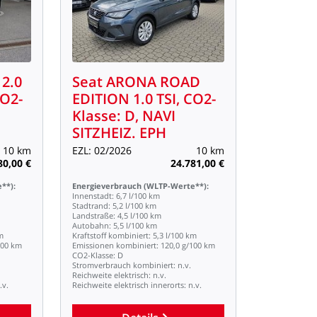
2.0
Seat
ARONA
ROAD
O2-
EDITION
1.0
TSI,
CO2-
Klasse:
D,
NAVI
SITZHEIZ.
EPH
10
km
EZL:
02/2026
10
km
80,00
€
24.781,00
€
**):
Energieverbrauch
(WLTP-Werte**):
Innenstadt:
6,7
l/100
km
Stadtrand:
5,2
l/100
km
Landstraße:
4,5
l/100
km
Autobahn:
5,5
l/100
km
m
Kraftstoff
kombiniert:
5,3
l/100
km
100
km
Emissionen
kombiniert:
120,0
g/100
km
CO2-Klasse:
D
Stromverbrauch
kombiniert:
n.v.
Reichweite
elektrisch:
n.v.
.v.
Reichweite
elektrisch
innerorts:
n.v.