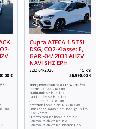
ACK
Cupra
ATECA
1.5
TSI
O2-
DSG,
CO2-Klasse:
E,
HZV
GAR.-04/
2031
AHZV
NAVI
SHZ
EPH
EZL:
04/2026
15
km
90,00
€
36.990,00
€
**):
Energieverbrauch
(WLTP-Werte**):
Innenstadt:
8,4
l/100
km
Stadtrand:
6,5
l/100
km
Landstraße:
5,8
l/100
km
Autobahn:
7,1
l/100
km
m
Kraftstoff
kombiniert:
6,8
l/100
km
100
km
Emissionen
kombiniert:
154,0
g/100
km
CO2-Klasse:
E
Stromverbrauch
kombiniert:
n.v.
Reichweite
elektrisch:
n.v.
.v.
Reichweite
elektrisch
innerorts:
n.v.