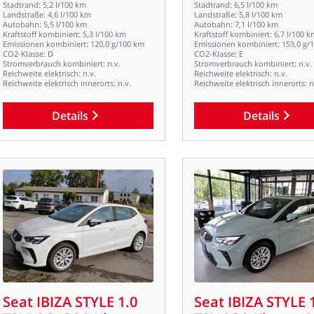
Stadtrand:
5,2
l/100
km
Stadtrand:
6,5
l/100
km
Landstraße:
4,6
l/100
km
Landstraße:
5,8
l/100
km
Autobahn:
5,5
l/100
km
Autobahn:
7,1
l/100
km
Kraftstoff
kombiniert:
5,3
l/100
km
Kraftstoff
kombiniert:
6,7
l/100
k
Emissionen
kombiniert:
120,0
g/100
km
Emissionen
kombiniert:
153,0
g/
CO2-Klasse:
D
CO2-Klasse:
E
Stromverbrauch
kombiniert:
n.v.
Stromverbrauch
kombiniert:
n.v.
Reichweite
elektrisch:
n.v.
Reichweite
elektrisch:
n.v.
Reichweite
elektrisch
innerorts:
n.v.
Reichweite
elektrisch
innerorts:
n
Details
Details
Seat
IBIZA
STYLE
1.0
Seat
IBIZA
STYLE