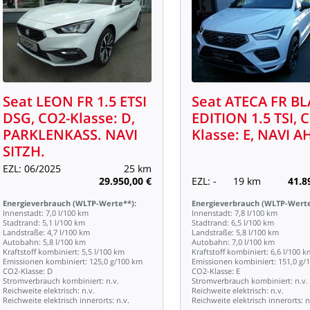
Seat
LEON
FR
1.5
ETSI
Seat
ATECA
FR
BL
DSG,
CO2-Klasse:
D,
EDITION
1.5
TSI,
C
PARKLENKASS.
NAVI
Klasse:
E,
NAVI
A
SITZH.
EZL:
06/2025
25
km
29.950,00
€
EZL:
-
19
km
41.8
Energieverbrauch
(WLTP-Werte**):
Energieverbrauch
(WLTP-Werte
Innenstadt:
7,0
l/100
km
Innenstadt:
7,8
l/100
km
Stadtrand:
5,1
l/100
km
Stadtrand:
6,5
l/100
km
Landstraße:
4,7
l/100
km
Landstraße:
5,8
l/100
km
Autobahn:
5,8
l/100
km
Autobahn:
7,0
l/100
km
Kraftstoff
kombiniert:
5,5
l/100
km
Kraftstoff
kombiniert:
6,6
l/100
k
Emissionen
kombiniert:
125,0
g/100
km
Emissionen
kombiniert:
151,0
g/
CO2-Klasse:
D
CO2-Klasse:
E
Stromverbrauch
kombiniert:
n.v.
Stromverbrauch
kombiniert:
n.v.
Reichweite
elektrisch:
n.v.
Reichweite
elektrisch:
n.v.
Reichweite
elektrisch
innerorts:
n.v.
Reichweite
elektrisch
innerorts:
n