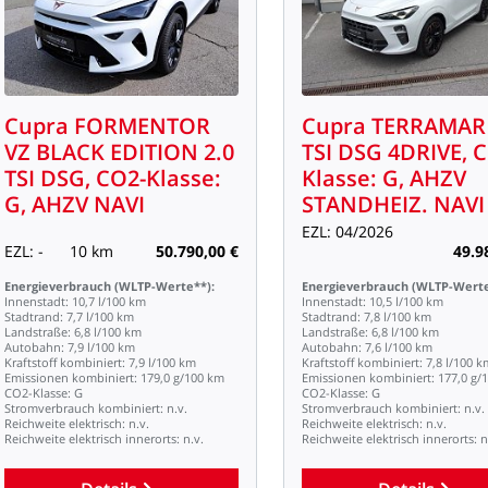
Cupra
FORMENTOR
Cupra
TERRAMAR
VZ
BLACK
EDITION
2.0
TSI
DSG
4DRIVE,
C
TSI
DSG,
CO2-Klasse:
Klasse:
G,
AHZV
G,
AHZV
NAVI
STANDHEIZ.
NAVI
EZL:
04/2026
EZL:
-
10
km
50.790,00
€
49.9
Energieverbrauch
(WLTP-Werte**):
Energieverbrauch
(WLTP-Werte
Innenstadt:
10,7
l/100
km
Innenstadt:
10,5
l/100
km
Stadtrand:
7,7
l/100
km
Stadtrand:
7,8
l/100
km
Landstraße:
6,8
l/100
km
Landstraße:
6,8
l/100
km
Autobahn:
7,9
l/100
km
Autobahn:
7,6
l/100
km
Kraftstoff
kombiniert:
7,9
l/100
km
Kraftstoff
kombiniert:
7,8
l/100
k
Emissionen
kombiniert:
179,0
g/100
km
Emissionen
kombiniert:
177,0
g/
CO2-Klasse:
G
CO2-Klasse:
G
Stromverbrauch
kombiniert:
n.v.
Stromverbrauch
kombiniert:
n.v.
Reichweite
elektrisch:
n.v.
Reichweite
elektrisch:
n.v.
Reichweite
elektrisch
innerorts:
n.v.
Reichweite
elektrisch
innerorts:
n