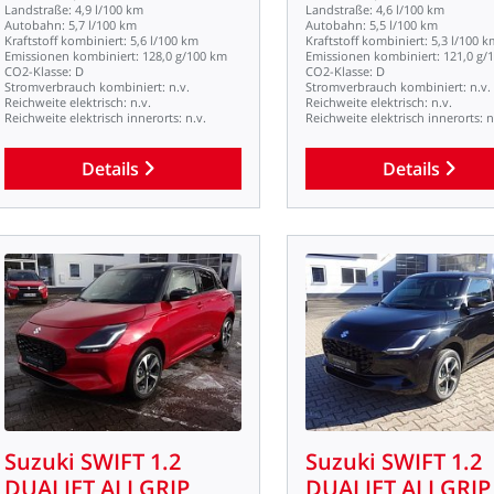
Landstraße:
4,9
l/100
km
Landstraße:
4,6
l/100
km
Autobahn:
5,7
l/100
km
Autobahn:
5,5
l/100
km
Kraftstoff
kombiniert:
5,6
l/100
km
Kraftstoff
kombiniert:
5,3
l/100
k
Emissionen
kombiniert:
128,0
g/100
km
Emissionen
kombiniert:
121,0
g/
CO2-Klasse:
D
CO2-Klasse:
D
Stromverbrauch
kombiniert:
n.v.
Stromverbrauch
kombiniert:
n.v.
Reichweite
elektrisch:
n.v.
Reichweite
elektrisch:
n.v.
Reichweite
elektrisch
innerorts:
n.v.
Reichweite
elektrisch
innerorts:
n
Details
Details
Suzuki
SWIFT
1.2
Suzuki
SWIFT
1.2
DUALJET
ALLGRIP
DUALJET
ALLGRIP