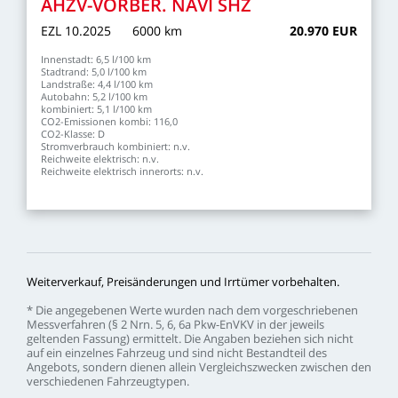
AHZV-VORBER.
NAVI
SHZ
EZL
10.2025
6000
km
20.970
EUR
Innenstadt:
6,5
l/100
km
Stadtrand:
5,0
l/100
km
Landstraße:
4,4
l/100
km
Autobahn:
5,2
l/100
km
kombiniert:
5,1
l/100
km
CO2-Emissionen
kombi:
116,0
CO2-Klasse:
D
Stromverbrauch
kombiniert:
n.v.
Reichweite
elektrisch:
n.v.
Reichweite
elektrisch
innerorts:
n.v.
Weiterverkauf,
Preisänderungen
und
Irrtümer
vorbehalten.
*
Die
angegebenen
Werte
wurden
nach
dem
vorgeschriebenen
Messverfahren
(§
2
Nrn.
5,
6,
6a
Pkw-EnVKV
in
der
jeweils
geltenden
Fassung)
ermittelt.
Die
Angaben
beziehen
sich
nicht
auf
ein
einzelnes
Fahrzeug
und
sind
nicht
Bestandteil
des
Angebots,
sondern
dienen
allein
Vergleichszwecken
zwischen
den
verschiedenen
Fahrzeugtypen.