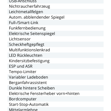
USB-Anschluss
Nichtraucherfahrzeug
Leichtmetallfelgen
Autom.
abblendender
Spiegel
Full-/Smart-Link
Funkfernbedienung
Elektrische
Seitenspiegel
Lichtsensor
Scheckheftgepflegt
Multifunktionslenkrad
LED
Rückleuchten
Kindersitzbefestigung
ESP
und
ASR
Tempo-Limiter
Variabler
Ladeboden
Berganfahrassistent
Dunkle
hintere
Scheiben
Elektrische
Fensterheber
vorn+hinten
Bordcomputer
Start-Stop-Automatik
Mittelarmlehne