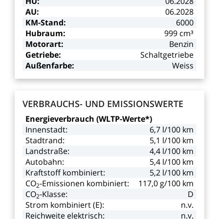
HU:
06.2028
AU:
06.2028
KM-Stand:
6000
Hubraum:
999
cm³
Motorart:
Benzin
Getriebe:
Schaltgetriebe
Außenfarbe:
Weiss
VERBRAUCHS-
UND
EMISSIONSWERTE
Energieverbrauch
(WLTP-Werte*)
Innenstadt:
6,7
l/100
km
Stadtrand:
5,1
l/100
km
Landstraße:
4,4
l/100
km
Autobahn:
5,4
l/100
km
Kraftstoff
kombiniert:
5,2
l/100
km
CO
-Emissionen kombiniert:
117,0
g/100
km
2
CO
-Klasse:
D
2
Strom
kombiniert
(E):
n.v.
Reichweite
elektrisch:
n.v.