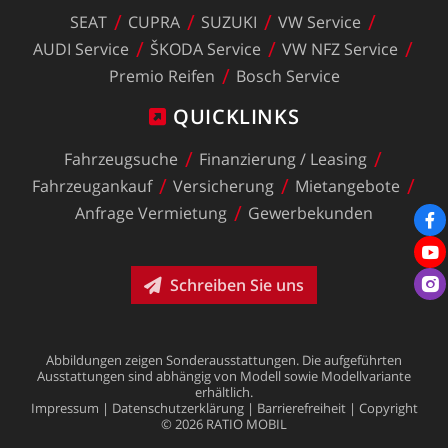
SEAT
CUPRA
SUZUKI
VW
Service
AUDI
Service
ŠKODA
Service
VW
NFZ
Service
Premio
Reifen
Bosch
Service
QUICKLINKS
Fahrzeugsuche
Finanzierung
/
Leasing
Fahrzeugankauf
Versicherung
Mietangebote
Anfrage
Vermietung
Gewerbekunden
Schreiben Sie uns
Abbildungen
zeigen
Sonderausstattungen.
Die
aufgeführten
Ausstattungen
sind
abhängig
von
Modell
sowie
Modellvariante
erhältlich.
Impressum
|
Datenschutzerklärung
|
Barrierefreiheit
|
Copyright
©
2026
RATIO
MOBIL