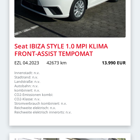
Seat
IBIZA
STYLE
1.0
MPI
KLIMA
FRONT-ASSIST
TEMPOMAT
EZL
04.2023
42673
km
13.990
EUR
Innenstadt:
n.v.
Stadtrand:
n.v.
Landstraße:
n.v.
Autobahn:
n.v.
kombiniert:
n.v.
CO2-Emissionen
kombi:
CO2-Klasse:
n.v.
Stromverbrauch
kombiniert:
n.v.
Reichweite
elektrisch:
n.v.
Reichweite
elektrisch
innerorts:
n.v.