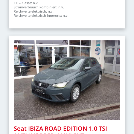
CO2-Klasse:
n.v.
Stromverbrauch
kombiniert:
n.v.
Reichweite
elektrisch:
n.v.
Reichweite
elektrisch
innerorts:
n.v.
Seat
IBIZA
ROAD
EDITION
1.0
TSI