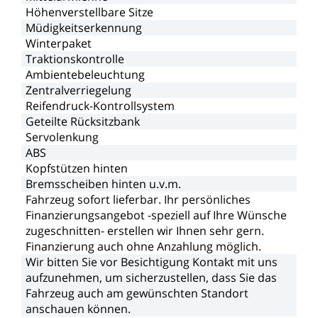
Höhenverstellbare
Sitze
Müdigkeitserkennung
Winterpaket
Traktionskontrolle
Ambientebeleuchtung
Zentralverriegelung
Reifendruck-Kontrollsystem
Geteilte
Rücksitzbank
Servolenkung
ABS
Kopfstützen
hinten
Bremsscheiben
hinten
u.v.m.
Fahrzeug
sofort
lieferbar.
Ihr
persönliches
Finanzierungsangebot
-speziell
auf
Ihre
Wünsche
zugeschnitten-
erstellen
wir
Ihnen
sehr
gern.
Finanzierung
auch
ohne
Anzahlung
möglich.
Wir
bitten
Sie
vor
Besichtigung
Kontakt
mit
uns
aufzunehmen,
um
sicherzustellen,
dass
Sie
das
Fahrzeug
auch
am
gewünschten
Standort
anschauen
können.