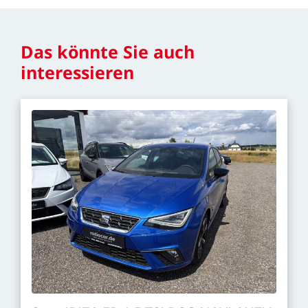
Das
könnte
Sie
auch
interessieren