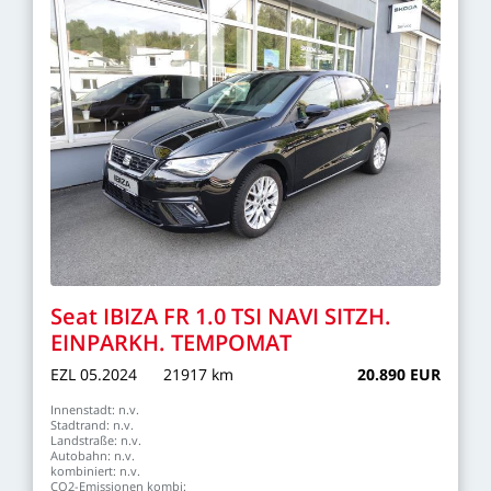
Seat
IBIZA
FR
1.0
TSI
NAVI
SITZH.
EINPARKH.
TEMPOMAT
EZL
05.2024
21917
km
20.890
EUR
Innenstadt:
n.v.
Stadtrand:
n.v.
Landstraße:
n.v.
Autobahn:
n.v.
kombiniert:
n.v.
CO2-Emissionen
kombi: