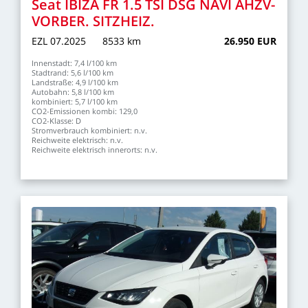
Seat
IBIZA
FR
1.5
TSI
DSG
NAVI
AHZV-
VORBER.
SITZHEIZ.
EZL
07.2025
8533
km
26.950
EUR
Innenstadt:
7,4
l/100
km
Stadtrand:
5,6
l/100
km
Landstraße:
4,9
l/100
km
Autobahn:
5,8
l/100
km
kombiniert:
5,7
l/100
km
CO2-Emissionen
kombi:
129,0
CO2-Klasse:
D
Stromverbrauch
kombiniert:
n.v.
Reichweite
elektrisch:
n.v.
Reichweite
elektrisch
innerorts:
n.v.