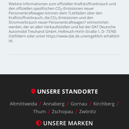
Weitere
Informationen
zum
offiziellen
Kraftstoffverbrauch
und
den
offiziellen
spezifischen
CO
-Emissionen
neuer
2
Personenkraftwagen
können
dem
?Leitfaden
über
den
Kraftstoffverbrauch,
die
CO
-Emissionen
und
den
2
Stromverbrauch
neuer
Personenkraftwagen?
entnommen
werden,
der
an
allen
Verkaufsstellen
und
bei
der
DAT
Deutsche
Automobil
Treuhand
GmbH,
Hellmuth-Hirth-Straße
1,
D-
73760
Ostfildern
oder
unter
https://www.dat.de
unentgeltlich
erhältlich
ist.
UNSERE
STANDORTE
Altmittweida
Annaberg
Gornau
Kirchberg
Thum
Zschopau
Zwönitz
UNSERE
MARKEN