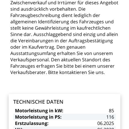
Zwischenverkauf
und
Irrtümer
für
dieses
Angebot
sind
ausdrücklich
vorbehalten.
Die
Fahrzeugbeschreibung
dient
lediglich
der
allgemeinen
Identifizierung
des
Fahrzeuges
und
stellt
keine
Gewährleistung
im
kaufrechtlichen
Sinne
dar.
Ausschlaggebend
sind
einzig
und
allein
die
Vereinbarungen
in
der
Auftragsbestätigung
oder
im
Kaufvertrag.
Den
genauen
Ausstattungsumfang
erhalten
Sie
von
unserem
Verkaufspersonal.
Den
aktuellen
Standort
des
Fahrzeuges
erfragen
Sie
bitte
bei
einem
unserer
Verkaufsberater.
Bitte
kontaktieren
Sie
uns.
TECHNISCHE
DATEN
Motorleistung
in
kW:
85
Motorleistung
in
PS:
116
Erstzulassung:
06.2025