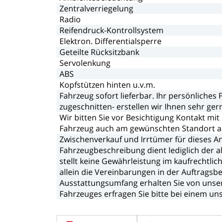
Zentralverriegelung
Radio
Reifendruck-Kontrollsystem
Elektron.
Differentialsperre
Geteilte
Rücksitzbank
Servolenkung
ABS
Kopfstützen
hinten
u.v.m.
Fahrzeug
sofort
lieferbar.
Ihr
persönliches
zugeschnitten-
erstellen
wir
Ihnen
sehr
ger
Wir
bitten
Sie
vor
Besichtigung
Kontakt
mit
Fahrzeug
auch
am
gewünschten
Standort
a
Zwischenverkauf
und
Irrtümer
für
dieses
A
Fahrzeugbeschreibung
dient
lediglich
der
a
stellt
keine
Gewährleistung
im
kaufrechtlic
allein
die
Vereinbarungen
in
der
Auftragsbe
Ausstattungsumfang
erhalten
Sie
von
unse
Fahrzeuges
erfragen
Sie
bitte
bei
einem
un