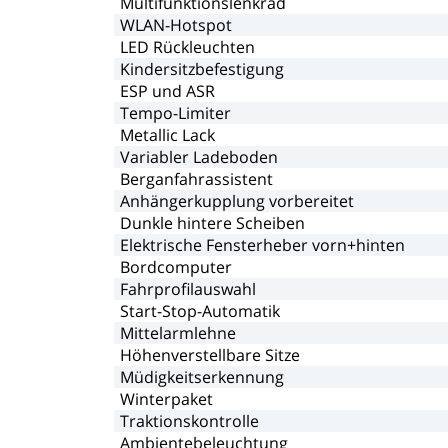
Multifunktionslenkrad
WLAN-Hotspot
LED
Rückleuchten
Kindersitzbefestigung
ESP
und
ASR
Tempo-Limiter
Metallic
Lack
Variabler
Ladeboden
Berganfahrassistent
Anhängerkupplung
vorbereitet
Dunkle
hintere
Scheiben
Elektrische
Fensterheber
vorn+hinten
Bordcomputer
Fahrprofilauswahl
Start-Stop-Automatik
Mittelarmlehne
Höhenverstellbare
Sitze
Müdigkeitserkennung
Winterpaket
Traktionskontrolle
Ambientebeleuchtung