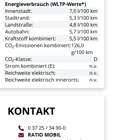
Energieverbrauch
(WLTP-Werte*)
Innenstadt:
7,0
l/100
km
Stadtrand:
5,3
l/100
km
Landstraße:
4,8
l/100
km
Autobahn:
5,7
l/100
km
Kraftstoff
kombiniert:
5,5
l/100
km
CO
-Emissionen kombiniert:
126,0
2
g/100
km
CO
-Klasse:
D
2
Strom
kombiniert
(E):
n.v.
Reichweite
elektrisch:
n.v.
Reichweite
elektrisch
innerorts:
n.v.
KONTAKT
0
37
25
/
34
90-0
RATIO
MOBIL