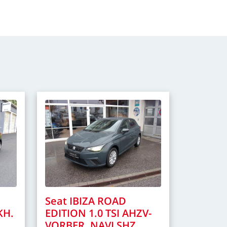
Seat
IBIZA
ROAD
KH.
EDITION
1.0
TSI
AHZV-
VORBER.
NAVI
SHZ