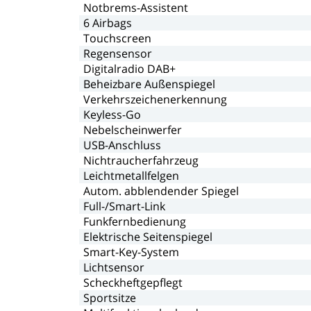
Notbrems-Assistent
6
Airbags
Touchscreen
Regensensor
Digitalradio
DAB+
Beheizbare
Außenspiegel
Verkehrszeichenerkennung
Keyless-Go
Nebelscheinwerfer
USB-Anschluss
Nichtraucherfahrzeug
Leichtmetallfelgen
Autom.
abblendender
Spiegel
Full-/Smart-Link
Funkfernbedienung
Elektrische
Seitenspiegel
Smart-Key-System
Lichtsensor
Scheckheftgepflegt
Sportsitze