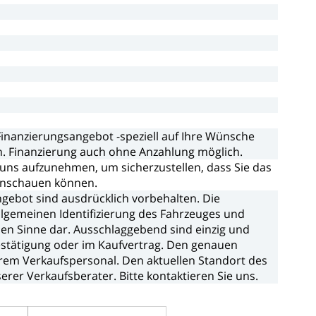
Finanzierungsangebot
-speziell
auf
Ihre
Wünsche
n.
Finanzierung
auch
ohne
Anzahlung
möglich.
uns
aufzunehmen,
um
sicherzustellen,
dass
Sie
das
nschauen
können.
ngebot
sind
ausdrücklich
vorbehalten.
Die
llgemeinen
Identifizierung
des
Fahrzeuges
und
hen
Sinne
dar.
Ausschlaggebend
sind
einzig
und
stätigung
oder
im
Kaufvertrag.
Den
genauen
rem
Verkaufspersonal.
Den
aktuellen
Standort
des
serer
Verkaufsberater.
Bitte
kontaktieren
Sie
uns.