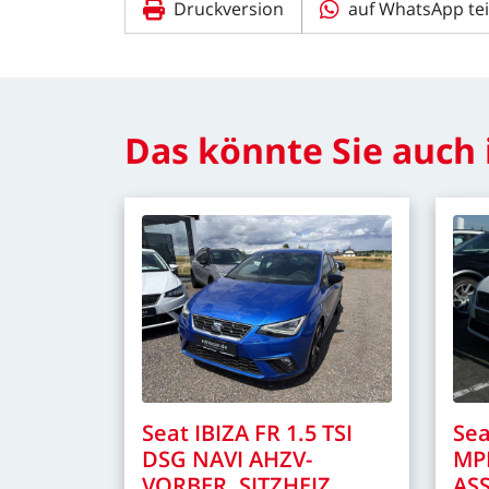
Druckversion
auf WhatsApp tei
Das
könnte
Sie
auch
Seat
IBIZA
FR
1.5
TSI
Sea
DSG
NAVI
AHZV-
MP
VORBER.
SITZHEIZ.
ASS