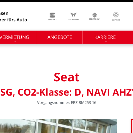
hsen
ner fürs Auto
VERMIETUNG
ANGEBOTE
KARRIERE
Seat
SG,
CO2-Klasse:
D,
NAVI
AHZ
Vorgangsnummer:
ERZ-RM253-16