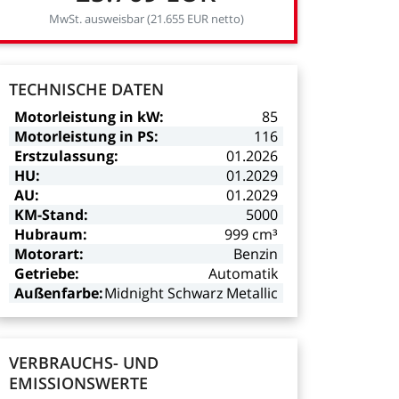
MwSt.
ausweisbar
(21.655
EUR
netto)
TECHNISCHE
DATEN
Motorleistung
in
kW:
85
Motorleistung
in
PS:
116
Erstzulassung:
01.2026
HU:
01.2029
AU:
01.2029
KM-Stand:
5000
Hubraum:
999
cm³
Motorart:
Benzin
Getriebe:
Automatik
Außenfarbe:
Midnight
Schwarz
Metallic
VERBRAUCHS-
UND
EMISSIONSWERTE