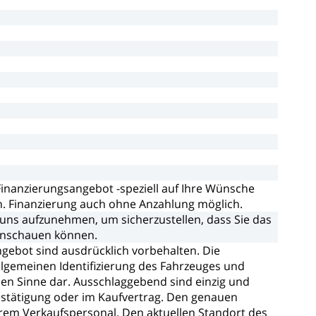
Finanzierungsangebot
-speziell
auf
Ihre
Wünsche
n.
Finanzierung
auch
ohne
Anzahlung
möglich.
uns
aufzunehmen,
um
sicherzustellen,
dass
Sie
das
nschauen
können.
ngebot
sind
ausdrücklich
vorbehalten.
Die
llgemeinen
Identifizierung
des
Fahrzeuges
und
hen
Sinne
dar.
Ausschlaggebend
sind
einzig
und
stätigung
oder
im
Kaufvertrag.
Den
genauen
rem
Verkaufspersonal.
Den
aktuellen
Standort
des