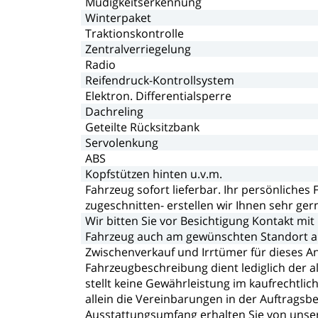
Müdigkeitserkennung
Winterpaket
Traktionskontrolle
Zentralverriegelung
Radio
Reifendruck-Kontrollsystem
Elektron.
Differentialsperre
Dachreling
Geteilte
Rücksitzbank
Servolenkung
ABS
Kopfstützen
hinten
u.v.m.
Fahrzeug
sofort
lieferbar.
Ihr
persönliches
zugeschnitten-
erstellen
wir
Ihnen
sehr
ger
Wir
bitten
Sie
vor
Besichtigung
Kontakt
mit
Fahrzeug
auch
am
gewünschten
Standort
a
Zwischenverkauf
und
Irrtümer
für
dieses
A
Fahrzeugbeschreibung
dient
lediglich
der
a
stellt
keine
Gewährleistung
im
kaufrechtlic
allein
die
Vereinbarungen
in
der
Auftragsbe
Ausstattungsumfang
erhalten
Sie
von
unse