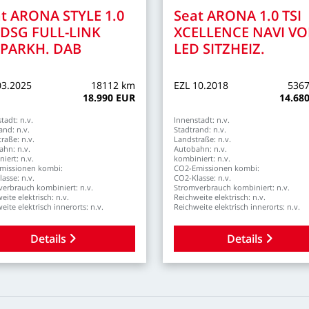
t
ARONA
STYLE
1.0
Seat
ARONA
1.0
TSI
DSG
FULL-LINK
XCELLENCE
NAVI
VO
NPARKH.
DAB
LED
SITZHEIZ.
03.2025
18112
km
EZL
10.2018
536
18.990
EUR
14.68
tadt:
n.v.
Innenstadt:
n.v.
and:
n.v.
Stadtrand:
n.v.
traße:
n.v.
Landstraße:
n.v.
ahn:
n.v.
Autobahn:
n.v.
iert:
n.v.
kombiniert:
n.v.
missionen
kombi:
CO2-Emissionen
kombi:
lasse:
n.v.
CO2-Klasse:
n.v.
verbrauch
kombiniert:
n.v.
Stromverbrauch
kombiniert:
n.v.
weite
elektrisch:
n.v.
Reichweite
elektrisch:
n.v.
weite
elektrisch
innerorts:
n.v.
Reichweite
elektrisch
innerorts:
n.v.
Details
Details