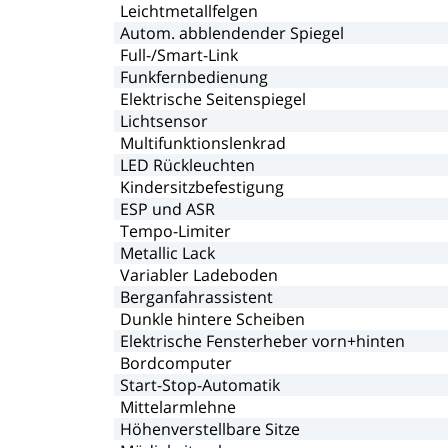
Leichtmetallfelgen
Autom.
abblendender
Spiegel
Full-/Smart-Link
Funkfernbedienung
Elektrische
Seitenspiegel
Lichtsensor
Multifunktionslenkrad
LED
Rückleuchten
Kindersitzbefestigung
ESP
und
ASR
Tempo-Limiter
Metallic
Lack
Variabler
Ladeboden
Berganfahrassistent
Dunkle
hintere
Scheiben
Elektrische
Fensterheber
vorn+hinten
Bordcomputer
Start-Stop-Automatik
Mittelarmlehne
Höhenverstellbare
Sitze