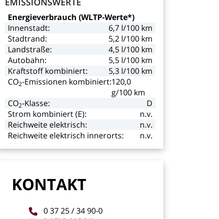
EMISSIONSWERTE
Energieverbrauch
(WLTP-Werte*)
Innenstadt:
6,7
l/100
km
Stadtrand:
5,2
l/100
km
Landstraße:
4,5
l/100
km
Autobahn:
5,5
l/100
km
Kraftstoff
kombiniert:
5,3
l/100
km
CO
-Emissionen kombiniert:
120,0
2
g/100
km
CO
-Klasse:
D
2
Strom
kombiniert
(E):
n.v.
Reichweite
elektrisch:
n.v.
Reichweite
elektrisch
innerorts:
n.v.
KONTAKT
0
37
25
/
34
90-0