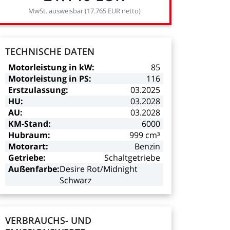
MwSt.
ausweisbar
(17.765
EUR
netto)
TECHNISCHE
DATEN
Motorleistung
in
kW:
85
Motorleistung
in
PS:
116
Erstzulassung:
03.2025
HU:
03.2028
AU:
03.2028
KM-Stand:
6000
Hubraum:
999
cm³
Motorart:
Benzin
Getriebe:
Schaltgetriebe
Außenfarbe:
Desire
Rot/Midnight
Schwarz
VERBRAUCHS-
UND