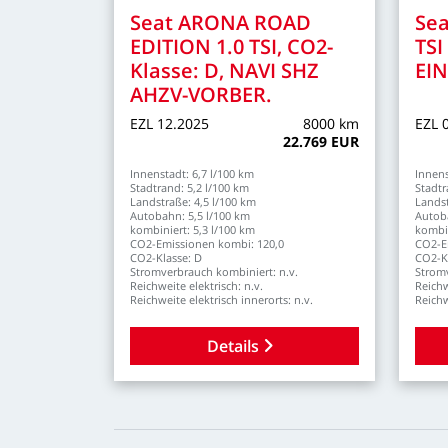
Seat
ARONA
ROAD
Sea
EDITION
1.0
TSI,
CO2-
TSI
Klasse:
D,
NAVI
SHZ
EI
AHZV-VORBER.
EZL
12.2025
8000
km
EZL
22.769
EUR
Innenstadt:
6,7
l/100
km
Innens
Stadtrand:
5,2
l/100
km
Stadtr
Landstraße:
4,5
l/100
km
Lands
Autobahn:
5,5
l/100
km
Autob
kombiniert:
5,3
l/100
km
kombin
CO2-Emissionen
kombi:
120,0
CO2-E
CO2-Klasse:
D
CO2-K
Stromverbrauch
kombiniert:
n.v.
Strom
Reichweite
elektrisch:
n.v.
Reich
Reichweite
elektrisch
innerorts:
n.v.
Reich
Details