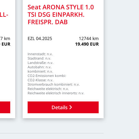
Seat
ARONA
STYLE
1.0
LL-
TSI
DSG
EINPARKH.
FREISPR.
DAB
77
km
EZL
04.2025
12744
km
0
EUR
19.490
EUR
Innenstadt:
n.v.
Stadtrand:
n.v.
Landstraße:
n.v.
Autobahn:
n.v.
kombiniert:
n.v.
CO2-Emissionen
kombi:
CO2-Klasse:
n.v.
Stromverbrauch
kombiniert:
n.v.
Reichweite
elektrisch:
n.v.
Reichweite
elektrisch
innerorts:
n.v.
Details