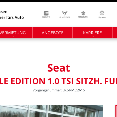
hsen
ner fürs Auto
VERMIETUNG
ANGEBOTE
KARRIERE
Seat
LE
EDITION
1.0
TSI
SITZH.
FU
Vorgangsnummer:
ERZ-RM359-16