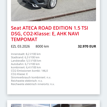
Seat
ATECA
ROAD
EDITION
1.5
TSI
DSG,
CO2-Klasse:
E,
AHK
NAVI
TEMPOMAT
EZL
03.2026
8000
km
32.970
EUR
Innenstadt:
8,2
l/100
km
Stadtrand:
6,3
l/100
km
Landstraße:
5,5
l/100
km
Autobahn:
6,7
l/100
km
kombiniert:
6,4
l/100
km
CO2-Emissionen
kombi:
146,0
CO2-Klasse:
E
Stromverbrauch
kombiniert:
n.v.
Reichweite
elektrisch:
n.v.
Reichweite
elektrisch
innerorts:
n.v.