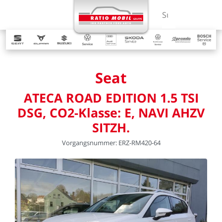
MENÜ
Suchbegriff ein
Seat
ATECA
ROAD
EDITION
1.5
TSI
DSG,
CO2-Klasse:
E,
NAVI
AHZV
SITZH.
Vorgangsnummer:
ERZ-RM420-64