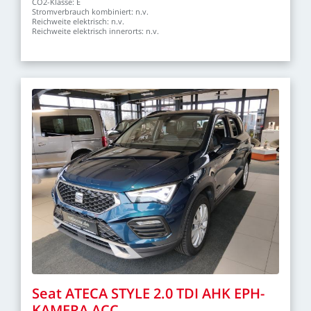
CO2-Klasse:
E
Stromverbrauch
kombiniert:
n.v.
Reichweite
elektrisch:
n.v.
Reichweite
elektrisch
innerorts:
n.v.
Seat
ATECA
STYLE
2.0
TDI
AHK
EPH-
KAMERA
ACC