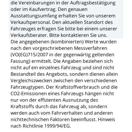
die
Vereinbarungen
in
der
Auftragsbestätigung
oder
im
Kaufvertrag.
Den
genauen
Ausstattungsumfang
erhalten
Sie
von
unserem
Verkaufspersonal.
Den
aktuellen
Standort
des
Fahrzeuges
erfragen
Sie
bitte
bei
einem
unserer
Verkaufsberater.
Bitte
kontaktieren
Sie
uns.
Die
angegebenen
(kombinierten)
Werte
wurden
nach
den
vorgeschriebenen
Messverfahren
(VO(EG)715/2007
in
der
gegenwärtig
geltenden
Fassung)
ermittelt.
Die
Angaben
beziehen
sich
nicht
auf
ein
einzelnes
Fahrzeug
und
sind
nicht
Bestandteil
des
Angebots,
sondern
dienen
allein
Vergleichszwecken
zwischen
den
verschiedenen
Fahrzeugtypen.
Der
Kraftstoffverbrauch
und
die
CO2-Emissionen
eines
Fahrzeugs
hängen
nicht
nur
von
der
effizienten
Ausnutzung
des
Kraftstoffs
durch
das
Fahrzeug
ab,
sondern
werden
auch
vom
Fahrverhalten
und
anderen
nichttechnischen
Faktoren
beeinflusst.
Hinweis
nach
Richtlinie
1999/94/EG.