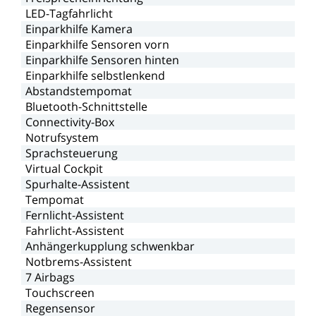
LED-Tagfahrlicht
Einparkhilfe
Kamera
Einparkhilfe
Sensoren
vorn
Einparkhilfe
Sensoren
hinten
Einparkhilfe
selbstlenkend
Abstandstempomat
Bluetooth-Schnittstelle
Connectivity-Box
Notrufsystem
Sprachsteuerung
Virtual
Cockpit
Spurhalte-Assistent
Tempomat
Fernlicht-Assistent
Fahrlicht-Assistent
Anhängerkupplung
schwenkbar
Notbrems-Assistent
7
Airbags
Touchscreen
Regensensor