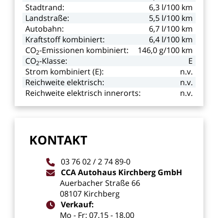
Stadtrand:
6,3
l/100
km
Landstraße:
5,5
l/100
km
Autobahn:
6,7
l/100
km
Kraftstoff
kombiniert:
6,4
l/100
km
CO
-Emissionen kombiniert:
146,0
g/100
km
2
CO
-Klasse:
E
2
Strom
kombiniert
(E):
n.v.
Reichweite
elektrisch:
n.v.
Reichweite
elektrisch
innerorts:
n.v.
KONTAKT
03
76
02
/
2
74
89-0
CCA
Autohaus
Kirchberg
GmbH
Auerbacher
Straße
66
08107
Kirchberg
Verkauf:
Mo
-
Fr:
07.15
-
18.00