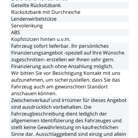
Geteilte
Rücksitzbank
Rücksitzbank
mit
Durchreiche
Lendenwirbelstütze
Servolenkung
ABS
Kopfstützen
hinten
u.v.m.
Fahrzeug
sofort
lieferbar.
Ihr
persönliches
Finanzierungsangebot
-speziell
auf
Ihre
Wünsche
zugeschnitten-
erstellen
wir
Ihnen
sehr
gern.
Finanzierung
auch
ohne
Anzahlung
möglich.
Wir
bitten
Sie
vor
Besichtigung
Kontakt
mit
uns
aufzunehmen,
um
sicherzustellen,
dass
Sie
das
Fahrzeug
auch
am
gewünschten
Standort
anschauen
können.
Zwischenverkauf
und
Irrtümer
für
dieses
Angebot
sind
ausdrücklich
vorbehalten.
Die
Fahrzeugbeschreibung
dient
lediglich
der
allgemeinen
Identifizierung
des
Fahrzeuges
und
stellt
keine
Gewährleistung
im
kaufrechtlichen
Sinne
dar.
Ausschlaggebend
sind
einzig
und
allein