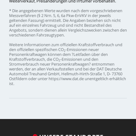
Weiterverkauf,
Preisänderungen
und
Irrtümer
vorbehalten.
*
Die
angegebenen
Werte
wurden
nach
dem
vorgeschriebenen
Messverfahren
(§
2
Nrn.
5,
6,
6a
Pkw-EnVKV
in
der
jeweils
geltenden
Fassung)
ermittelt.
Die
Angaben
beziehen
sich
nicht
auf
ein
einzelnes
Fahrzeug
und
sind
nicht
Bestandteil
des
Angebots,
sondern
dienen
allein
Vergleichszwecken
zwischen
den
verschiedenen
Fahrzeugtypen.
Weitere
Informationen
zum
offiziellen
Kraftstoffverbrauch
und
den
offiziellen
spezifischen
CO
-Emissionen
neuer
2
Personenkraftwagen
können
dem
?Leitfaden
über
den
Kraftstoffverbrauch,
die
CO
-Emissionen
und
den
2
Stromverbrauch
neuer
Personenkraftwagen?
entnommen
werden,
der
an
allen
Verkaufsstellen
und
bei
der
DAT
Deutsche
Automobil
Treuhand
GmbH,
Hellmuth-Hirth-Straße
1,
D-
73760
Ostfildern
oder
unter
https://www.dat.de
unentgeltlich
erhältlich
ist.