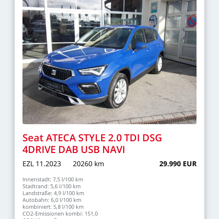
Seat
ATECA
STYLE
2.0
TDI
DSG
4DRIVE
DAB
USB
NAVI
EZL
11.2023
20260
km
29.990
EUR
Innenstadt:
7,5
l/100
km
Stadtrand:
5,6
l/100
km
Landstraße:
4,9
l/100
km
Autobahn:
6,0
l/100
km
kombiniert:
5,8
l/100
km
CO2-Emissionen
kombi:
151,0