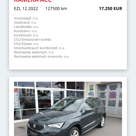
EZL
12.2022
127500
km
17.250
EUR
Innenstadt:
n.v.
Stadtrand:
n.v.
Landstraße:
n.v.
Autobahn:
n.v.
kombiniert:
n.v.
CO2-Emissionen
kombi:
CO2-Klasse:
n.v.
Stromverbrauch
kombiniert:
n.v.
Reichweite
elektrisch:
n.v.
Reichweite
elektrisch
innerorts:
n.v.