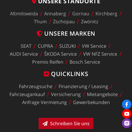
UNSERE
STANDORTE
Altmittweida
Annaberg
Gornau
Kirchberg
Thum
Zschopau
Zwönitz
UNSERE
MARKEN
SEAT
CUPRA
SUZUKI
VW
Service
AUDI
Service
ŠKODA
Service
VW
NFZ
Service
Premio
Reifen
Bosch
Service
QUICKLINKS
Fahrzeugsuche
Finanzierung
/
Leasing
Fahrzeugankauf
Versicherung
Mietangebote
Anfrage
Vermietung
Gewerbekunden
Schreiben Sie uns