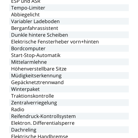
ESP
und
ASR
Tempo-Limiter
Abbiegelicht
Variabler
Ladeboden
Berganfahrassistent
Dunkle
hintere
Scheiben
Elektrische
Fensterheber
vorn+hinten
Bordcomputer
Start-Stop-Automatik
Mittelarmlehne
Höhenverstellbare
Sitze
Müdigkeitserkennung
Gepäcknetztrennwand
Winterpaket
Traktionskontrolle
Zentralverriegelung
Radio
Reifendruck-Kontrollsystem
Elektron.
Differentialsperre
Dachreling
Elektrische
Handbremse