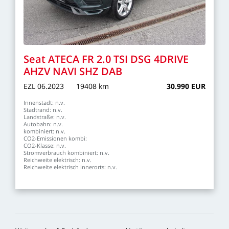
Seat
ATECA
FR
2.0
TSI
DSG
4DRIVE
AHZV
NAVI
SHZ
DAB
EZL
06.2023
19408
km
30.990
EUR
Innenstadt:
n.v.
Stadtrand:
n.v.
Landstraße:
n.v.
Autobahn:
n.v.
kombiniert:
n.v.
CO2-Emissionen
kombi:
CO2-Klasse:
n.v.
Stromverbrauch
kombiniert:
n.v.
Reichweite
elektrisch:
n.v.
Reichweite
elektrisch
innerorts:
n.v.