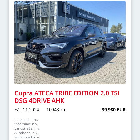
Cupra
ATECA
TRIBE
EDITION
2.0
TSI
DSG
4DRIVE
AHK
EZL
11.2024
10943
km
39.980
EUR
Innenstadt:
n.v.
Stadtrand:
n.v.
Landstraße:
n.v.
Autobahn:
n.v.
kombiniert:
n.v.