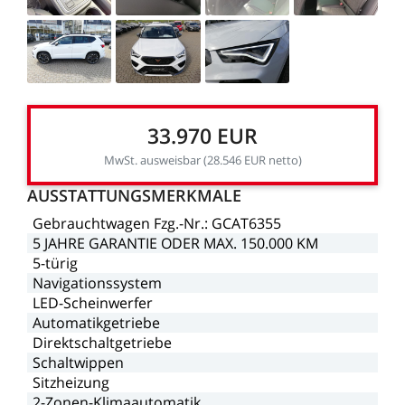
33.970
EUR
MwSt.
ausweisbar
(28.546
EUR
netto)
AUSSTATTUNGSMERKMALE
Gebrauchtwagen
Fzg.-Nr.:
GCAT6355
5
JAHRE
GARANTIE
ODER
MAX.
150.000
KM
5-türig
Navigationssystem
LED-Scheinwerfer
Automatikgetriebe
Direktschaltgetriebe
Schaltwippen
Sitzheizung
2-Zonen-Klimaautomatik