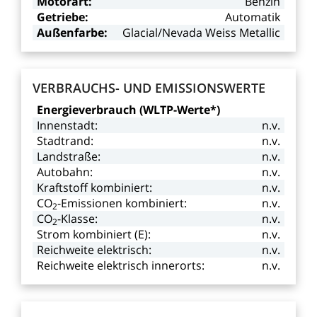
Motorart:
Benzin
Getriebe:
Automatik
Außenfarbe:
Glacial/Nevada
Weiss
Metallic
VERBRAUCHS-
UND
EMISSIONSWERTE
Energieverbrauch
(WLTP-Werte*)
Innenstadt:
n.v.
Stadtrand:
n.v.
Landstraße:
n.v.
Autobahn:
n.v.
Kraftstoff
kombiniert:
n.v.
CO
-Emissionen kombiniert:
n.v.
2
CO
-Klasse:
n.v.
2
Strom
kombiniert
(E):
n.v.
Reichweite
elektrisch:
n.v.
Reichweite
elektrisch
innerorts:
n.v.