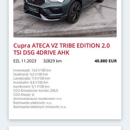
Cupra
ATECA
VZ
TRIBE
EDITION
2.0
TSI
DSG
4DRIVE
AHK
EZL
11.2023
32829
km
40.880
EUR
Innenstadt:
13,0
l/100
km
Stadtrand:
9,0
l/100
km
Landstraße:
7,9
l/100
km
Autobahn:
8,8
l/100
km
kombiniert:
9,1
l/100
km
CO2-Emissionen
kombi:
206,0
CO2-Klasse:
G
Stromverbrauch
kombiniert:
n.v.
Reichweite
elektrisch:
n.v.
Reichweite
elektrisch
innerorts:
n.v.