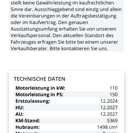
stellt
keine
Gewährleistung
im
kaufrechtlichen
Sinne
dar.
Ausschlaggebend
sind
einzig
und
allein
die
Vereinbarungen
in
der
Auftragsbestätigung
oder
im
Kaufvertrag.
Den
genauen
Ausstattungsumfang
erhalten
Sie
von
unserem
Verkaufspersonal.
Den
aktuellen
Standort
des
Fahrzeuges
erfragen
Sie
bitte
bei
einem
unserer
Verkaufsberater.
Bitte
kontaktieren
Sie
uns.
TECHNISCHE
DATEN
Motorleistung
in
kW:
110
Motorleistung
in
PS:
150
Erstzulassung:
12.2024
HU:
12.2027
AU:
12.2027
KM-Stand:
5369
Hubraum:
1498
cm³