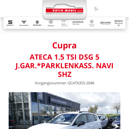
MENÜ
Suchbegriff ein
Cupra
ATECA
1.5
TSI
DSG
5
J.GAR.*PARKLENKASS.
NAVI
SHZ
Vorgangsnummer:
GCAT6355-2048