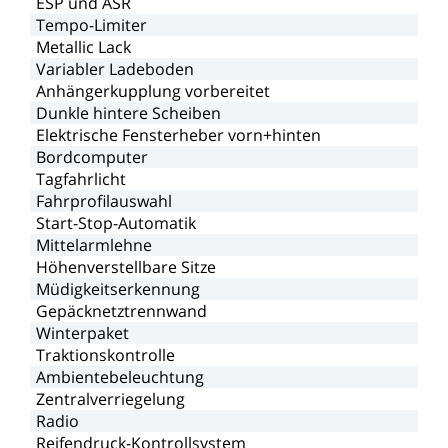
ESP
und
ASR
Tempo-Limiter
Metallic
Lack
Variabler
Ladeboden
Anhängerkupplung
vorbereitet
Dunkle
hintere
Scheiben
Elektrische
Fensterheber
vorn+hinten
Bordcomputer
Tagfahrlicht
Fahrprofilauswahl
Start-Stop-Automatik
Mittelarmlehne
Höhenverstellbare
Sitze
Müdigkeitserkennung
Gepäcknetztrennwand
Winterpaket
Traktionskontrolle
Ambientebeleuchtung
Zentralverriegelung
Radio
Reifendruck-Kontrollsystem