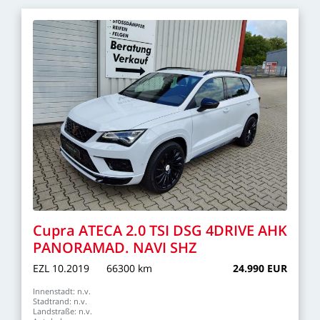
Cupra
ATECA
2.0
TSI
DSG
4DRIVE
AHK
PANORAMAD.
NAVI
SHZ
EZL
10.2019
66300
km
24.990
EUR
Innenstadt:
n.v.
Stadtrand:
n.v.
Landstraße:
n.v.