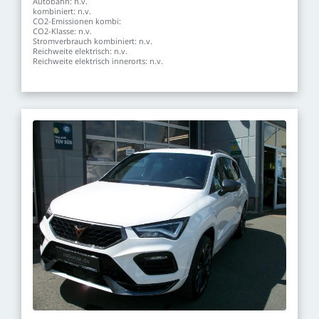
Autobahn:
n.v.
kombiniert:
n.v.
CO2-Emissionen
kombi:
CO2-Klasse:
n.v.
Stromverbrauch
kombiniert:
n.v.
Reichweite
elektrisch:
n.v.
Reichweite
elektrisch
innerorts:
n.v.