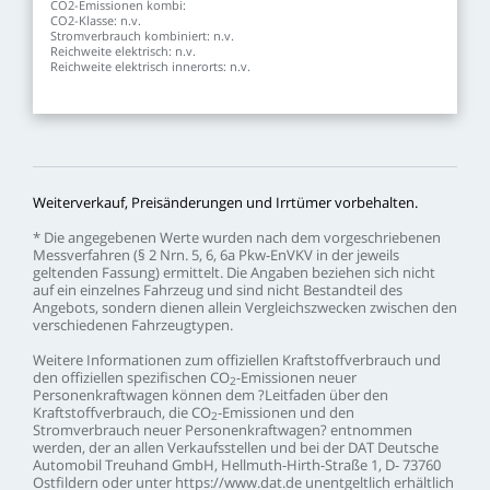
CO2-Emissionen
kombi:
CO2-Klasse:
n.v.
Stromverbrauch
kombiniert:
n.v.
Reichweite
elektrisch:
n.v.
Reichweite
elektrisch
innerorts:
n.v.
Weiterverkauf,
Preisänderungen
und
Irrtümer
vorbehalten.
*
Die
angegebenen
Werte
wurden
nach
dem
vorgeschriebenen
Messverfahren
(§
2
Nrn.
5,
6,
6a
Pkw-EnVKV
in
der
jeweils
geltenden
Fassung)
ermittelt.
Die
Angaben
beziehen
sich
nicht
auf
ein
einzelnes
Fahrzeug
und
sind
nicht
Bestandteil
des
Angebots,
sondern
dienen
allein
Vergleichszwecken
zwischen
den
verschiedenen
Fahrzeugtypen.
Weitere
Informationen
zum
offiziellen
Kraftstoffverbrauch
und
den
offiziellen
spezifischen
CO
-Emissionen
neuer
2
Personenkraftwagen
können
dem
?Leitfaden
über
den
Kraftstoffverbrauch,
die
CO
-Emissionen
und
den
2
Stromverbrauch
neuer
Personenkraftwagen?
entnommen
werden,
der
an
allen
Verkaufsstellen
und
bei
der
DAT
Deutsche
Automobil
Treuhand
GmbH,
Hellmuth-Hirth-Straße
1,
D-
73760
Ostfildern
oder
unter
https://www.dat.de
unentgeltlich
erhältlich