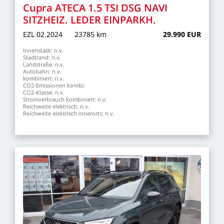
Cupra
ATECA
1.5
TSI
DSG
NAVI
SITZHEIZ.
LEDER
EINPARKH.
EZL
02.2024
23785
km
29.990
EUR
Innenstadt:
n.v.
Stadtrand:
n.v.
Landstraße:
n.v.
Autobahn:
n.v.
kombiniert:
n.v.
CO2-Emissionen
kombi:
CO2-Klasse:
n.v.
Stromverbrauch
kombiniert:
n.v.
Reichweite
elektrisch:
n.v.
Reichweite
elektrisch
innerorts:
n.v.