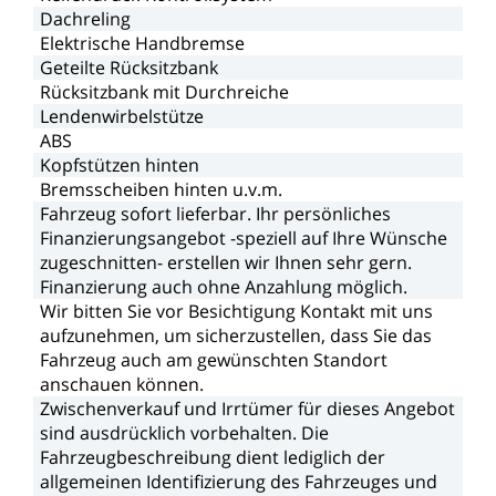
Dachreling
Elektrische
Handbremse
Geteilte
Rücksitzbank
Rücksitzbank
mit
Durchreiche
Lendenwirbelstütze
ABS
Kopfstützen
hinten
Bremsscheiben
hinten
u.v.m.
Fahrzeug
sofort
lieferbar.
Ihr
persönliches
Finanzierungsangebot
-speziell
auf
Ihre
Wünsche
zugeschnitten-
erstellen
wir
Ihnen
sehr
gern.
Finanzierung
auch
ohne
Anzahlung
möglich.
Wir
bitten
Sie
vor
Besichtigung
Kontakt
mit
uns
aufzunehmen,
um
sicherzustellen,
dass
Sie
das
Fahrzeug
auch
am
gewünschten
Standort
anschauen
können.
Zwischenverkauf
und
Irrtümer
für
dieses
Angebot
sind
ausdrücklich
vorbehalten.
Die
Fahrzeugbeschreibung
dient
lediglich
der
allgemeinen
Identifizierung
des
Fahrzeuges
und