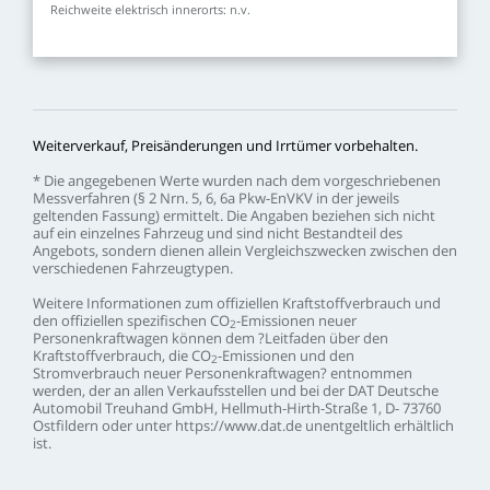
Reichweite
elektrisch
innerorts:
n.v.
Weiterverkauf,
Preisänderungen
und
Irrtümer
vorbehalten.
*
Die
angegebenen
Werte
wurden
nach
dem
vorgeschriebenen
Messverfahren
(§
2
Nrn.
5,
6,
6a
Pkw-EnVKV
in
der
jeweils
geltenden
Fassung)
ermittelt.
Die
Angaben
beziehen
sich
nicht
auf
ein
einzelnes
Fahrzeug
und
sind
nicht
Bestandteil
des
Angebots,
sondern
dienen
allein
Vergleichszwecken
zwischen
den
verschiedenen
Fahrzeugtypen.
Weitere
Informationen
zum
offiziellen
Kraftstoffverbrauch
und
den
offiziellen
spezifischen
CO
-Emissionen
neuer
2
Personenkraftwagen
können
dem
?Leitfaden
über
den
Kraftstoffverbrauch,
die
CO
-Emissionen
und
den
2
Stromverbrauch
neuer
Personenkraftwagen?
entnommen
werden,
der
an
allen
Verkaufsstellen
und
bei
der
DAT
Deutsche
Automobil
Treuhand
GmbH,
Hellmuth-Hirth-Straße
1,
D-
73760
Ostfildern
oder
unter
https://www.dat.de
unentgeltlich
erhältlich
ist.