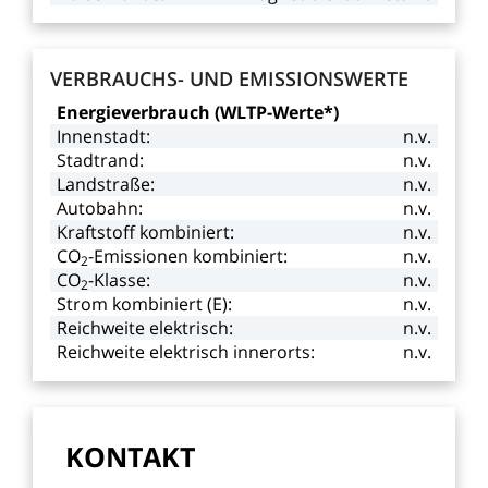
VERBRAUCHS-
UND
EMISSIONSWERTE
Energieverbrauch
(WLTP-Werte*)
Innenstadt:
n.v.
Stadtrand:
n.v.
Landstraße:
n.v.
Autobahn:
n.v.
Kraftstoff
kombiniert:
n.v.
CO
-Emissionen kombiniert:
n.v.
2
CO
-Klasse:
n.v.
2
Strom
kombiniert
(E):
n.v.
Reichweite
elektrisch:
n.v.
Reichweite
elektrisch
innerorts:
n.v.
KONTAKT