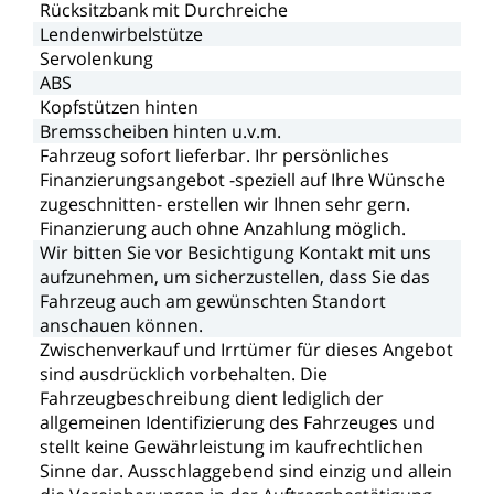
Rücksitzbank
mit
Durchreiche
Lendenwirbelstütze
Servolenkung
ABS
Kopfstützen
hinten
Bremsscheiben
hinten
u.v.m.
Fahrzeug
sofort
lieferbar.
Ihr
persönliches
Finanzierungsangebot
-speziell
auf
Ihre
Wünsche
zugeschnitten-
erstellen
wir
Ihnen
sehr
gern.
Finanzierung
auch
ohne
Anzahlung
möglich.
Wir
bitten
Sie
vor
Besichtigung
Kontakt
mit
uns
aufzunehmen,
um
sicherzustellen,
dass
Sie
das
Fahrzeug
auch
am
gewünschten
Standort
anschauen
können.
Zwischenverkauf
und
Irrtümer
für
dieses
Angebot
sind
ausdrücklich
vorbehalten.
Die
Fahrzeugbeschreibung
dient
lediglich
der
allgemeinen
Identifizierung
des
Fahrzeuges
und
stellt
keine
Gewährleistung
im
kaufrechtlichen
Sinne
dar.
Ausschlaggebend
sind
einzig
und
allein