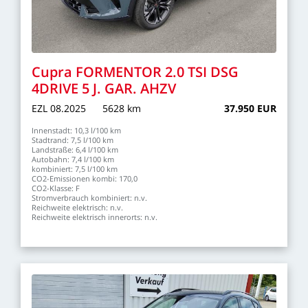
Cupra
FORMENTOR
2.0
TSI
DSG
4DRIVE
5
J.
GAR.
AHZV
EZL
08.2025
5628
km
37.950
EUR
Innenstadt:
10,3
l/100
km
Stadtrand:
7,5
l/100
km
Landstraße:
6,4
l/100
km
Autobahn:
7,4
l/100
km
kombiniert:
7,5
l/100
km
CO2-Emissionen
kombi:
170,0
CO2-Klasse:
F
Stromverbrauch
kombiniert:
n.v.
Reichweite
elektrisch:
n.v.
Reichweite
elektrisch
innerorts:
n.v.