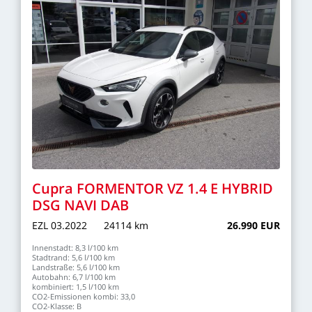
Cupra
FORMENTOR
VZ
1.4
E
HYBRID
DSG
NAVI
DAB
EZL
03.2022
24114
km
26.990
EUR
Innenstadt:
8,3
l/100
km
Stadtrand:
5,6
l/100
km
Landstraße:
5,6
l/100
km
Autobahn:
6,7
l/100
km
kombiniert:
1,5
l/100
km
CO2-Emissionen
kombi:
33,0
CO2-Klasse:
B