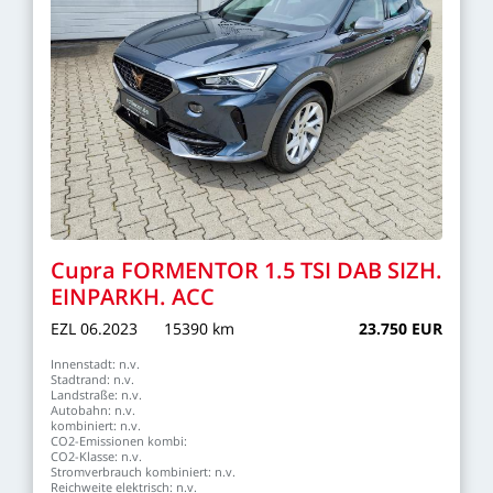
Cupra
FORMENTOR
1.5
TSI
DAB
SIZH.
EINPARKH.
ACC
EZL
06.2023
15390
km
23.750
EUR
Innenstadt:
n.v.
Stadtrand:
n.v.
Landstraße:
n.v.
Autobahn:
n.v.
kombiniert:
n.v.
CO2-Emissionen
kombi:
CO2-Klasse:
n.v.
Stromverbrauch
kombiniert:
n.v.
Reichweite
elektrisch:
n.v.