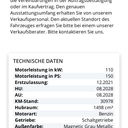
die
Vereinbarungen
in
der
Auftragsbestätigung
oder
im
Kaufvertrag.
Den
genauen
Ausstattungsumfang
erhalten
Sie
von
unserem
Verkaufspersonal.
Den
aktuellen
Standort
des
Fahrzeuges
erfragen
Sie
bitte
bei
einem
unserer
Verkaufsberater.
Bitte
kontaktieren
Sie
uns.
TECHNISCHE
DATEN
Motorleistung
in
kW:
110
Motorleistung
in
PS:
150
Erstzulassung:
12.2021
HU:
08.2028
AU:
08.2028
KM-Stand:
30978
Hubraum:
1498
cm³
Motorart:
Benzin
Getriebe:
Schaltgetriebe
Außenfarbe:
Magnetic
Grau
Metallic