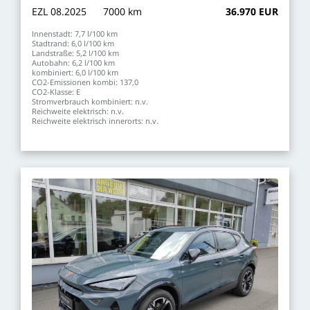
EZL
08.2025
7000
km
36.970
EUR
Innenstadt:
7,7
l/100
km
Stadtrand:
6,0
l/100
km
Landstraße:
5,2
l/100
km
Autobahn:
6,2
l/100
km
kombiniert:
6,0
l/100
km
CO2-Emissionen
kombi:
137,0
CO2-Klasse:
E
Stromverbrauch
kombiniert:
n.v.
Reichweite
elektrisch:
n.v.
Reichweite
elektrisch
innerorts:
n.v.