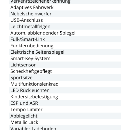
Verkehrszeichenerkennung
Adaptives
Fahrwerk
Nebelscheinwerfer
USB-Anschluss
Leichtmetallfelgen
Autom.
abblendender
Spiegel
Full-/Smart-Link
Funkfernbedienung
Elektrische
Seitenspiegel
Smart-Key-System
Lichtsensor
Scheckheftgepflegt
Sportsitze
Multifunktionslenkrad
LED
Rückleuchten
Kindersitzbefestigung
ESP
und
ASR
Tempo-Limiter
Abbiegelicht
Metallic
Lack
Variabler
Ladeboden