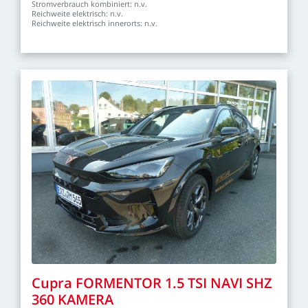
Stromverbrauch
kombiniert:
n.v.
Reichweite
elektrisch:
n.v.
Reichweite
elektrisch
innerorts:
n.v.
Cupra
FORMENTOR
1.5
TSI
NAVI
SHZ
360
KAMERA