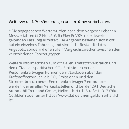
Weiterverkauf,
Preisänderungen
und
Irrtümer
vorbehalten.
*
Die
angegebenen
Werte
wurden
nach
dem
vorgeschriebenen
Messverfahren
(§
2
Nrn.
5,
6,
6a
Pkw-EnVKV
in
der
jeweils
geltenden
Fassung)
ermittelt.
Die
Angaben
beziehen
sich
nicht
auf
ein
einzelnes
Fahrzeug
und
sind
nicht
Bestandteil
des
Angebots,
sondern
dienen
allein
Vergleichszwecken
zwischen
den
verschiedenen
Fahrzeugtypen.
Weitere
Informationen
zum
offiziellen
Kraftstoffverbrauch
und
den
offiziellen
spezifischen
CO
-Emissionen
neuer
2
Personenkraftwagen
können
dem
?Leitfaden
über
den
Kraftstoffverbrauch,
die
CO
-Emissionen
und
den
2
Stromverbrauch
neuer
Personenkraftwagen?
entnommen
werden,
der
an
allen
Verkaufsstellen
und
bei
der
DAT
Deutsche
Automobil
Treuhand
GmbH,
Hellmuth-Hirth-Straße
1,
D-
73760
Ostfildern
oder
unter
https://www.dat.de
unentgeltlich
erhältlich
ist.