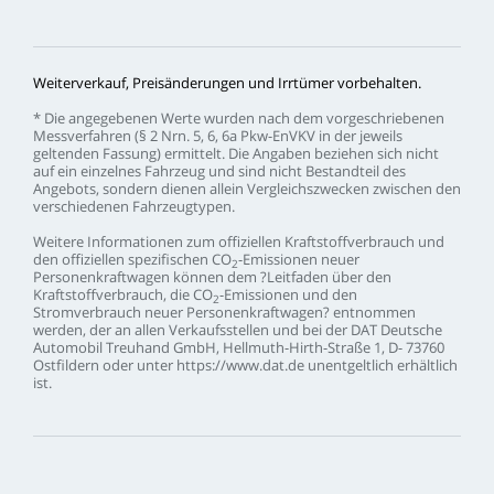
Weiterverkauf,
Preisänderungen
und
Irrtümer
vorbehalten.
*
Die
angegebenen
Werte
wurden
nach
dem
vorgeschriebenen
Messverfahren
(§
2
Nrn.
5,
6,
6a
Pkw-EnVKV
in
der
jeweils
geltenden
Fassung)
ermittelt.
Die
Angaben
beziehen
sich
nicht
auf
ein
einzelnes
Fahrzeug
und
sind
nicht
Bestandteil
des
Angebots,
sondern
dienen
allein
Vergleichszwecken
zwischen
den
verschiedenen
Fahrzeugtypen.
Weitere
Informationen
zum
offiziellen
Kraftstoffverbrauch
und
den
offiziellen
spezifischen
CO
-Emissionen
neuer
2
Personenkraftwagen
können
dem
?Leitfaden
über
den
Kraftstoffverbrauch,
die
CO
-Emissionen
und
den
2
Stromverbrauch
neuer
Personenkraftwagen?
entnommen
werden,
der
an
allen
Verkaufsstellen
und
bei
der
DAT
Deutsche
Automobil
Treuhand
GmbH,
Hellmuth-Hirth-Straße
1,
D-
73760
Ostfildern
oder
unter
https://www.dat.de
unentgeltlich
erhältlich
ist.