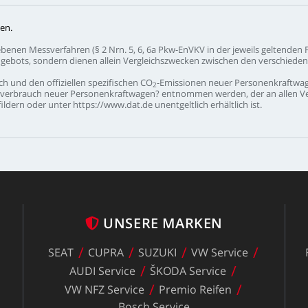
en.
ebenen
Messverfahren
(§
2
Nrn.
5,
6,
6a
Pkw-EnVKV
in
der
jeweils
geltenden
gebots,
sondern
dienen
allein
Vergleichszwecken
zwischen
den
verschiede
ch
und
den
offiziellen
spezifischen
CO
-Emissionen
neuer
Personenkraftwa
2
verbrauch
neuer
Personenkraftwagen?
entnommen
werden,
der
an
allen
V
ildern
oder
unter
https://www.dat.de
unentgeltlich
erhältlich
ist.
UNSERE
MARKEN
SEAT
CUPRA
SUZUKI
VW
Service
z
AUDI
Service
ŠKODA
Service
VW
NFZ
Service
Premio
Reifen
Bosch
Service