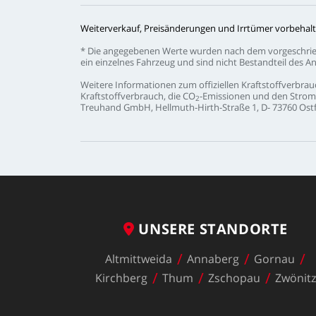
Weiterverkauf,
Preisänderungen
und
Irrtümer
vorbehalt
*
Die
angegebenen
Werte
wurden
nach
dem
vorgeschri
ein
einzelnes
Fahrzeug
und
sind
nicht
Bestandteil
des
An
Weitere
Informationen
zum
offiziellen
Kraftstoffverbrau
Kraftstoffverbrauch,
die
CO
-Emissionen
und
den
Strom
2
Treuhand
GmbH,
Hellmuth-Hirth-Straße
1,
D-
73760
Ostf
UNSERE
STANDORTE
Altmittweida
Annaberg
Gornau
Kirchberg
Thum
Zschopau
Zwönit