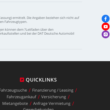
Fassung)
ermittelt.
Die
Angaben
beziehen
sich
nicht
auf
nen
Fahrzeugtypen.
gen
können
dem
?Leitfaden
über
den
erkaufsstellen
und
bei
der
DAT
Deutsche
Automobil
QUICKLINKS
Fahrzeugsuche
Finanzierung
/
Leasing
Fahrzeugankauf
Versicherung
Mietangebote
Anfrage
Vermietung
Gewerbekunden