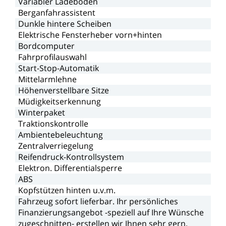
Variabler
Ladeboden
Berganfahrassistent
Dunkle
hintere
Scheiben
Elektrische
Fensterheber
vorn+hinten
Bordcomputer
Fahrprofilauswahl
Start-Stop-Automatik
Mittelarmlehne
Höhenverstellbare
Sitze
Müdigkeitserkennung
Winterpaket
Traktionskontrolle
Ambientebeleuchtung
Zentralverriegelung
Reifendruck-Kontrollsystem
Elektron.
Differentialsperre
ABS
Kopfstützen
hinten
u.v.m.
Fahrzeug
sofort
lieferbar.
Ihr
persönliches
Finanzierungsangebot
-speziell
auf
Ihre
Wünsche
zugeschnitten-
erstellen
wir
Ihnen
sehr
gern.