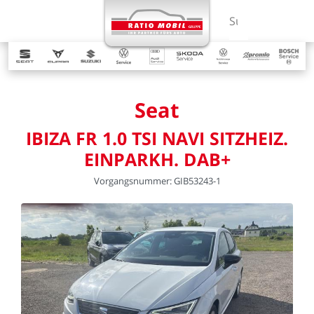
MENÜ
Suchbegriff ein
Seat
IBIZA
FR
1.0
TSI
NAVI
SITZHEIZ.
EINPARKH.
DAB+
Vorgangsnummer:
GIB53243-1