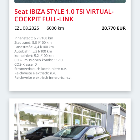
Seat
IBIZA
STYLE
1.0
TSI
VIRTUAL-
COCKPIT
FULL-LINK
EZL
08.2025
6000
km
20.770
EUR
Innenstadt:
6,7
l/100
km
Stadtrand:
5,0
l/100
km
Landstraße:
4,4
l/100
km
Autobahn:
5,3
l/100
km
kombiniert:
5,2
l/100
km
CO2-Emissionen
kombi:
117,0
CO2-Klasse:
D
Stromverbrauch
kombiniert:
n.v.
Reichweite
elektrisch:
n.v.
Reichweite
elektrisch
innerorts:
n.v.