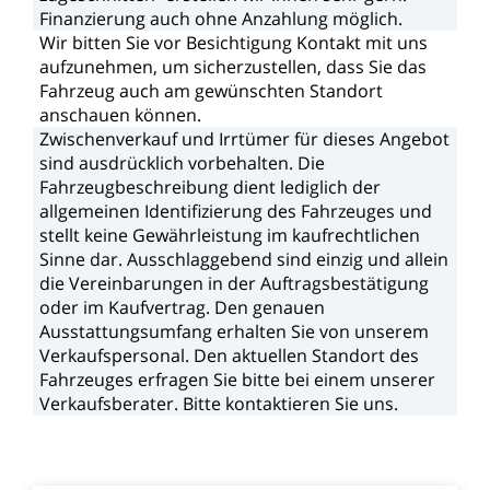
Finanzierung
auch
ohne
Anzahlung
möglich.
Wir
bitten
Sie
vor
Besichtigung
Kontakt
mit
uns
aufzunehmen,
um
sicherzustellen,
dass
Sie
das
Fahrzeug
auch
am
gewünschten
Standort
anschauen
können.
Zwischenverkauf
und
Irrtümer
für
dieses
Angebot
sind
ausdrücklich
vorbehalten.
Die
Fahrzeugbeschreibung
dient
lediglich
der
allgemeinen
Identifizierung
des
Fahrzeuges
und
stellt
keine
Gewährleistung
im
kaufrechtlichen
Sinne
dar.
Ausschlaggebend
sind
einzig
und
allein
die
Vereinbarungen
in
der
Auftragsbestätigung
oder
im
Kaufvertrag.
Den
genauen
Ausstattungsumfang
erhalten
Sie
von
unserem
Verkaufspersonal.
Den
aktuellen
Standort
des
Fahrzeuges
erfragen
Sie
bitte
bei
einem
unserer
Verkaufsberater.
Bitte
kontaktieren
Sie
uns.