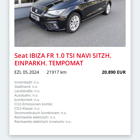
Seat
IBIZA
FR
1.0
TSI
NAVI
SITZH.
EINPARKH.
TEMPOMAT
EZL
05.2024
21917
km
20.890
EUR
Innenstadt:
n.v.
Stadtrand:
n.v.
Landstraße:
n.v.
Autobahn:
n.v.
kombiniert:
n.v.
CO2-Emissionen
kombi:
CO2-Klasse:
n.v.
Stromverbrauch
kombiniert:
n.v.
Reichweite
elektrisch:
n.v.
Reichweite
elektrisch
innerorts:
n.v.