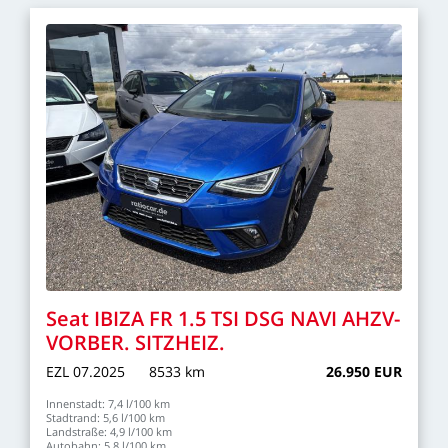
Seat
IBIZA
FR
1.5
TSI
DSG
NAVI
AHZV-
VORBER.
SITZHEIZ.
EZL
07.2025
8533
km
26.950
EUR
Innenstadt:
7,4
l/100
km
Stadtrand:
5,6
l/100
km
Landstraße:
4,9
l/100
km
Autobahn:
5,8
l/100
km