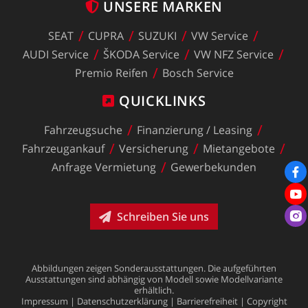
UNSERE
MARKEN
SEAT
CUPRA
SUZUKI
VW
Service
AUDI
Service
ŠKODA
Service
VW
NFZ
Service
Premio
Reifen
Bosch
Service
QUICKLINKS
Fahrzeugsuche
Finanzierung
/
Leasing
Fahrzeugankauf
Versicherung
Mietangebote
Anfrage
Vermietung
Gewerbekunden
Schreiben Sie uns
Abbildungen
zeigen
Sonderausstattungen.
Die
aufgeführten
Ausstattungen
sind
abhängig
von
Modell
sowie
Modellvariante
erhältlich.
Impressum
|
Datenschutzerklärung
|
Barrierefreiheit
|
Copyright