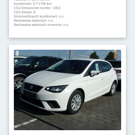
kombiniert:
5,7
l/100
km
CO2-Emissionen
kombi:
129,0
CO2-Klasse:
D
Stromverbrauch
kombiniert:
n.v.
Reichweite
elektrisch:
n.v.
Reichweite
elektrisch
innerorts:
n.v.