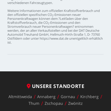
verschiedenen
Fahrzeugtypen.
Weitere
Informationen
zum
offiziellen
Kraftstoffverbrauch
und
den
offiziellen
spezifischen
CO
-Emissionen
neuer
2
Personenkraftwagen
können
dem
?Leitfaden
über
den
Kraftstoffverbrauch,
die
CO
-Emissionen
und
den
2
Stromverbrauch
neuer
Personenkraftwagen?
entnommen
werden,
der
an
allen
Verkaufsstellen
und
bei
der
DAT
Deutsche
Automobil
Treuhand
GmbH,
Hellmuth-Hirth-Straße
1,
D-
73760
Ostfildern
oder
unter
https://www.dat.de
unentgeltlich
erhältlich
ist.
UNSERE
STANDORTE
Altmittweida
Annaberg
Gornau
Kirchberg
Thum
Zschopau
Zwönitz