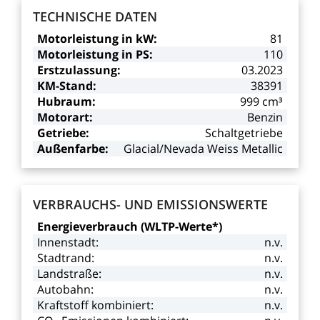
TECHNISCHE
DATEN
Motorleistung
in
kW:
81
Motorleistung
in
PS:
110
Erstzulassung:
03.2023
KM-Stand:
38391
Hubraum:
999
cm³
Motorart:
Benzin
Getriebe:
Schaltgetriebe
Außenfarbe:
Glacial/Nevada
Weiss
Metallic
VERBRAUCHS-
UND
EMISSIONSWERTE
Energieverbrauch
(WLTP-Werte*)
Innenstadt:
n.v.
Stadtrand:
n.v.
Landstraße:
n.v.
Autobahn:
n.v.
Kraftstoff
kombiniert:
n.v.