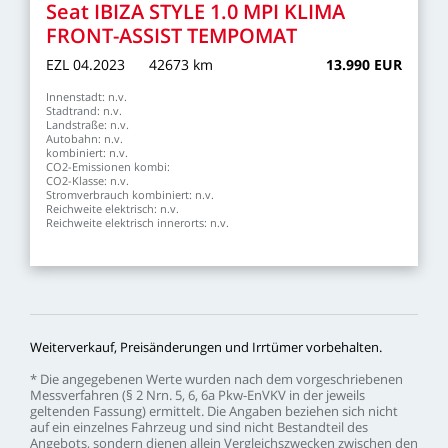
Seat
IBIZA
STYLE
1.0
MPI
KLIMA
FRONT-ASSIST
TEMPOMAT
EZL
04.2023
42673
km
13.990
EUR
Innenstadt:
n.v.
Stadtrand:
n.v.
Landstraße:
n.v.
Autobahn:
n.v.
kombiniert:
n.v.
CO2-Emissionen
kombi:
CO2-Klasse:
n.v.
Stromverbrauch
kombiniert:
n.v.
Reichweite
elektrisch:
n.v.
Reichweite
elektrisch
innerorts:
n.v.
Weiterverkauf,
Preisänderungen
und
Irrtümer
vorbehalten.
*
Die
angegebenen
Werte
wurden
nach
dem
vorgeschriebenen
Messverfahren
(§
2
Nrn.
5,
6,
6a
Pkw-EnVKV
in
der
jeweils
geltenden
Fassung)
ermittelt.
Die
Angaben
beziehen
sich
nicht
auf
ein
einzelnes
Fahrzeug
und
sind
nicht
Bestandteil
des
Angebots,
sondern
dienen
allein
Vergleichszwecken
zwischen
den