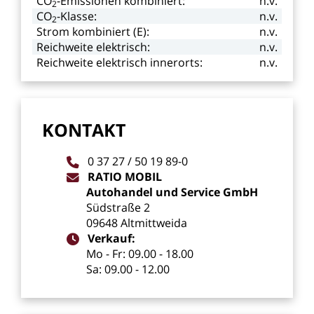
CO
-Emissionen kombiniert:
n.v.
2
CO
-Klasse:
n.v.
2
Strom
kombiniert
(E):
n.v.
Reichweite
elektrisch:
n.v.
Reichweite
elektrisch
innerorts:
n.v.
KONTAKT
0
37
27
/
50
19
89-0
RATIO
MOBIL
Autohandel
und
Service
GmbH
Südstraße
2
09648
Altmittweida
Verkauf:
Mo
-
Fr:
09.00
-
18.00
Sa:
09.00
-
12.00