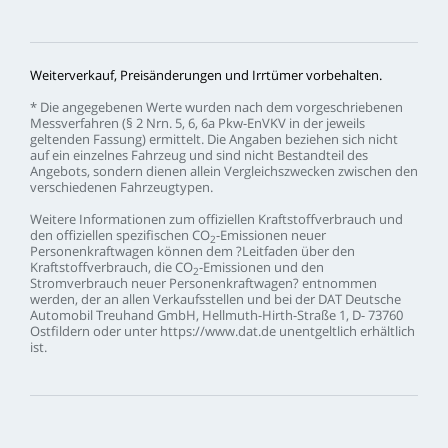
Weiterverkauf,
Preisänderungen
und
Irrtümer
vorbehalten.
*
Die
angegebenen
Werte
wurden
nach
dem
vorgeschriebenen
Messverfahren
(§
2
Nrn.
5,
6,
6a
Pkw-EnVKV
in
der
jeweils
geltenden
Fassung)
ermittelt.
Die
Angaben
beziehen
sich
nicht
auf
ein
einzelnes
Fahrzeug
und
sind
nicht
Bestandteil
des
Angebots,
sondern
dienen
allein
Vergleichszwecken
zwischen
den
verschiedenen
Fahrzeugtypen.
Weitere
Informationen
zum
offiziellen
Kraftstoffverbrauch
und
den
offiziellen
spezifischen
CO
-Emissionen
neuer
2
Personenkraftwagen
können
dem
?Leitfaden
über
den
Kraftstoffverbrauch,
die
CO
-Emissionen
und
den
2
Stromverbrauch
neuer
Personenkraftwagen?
entnommen
werden,
der
an
allen
Verkaufsstellen
und
bei
der
DAT
Deutsche
Automobil
Treuhand
GmbH,
Hellmuth-Hirth-Straße
1,
D-
73760
Ostfildern
oder
unter
https://www.dat.de
unentgeltlich
erhältlich
ist.