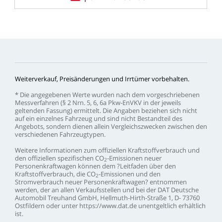
Weiterverkauf,
Preisänderungen
und
Irrtümer
vorbehalten.
*
Die
angegebenen
Werte
wurden
nach
dem
vorgeschriebenen
Messverfahren
(§
2
Nrn.
5,
6,
6a
Pkw-EnVKV
in
der
jeweils
geltenden
Fassung)
ermittelt.
Die
Angaben
beziehen
sich
nicht
auf
ein
einzelnes
Fahrzeug
und
sind
nicht
Bestandteil
des
Angebots,
sondern
dienen
allein
Vergleichszwecken
zwischen
den
verschiedenen
Fahrzeugtypen.
Weitere
Informationen
zum
offiziellen
Kraftstoffverbrauch
und
den
offiziellen
spezifischen
CO
-Emissionen
neuer
2
Personenkraftwagen
können
dem
?Leitfaden
über
den
Kraftstoffverbrauch,
die
CO
-Emissionen
und
den
2
Stromverbrauch
neuer
Personenkraftwagen?
entnommen
werden,
der
an
allen
Verkaufsstellen
und
bei
der
DAT
Deutsche
Automobil
Treuhand
GmbH,
Hellmuth-Hirth-Straße
1,
D-
73760
Ostfildern
oder
unter
https://www.dat.de
unentgeltlich
erhältlich
ist.