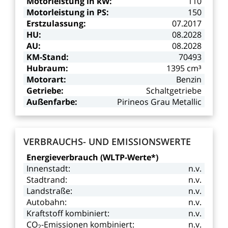
Motorleistung
in
kW:
110
Motorleistung
in
PS:
150
Erstzulassung:
07.2017
HU:
08.2028
AU:
08.2028
KM-Stand:
70493
Hubraum:
1395
cm³
Motorart:
Benzin
Getriebe:
Schaltgetriebe
Außenfarbe:
Pirineos
Grau
Metallic
VERBRAUCHS-
UND
EMISSIONSWERTE
Energieverbrauch
(WLTP-Werte*)
Innenstadt:
n.v.
Stadtrand:
n.v.
Landstraße:
n.v.
Autobahn:
n.v.
Kraftstoff
kombiniert:
n.v.
CO
-Emissionen kombiniert:
n.v.
2