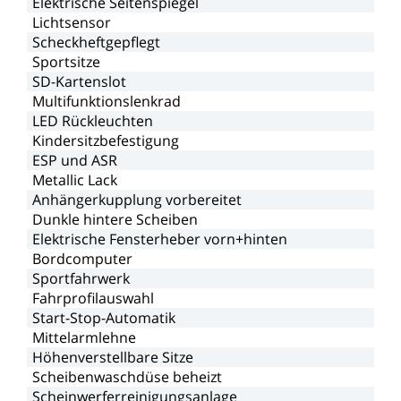
Elektrische
Seitenspiegel
Lichtsensor
Scheckheftgepflegt
Sportsitze
SD-Kartenslot
Multifunktionslenkrad
LED
Rückleuchten
Kindersitzbefestigung
ESP
und
ASR
Metallic
Lack
Anhängerkupplung
vorbereitet
Dunkle
hintere
Scheiben
Elektrische
Fensterheber
vorn+hinten
Bordcomputer
Sportfahrwerk
Fahrprofilauswahl
Start-Stop-Automatik
Mittelarmlehne
Höhenverstellbare
Sitze
Scheibenwaschdüse
beheizt
Scheinwerferreinigungsanlage