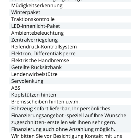
Müdigkeitserkennung
Winterpaket
Traktionskontrolle
LED-Innenlicht-Paket
Ambientebeleuchtung
Zentralverriegelung
Reifendruck-Kontrollsystem
Elektron.
Differentialsperre
Elektrische
Handbremse
Geteilte
Rücksitzbank
Lendenwirbelstütze
Servolenkung
ABS
Kopfstützen
hinten
Bremsscheiben
hinten
u.v.m.
Fahrzeug
sofort
lieferbar.
Ihr
persönliches
Finanzierungsangebot
-speziell
auf
Ihre
Wünsche
zugeschnitten-
erstellen
wir
Ihnen
sehr
gern.
Finanzierung
auch
ohne
Anzahlung
möglich.
Wir
bitten
Sie
vor
Besichtigung
Kontakt
mit
uns