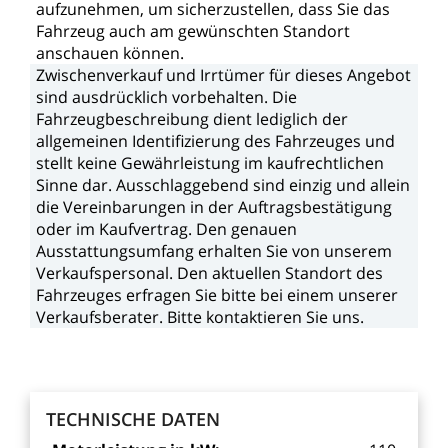
aufzunehmen,
um
sicherzustellen,
dass
Sie
das
Fahrzeug
auch
am
gewünschten
Standort
anschauen
können.
Zwischenverkauf
und
Irrtümer
für
dieses
Angebot
sind
ausdrücklich
vorbehalten.
Die
Fahrzeugbeschreibung
dient
lediglich
der
allgemeinen
Identifizierung
des
Fahrzeuges
und
stellt
keine
Gewährleistung
im
kaufrechtlichen
Sinne
dar.
Ausschlaggebend
sind
einzig
und
allein
die
Vereinbarungen
in
der
Auftragsbestätigung
oder
im
Kaufvertrag.
Den
genauen
Ausstattungsumfang
erhalten
Sie
von
unserem
Verkaufspersonal.
Den
aktuellen
Standort
des
Fahrzeuges
erfragen
Sie
bitte
bei
einem
unserer
Verkaufsberater.
Bitte
kontaktieren
Sie
uns.
TECHNISCHE
DATEN