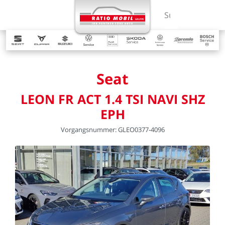
MENÜ
Suchbegriff ein
Seat
LEON
FR
ACT
1.4
TSI
NAVI
SHZ
EPH
Vorgangsnummer:
GLEO0377-4096