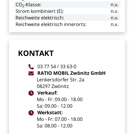
CO
-Klasse:
n.v.
2
Strom
kombiniert
(E):
n.v.
Reichweite
elektrisch:
n.v.
Reichweite
elektrisch
innerorts:
n.v.
KONTAKT
03
77
54
/
33
63-0
RATIO
MOBIL
Zwönitz
GmbH
Lenkersdorfer
Str.
2a
08297
Zwönitz
Verkauf:
Mo
-
Fr:
09.00
-
18.00
Sa:
09.00
-
12.00
Werkstatt:
Mo
-
Fr:
07.00
-
18.00
Sa:
08.00
-
12.00