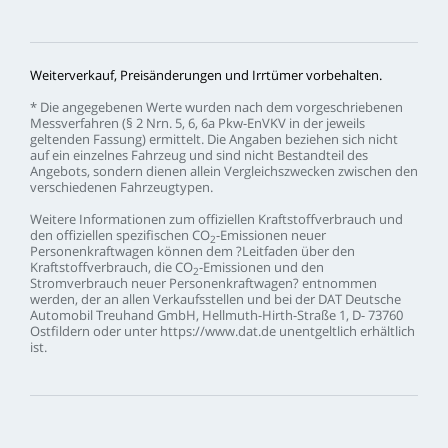
Weiterverkauf,
Preisänderungen
und
Irrtümer
vorbehalten.
*
Die
angegebenen
Werte
wurden
nach
dem
vorgeschriebenen
Messverfahren
(§
2
Nrn.
5,
6,
6a
Pkw-EnVKV
in
der
jeweils
geltenden
Fassung)
ermittelt.
Die
Angaben
beziehen
sich
nicht
auf
ein
einzelnes
Fahrzeug
und
sind
nicht
Bestandteil
des
Angebots,
sondern
dienen
allein
Vergleichszwecken
zwischen
den
verschiedenen
Fahrzeugtypen.
Weitere
Informationen
zum
offiziellen
Kraftstoffverbrauch
und
den
offiziellen
spezifischen
CO
-Emissionen
neuer
2
Personenkraftwagen
können
dem
?Leitfaden
über
den
Kraftstoffverbrauch,
die
CO
-Emissionen
und
den
2
Stromverbrauch
neuer
Personenkraftwagen?
entnommen
werden,
der
an
allen
Verkaufsstellen
und
bei
der
DAT
Deutsche
Automobil
Treuhand
GmbH,
Hellmuth-Hirth-Straße
1,
D-
73760
Ostfildern
oder
unter
https://www.dat.de
unentgeltlich
erhältlich
ist.