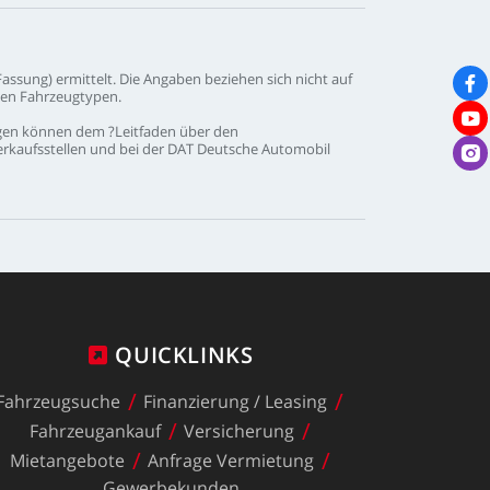
Fassung)
ermittelt.
Die
Angaben
beziehen
sich
nicht
auf
nen
Fahrzeugtypen.
gen
können
dem
?Leitfaden
über
den
erkaufsstellen
und
bei
der
DAT
Deutsche
Automobil
QUICKLINKS
Fahrzeugsuche
Finanzierung
/
Leasing
Fahrzeugankauf
Versicherung
Mietangebote
Anfrage
Vermietung
Gewerbekunden