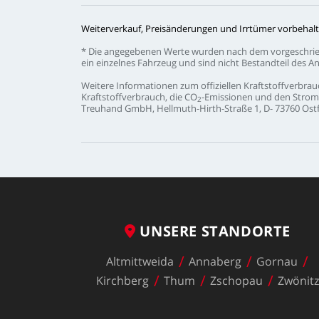
Weiterverkauf,
Preisänderungen
und
Irrtümer
vorbehalt
*
Die
angegebenen
Werte
wurden
nach
dem
vorgeschri
ein
einzelnes
Fahrzeug
und
sind
nicht
Bestandteil
des
An
Weitere
Informationen
zum
offiziellen
Kraftstoffverbrau
Kraftstoffverbrauch,
die
CO
-Emissionen
und
den
Strom
2
Treuhand
GmbH,
Hellmuth-Hirth-Straße
1,
D-
73760
Ostf
UNSERE
STANDORTE
Altmittweida
Annaberg
Gornau
Kirchberg
Thum
Zschopau
Zwönit