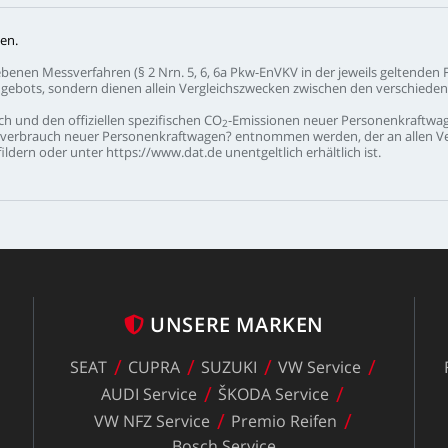
en.
ebenen
Messverfahren
(§
2
Nrn.
5,
6,
6a
Pkw-EnVKV
in
der
jeweils
geltenden
gebots,
sondern
dienen
allein
Vergleichszwecken
zwischen
den
verschiede
ch
und
den
offiziellen
spezifischen
CO
-Emissionen
neuer
Personenkraftwa
2
verbrauch
neuer
Personenkraftwagen?
entnommen
werden,
der
an
allen
V
ildern
oder
unter
https://www.dat.de
unentgeltlich
erhältlich
ist.
UNSERE
MARKEN
SEAT
CUPRA
SUZUKI
VW
Service
z
AUDI
Service
ŠKODA
Service
VW
NFZ
Service
Premio
Reifen
Bosch
Service