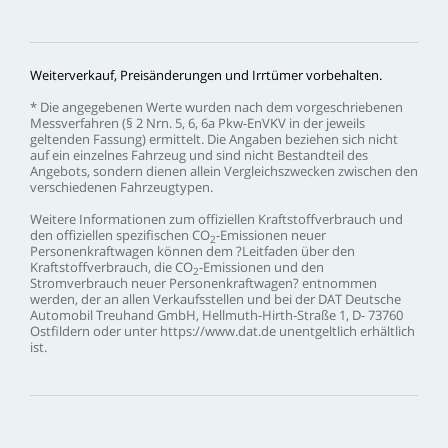
Weiterverkauf,
Preisänderungen
und
Irrtümer
vorbehalten.
*
Die
angegebenen
Werte
wurden
nach
dem
vorgeschriebenen
Messverfahren
(§
2
Nrn.
5,
6,
6a
Pkw-EnVKV
in
der
jeweils
geltenden
Fassung)
ermittelt.
Die
Angaben
beziehen
sich
nicht
auf
ein
einzelnes
Fahrzeug
und
sind
nicht
Bestandteil
des
Angebots,
sondern
dienen
allein
Vergleichszwecken
zwischen
den
verschiedenen
Fahrzeugtypen.
Weitere
Informationen
zum
offiziellen
Kraftstoffverbrauch
und
den
offiziellen
spezifischen
CO
-Emissionen
neuer
2
Personenkraftwagen
können
dem
?Leitfaden
über
den
Kraftstoffverbrauch,
die
CO
-Emissionen
und
den
2
Stromverbrauch
neuer
Personenkraftwagen?
entnommen
werden,
der
an
allen
Verkaufsstellen
und
bei
der
DAT
Deutsche
Automobil
Treuhand
GmbH,
Hellmuth-Hirth-Straße
1,
D-
73760
Ostfildern
oder
unter
https://www.dat.de
unentgeltlich
erhältlich
ist.