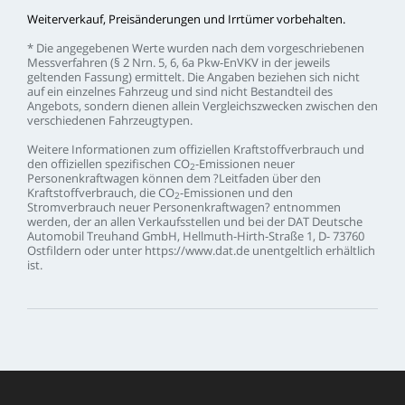
Weiterverkauf,
Preisänderungen
und
Irrtümer
vorbehalten.
*
Die
angegebenen
Werte
wurden
nach
dem
vorgeschriebenen
Messverfahren
(§
2
Nrn.
5,
6,
6a
Pkw-EnVKV
in
der
jeweils
geltenden
Fassung)
ermittelt.
Die
Angaben
beziehen
sich
nicht
auf
ein
einzelnes
Fahrzeug
und
sind
nicht
Bestandteil
des
Angebots,
sondern
dienen
allein
Vergleichszwecken
zwischen
den
verschiedenen
Fahrzeugtypen.
Weitere
Informationen
zum
offiziellen
Kraftstoffverbrauch
und
den
offiziellen
spezifischen
CO
-Emissionen
neuer
2
Personenkraftwagen
können
dem
?Leitfaden
über
den
Kraftstoffverbrauch,
die
CO
-Emissionen
und
den
2
Stromverbrauch
neuer
Personenkraftwagen?
entnommen
werden,
der
an
allen
Verkaufsstellen
und
bei
der
DAT
Deutsche
Automobil
Treuhand
GmbH,
Hellmuth-Hirth-Straße
1,
D-
73760
Ostfildern
oder
unter
https://www.dat.de
unentgeltlich
erhältlich
ist.