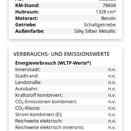
KM-Stand:
78604
Hubraum:
1328
cm³
Motorart:
Benzin
Getriebe:
Schaltgetriebe
Außenfarbe:
Silky
Silber
Metallic
VERBRAUCHS-
UND
EMISSIONSWERTE
Energieverbrauch
(WLTP-Werte*)
Innenstadt:
n.v.
Stadtrand:
n.v.
Landstraße:
n.v.
Autobahn:
n.v.
Kraftstoff
kombiniert:
n.v.
CO
-Emissionen kombiniert:
n.v.
2
CO
-Klasse:
n.v.
2
Strom
kombiniert
(E):
n.v.
Reichweite
elektrisch:
n.v.
Reichweite
elektrisch
innerorts:
n.v.