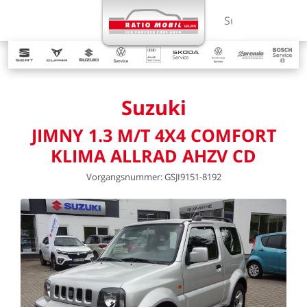
MENÜ
Suchbegriff ein
Suzuki
JIMNY
1.3
M/T
4X4
COMFORT
KLIMA
ALLRAD
AHZV
CD
Vorgangsnummer:
GSJI9151-8192