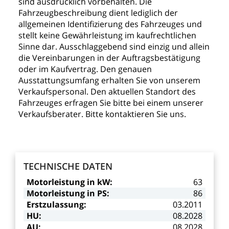
sind
ausdrücklich
vorbehalten.
Die
Fahrzeugbeschreibung
dient
lediglich
der
allgemeinen
Identifizierung
des
Fahrzeuges
und
stellt
keine
Gewährleistung
im
kaufrechtlichen
Sinne
dar.
Ausschlaggebend
sind
einzig
und
allein
die
Vereinbarungen
in
der
Auftragsbestätigung
oder
im
Kaufvertrag.
Den
genauen
Ausstattungsumfang
erhalten
Sie
von
unserem
Verkaufspersonal.
Den
aktuellen
Standort
des
Fahrzeuges
erfragen
Sie
bitte
bei
einem
unserer
Verkaufsberater.
Bitte
kontaktieren
Sie
uns.
TECHNISCHE
DATEN
Motorleistung
in
kW:
63
Motorleistung
in
PS:
86
Erstzulassung:
03.2011
HU:
08.2028
AU:
08.2028