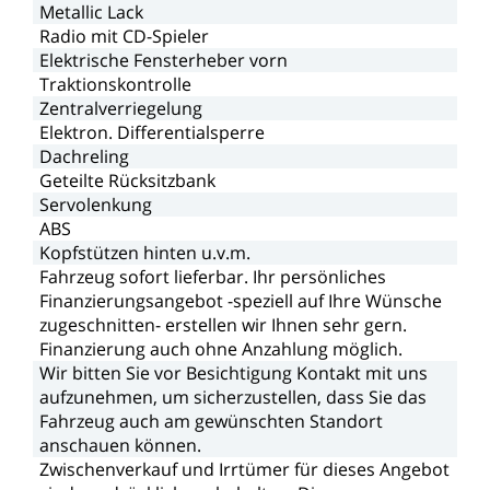
Metallic
Lack
Radio
mit
CD-Spieler
Elektrische
Fensterheber
vorn
Traktionskontrolle
Zentralverriegelung
Elektron.
Differentialsperre
Dachreling
Geteilte
Rücksitzbank
Servolenkung
ABS
Kopfstützen
hinten
u.v.m.
Fahrzeug
sofort
lieferbar.
Ihr
persönliches
Finanzierungsangebot
-speziell
auf
Ihre
Wünsche
zugeschnitten-
erstellen
wir
Ihnen
sehr
gern.
Finanzierung
auch
ohne
Anzahlung
möglich.
Wir
bitten
Sie
vor
Besichtigung
Kontakt
mit
uns
aufzunehmen,
um
sicherzustellen,
dass
Sie
das
Fahrzeug
auch
am
gewünschten
Standort
anschauen
können.
Zwischenverkauf
und
Irrtümer
für
dieses
Angebot