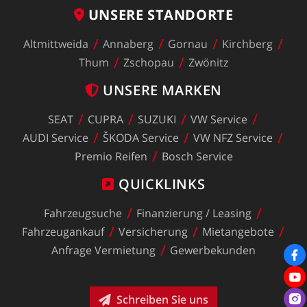
UNSERE
STANDORTE
Altmittweida
Annaberg
Gornau
Kirchberg
Thum
Zschopau
Zwönitz
UNSERE
MARKEN
SEAT
CUPRA
SUZUKI
VW
Service
AUDI
Service
ŠKODA
Service
VW
NFZ
Service
Premio
Reifen
Bosch
Service
QUICKLINKS
Fahrzeugsuche
Finanzierung
/
Leasing
Fahrzeugankauf
Versicherung
Mietangebote
Anfrage
Vermietung
Gewerbekunden
Schreiben Sie uns