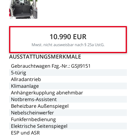
10.990
EUR
Mwst.
nicht
ausweisbar
nach
§
25a
UstG.
AUSSTATTUNGSMERKMALE
Gebrauchtwagen
Fzg.-Nr.:
GSJI9151
5-türig
Allradantrieb
Klimaanlage
Anhängerkupplung
abnehmbar
Notbrems-Assistent
Beheizbare
Außenspiegel
Nebelscheinwerfer
Funkfernbedienung
Elektrische
Seitenspiegel
ESP
und
ASR