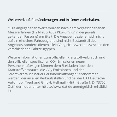
Weiterverkauf,
Preisänderungen
und
Irrtümer
vorbehalten.
*
Die
angegebenen
Werte
wurden
nach
dem
vorgeschriebenen
Messverfahren
(§
2
Nrn.
5,
6,
6a
Pkw-EnVKV
in
der
jeweils
geltenden
Fassung)
ermittelt.
Die
Angaben
beziehen
sich
nicht
auf
ein
einzelnes
Fahrzeug
und
sind
nicht
Bestandteil
des
Angebots,
sondern
dienen
allein
Vergleichszwecken
zwischen
den
verschiedenen
Fahrzeugtypen.
Weitere
Informationen
zum
offiziellen
Kraftstoffverbrauch
und
den
offiziellen
spezifischen
CO
-Emissionen
neuer
2
Personenkraftwagen
können
dem
?Leitfaden
über
den
Kraftstoffverbrauch,
die
CO
-Emissionen
und
den
2
Stromverbrauch
neuer
Personenkraftwagen?
entnommen
werden,
der
an
allen
Verkaufsstellen
und
bei
der
DAT
Deutsche
Automobil
Treuhand
GmbH,
Hellmuth-Hirth-Straße
1,
D-
73760
Ostfildern
oder
unter
https://www.dat.de
unentgeltlich
erhältlich
ist.