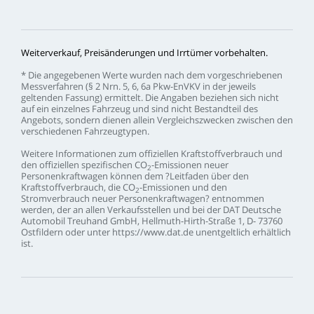
Weiterverkauf,
Preisänderungen
und
Irrtümer
vorbehalten.
*
Die
angegebenen
Werte
wurden
nach
dem
vorgeschriebenen
Messverfahren
(§
2
Nrn.
5,
6,
6a
Pkw-EnVKV
in
der
jeweils
geltenden
Fassung)
ermittelt.
Die
Angaben
beziehen
sich
nicht
auf
ein
einzelnes
Fahrzeug
und
sind
nicht
Bestandteil
des
Angebots,
sondern
dienen
allein
Vergleichszwecken
zwischen
den
verschiedenen
Fahrzeugtypen.
Weitere
Informationen
zum
offiziellen
Kraftstoffverbrauch
und
den
offiziellen
spezifischen
CO
-Emissionen
neuer
2
Personenkraftwagen
können
dem
?Leitfaden
über
den
Kraftstoffverbrauch,
die
CO
-Emissionen
und
den
2
Stromverbrauch
neuer
Personenkraftwagen?
entnommen
werden,
der
an
allen
Verkaufsstellen
und
bei
der
DAT
Deutsche
Automobil
Treuhand
GmbH,
Hellmuth-Hirth-Straße
1,
D-
73760
Ostfildern
oder
unter
https://www.dat.de
unentgeltlich
erhältlich
ist.