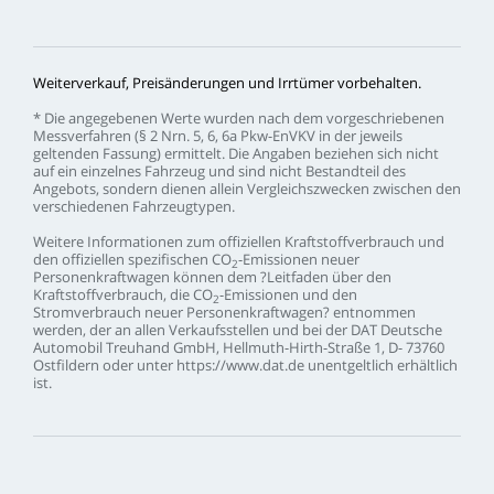
Weiterverkauf,
Preisänderungen
und
Irrtümer
vorbehalten.
*
Die
angegebenen
Werte
wurden
nach
dem
vorgeschriebenen
Messverfahren
(§
2
Nrn.
5,
6,
6a
Pkw-EnVKV
in
der
jeweils
geltenden
Fassung)
ermittelt.
Die
Angaben
beziehen
sich
nicht
auf
ein
einzelnes
Fahrzeug
und
sind
nicht
Bestandteil
des
Angebots,
sondern
dienen
allein
Vergleichszwecken
zwischen
den
verschiedenen
Fahrzeugtypen.
Weitere
Informationen
zum
offiziellen
Kraftstoffverbrauch
und
den
offiziellen
spezifischen
CO
-Emissionen
neuer
2
Personenkraftwagen
können
dem
?Leitfaden
über
den
Kraftstoffverbrauch,
die
CO
-Emissionen
und
den
2
Stromverbrauch
neuer
Personenkraftwagen?
entnommen
werden,
der
an
allen
Verkaufsstellen
und
bei
der
DAT
Deutsche
Automobil
Treuhand
GmbH,
Hellmuth-Hirth-Straße
1,
D-
73760
Ostfildern
oder
unter
https://www.dat.de
unentgeltlich
erhältlich
ist.