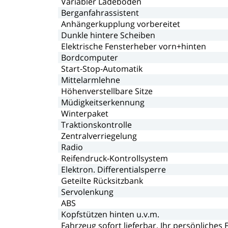
Variabler
Ladeboden
Berganfahrassistent
Anhängerkupplung
vorbereitet
Dunkle
hintere
Scheiben
Elektrische
Fensterheber
vorn+hinten
Bordcomputer
Start-Stop-Automatik
Mittelarmlehne
Höhenverstellbare
Sitze
Müdigkeitserkennung
Winterpaket
Traktionskontrolle
Zentralverriegelung
Radio
Reifendruck-Kontrollsystem
Elektron.
Differentialsperre
Geteilte
Rücksitzbank
Servolenkung
ABS
Kopfstützen
hinten
u.v.m.
Fahrzeug
sofort
lieferbar.
Ihr
persönliches