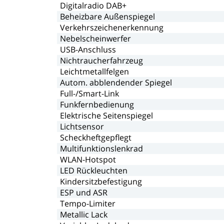
Digitalradio
DAB+
Beheizbare
Außenspiegel
Verkehrszeichenerkennung
Nebelscheinwerfer
USB-Anschluss
Nichtraucherfahrzeug
Leichtmetallfelgen
Autom.
abblendender
Spiegel
Full-/Smart-Link
Funkfernbedienung
Elektrische
Seitenspiegel
Lichtsensor
Scheckheftgepflegt
Multifunktionslenkrad
WLAN-Hotspot
LED
Rückleuchten
Kindersitzbefestigung
ESP
und
ASR
Tempo-Limiter
Metallic
Lack