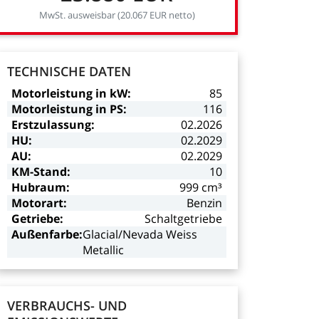
MwSt.
ausweisbar
(20.067
EUR
netto)
TECHNISCHE
DATEN
Motorleistung
in
kW:
85
Motorleistung
in
PS:
116
Erstzulassung:
02.2026
HU:
02.2029
AU:
02.2029
KM-Stand:
10
Hubraum:
999
cm³
Motorart:
Benzin
Getriebe:
Schaltgetriebe
Außenfarbe:
Glacial/Nevada
Weiss
Metallic
VERBRAUCHS-
UND