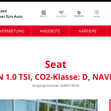
hsen
ner fürs Auto
VERMIETUNG
ANGEBOTE
KARRIERE
Seat
N
1.0
TSI,
CO2-Klasse:
D,
NAV
Vorgangsnummer:
NIB55133-64