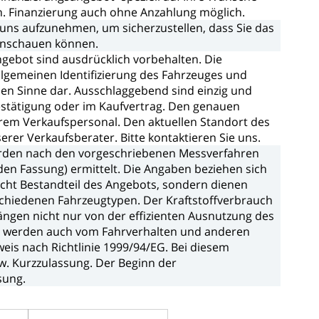
n.
Finanzierung
auch
ohne
Anzahlung
möglich.
uns
aufzunehmen,
um
sicherzustellen,
dass
Sie
das
nschauen
können.
ngebot
sind
ausdrücklich
vorbehalten.
Die
llgemeinen
Identifizierung
des
Fahrzeuges
und
hen
Sinne
dar.
Ausschlaggebend
sind
einzig
und
stätigung
oder
im
Kaufvertrag.
Den
genauen
rem
Verkaufspersonal.
Den
aktuellen
Standort
des
serer
Verkaufsberater.
Bitte
kontaktieren
Sie
uns.
rden
nach
den
vorgeschriebenen
Messverfahren
den
Fassung)
ermittelt.
Die
Angaben
beziehen
sich
icht
Bestandteil
des
Angebots,
sondern
dienen
schiedenen
Fahrzeugtypen.
Der
Kraftstoffverbrauch
ängen
nicht
nur
von
der
effizienten
Ausnutzung
des
n
werden
auch
vom
Fahrverhalten
und
anderen
weis
nach
Richtlinie
1999/94/EG.
Bei
diesem
w.
Kurzzulassung.
Der
Beginn
der
sung.