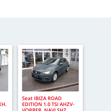
Seat
IBIZA
ROAD
KH.
EDITION
1.0
TSI
AHZV-
VORBER.
NAVI
SHZ