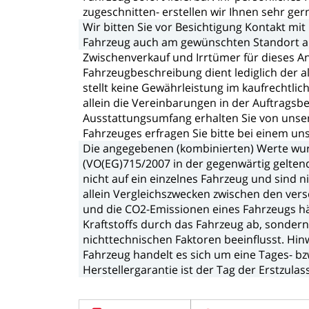
zugeschnitten-
erstellen
wir
Ihnen
sehr
ger
Wir
bitten
Sie
vor
Besichtigung
Kontakt
mit
Fahrzeug
auch
am
gewünschten
Standort
a
Zwischenverkauf
und
Irrtümer
für
dieses
A
Fahrzeugbeschreibung
dient
lediglich
der
a
stellt
keine
Gewährleistung
im
kaufrechtlic
allein
die
Vereinbarungen
in
der
Auftragsbe
Ausstattungsumfang
erhalten
Sie
von
unse
Fahrzeuges
erfragen
Sie
bitte
bei
einem
un
Die
angegebenen
(kombinierten)
Werte
wu
(VO(EG)715/2007
in
der
gegenwärtig
gelten
nicht
auf
ein
einzelnes
Fahrzeug
und
sind
n
allein
Vergleichszwecken
zwischen
den
ver
und
die
CO2-Emissionen
eines
Fahrzeugs
h
Kraftstoffs
durch
das
Fahrzeug
ab,
sonder
nichttechnischen
Faktoren
beeinflusst.
Hin
Fahrzeug
handelt
es
sich
um
eine
Tages-
bz
Herstellergarantie
ist
der
Tag
der
Erstzulas