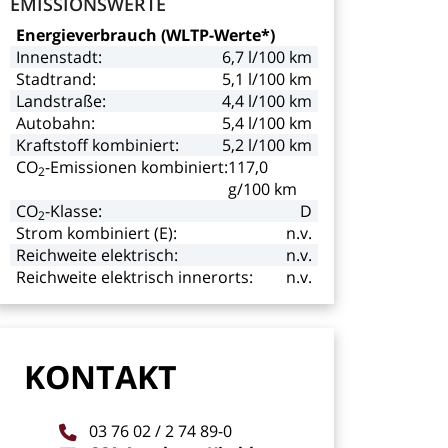
EMISSIONSWERTE
Energieverbrauch
(WLTP-Werte*)
Innenstadt:
6,7
l/100
km
Stadtrand:
5,1
l/100
km
Landstraße:
4,4
l/100
km
Autobahn:
5,4
l/100
km
Kraftstoff
kombiniert:
5,2
l/100
km
CO
-Emissionen kombiniert:
117,0
2
g/100
km
CO
-Klasse:
D
2
Strom
kombiniert
(E):
n.v.
Reichweite
elektrisch:
n.v.
Reichweite
elektrisch
innerorts:
n.v.
KONTAKT
03
76
02
/
2
74
89-0