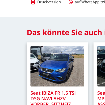
Druckversion
auf WhatsApp tei
Das
könnte
Sie
auch
Seat
IBIZA
FR
1.5
TSI
Sea
DSG
NAVI
AHZV-
MP
VORBER.
SITZHEIZ.
ASS