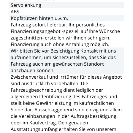
Servolenkung
ABS
Kopfstützen
hinten
u.v.m.
Fahrzeug
sofort
lieferbar.
Ihr
persönliches
Finanzierungsangebot
-speziell
auf
Ihre
Wünsche
zugeschnitten-
erstellen
wir
Ihnen
sehr
gern.
Finanzierung
auch
ohne
Anzahlung
möglich.
Wir
bitten
Sie
vor
Besichtigung
Kontakt
mit
uns
aufzunehmen,
um
sicherzustellen,
dass
Sie
das
Fahrzeug
auch
am
gewünschten
Standort
anschauen
können.
Zwischenverkauf
und
Irrtümer
für
dieses
Angebot
sind
ausdrücklich
vorbehalten.
Die
Fahrzeugbeschreibung
dient
lediglich
der
allgemeinen
Identifizierung
des
Fahrzeuges
und
stellt
keine
Gewährleistung
im
kaufrechtlichen
Sinne
dar.
Ausschlaggebend
sind
einzig
und
allein
die
Vereinbarungen
in
der
Auftragsbestätigung
oder
im
Kaufvertrag.
Den
genauen
Ausstattungsumfang
erhalten
Sie
von
unserem