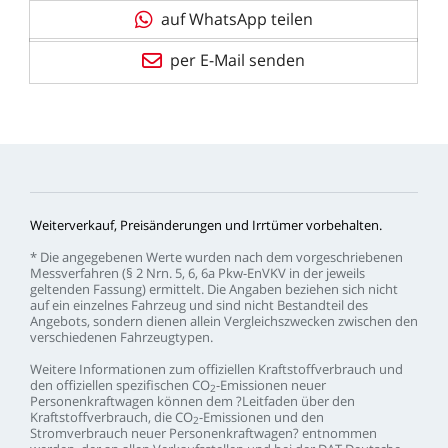
auf WhatsApp teilen
per E-Mail senden
Weiterverkauf,
Preisänderungen
und
Irrtümer
vorbehalten.
*
Die
angegebenen
Werte
wurden
nach
dem
vorgeschriebenen
Messverfahren
(§
2
Nrn.
5,
6,
6a
Pkw-EnVKV
in
der
jeweils
geltenden
Fassung)
ermittelt.
Die
Angaben
beziehen
sich
nicht
auf
ein
einzelnes
Fahrzeug
und
sind
nicht
Bestandteil
des
Angebots,
sondern
dienen
allein
Vergleichszwecken
zwischen
den
verschiedenen
Fahrzeugtypen.
Weitere
Informationen
zum
offiziellen
Kraftstoffverbrauch
und
den
offiziellen
spezifischen
CO
-Emissionen
neuer
2
Personenkraftwagen
können
dem
?Leitfaden
über
den
Kraftstoffverbrauch,
die
CO
-Emissionen
und
den
2
Stromverbrauch
neuer
Personenkraftwagen?
entnommen