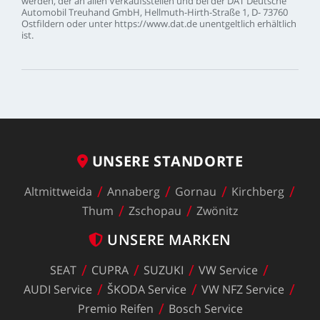
werden,
der
an
allen
Verkaufsstellen
und
bei
der
DAT
Deutsche
Automobil
Treuhand
GmbH,
Hellmuth-Hirth-Straße
1,
D-
73760
Ostfildern
oder
unter
https://www.dat.de
unentgeltlich
erhältlich
ist.
UNSERE
STANDORTE
Altmittweida
Annaberg
Gornau
Kirchberg
Thum
Zschopau
Zwönitz
UNSERE
MARKEN
SEAT
CUPRA
SUZUKI
VW
Service
AUDI
Service
ŠKODA
Service
VW
NFZ
Service
Premio
Reifen
Bosch
Service