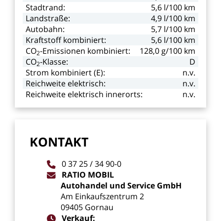
Stadtrand:
5,6
l/100
km
Landstraße:
4,9
l/100
km
Autobahn:
5,7
l/100
km
Kraftstoff
kombiniert:
5,6
l/100
km
CO
-Emissionen kombiniert:
128,0
g/100
km
2
CO
-Klasse:
D
2
Strom
kombiniert
(E):
n.v.
Reichweite
elektrisch:
n.v.
Reichweite
elektrisch
innerorts:
n.v.
KONTAKT
0
37
25
/
34
90-0
RATIO
MOBIL
Autohandel
und
Service
GmbH
Am
Einkaufszentrum
2
09405
Gornau
Verkauf: