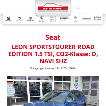
MENÜ
Suchbegriff ein
Seat
LEON
SPORTSTOURER
ROAD
EDITION
1.5
TSI,
CO2-Klasse:
D,
NAVI
SHZ
Vorgangsnummer:
NLEO5380-16