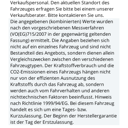
Verkaufspersonal.
Den
aktuellen
Standort
des
Fahrzeuges
erfragen
Sie
bitte
bei
einem
unserer
Verkaufsberater.
Bitte
kontaktieren
Sie
uns.
Die
angegebenen
(kombinierten)
Werte
wurden
nach
den
vorgeschriebenen
Messverfahren
(VO(EG)715/2007
in
der
gegenwärtig
geltenden
Fassung)
ermittelt.
Die
Angaben
beziehen
sich
nicht
auf
ein
einzelnes
Fahrzeug
und
sind
nicht
Bestandteil
des
Angebots,
sondern
dienen
allein
Vergleichszwecken
zwischen
den
verschiedenen
Fahrzeugtypen.
Der
Kraftstoffverbrauch
und
die
CO2-Emissionen
eines
Fahrzeugs
hängen
nicht
nur
von
der
effizienten
Ausnutzung
des
Kraftstoffs
durch
das
Fahrzeug
ab,
sondern
werden
auch
vom
Fahrverhalten
und
anderen
nichttechnischen
Faktoren
beeinflusst.
Hinweis
nach
Richtlinie
1999/94/EG.
Bei
diesem
Fahrzeug
handelt
es
sich
um
eine
Tages-
bzw.
Kurzzulassung.
Der
Beginn
der
Herstellergarantie
ist
der
Tag
der
Erstzulassung.