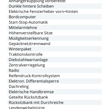
Anhängerkupplung
vorbereitet
Dunkle
hintere
Scheiben
Elektrische
Fensterheber
vorn+hinten
Bordcomputer
Start-Stop-Automatik
Mittelarmlehne
Höhenverstellbare
Sitze
Müdigkeitserkennung
Gepäcknetztrennwand
Winterpaket
Traktionskontrolle
Diebstahlwarnanlage
Zentralverriegelung
Radio
Reifendruck-Kontrollsystem
Elektron.
Differentialsperre
Dachreling
Elektrische
Handbremse
Geteilte
Rücksitzbank
Rücksitzbank
mit
Durchreiche
Lendenwirbelstütze