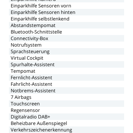
Einparkhilfe
Sensoren
vorn
Einparkhilfe
Sensoren
hinten
Einparkhilfe
selbstlenkend
Abstandstempomat
Bluetooth-Schnittstelle
Connectivity-Box
Notrufsystem
Sprachsteuerung
Virtual
Cockpit
Spurhalte-Assistent
Tempomat
Fernlicht-Assistent
Fahrlicht-Assistent
Notbrems-Assistent
7
Airbags
Touchscreen
Regensensor
Digitalradio
DAB+
Beheizbare
Außenspiegel
Verkehrszeichenerkennung