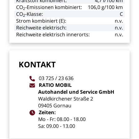
Kraftstoff
kombiniert:
4,7
l/100
km
CO
-Emissionen kombiniert:
106,0
g/100
km
2
CO
-Klasse:
C
2
Strom
kombiniert
(E):
n.v.
Reichweite
elektrisch:
n.v.
Reichweite
elektrisch
innerorts:
n.v.
KONTAKT
03
725
/
23
636
RATIO
MOBIL
Autohandel
und
Service
GmbH
Waldkirchener
Straße
2
09405
Gornau
Zeiten:
Mo
-
Fr:
08.00
-
18.00
Sa:
09.00
-
13.00