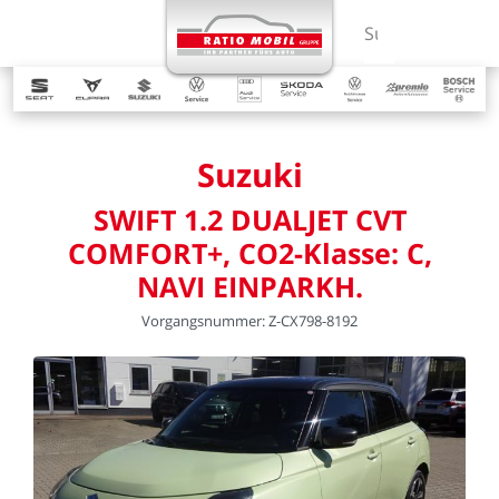
MENÜ
Suchbegriff ein
Suzuki
SWIFT
1.2
DUALJET
CVT
COMFORT+,
CO2-Klasse:
C,
NAVI
EINPARKH.
Vorgangsnummer:
Z-CX798-8192