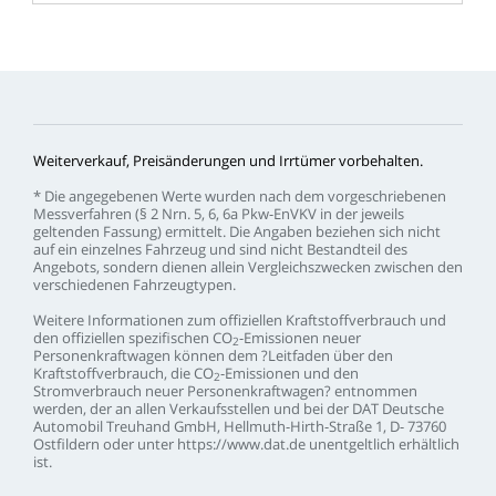
Weiterverkauf,
Preisänderungen
und
Irrtümer
vorbehalten.
*
Die
angegebenen
Werte
wurden
nach
dem
vorgeschriebenen
Messverfahren
(§
2
Nrn.
5,
6,
6a
Pkw-EnVKV
in
der
jeweils
geltenden
Fassung)
ermittelt.
Die
Angaben
beziehen
sich
nicht
auf
ein
einzelnes
Fahrzeug
und
sind
nicht
Bestandteil
des
Angebots,
sondern
dienen
allein
Vergleichszwecken
zwischen
den
verschiedenen
Fahrzeugtypen.
Weitere
Informationen
zum
offiziellen
Kraftstoffverbrauch
und
den
offiziellen
spezifischen
CO
-Emissionen
neuer
2
Personenkraftwagen
können
dem
?Leitfaden
über
den
Kraftstoffverbrauch,
die
CO
-Emissionen
und
den
2
Stromverbrauch
neuer
Personenkraftwagen?
entnommen
werden,
der
an
allen
Verkaufsstellen
und
bei
der
DAT
Deutsche
Automobil
Treuhand
GmbH,
Hellmuth-Hirth-Straße
1,
D-
73760
Ostfildern
oder
unter
https://www.dat.de
unentgeltlich
erhältlich
ist.