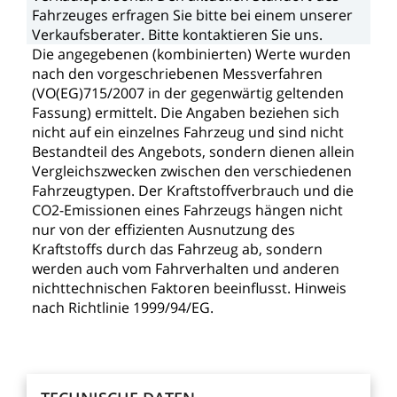
Fahrzeuges
erfragen
Sie
bitte
bei
einem
unserer
Verkaufsberater.
Bitte
kontaktieren
Sie
uns.
Die
angegebenen
(kombinierten)
Werte
wurden
nach
den
vorgeschriebenen
Messverfahren
(VO(EG)715/2007
in
der
gegenwärtig
geltenden
Fassung)
ermittelt.
Die
Angaben
beziehen
sich
nicht
auf
ein
einzelnes
Fahrzeug
und
sind
nicht
Bestandteil
des
Angebots,
sondern
dienen
allein
Vergleichszwecken
zwischen
den
verschiedenen
Fahrzeugtypen.
Der
Kraftstoffverbrauch
und
die
CO2-Emissionen
eines
Fahrzeugs
hängen
nicht
nur
von
der
effizienten
Ausnutzung
des
Kraftstoffs
durch
das
Fahrzeug
ab,
sondern
werden
auch
vom
Fahrverhalten
und
anderen
nichttechnischen
Faktoren
beeinflusst.
Hinweis
nach
Richtlinie
1999/94/EG.