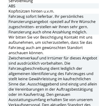
Servolenkung
ABS
Kopfstützen
hinten
u.v.m.
Fahrzeug
sofort
lieferbar.
Ihr
persönliches
Finanzierungsangebot
-speziell
auf
Ihre
Wünsche
zugeschnitten-
erstellen
wir
Ihnen
sehr
gern.
Finanzierung
auch
ohne
Anzahlung
möglich.
Wir
bitten
Sie
vor
Besichtigung
Kontakt
mit
uns
aufzunehmen,
um
sicherzustellen,
dass
Sie
das
Fahrzeug
auch
am
gewünschten
Standort
anschauen
können.
Zwischenverkauf
und
Irrtümer
für
dieses
Angebot
sind
ausdrücklich
vorbehalten.
Die
Fahrzeugbeschreibung
dient
lediglich
der
allgemeinen
Identifizierung
des
Fahrzeuges
und
stellt
keine
Gewährleistung
im
kaufrechtlichen
Sinne
dar.
Ausschlaggebend
sind
einzig
und
allein
die
Vereinbarungen
in
der
Auftragsbestätigung
oder
im
Kaufvertrag.
Den
genauen
Ausstattungsumfang
erhalten
Sie
von
unserem
Verkaufspersonal.
Den
aktuellen
Standort
des