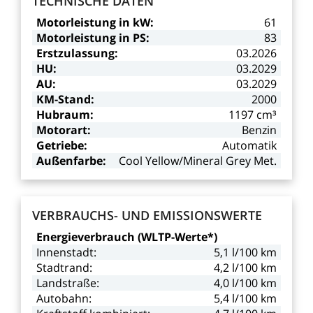
TECHNISCHE
DATEN
Motorleistung
in
kW:
61
Motorleistung
in
PS:
83
Erstzulassung:
03.2026
HU:
03.2029
AU:
03.2029
KM-Stand:
2000
Hubraum:
1197
cm³
Motorart:
Benzin
Getriebe:
Automatik
Außenfarbe:
Cool
Yellow/Mineral
Grey
Met.
VERBRAUCHS-
UND
EMISSIONSWERTE
Energieverbrauch
(WLTP-Werte*)
Innenstadt:
5,1
l/100
km
Stadtrand:
4,2
l/100
km
Landstraße:
4,0
l/100
km
Autobahn:
5,4
l/100
km