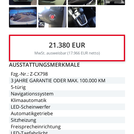
21.380
EUR
MwSt.
ausweisbar
(17.966
EUR
netto)
AUSSTATTUNGSMERKMALE
Fzg.-Nr.:
Z-CX798
3
JAHRE
GARANTIE
ODER
MAX.
100.000
KM
5-türig
Navigationssystem
Klimaautomatik
LED-Scheinwerfer
Automatikgetriebe
Sitzheizung
Freisprecheinrichtung
LED-Tagfahrlicht