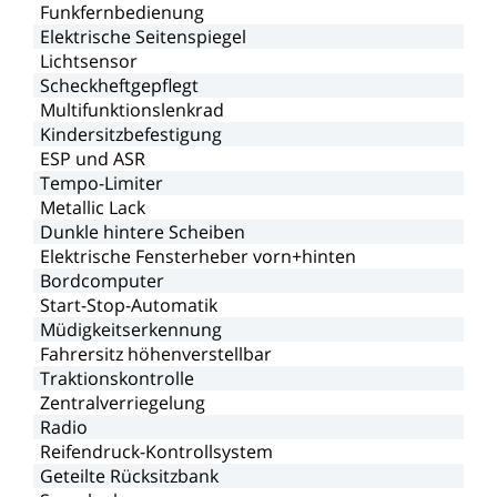
Funkfernbedienung
Elektrische
Seitenspiegel
Lichtsensor
Scheckheftgepflegt
Multifunktionslenkrad
Kindersitzbefestigung
ESP
und
ASR
Tempo-Limiter
Metallic
Lack
Dunkle
hintere
Scheiben
Elektrische
Fensterheber
vorn+hinten
Bordcomputer
Start-Stop-Automatik
Müdigkeitserkennung
Fahrersitz
höhenverstellbar
Traktionskontrolle
Zentralverriegelung
Radio
Reifendruck-Kontrollsystem
Geteilte
Rücksitzbank