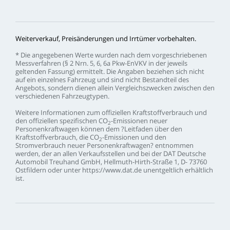
Weiterverkauf,
Preisänderungen
und
Irrtümer
vorbehalten.
*
Die
angegebenen
Werte
wurden
nach
dem
vorgeschriebenen
Messverfahren
(§
2
Nrn.
5,
6,
6a
Pkw-EnVKV
in
der
jeweils
geltenden
Fassung)
ermittelt.
Die
Angaben
beziehen
sich
nicht
auf
ein
einzelnes
Fahrzeug
und
sind
nicht
Bestandteil
des
Angebots,
sondern
dienen
allein
Vergleichszwecken
zwischen
den
verschiedenen
Fahrzeugtypen.
Weitere
Informationen
zum
offiziellen
Kraftstoffverbrauch
und
den
offiziellen
spezifischen
CO
-Emissionen
neuer
2
Personenkraftwagen
können
dem
?Leitfaden
über
den
Kraftstoffverbrauch,
die
CO
-Emissionen
und
den
2
Stromverbrauch
neuer
Personenkraftwagen?
entnommen
werden,
der
an
allen
Verkaufsstellen
und
bei
der
DAT
Deutsche
Automobil
Treuhand
GmbH,
Hellmuth-Hirth-Straße
1,
D-
73760
Ostfildern
oder
unter
https://www.dat.de
unentgeltlich
erhältlich
ist.