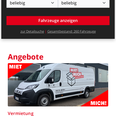
zur
Detailsuche
|
Gesamtbestand:
260
Fahrzeuge
Angebote
Vermietung