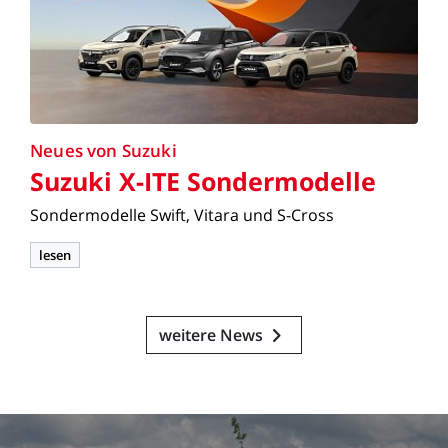
Neues
von
Suzuki
Suzuki
X-ITE
Sondermodelle
Sondermodelle
Swift,
Vitara
und
S-Cross
lesen
weitere News