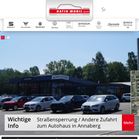
MENÜ
Suchbegriff ein
Highlights auf der Startseite
Hier
gehts
zum
Formular.
Mehr