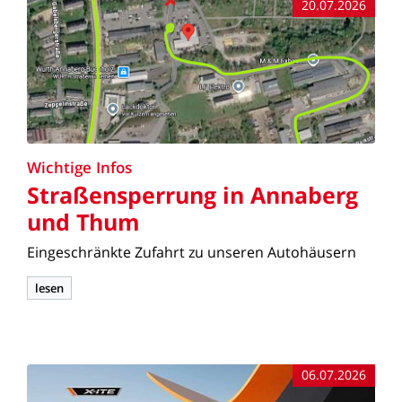
20.07.2026
Wichtige
Infos
Straßensperrung
in
Annaberg
und
Thum
Eingeschränkte
Zufahrt
zu
unseren
Autohäusern
lesen
06.07.2026