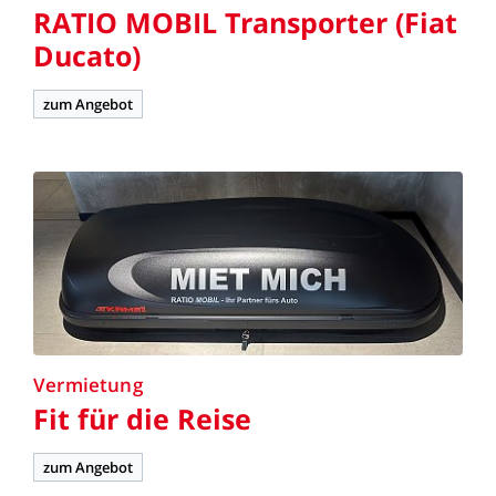
RATIO
MOBIL
Transporter
(Fiat
Ducato)
zum Angebot
Vermietung
Fit
für
die
Reise
zum Angebot