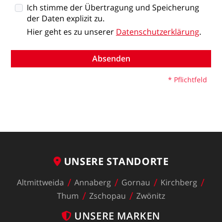
Ich stimme der Übertragung und Speicherung
der Daten explizit zu.
Hier
geht
es
zu
unserer
Datenschutzerklärung
.
*
Pflichtfeld
UNSERE
STANDORTE
Altmittweida
Annaberg
Gornau
Kirchberg
Thum
Zschopau
Zwönitz
UNSERE
MARKEN