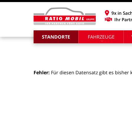
9x in Sac
Ihr Part
STANDORTE
FAHRZEUGE
Fehler:
Für
diesen
Datensatz
gibt
es
bisher