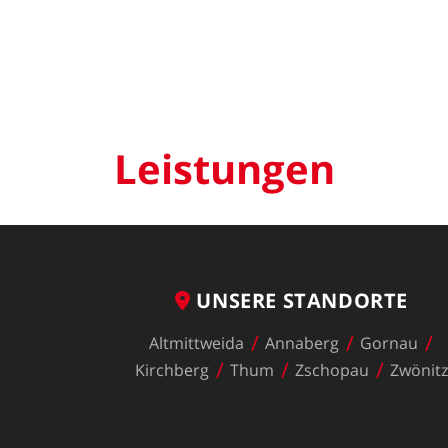
Leistungen
UNSERE
STANDORTE
Altmittweida
Annaberg
Gornau
Kirchberg
Thum
Zschopau
Zwönit