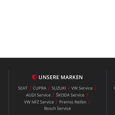
UNSERE
MARKEN
SEAT
CUPRA
SUZUKI
VW
Service
z
AUDI
Service
ŠKODA
Service
VW
NFZ
Service
Premio
Reifen
Bosch
Service