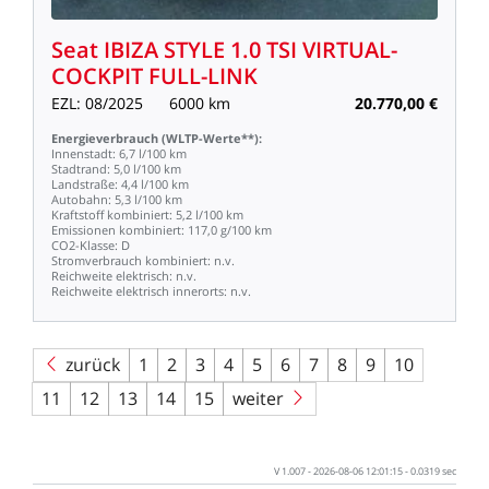
Seat
IBIZA
STYLE
1.0
TSI
VIRTUAL-
COCKPIT
FULL-LINK
EZL:
08/2025
6000
km
20.770,00
€
Energieverbrauch
(WLTP-Werte**):
Innenstadt:
6,7
l/100
km
Stadtrand:
5,0
l/100
km
Landstraße:
4,4
l/100
km
Autobahn:
5,3
l/100
km
Kraftstoff
kombiniert:
5,2
l/100
km
Emissionen
kombiniert:
117,0
g/100
km
CO2-Klasse:
D
Stromverbrauch
kombiniert:
n.v.
Reichweite
elektrisch:
n.v.
Reichweite
elektrisch
innerorts:
n.v.
zurück
1
2
3
4
5
6
7
8
9
10
11
12
13
14
15
weiter
V
1.007
-
2026-08-06
12:01:15
-
0.0319
sec