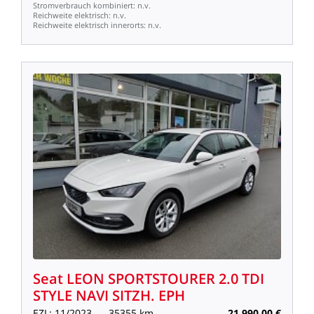
Stromverbrauch
kombiniert:
n.v.
Reichweite
elektrisch:
n.v.
Reichweite
elektrisch
innerorts:
n.v.
Seat
LEON
SPORTSTOURER
2.0
TDI
STYLE
NAVI
SITZH.
EPH
EZL:
11/2023
35355
km
21.990,00
€