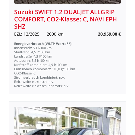
Suzuki
SWIFT
1.2
DUALJET
ALLGRIP
COMFORT,
CO2-Klasse:
C,
NAVI
EPH
SHZ
EZL:
12/2025
2000
km
20.959,00
€
Energieverbrauch
(WLTP-Werte**):
Innenstadt:
5,1
l/100
km
Stadtrand:
4,5
l/100
km
Landstraße:
4,3
l/100
km
Autobahn:
5,5
l/100
km
Kraftstoff
kombiniert:
4,9
l/100
km
Emissionen
kombiniert:
110,0
g/100
km
CO2-Klasse:
C
Stromverbrauch
kombiniert:
n.v.
Reichweite
elektrisch:
n.v.
Reichweite
elektrisch
innerorts:
n.v.