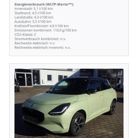
Energieverbrauch
(WLTP-Werte**):
Innenstadt:
5,1
l/100
km
Stadtrand:
4,5
l/100
km
Landstraße:
4,3
l/100
km
Autobahn:
5,5
l/100
km
Kraftstoff
kombiniert:
4,9
l/100
km
Emissionen
kombiniert:
110,0
g/100
km
CO2-Klasse:
C
Stromverbrauch
kombiniert:
n.v.
Reichweite
elektrisch:
n.v.
Reichweite
elektrisch
innerorts:
n.v.