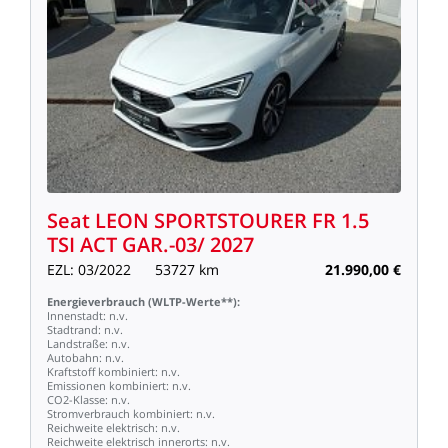
Seat
LEON
SPORTSTOURER
FR
1.5
TSI
ACT
GAR.-03/
2027
EZL:
03/2022
53727
km
21.990,00
€
Energieverbrauch
(WLTP-Werte**):
Innenstadt:
n.v.
Stadtrand:
n.v.
Landstraße:
n.v.
Autobahn:
n.v.
Kraftstoff
kombiniert:
n.v.
Emissionen
kombiniert:
n.v.
CO2-Klasse:
n.v.
Stromverbrauch
kombiniert:
n.v.
Reichweite
elektrisch:
n.v.
Reichweite
elektrisch
innerorts:
n.v.