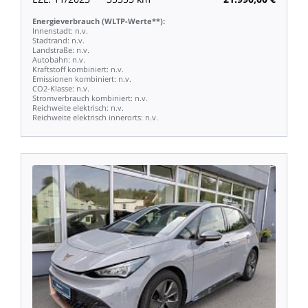
Energieverbrauch
(WLTP-Werte**):
Innenstadt:
n.v.
Stadtrand:
n.v.
Landstraße:
n.v.
Autobahn:
n.v.
Kraftstoff
kombiniert:
n.v.
Emissionen
kombiniert:
n.v.
CO2-Klasse:
n.v.
Stromverbrauch
kombiniert:
n.v.
Reichweite
elektrisch:
n.v.
Reichweite
elektrisch
innerorts:
n.v.