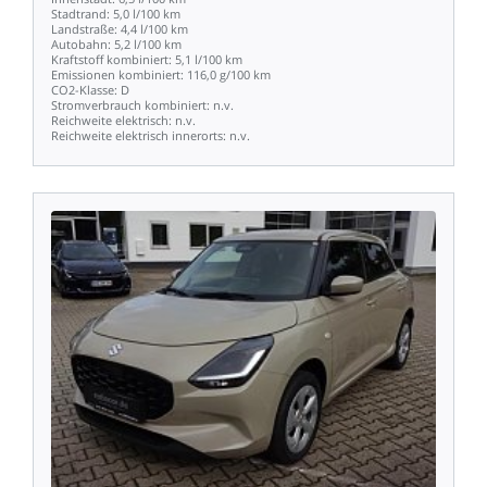
Stadtrand:
5,0
l/100
km
Landstraße:
4,4
l/100
km
Autobahn:
5,2
l/100
km
Kraftstoff
kombiniert:
5,1
l/100
km
Emissionen
kombiniert:
116,0
g/100
km
CO2-Klasse:
D
Stromverbrauch
kombiniert:
n.v.
Reichweite
elektrisch:
n.v.
Reichweite
elektrisch
innerorts:
n.v.