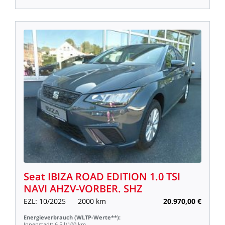
Seat
IBIZA
ROAD
EDITION
1.0
TSI
NAVI
AHZV-VORBER.
SHZ
EZL:
10/2025
2000
km
20.970,00
€
Energieverbrauch
(WLTP-Werte**):
Innenstadt:
6,5
l/100
km