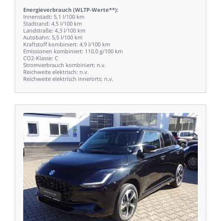
Energieverbrauch
(WLTP-Werte**):
Innenstadt:
5,1
l/100
km
Stadtrand:
4,5
l/100
km
Landstraße:
4,3
l/100
km
Autobahn:
5,5
l/100
km
Kraftstoff
kombiniert:
4,9
l/100
km
Emissionen
kombiniert:
110,0
g/100
km
CO2-Klasse:
C
Stromverbrauch
kombiniert:
n.v.
Reichweite
elektrisch:
n.v.
Reichweite
elektrisch
innerorts:
n.v.