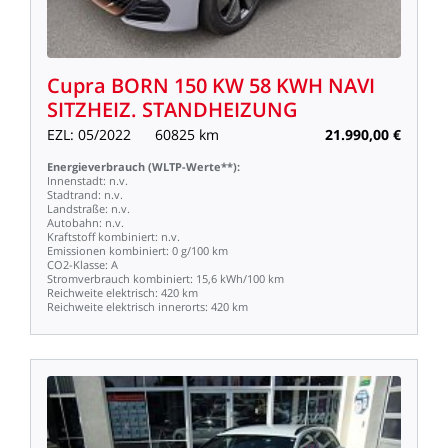
Cupra
BORN
150
KW
58
KWH
NAVI
SITZHEIZ.
STANDHEIZUNG
EZL:
05/2022
60825
km
21.990,00
€
Energieverbrauch
(WLTP-Werte**):
Innenstadt:
n.v.
Stadtrand:
n.v.
Landstraße:
n.v.
Autobahn:
n.v.
Kraftstoff
kombiniert:
n.v.
Emissionen
kombiniert:
0
g/100
km
CO2-Klasse:
A
Stromverbrauch
kombiniert:
15,6
kWh/100
km
Reichweite
elektrisch:
420
km
Reichweite
elektrisch
innerorts:
420
km