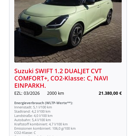
Suzuki
SWIFT
1.2
DUALJET
CVT
COMFORT+,
CO2-Klasse:
C,
NAVI
EINPARKH.
EZL:
03/2026
2000
km
21.380,00
€
Energieverbrauch
(WLTP-Werte**):
Innenstadt:
5,1
l/100
km
Stadtrand:
4,2
l/100
km
Landstraße:
4,0
l/100
km
Autobahn:
5,4
l/100
km
Kraftstoff
kombiniert:
4,7
l/100
km
Emissionen
kombiniert:
106,0
g/100
km
CO2-Klasse:
C