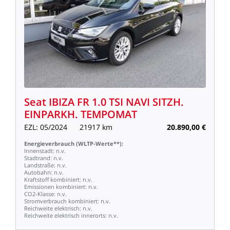
Seat
IBIZA
FR
1.0
TSI
NAVI
SITZH.
EINPARKH.
TEMPOMAT
EZL:
05/2024
21917
km
20.890,00
€
Energieverbrauch
(WLTP-Werte**):
Innenstadt:
n.v.
Stadtrand:
n.v.
Landstraße:
n.v.
Autobahn:
n.v.
Kraftstoff
kombiniert:
n.v.
Emissionen
kombiniert:
n.v.
CO2-Klasse:
n.v.
Stromverbrauch
kombiniert:
n.v.
Reichweite
elektrisch:
n.v.
Reichweite
elektrisch
innerorts:
n.v.