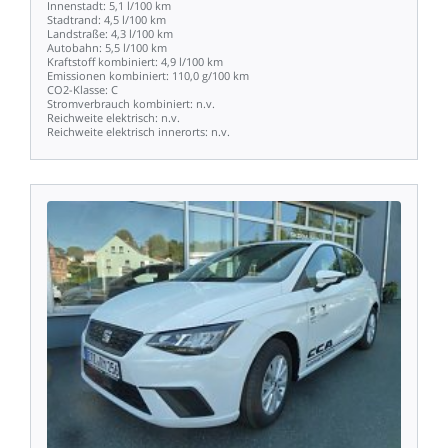
Innenstadt:
5,1
l/100
km
Stadtrand:
4,5
l/100
km
Landstraße:
4,3
l/100
km
Autobahn:
5,5
l/100
km
Kraftstoff
kombiniert:
4,9
l/100
km
Emissionen
kombiniert:
110,0
g/100
km
CO2-Klasse:
C
Stromverbrauch
kombiniert:
n.v.
Reichweite
elektrisch:
n.v.
Reichweite
elektrisch
innerorts:
n.v.