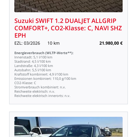
Suzuki
SWIFT
1.2
DUALJET
ALLGRIP
COMFORT+,
CO2-Klasse:
C,
NAVI
SHZ
EPH
EZL:
03/2026
10
km
21.980,00
€
Energieverbrauch
(WLTP-Werte**):
Innenstadt:
5,1
l/100
km
Stadtrand:
4,5
l/100
km
Landstraße:
4,3
l/100
km
Autobahn:
5,5
l/100
km
Kraftstoff
kombiniert:
4,9
l/100
km
Emissionen
kombiniert:
110,0
g/100
km
CO2-Klasse:
C
Stromverbrauch
kombiniert:
n.v.
Reichweite
elektrisch:
n.v.
Reichweite
elektrisch
innerorts:
n.v.