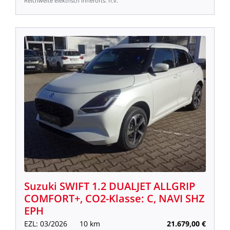
Reichweite
elektrisch
innerorts:
n.v.
Suzuki
SWIFT
1.2
DUALJET
ALLGRIP
COMFORT+,
CO2-Klasse:
C,
NAVI
SHZ
EPH
EZL:
03/2026
10
km
21.679,00
€