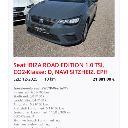
Seat
IBIZA
ROAD
EDITION
1.0
TSI,
CO2-Klasse:
D,
NAVI
SITZHEIZ.
EPH
EZL:
12/2025
10
km
21.881,00
€
Energieverbrauch
(WLTP-Werte**):
Innenstadt:
6,5
l/100
km
Stadtrand:
5,0
l/100
km
Landstraße:
4,4
l/100
km
Autobahn:
5,2
l/100
km
Kraftstoff
kombiniert:
5,1
l/100
km
Emissionen
kombiniert:
116,0
g/100
km
CO2-Klasse:
D
Stromverbrauch
kombiniert:
n.v.
Reichweite
elektrisch:
n.v.