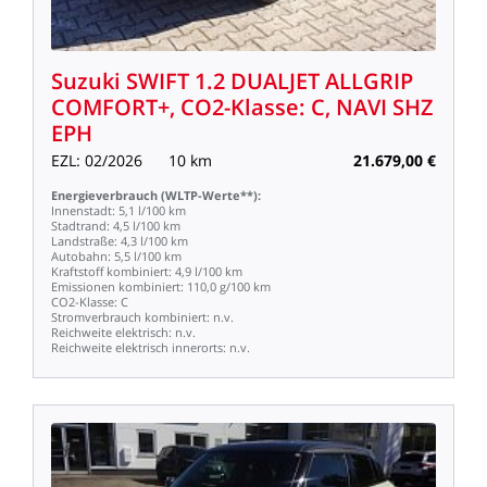
Suzuki
SWIFT
1.2
DUALJET
ALLGRIP
COMFORT+,
CO2-Klasse:
C,
NAVI
SHZ
EPH
EZL:
02/2026
10
km
21.679,00
€
Energieverbrauch
(WLTP-Werte**):
Innenstadt:
5,1
l/100
km
Stadtrand:
4,5
l/100
km
Landstraße:
4,3
l/100
km
Autobahn:
5,5
l/100
km
Kraftstoff
kombiniert:
4,9
l/100
km
Emissionen
kombiniert:
110,0
g/100
km
CO2-Klasse:
C
Stromverbrauch
kombiniert:
n.v.
Reichweite
elektrisch:
n.v.
Reichweite
elektrisch
innerorts:
n.v.