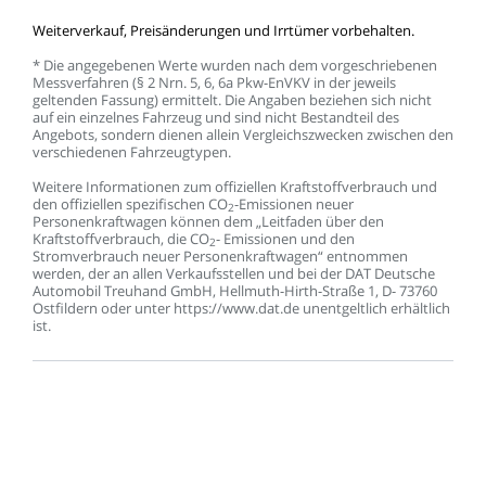
Weiterverkauf,
Preisänderungen
und
Irrtümer
vorbehalten.
*
Die
angegebenen
Werte
wurden
nach
dem
vorgeschriebenen
Messverfahren
(§
2
Nrn.
5,
6,
6a
Pkw-EnVKV
in
der
jeweils
geltenden
Fassung)
ermittelt.
Die
Angaben
beziehen
sich
nicht
auf
ein
einzelnes
Fahrzeug
und
sind
nicht
Bestandteil
des
Angebots,
sondern
dienen
allein
Vergleichszwecken
zwischen
den
verschiedenen
Fahrzeugtypen.
Weitere
Informationen
zum
offiziellen
Kraftstoffverbrauch
und
den
offiziellen
spezifischen
CO
-Emissionen
neuer
2
Personenkraftwagen
können
dem
„Leitfaden
über
den
Kraftstoffverbrauch,
die
CO
-
Emissionen
und
den
2
Stromverbrauch
neuer
Personenkraftwagen“
entnommen
werden,
der
an
allen
Verkaufsstellen
und
bei
der
DAT
Deutsche
Automobil
Treuhand
GmbH,
Hellmuth-Hirth-Straße
1,
D-
73760
Ostfildern
oder
unter
https://www.dat.de
unentgeltlich
erhältlich
ist.