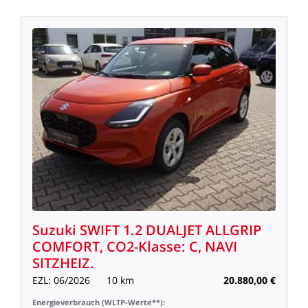
Suzuki
SWIFT
1.2
DUALJET
ALLGRIP
COMFORT,
CO2-Klasse:
C,
NAVI
SITZHEIZ.
EZL:
06/2026
10
km
20.880,00
€
Energieverbrauch
(WLTP-Werte**):