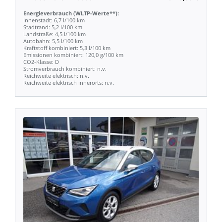
Energieverbrauch
(WLTP-Werte**):
Innenstadt:
6,7
l/100
km
Stadtrand:
5,2
l/100
km
Landstraße:
4,5
l/100
km
Autobahn:
5,5
l/100
km
Kraftstoff
kombiniert:
5,3
l/100
km
Emissionen
kombiniert:
120,0
g/100
km
CO2-Klasse:
D
Stromverbrauch
kombiniert:
n.v.
Reichweite
elektrisch:
n.v.
Reichweite
elektrisch
innerorts:
n.v.