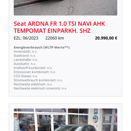
Seat
ARONA
FR
1.0
TSI
NAVI
AHK
TEMPOMAT
EINPARKH.
SHZ
EZL:
06/2023
22060
km
20.990,00
€
Energieverbrauch
(WLTP-Werte**):
Innenstadt:
n.v.
Stadtrand:
n.v.
Landstraße:
n.v.
Autobahn:
n.v.
Kraftstoff
kombiniert:
n.v.
Emissionen
kombiniert:
n.v.
CO2-Klasse:
n.v.
Stromverbrauch
kombiniert:
n.v.
Reichweite
elektrisch:
n.v.
Reichweite
elektrisch
innerorts:
n.v.