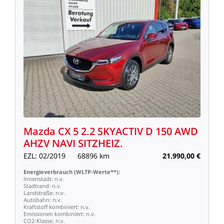
Mazda
CX
5
2.2
SKYACTIV
D
150
AWD
AHZV
NAVI
SITZHEIZ.
EZL:
02/2019
68896
km
21.990,00
€
Energieverbrauch
(WLTP-Werte**):
Innenstadt:
n.v.
Stadtrand:
n.v.
Landstraße:
n.v.
Autobahn:
n.v.
Kraftstoff
kombiniert:
n.v.
Emissionen
kombiniert:
n.v.
CO2-Klasse:
n.v.