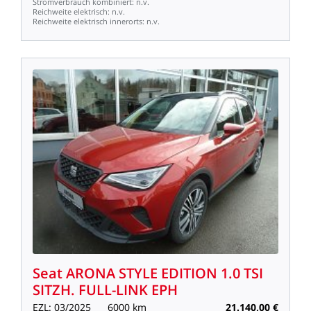
Stromverbrauch
kombiniert:
n.v.
Reichweite
elektrisch:
n.v.
Reichweite
elektrisch
innerorts:
n.v.
Seat
ARONA
STYLE
EDITION
1.0
TSI
SITZH.
FULL-LINK
EPH
EZL:
03/2025
6000
km
21.140,00
€