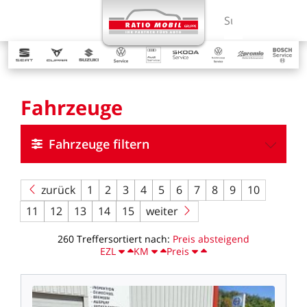
MENÜ
Suchbegriff ein
Fahrzeuge
Fahrzeuge filtern
zurück
1
2
3
4
5
6
7
8
9
10
11
12
13
14
15
weiter
260
Treffer
sortiert
nach:
Preis
absteigend
EZL
KM
Preis