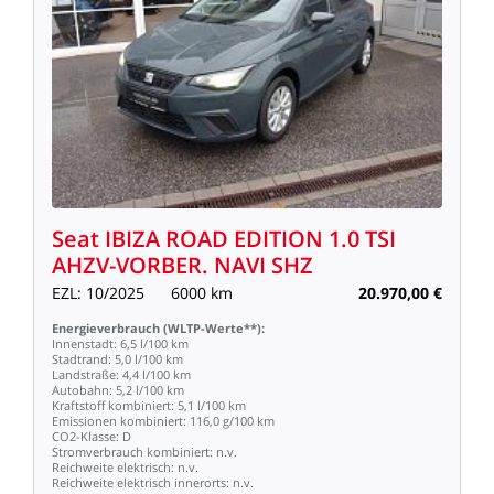
Seat
IBIZA
ROAD
EDITION
1.0
TSI
AHZV-VORBER.
NAVI
SHZ
EZL:
10/2025
6000
km
20.970,00
€
Energieverbrauch
(WLTP-Werte**):
Innenstadt:
6,5
l/100
km
Stadtrand:
5,0
l/100
km
Landstraße:
4,4
l/100
km
Autobahn:
5,2
l/100
km
Kraftstoff
kombiniert:
5,1
l/100
km
Emissionen
kombiniert:
116,0
g/100
km
CO2-Klasse:
D
Stromverbrauch
kombiniert:
n.v.
Reichweite
elektrisch:
n.v.
Reichweite
elektrisch
innerorts:
n.v.