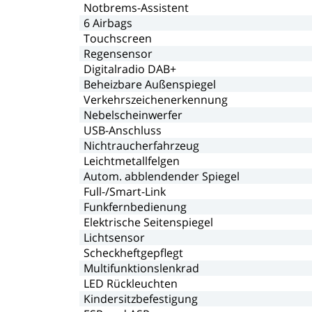
Notbrems-Assistent
6
Airbags
Touchscreen
Regensensor
Digitalradio
DAB+
Beheizbare
Außenspiegel
Verkehrszeichenerkennung
Nebelscheinwerfer
USB-Anschluss
Nichtraucherfahrzeug
Leichtmetallfelgen
Autom.
abblendender
Spiegel
Full-/Smart-Link
Funkfernbedienung
Elektrische
Seitenspiegel
Lichtsensor
Scheckheftgepflegt
Multifunktionslenkrad
LED
Rückleuchten
Kindersitzbefestigung