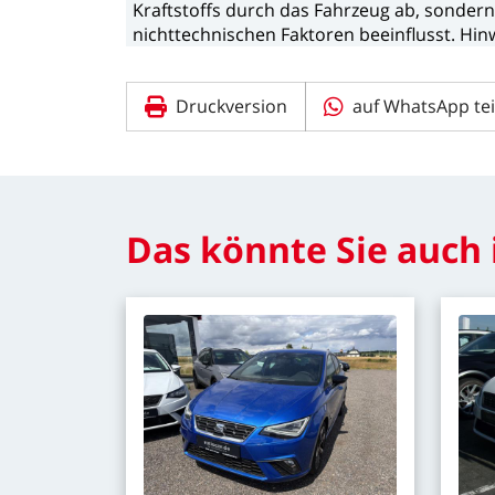
Kraftstoffs
durch
das
Fahrzeug
ab,
sonder
nichttechnischen
Faktoren
beeinflusst.
Hin
Druckversion
auf WhatsApp tei
Das
könnte
Sie
auch