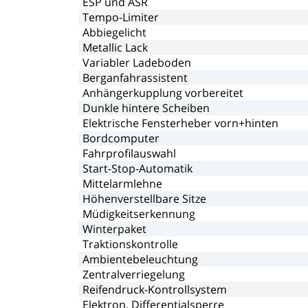
ESP
und
ASR
Tempo-Limiter
Abbiegelicht
Metallic
Lack
Variabler
Ladeboden
Berganfahrassistent
Anhängerkupplung
vorbereitet
Dunkle
hintere
Scheiben
Elektrische
Fensterheber
vorn+hinten
Bordcomputer
Fahrprofilauswahl
Start-Stop-Automatik
Mittelarmlehne
Höhenverstellbare
Sitze
Müdigkeitserkennung
Winterpaket
Traktionskontrolle
Ambientebeleuchtung
Zentralverriegelung
Reifendruck-Kontrollsystem
Elektron.
Differentialsperre