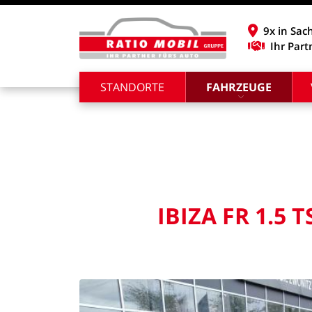
9x in Sac
Ihr Part
STANDORTE
FAHRZEUGE
IBIZA
FR
1.5
T