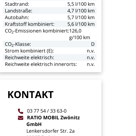
Stadtrand:
5,5
l/100
km
Landstraße:
4,7
l/100
km
Autobahn:
5,7
l/100
km
Kraftstoff
kombiniert:
5,6
l/100
km
CO
-Emissionen kombiniert:
126,0
2
g/100
km
CO
-Klasse:
D
2
Strom
kombiniert
(E):
n.v.
Reichweite
elektrisch:
n.v.
Reichweite
elektrisch
innerorts:
n.v.
KONTAKT
03
77
54
/
33
63-0
RATIO
MOBIL
Zwönitz
GmbH
Lenkersdorfer
Str.
2a