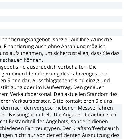
Finanzierungsangebot
-speziell
auf
Ihre
Wünsche
n.
Finanzierung
auch
ohne
Anzahlung
möglich.
uns
aufzunehmen,
um
sicherzustellen,
dass
Sie
das
nschauen
können.
ngebot
sind
ausdrücklich
vorbehalten.
Die
llgemeinen
Identifizierung
des
Fahrzeuges
und
hen
Sinne
dar.
Ausschlaggebend
sind
einzig
und
stätigung
oder
im
Kaufvertrag.
Den
genauen
rem
Verkaufspersonal.
Den
aktuellen
Standort
des
serer
Verkaufsberater.
Bitte
kontaktieren
Sie
uns.
rden
nach
den
vorgeschriebenen
Messverfahren
den
Fassung)
ermittelt.
Die
Angaben
beziehen
sich
icht
Bestandteil
des
Angebots,
sondern
dienen
schiedenen
Fahrzeugtypen.
Der
Kraftstoffverbrauch
ängen
nicht
nur
von
der
effizienten
Ausnutzung
des