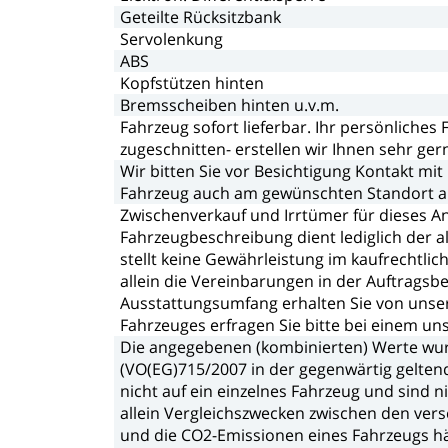
Geteilte
Rücksitzbank
Servolenkung
ABS
Kopfstützen
hinten
Bremsscheiben
hinten
u.v.m.
Fahrzeug
sofort
lieferbar.
Ihr
persönliches
zugeschnitten-
erstellen
wir
Ihnen
sehr
ger
Wir
bitten
Sie
vor
Besichtigung
Kontakt
mit
Fahrzeug
auch
am
gewünschten
Standort
a
Zwischenverkauf
und
Irrtümer
für
dieses
A
Fahrzeugbeschreibung
dient
lediglich
der
a
stellt
keine
Gewährleistung
im
kaufrechtlic
allein
die
Vereinbarungen
in
der
Auftragsbe
Ausstattungsumfang
erhalten
Sie
von
unse
Fahrzeuges
erfragen
Sie
bitte
bei
einem
un
Die
angegebenen
(kombinierten)
Werte
wu
(VO(EG)715/2007
in
der
gegenwärtig
gelten
nicht
auf
ein
einzelnes
Fahrzeug
und
sind
n
allein
Vergleichszwecken
zwischen
den
ver
und
die
CO2-Emissionen
eines
Fahrzeugs
h