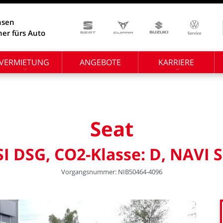
hsen
ner fürs Auto
VERMIETUNG
ANGEBOTE
KARRIERE
Seat
SI
DSG,
CO2-Klasse:
D,
NAVI
S
Vorgangsnummer:
NIB50464-4096