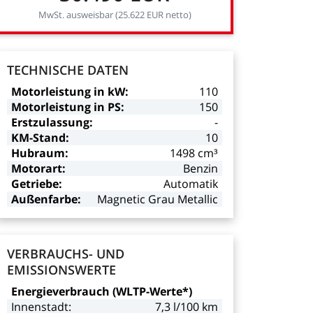
MwSt.
ausweisbar
(25.622
EUR
netto)
TECHNISCHE
DATEN
Motorleistung
in
kW:
110
Motorleistung
in
PS:
150
Erstzulassung:
-
KM-Stand:
10
Hubraum:
1498
cm³
Motorart:
Benzin
Getriebe:
Automatik
Außenfarbe:
Magnetic
Grau
Metallic
VERBRAUCHS-
UND
EMISSIONSWERTE
Energieverbrauch
(WLTP-Werte*)
Innenstadt:
7,3
l/100
km